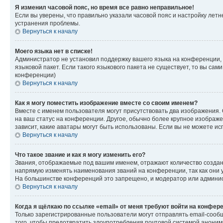
Я изменил часовой пояс, но время все равно неправильное!
Если вы уверены, что правильно указали часовой пояс и настройку лет
устранения проблемы.
Вернуться к началу
Моего языка нет в списке!
Администратор не установил поддержку вашего языка на конференции, 
языковой пакет. Если такого языкового пакета не существует, то вы с
конференции)
Вернуться к началу
Как я могу поместить изображение вместе со своим именем?
Вместе с именем пользователя могут присутствовать два изображения. О
на ваш статус на конференции. Другое, обычно более крупное изображен
зависит, какие аватары могут быть использованы. Если вы не можете 
Вернуться к началу
Что такое звание и как я могу изменить его?
Звания, отображаемые под вашим именем, отражают количество созда
напрямую изменять наименования званий на конференции, так как они 
На большинстве конференций это запрещено, и модератор или админис
Вернуться к началу
Когда я щёлкаю по ссылке «email» от меня требуют войти на конфер
Только зарегистрированные пользователи могут отправлять email-сооб
того, чтобы предотвратить злоупотребления почтовой системой анони