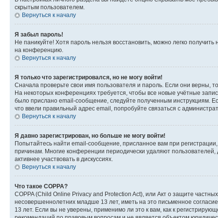
скрытым пользователем.
Вернуться к началу
Я забыл пароль!
Не паникуйте! Хотя пароль нельзя восстановить, можно легко получить
на конференцию.
Вернуться к началу
Я только что зарегистрировался, но не могу войти!
Сначала проверьте свои имя пользователя и пароль. Если они верны, т
На некоторых конференциях требуется, чтобы все новые учётные запис
было прислано email-сообщение, следуйте полученным инструкциям. Есл
что ввели правильный адрес email, попробуйте связаться с администра
Вернуться к началу
Я давно зарегистрирован, но больше не могу войти!
Попытайтесь найти email-сообщение, присланное вам при регистрации, 
причинам. Многие конференции периодически удаляют пользователей, 
активнее участвовать в дискуссиях.
Вернуться к началу
Что такое COPPA?
COPPA (Child Online Privacy and Protection Act), или Акт о защите час
несовершеннолетних младше 13 лет, иметь на это письменное согласи
13 лет. Если вы не уверены, применимо ли это к вам, как к регистриру
рекомендаций по правовым вопросам и не является объектом юридичес