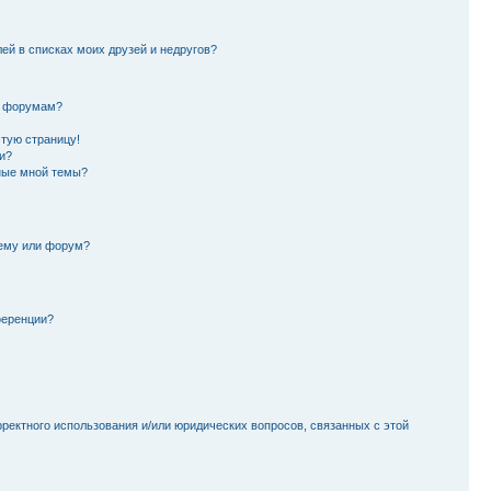
лей в списках моих друзей и недругов?
и форумам?
стую страницу!
и?
ные мной темы?
тему или форум?
ференции?
рректного использования и/или юридических вопросов, связанных с этой