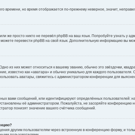
него времени, но время отображается по-прежнему неверное, значит, неправ
или же просто никто не перевёл phpBB на ваш язык. Попробуйте узнать у ад
ами можете перевести phpBB на свой язык. Дополнительную информацию вы мо
дно из них может относиться к вашему званию, обычно это звёздочки, квадр
ие, известно как «аватара» и обычно уникально для каждого пользователя. О
использовать аватары, свяжитесь с администратором конференции для выясне
нных вами сообщений, или идентифицируют определённых пользователей: на
установлены её администратором. Пожалуйста, не засоряйте конференцию н
тратор понизят значение вашего счётчика сообщений.
енцию?
щения другим пользователям через встроенную в конференцию форму, и толь
мными пользователями.