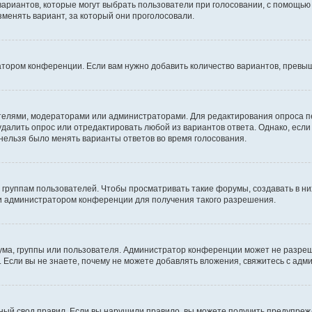
 вариантов, которые могут выбрать пользователи при голосовании, с помощью
зменять вариант, за который они проголосовали.
атором конференции. Если вам нужно добавить количество вариантов, превы
дателями, модераторами или администраторами. Для редактирования опроса п
 удалить опрос или отредактировать любой из вариантов ответа. Однако, есл
 нельзя было менять варианты ответов во время голосования.
руппам пользователей. Чтобы просматривать такие форумы, создавать в них
и администратором конференции для получения такого разрешения.
ма, группы или пользователя. Администратор конференции может не разре
 Если вы не знаете, почему не можете добавлять вложения, свяжитесь с ад
ый свод правил. Если вы нарушили правило, вы можете получить предупреж