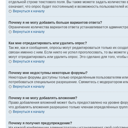
отдельной строке текстового поля. Вы также можете задать количество
означает, что опрос будет постоянным) и возможность пользователей и
Вернуться к началу
Почему я не могу добавить больше вариантов ответа?
Ограничение количества вариантов ответа устанавливается администр
Вернуться к началу
Как мне отредактировать или удалить опрос?
Так же, как и сообщения, опросы могут редактироваться только их соз
связан именно с ним. Если никто не успел проголосовать, то вы можете
могут отредактировать или удалить опрос. Это сделано для того, чтобы
Вернуться к началу
Почему мне недоступны некоторые форумы?
Некоторые форумы доступны только определённым пользователям или г
потребоваться специальное разрешение. Свяжитесь с модератором ил
Вернуться к началу
Почему я не могу добавлять вложения?
Право добавления вложений может быть предоставлено на уровне фору
что добавлять вложения разрешено только членам определённых групп.
Вернуться к началу
Почему я получил предупреждение?
На каждой конференции администраторы устанавливают свой собственн