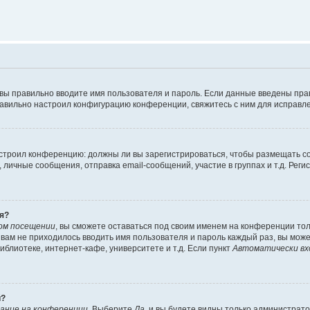
 вы правильно вводите имя пользователя и пароль. Если данные введены пра
равильно настроил конфигурацию конференции, свяжитесь с ним для исправле
 настроил конференцию: должны ли вы зарегистрироваться, чтобы размещать 
ичные сообщения, отправка email-сообщений, участие в группах и т.д. Регис
я?
ом посещении
, вы сможете оставаться под своим именем на конференции тол
ы вам не приходилось вводить имя пользователя и пароль каждый раз, вы мож
блиотеке, интернет-кафе, университете и т.д. Если пункт
Автоматически вх
й?
ание на конференции
. Выберите
Да
, и вы будете видны только администрат