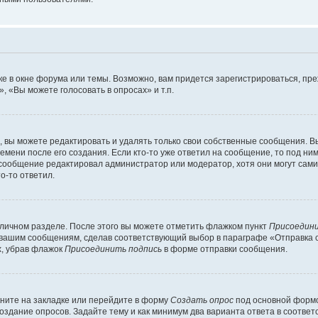
е в окне форума или темы. Возможно, вам придется зарегистрироваться, пр
 «Вы можете голосовать в опросах» и т.п.
вы можете редактировать и удалять только свои собственные сообщения. В
емени после его создания. Если кто-то уже ответил на сообщение, то под ни
и сообщение редактировал администратор или модератор, хотя они могут сами
о-то ответил.
 личном разделе. После этого вы можете отметить флажком пункт
Присоедини
 вашим сообщениям, сделав соответствующий выбор в параграфе «Отправка 
х, убрав флажок
Присоединить подпись
в форме отправки сообщения.
ните на закладке или перейдите в форму
Создать опрос
под основной формо
создание опросов. Задайте тему и как минимум два варианта ответа в соотве