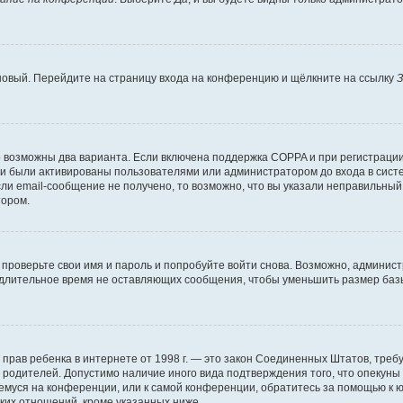
 новый. Перейдите на страницу входа на конференцию и щёлкните на ссылку
З
о возможны два варианта. Если включена поддержка COPPA и при регистрации 
и были активированы пользователями или администратором до входа в систе
и email-сообщение не получено, то возможно, что вы указали неправильный 
тором.
проверьте свои имя и пароль и попробуйте войти снова. Возможно, админист
длительное время не оставляющих сообщения, чтобы уменьшить размер базы
тных прав ребенка в интернете от 1998 г. — это закон Соединенных Штатов, т
е родителей. Допустимо наличие иного вида подтверждения того, что опек
ющемуся на конференции, или к самой конференции, обратитесь за помощью к 
ких отношений, кроме указанных ниже.