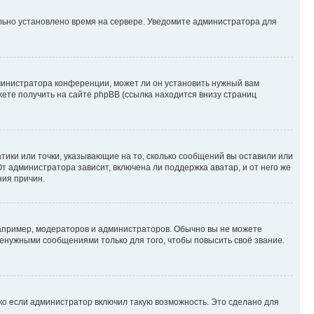
ильно установлено время на сервере. Уведомите администратора для
министратора конференции, может ли он установить нужный вам
жете получить на сайте phpBB (ссылка находится внизу страниц
атики или точки, указывающие на то, сколько сообщений вы оставили или
т администратора зависит, включена ли поддержка аватар, и от него же
ния причин.
пример, модераторов и администраторов. Обычно вы не можете
енужными сообщениями только для того, чтобы повысить своё звание.
ко если администратор включил такую возможность. Это сделано для