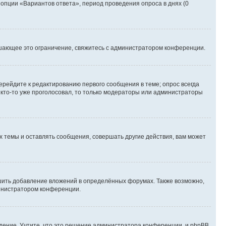
 опции «Вариантов ответа», период проведения опроса в днях (0
шающее это ограничение, свяжитесь с администратором конференции.
ерейдите к редактированию первого сообщения в теме; опрос всегда
и кто-то уже проголосовал, то только модераторы или администраторы
 темы и оставлять сообщения, совершать другие действия, вам может
шить добавление вложений в определённых форумах. Также возможно,
министратором конференции.
дение. Учтите, что это решение администратора конференции, и phpBB