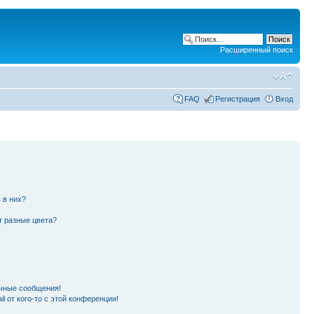
Расширенный поиск
FAQ
Регистрация
Вход
 в них?
т разные цвета?
чные сообщения!
l от кого-то с этой конференции!