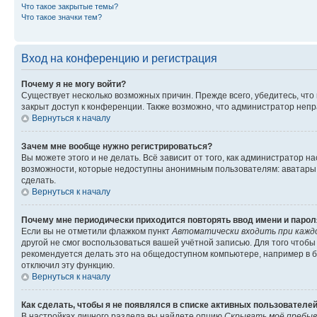
Что такое закрытые темы?
Что такое значки тем?
Вход на конференцию и регистрация
Почему я не могу войти?
Существует несколько возможных причин. Прежде всего, убедитесь, что
закрыт доступ к конференции. Также возможно, что администратор неп
Вернуться к началу
Зачем мне вообще нужно регистрироваться?
Вы можете этого и не делать. Всё зависит от того, как администратор
возможности, которые недоступны анонимным пользователям: аватары, л
сделать.
Вернуться к началу
Почему мне периодически приходится повторять ввод имени и парол
Если вы не отметили флажком пункт
Автоматически входить при кажд
другой не смог воспользоваться вашей учётной записью. Для того чтоб
рекомендуется делать это на общедоступном компьютере, например в би
отключил эту функцию.
Вернуться к началу
Как сделать, чтобы я не появлялся в списке активных пользователе
В настройках личного раздела вы найдете опцию
Скрывать моё пребыв