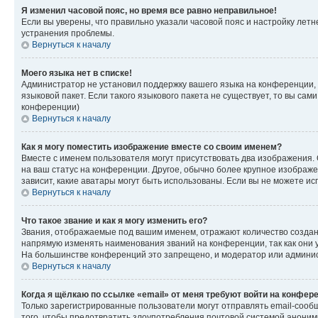
Я изменил часовой пояс, но время все равно неправильное!
Если вы уверены, что правильно указали часовой пояс и настройку лет
устранения проблемы.
Вернуться к началу
Моего языка нет в списке!
Администратор не установил поддержку вашего языка на конференции, 
языковой пакет. Если такого языкового пакета не существует, то вы с
конференции)
Вернуться к началу
Как я могу поместить изображение вместе со своим именем?
Вместе с именем пользователя могут присутствовать два изображения. О
на ваш статус на конференции. Другое, обычно более крупное изображен
зависит, какие аватары могут быть использованы. Если вы не можете 
Вернуться к началу
Что такое звание и как я могу изменить его?
Звания, отображаемые под вашим именем, отражают количество созда
напрямую изменять наименования званий на конференции, так как они 
На большинстве конференций это запрещено, и модератор или админис
Вернуться к началу
Когда я щёлкаю по ссылке «email» от меня требуют войти на конфер
Только зарегистрированные пользователи могут отправлять email-сооб
того, чтобы предотвратить злоупотребления почтовой системой анони