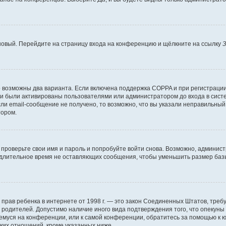
 новый. Перейдите на страницу входа на конференцию и щёлкните на ссылку
З
о возможны два варианта. Если включена поддержка COPPA и при регистрации 
и были активированы пользователями или администратором до входа в систе
и email-сообщение не получено, то возможно, что вы указали неправильный 
тором.
проверьте свои имя и пароль и попробуйте войти снова. Возможно, админист
длительное время не оставляющих сообщения, чтобы уменьшить размер базы
тных прав ребенка в интернете от 1998 г. — это закон Соединенных Штатов, т
е родителей. Допустимо наличие иного вида подтверждения того, что опек
ющемуся на конференции, или к самой конференции, обратитесь за помощью к 
ких отношений, кроме указанных ниже.