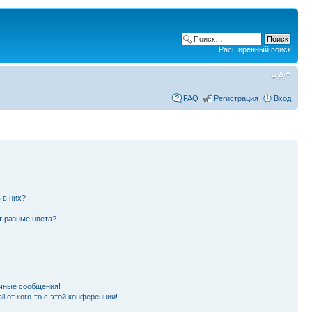
Расширенный поиск
FAQ
Регистрация
Вход
 в них?
т разные цвета?
чные сообщения!
l от кого-то с этой конференции!