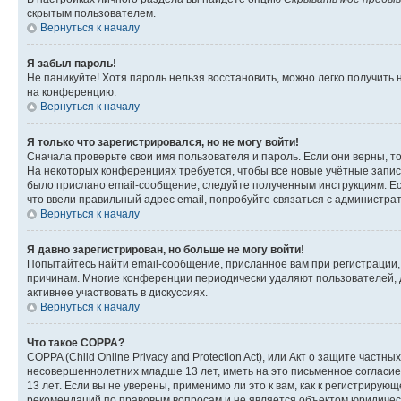
скрытым пользователем.
Вернуться к началу
Я забыл пароль!
Не паникуйте! Хотя пароль нельзя восстановить, можно легко получить
на конференцию.
Вернуться к началу
Я только что зарегистрировался, но не могу войти!
Сначала проверьте свои имя пользователя и пароль. Если они верны, т
На некоторых конференциях требуется, чтобы все новые учётные запис
было прислано email-сообщение, следуйте полученным инструкциям. Есл
что ввели правильный адрес email, попробуйте связаться с администра
Вернуться к началу
Я давно зарегистрирован, но больше не могу войти!
Попытайтесь найти email-сообщение, присланное вам при регистрации, 
причинам. Многие конференции периодически удаляют пользователей, 
активнее участвовать в дискуссиях.
Вернуться к началу
Что такое COPPA?
COPPA (Child Online Privacy and Protection Act), или Акт о защите час
несовершеннолетних младше 13 лет, иметь на это письменное согласи
13 лет. Если вы не уверены, применимо ли это к вам, как к регистриру
рекомендаций по правовым вопросам и не является объектом юридичес