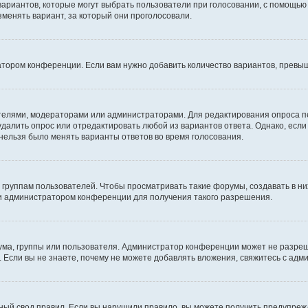
 вариантов, которые могут выбрать пользователи при голосовании, с помощью
зменять вариант, за который они проголосовали.
атором конференции. Если вам нужно добавить количество вариантов, превы
дателями, модераторами или администраторами. Для редактирования опроса п
 удалить опрос или отредактировать любой из вариантов ответа. Однако, есл
 нельзя было менять варианты ответов во время голосования.
руппам пользователей. Чтобы просматривать такие форумы, создавать в них
и администратором конференции для получения такого разрешения.
ма, группы или пользователя. Администратор конференции может не разре
 Если вы не знаете, почему не можете добавлять вложения, свяжитесь с ад
ый свод правил. Если вы нарушили правило, вы можете получить предупреж