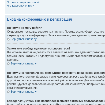
Что такое закрытые темы?
Что такое значки тем?
Вход на конференцию и регистрация
Почему я не могу войти?
Существует несколько возможных причин. Прежде всего, убедитесь, что
закрыт доступ к конференции. Также возможно, что администратор неп
Вернуться к началу
Зачем мне вообще нужно регистрироваться?
Вы можете этого и не делать. Всё зависит от того, как администратор
возможности, которые недоступны анонимным пользователям: аватары, л
сделать.
Вернуться к началу
Почему мне периодически приходится повторять ввод имени и парол
Если вы не отметили флажком пункт
Автоматически входить при кажд
другой не смог воспользоваться вашей учётной записью. Для того чтоб
рекомендуется делать это на общедоступном компьютере, например в би
отключил эту функцию.
Вернуться к началу
Как сделать, чтобы я не появлялся в списке активных пользователе
В настройках личного раздела вы найдете опцию
Скрывать моё пребыв