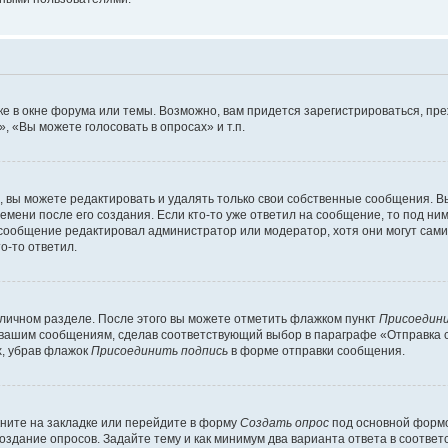
е в окне форума или темы. Возможно, вам придется зарегистрироваться, пр
 «Вы можете голосовать в опросах» и т.п.
вы можете редактировать и удалять только свои собственные сообщения. В
емени после его создания. Если кто-то уже ответил на сообщение, то под ни
и сообщение редактировал администратор или модератор, хотя они могут сами
о-то ответил.
 личном разделе. После этого вы можете отметить флажком пункт
Присоедини
 вашим сообщениям, сделав соответствующий выбор в параграфе «Отправка 
х, убрав флажок
Присоединить подпись
в форме отправки сообщения.
ните на закладке или перейдите в форму
Создать опрос
под основной формо
создание опросов. Задайте тему и как минимум два варианта ответа в соотве