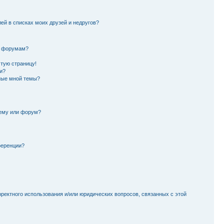
лей в списках моих друзей и недругов?
и форумам?
стую страницу!
и?
ные мной темы?
тему или форум?
ференции?
рректного использования и/или юридических вопросов, связанных с этой