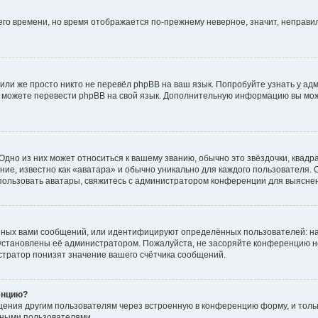
него времени, но время отображается по-прежнему неверное, значит, неправ
или же просто никто не перевёл phpBB на ваш язык. Попробуйте узнать у ад
ами можете перевести phpBB на свой язык. Дополнительную информацию вы мо
дно из них может относиться к вашему званию, обычно это звёздочки, квадр
ие, известно как «аватара» и обычно уникально для каждого пользователя. О
использовать аватары, свяжитесь с администратором конференции для выясне
нных вами сообщений, или идентифицируют определённых пользователей: на
установлены её администратором. Пожалуйста, не засоряйте конференцию н
тратор понизят значение вашего счётчика сообщений.
енцию?
щения другим пользователям через встроенную в конференцию форму, и толь
мными пользователями.