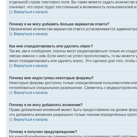
отдельной строке текстового поля. Вы также можете задать количество
означает, что опрос будет постоянным) и возможность пользователей и
Вернуться к началу
Почему я не могу добавить больше вариантов ответа?
Ограничение количества вариантов ответа устанавливается администр
Вернуться к началу
Как мне отредактировать или удалить опрос?
Так же, как и сообщения, опросы могут редактироваться только их соз
связан именно с ним. Если никто не успел проголосовать, то вы можете
могут отредактировать или удалить опрос. Это сделано для того, чтобы
Вернуться к началу
Почему мне недоступны некоторые форумы?
Некоторые форумы доступны только определённым пользователям или г
потребоваться специальное разрешение. Свяжитесь с модератором ил
Вернуться к началу
Почему я не могу добавлять вложения?
Право добавления вложений может быть предоставлено на уровне фору
что добавлять вложения разрешено только членам определённых групп.
Вернуться к началу
Почему я получил предупреждение?
На каждой конференции администраторы устанавливают свой собственн