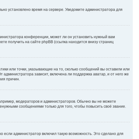
ильно установлено время на сервере. Уведомите администратора для
министратора конференции, может ли он установить нужный вам
жете получить на сайте phpBB (ссылка находится внизу страниц
атики или точки, указывающие на то, сколько сообщений вы оставили или
т администратора зависит, включена ли поддержка аватар, и от него же
ния причин.
пример, модераторов и администраторов. Обычно вы не можете
енужными сообщениями только для того, чтобы повысить своё звание.
ко если администратор включил такую возможность. Это сделано для