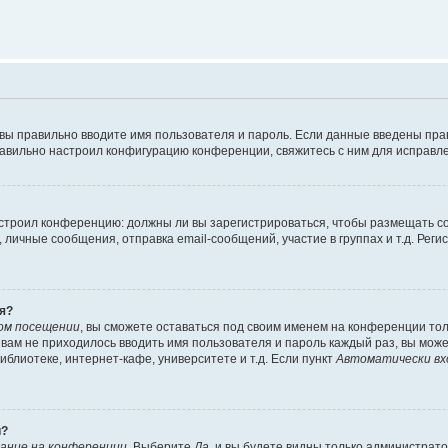
 вы правильно вводите имя пользователя и пароль. Если данные введены пра
равильно настроил конфигурацию конференции, свяжитесь с ним для исправле
 настроил конференцию: должны ли вы зарегистрироваться, чтобы размещать 
ичные сообщения, отправка email-сообщений, участие в группах и т.д. Регис
я?
ом посещении
, вы сможете оставаться под своим именем на конференции тол
ы вам не приходилось вводить имя пользователя и пароль каждый раз, вы мож
блиотеке, интернет-кафе, университете и т.д. Если пункт
Автоматически вх
й?
ание на конференции
. Выберите
Да
, и вы будете видны только администрат