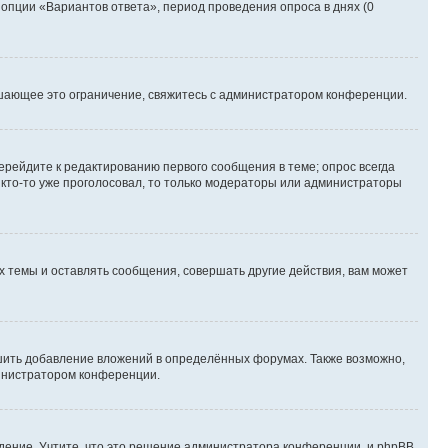
 опции «Вариантов ответа», период проведения опроса в днях (0
шающее это ограничение, свяжитесь с администратором конференции.
ерейдите к редактированию первого сообщения в теме; опрос всегда
и кто-то уже проголосовал, то только модераторы или администраторы
 темы и оставлять сообщения, совершать другие действия, вам может
шить добавление вложений в определённых форумах. Также возможно,
министратором конференции.
дение. Учтите, что это решение администратора конференции, и phpBB