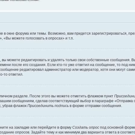
е в окне форума или темы. Возможно, вам придется зарегистрироваться, пр
 «Вы можете голосовать в опросах» и т.п.
вы можете редактировать и удалять только свои собственные сообщения. В
емени после его создания. Если кто-то уже ответил на сообщение, то под ни
и сообщение редактировал администратор или модератор, хотя они могут сами
о-то ответил.
 личном разделе. После этого вы можете отметить флажком пункт
Присоедини
 вашим сообщениям, сделав соответствующий выбор в параграфе «Отправка 
х, убрав флажок
Присоединить подпись
в форме отправки сообщения.
ните на закладке или перейдите в форму
Создать опрос
под основной формо
создание опросов. Задайте тему и как минимум два варианта ответа в соотве