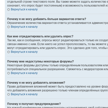
отдельной строке текстового поля. Вы также можете задать количество
означает, что опрос будет постоянным) и возможность пользователей и
Вернуться к началу
Почему я не могу добавить больше вариантов ответа?
Ограничение количества вариантов ответа устанавливается администр
Вернуться к началу
Как мне отредактировать или удалить опрос?
Так же, как и сообщения, опросы могут редактироваться только их соз
связан именно с ним. Если никто не успел проголосовать, то вы можете
могут отредактировать или удалить опрос. Это сделано для того, чтобы
Вернуться к началу
Почему мне недоступны некоторые форумы?
Некоторые форумы доступны только определённым пользователям или г
потребоваться специальное разрешение. Свяжитесь с модератором ил
Вернуться к началу
Почему я не могу добавлять вложения?
Право добавления вложений может быть предоставлено на уровне фору
что добавлять вложения разрешено только членам определённых групп.
Вернуться к началу
Почему я получил предупреждение?
На каждой конференции администраторы устанавливают свой собственн