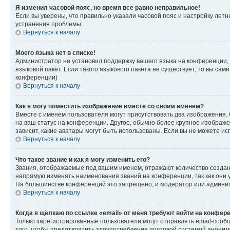
Я изменил часовой пояс, но время все равно неправильное!
Если вы уверены, что правильно указали часовой пояс и настройку лет
устранения проблемы.
Вернуться к началу
Моего языка нет в списке!
Администратор не установил поддержку вашего языка на конференции, 
языковой пакет. Если такого языкового пакета не существует, то вы с
конференции)
Вернуться к началу
Как я могу поместить изображение вместе со своим именем?
Вместе с именем пользователя могут присутствовать два изображения. О
на ваш статус на конференции. Другое, обычно более крупное изображен
зависит, какие аватары могут быть использованы. Если вы не можете 
Вернуться к началу
Что такое звание и как я могу изменить его?
Звания, отображаемые под вашим именем, отражают количество созда
напрямую изменять наименования званий на конференции, так как они 
На большинстве конференций это запрещено, и модератор или админис
Вернуться к началу
Когда я щёлкаю по ссылке «email» от меня требуют войти на конфер
Только зарегистрированные пользователи могут отправлять email-сооб
того, чтобы предотвратить злоупотребления почтовой системой анони