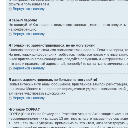
скрытым пользователем.
Вернуться к началу
Я забыл пароль!
Не паникуйте! Хотя пароль нельзя восстановить, можно легко получить
на конференцию.
Вернуться к началу
Я только что зарегистрировался, но не могу войти!
Сначала проверьте свои имя пользователя и пароль. Если они верны, т
На некоторых конференциях требуется, чтобы все новые учётные запис
было прислано email-сообщение, следуйте полученным инструкциям. Есл
что ввели правильный адрес email, попробуйте связаться с администра
Вернуться к началу
Я давно зарегистрирован, но больше не могу войти!
Попытайтесь найти email-сообщение, присланное вам при регистрации, 
причинам. Многие конференции периодически удаляют пользователей, 
активнее участвовать в дискуссиях.
Вернуться к началу
Что такое COPPA?
COPPA (Child Online Privacy and Protection Act), или Акт о защите час
несовершеннолетних младше 13 лет, иметь на это письменное согласи
13 лет. Если вы не уверены, применимо ли это к вам, как к регистриру
рекомендаций по правовым вопросам и не является объектом юридичес