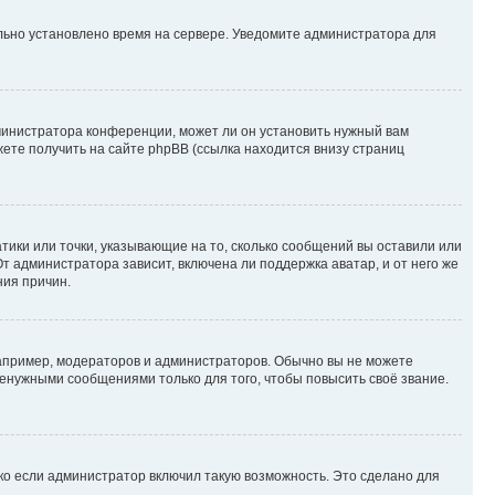
ильно установлено время на сервере. Уведомите администратора для
министратора конференции, может ли он установить нужный вам
жете получить на сайте phpBB (ссылка находится внизу страниц
атики или точки, указывающие на то, сколько сообщений вы оставили или
т администратора зависит, включена ли поддержка аватар, и от него же
ния причин.
пример, модераторов и администраторов. Обычно вы не можете
енужными сообщениями только для того, чтобы повысить своё звание.
ко если администратор включил такую возможность. Это сделано для