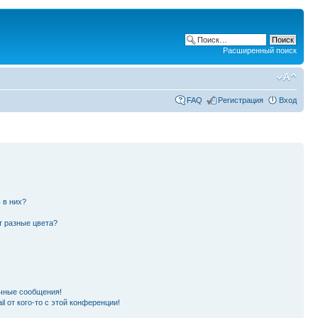
Расширенный поиск
FAQ
Регистрация
Вход
 в них?
т разные цвета?
чные сообщения!
l от кого-то с этой конференции!