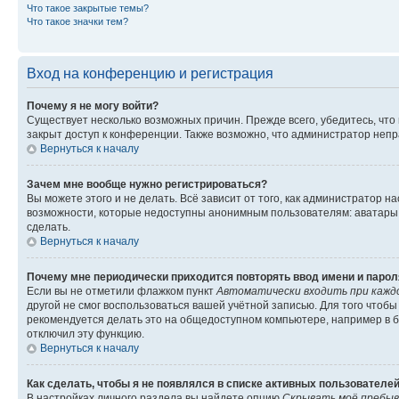
Что такое закрытые темы?
Что такое значки тем?
Вход на конференцию и регистрация
Почему я не могу войти?
Существует несколько возможных причин. Прежде всего, убедитесь, что
закрыт доступ к конференции. Также возможно, что администратор неп
Вернуться к началу
Зачем мне вообще нужно регистрироваться?
Вы можете этого и не делать. Всё зависит от того, как администратор
возможности, которые недоступны анонимным пользователям: аватары, л
сделать.
Вернуться к началу
Почему мне периодически приходится повторять ввод имени и парол
Если вы не отметили флажком пункт
Автоматически входить при кажд
другой не смог воспользоваться вашей учётной записью. Для того чтоб
рекомендуется делать это на общедоступном компьютере, например в би
отключил эту функцию.
Вернуться к началу
Как сделать, чтобы я не появлялся в списке активных пользователе
В настройках личного раздела вы найдете опцию
Скрывать моё пребыв