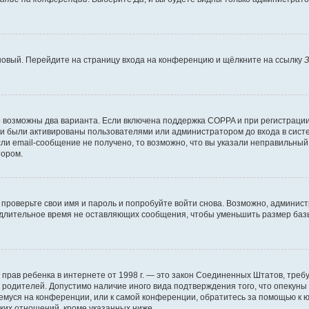
 новый. Перейдите на страницу входа на конференцию и щёлкните на ссылку
З
о возможны два варианта. Если включена поддержка COPPA и при регистрации 
и были активированы пользователями или администратором до входа в систе
и email-сообщение не получено, то возможно, что вы указали неправильный 
тором.
проверьте свои имя и пароль и попробуйте войти снова. Возможно, админист
длительное время не оставляющих сообщения, чтобы уменьшить размер базы
тных прав ребенка в интернете от 1998 г. — это закон Соединенных Штатов, т
е родителей. Допустимо наличие иного вида подтверждения того, что опек
ющемуся на конференции, или к самой конференции, обратитесь за помощью к 
ких отношений, кроме указанных ниже.