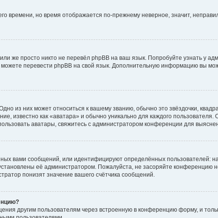
него времени, но время отображается по-прежнему неверное, значит, неправ
или же просто никто не перевёл phpBB на ваш язык. Попробуйте узнать у ад
ами можете перевести phpBB на свой язык. Дополнительную информацию вы мо
дно из них может относиться к вашему званию, обычно это звёздочки, квадр
ие, известно как «аватара» и обычно уникально для каждого пользователя. О
использовать аватары, свяжитесь с администратором конференции для выясне
нных вами сообщений, или идентифицируют определённых пользователей: на
установлены её администратором. Пожалуйста, не засоряйте конференцию н
тратор понизят значение вашего счётчика сообщений.
енцию?
щения другим пользователям через встроенную в конференцию форму, и толь
мными пользователями.