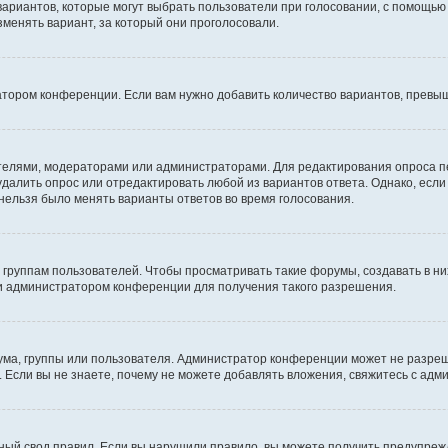
 вариантов, которые могут выбрать пользователи при голосовании, с помощью
зменять вариант, за который они проголосовали.
атором конференции. Если вам нужно добавить количество вариантов, превы
дателями, модераторами или администраторами. Для редактирования опроса п
 удалить опрос или отредактировать любой из вариантов ответа. Однако, есл
 нельзя было менять варианты ответов во время голосования.
руппам пользователей. Чтобы просматривать такие форумы, создавать в них
и администратором конференции для получения такого разрешения.
ма, группы или пользователя. Администратор конференции может не разре
 Если вы не знаете, почему не можете добавлять вложения, свяжитесь с ад
ый свод правил. Если вы нарушили правило, вы можете получить предупреж