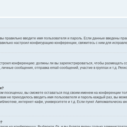
 вы правильно вводите имя пользователя и пароль. Если данные введены пра
равильно настроил конфигурацию конференции, свяжитесь с ним для исправле
 настроил конференцию: должны ли вы зарегистрироваться, чтобы размещать 
ичные сообщения, отправка email-сообщений, участие в группах и т.д. Регис
я?
ом посещении
, вы сможете оставаться под своим именем на конференции тол
ы вам не приходилось вводить имя пользователя и пароль каждый раз, вы мож
блиотеке, интернет-кафе, университете и т.д. Если пункт
Автоматически вх
й?
ание на конференции
. Выберите
Да
, и вы будете видны только администрат