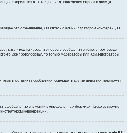
 опции «Вариантов ответа», период проведения опроса в днях (0
шающее это ограничение, свяжитесь с администратором конференции.
ерейдите к редактированию первого сообщения в теме; опрос всегда
и кто-то уже проголосовал, то только модераторы или администраторы
 темы и оставлять сообщения, совершать другие действия, вам может
шить добавление вложений в определённых форумах. Также возможно,
министратором конференции.
дение. Учтите, что это решение администратора конференции, и phpBB