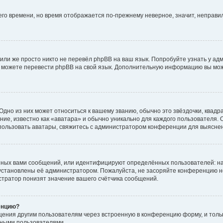
него времени, но время отображается по-прежнему неверное, значит, неправ
или же просто никто не перевёл phpBB на ваш язык. Попробуйте узнать у ад
ами можете перевести phpBB на свой язык. Дополнительную информацию вы мо
дно из них может относиться к вашему званию, обычно это звёздочки, квадр
ие, известно как «аватара» и обычно уникально для каждого пользователя. О
использовать аватары, свяжитесь с администратором конференции для выясне
нных вами сообщений, или идентифицируют определённых пользователей: на
установлены её администратором. Пожалуйста, не засоряйте конференцию н
тратор понизят значение вашего счётчика сообщений.
енцию?
щения другим пользователям через встроенную в конференцию форму, и толь
мными пользователями.