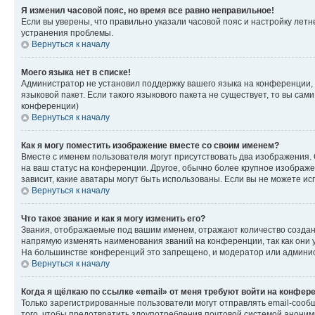
Я изменил часовой пояс, но время все равно неправильное!
Если вы уверены, что правильно указали часовой пояс и настройку лет
устранения проблемы.
Вернуться к началу
Моего языка нет в списке!
Администратор не установил поддержку вашего языка на конференции, 
языковой пакет. Если такого языкового пакета не существует, то вы с
конференции)
Вернуться к началу
Как я могу поместить изображение вместе со своим именем?
Вместе с именем пользователя могут присутствовать два изображения. О
на ваш статус на конференции. Другое, обычно более крупное изображен
зависит, какие аватары могут быть использованы. Если вы не можете 
Вернуться к началу
Что такое звание и как я могу изменить его?
Звания, отображаемые под вашим именем, отражают количество созда
напрямую изменять наименования званий на конференции, так как они 
На большинстве конференций это запрещено, и модератор или админис
Вернуться к началу
Когда я щёлкаю по ссылке «email» от меня требуют войти на конфер
Только зарегистрированные пользователи могут отправлять email-сооб
того, чтобы предотвратить злоупотребления почтовой системой анони