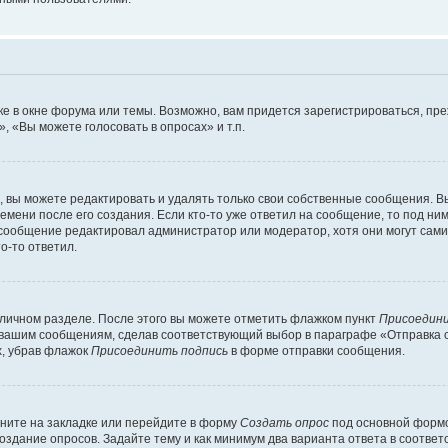
е в окне форума или темы. Возможно, вам придется зарегистрироваться, пр
 «Вы можете голосовать в опросах» и т.п.
вы можете редактировать и удалять только свои собственные сообщения. В
емени после его создания. Если кто-то уже ответил на сообщение, то под ни
и сообщение редактировал администратор или модератор, хотя они могут сами
о-то ответил.
 личном разделе. После этого вы можете отметить флажком пункт
Присоедини
 вашим сообщениям, сделав соответствующий выбор в параграфе «Отправка 
х, убрав флажок
Присоединить подпись
в форме отправки сообщения.
ните на закладке или перейдите в форму
Создать опрос
под основной формо
создание опросов. Задайте тему и как минимум два варианта ответа в соотве