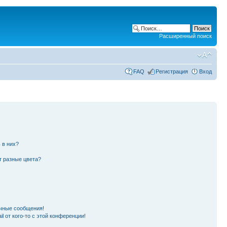
Расширенный поиск
FAQ
Регистрация
Вход
 в них?
т разные цвета?
чные сообщения!
l от кого-то с этой конференции!