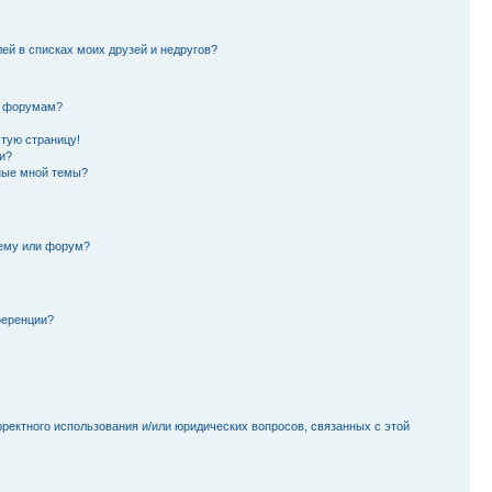
лей в списках моих друзей и недругов?
и форумам?
стую страницу!
и?
ные мной темы?
тему или форум?
ференции?
рректного использования и/или юридических вопросов, связанных с этой