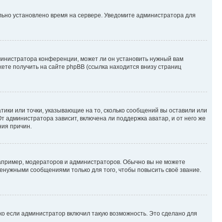
ильно установлено время на сервере. Уведомите администратора для
министратора конференции, может ли он установить нужный вам
жете получить на сайте phpBB (ссылка находится внизу страниц
атики или точки, указывающие на то, сколько сообщений вы оставили или
т администратора зависит, включена ли поддержка аватар, и от него же
ния причин.
пример, модераторов и администраторов. Обычно вы не можете
енужными сообщениями только для того, чтобы повысить своё звание.
ко если администратор включил такую возможность. Это сделано для