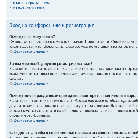
Что такое закрытые темы?
Что такое значки тем?
Вход на конференцию и регистрация
Почему я не могу войти?
Существует несколько возможных причин. Прежде всего, убедитесь, что
закрыт доступ к конференции. Также возможно, что администратор неп
Вернуться к началу
Зачем мне вообще нужно регистрироваться?
Вы можете этого и не делать. Всё зависит от того, как администратор
возможности, которые недоступны анонимным пользователям: аватары, л
сделать.
Вернуться к началу
Почему мне периодически приходится повторять ввод имени и парол
Если вы не отметили флажком пункт
Автоматически входить при кажд
другой не смог воспользоваться вашей учётной записью. Для того чтоб
рекомендуется делать это на общедоступном компьютере, например в би
отключил эту функцию.
Вернуться к началу
Как сделать, чтобы я не появлялся в списке активных пользователе
В настройках личного раздела вы найдете опцию
Скрывать моё пребыв