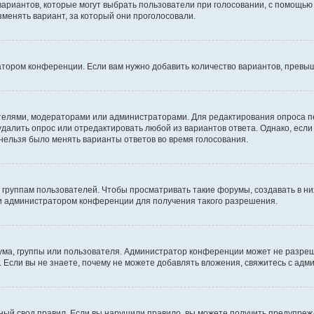
 вариантов, которые могут выбрать пользователи при голосовании, с помощью
зменять вариант, за который они проголосовали.
атором конференции. Если вам нужно добавить количество вариантов, превы
дателями, модераторами или администраторами. Для редактирования опроса п
 удалить опрос или отредактировать любой из вариантов ответа. Однако, есл
 нельзя было менять варианты ответов во время голосования.
руппам пользователей. Чтобы просматривать такие форумы, создавать в них
и администратором конференции для получения такого разрешения.
ма, группы или пользователя. Администратор конференции может не разре
 Если вы не знаете, почему не можете добавлять вложения, свяжитесь с ад
ый свод правил. Если вы нарушили правило, вы можете получить предупреж