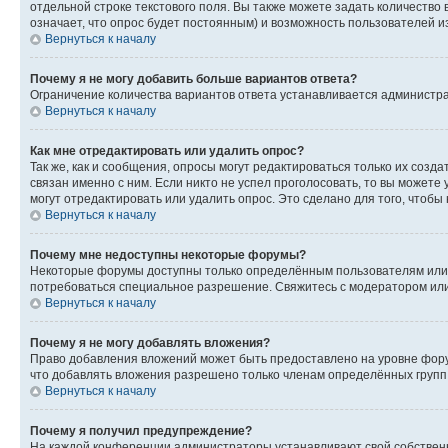
отдельной строке текстового поля. Вы также можете задать количество
означает, что опрос будет постоянным) и возможность пользователей и
Вернуться к началу
Почему я не могу добавить больше вариантов ответа?
Ограничение количества вариантов ответа устанавливается администр
Вернуться к началу
Как мне отредактировать или удалить опрос?
Так же, как и сообщения, опросы могут редактироваться только их соз
связан именно с ним. Если никто не успел проголосовать, то вы можете
могут отредактировать или удалить опрос. Это сделано для того, чтобы
Вернуться к началу
Почему мне недоступны некоторые форумы?
Некоторые форумы доступны только определённым пользователям или г
потребоваться специальное разрешение. Свяжитесь с модератором ил
Вернуться к началу
Почему я не могу добавлять вложения?
Право добавления вложений может быть предоставлено на уровне фору
что добавлять вложения разрешено только членам определённых групп.
Вернуться к началу
Почему я получил предупреждение?
На каждой конференции администраторы устанавливают свой собственн