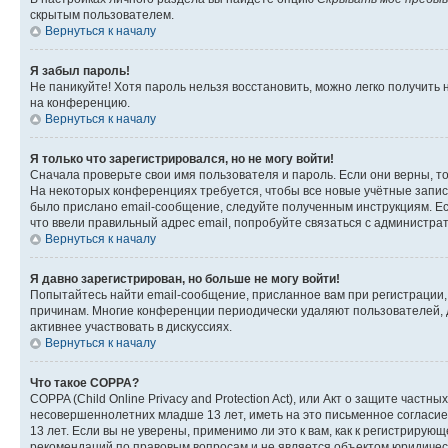
скрытым пользователем.
Вернуться к началу
Я забыл пароль!
Не паникуйте! Хотя пароль нельзя восстановить, можно легко получить
на конференцию.
Вернуться к началу
Я только что зарегистрировался, но не могу войти!
Сначала проверьте свои имя пользователя и пароль. Если они верны, т
На некоторых конференциях требуется, чтобы все новые учётные запис
было прислано email-сообщение, следуйте полученным инструкциям. Есл
что ввели правильный адрес email, попробуйте связаться с администра
Вернуться к началу
Я давно зарегистрирован, но больше не могу войти!
Попытайтесь найти email-сообщение, присланное вам при регистрации, 
причинам. Многие конференции периодически удаляют пользователей, 
активнее участвовать в дискуссиях.
Вернуться к началу
Что такое COPPA?
COPPA (Child Online Privacy and Protection Act), или Акт о защите час
несовершеннолетних младше 13 лет, иметь на это письменное согласи
13 лет. Если вы не уверены, применимо ли это к вам, как к регистриру
рекомендаций по правовым вопросам и не является объектом юридичес