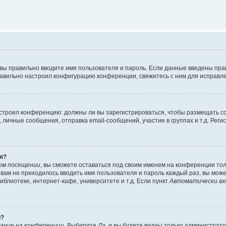
 вы правильно вводите имя пользователя и пароль. Если данные введены пра
равильно настроил конфигурацию конференции, свяжитесь с ним для исправле
 настроил конференцию: должны ли вы зарегистрироваться, чтобы размещать 
ичные сообщения, отправка email-сообщений, участие в группах и т.д. Регис
я?
ом посещении
, вы сможете оставаться под своим именем на конференции тол
ы вам не приходилось вводить имя пользователя и пароль каждый раз, вы мож
блиотеке, интернет-кафе, университете и т.д. Если пункт
Автоматически вх
й?
ание на конференции
. Выберите
Да
, и вы будете видны только администрат