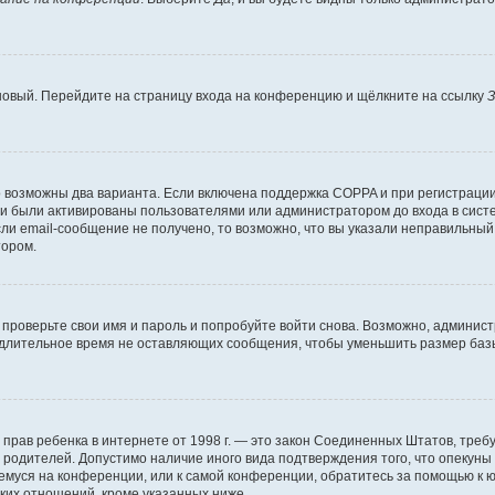
 новый. Перейдите на страницу входа на конференцию и щёлкните на ссылку
З
о возможны два варианта. Если включена поддержка COPPA и при регистрации 
и были активированы пользователями или администратором до входа в систе
и email-сообщение не получено, то возможно, что вы указали неправильный 
тором.
проверьте свои имя и пароль и попробуйте войти снова. Возможно, админист
длительное время не оставляющих сообщения, чтобы уменьшить размер базы
тных прав ребенка в интернете от 1998 г. — это закон Соединенных Штатов, т
е родителей. Допустимо наличие иного вида подтверждения того, что опек
ющемуся на конференции, или к самой конференции, обратитесь за помощью к 
ких отношений, кроме указанных ниже.