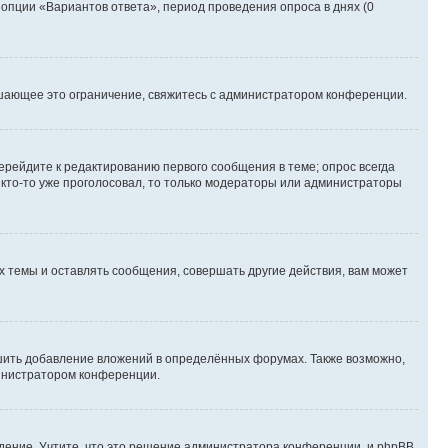
 опции «Вариантов ответа», период проведения опроса в днях (0
шающее это ограничение, свяжитесь с администратором конференции.
ерейдите к редактированию первого сообщения в теме; опрос всегда
и кто-то уже проголосовал, то только модераторы или администраторы
 темы и оставлять сообщения, совершать другие действия, вам может
шить добавление вложений в определённых форумах. Также возможно,
министратором конференции.
дение. Учтите, что это решение администратора конференции, и phpBB