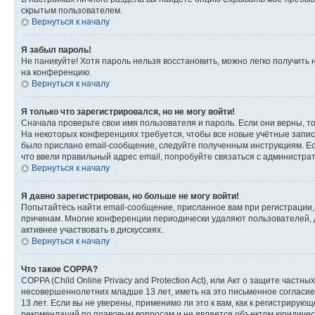
скрытым пользователем.
Вернуться к началу
Я забыл пароль!
Не паникуйте! Хотя пароль нельзя восстановить, можно легко получить
на конференцию.
Вернуться к началу
Я только что зарегистрировался, но не могу войти!
Сначала проверьте свои имя пользователя и пароль. Если они верны, т
На некоторых конференциях требуется, чтобы все новые учётные запис
было прислано email-сообщение, следуйте полученным инструкциям. Есл
что ввели правильный адрес email, попробуйте связаться с администра
Вернуться к началу
Я давно зарегистрирован, но больше не могу войти!
Попытайтесь найти email-сообщение, присланное вам при регистрации, 
причинам. Многие конференции периодически удаляют пользователей, 
активнее участвовать в дискуссиях.
Вернуться к началу
Что такое COPPA?
COPPA (Child Online Privacy and Protection Act), или Акт о защите час
несовершеннолетних младше 13 лет, иметь на это письменное согласи
13 лет. Если вы не уверены, применимо ли это к вам, как к регистриру
рекомендаций по правовым вопросам и не является объектом юридичес