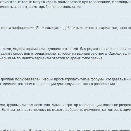
 вариантов, которые могут выбрать пользователи при голосовании, с помощью
зменять вариант, за который они проголосовали.
атором конференции. Если вам нужно добавить количество вариантов, превы
дателями, модераторами или администраторами. Для редактирования опроса п
 удалить опрос или отредактировать любой из вариантов ответа. Однако, есл
 нельзя было менять варианты ответов во время голосования.
руппам пользователей. Чтобы просматривать такие форумы, создавать в них
и администратором конференции для получения такого разрешения.
ма, группы или пользователя. Администратор конференции может не разре
 Если вы не знаете, почему не можете добавлять вложения, свяжитесь с ад
ый свод правил. Если вы нарушили правило, вы можете получить предупреж