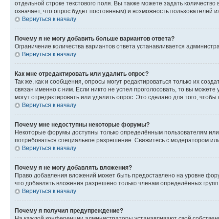
отдельной строке текстового поля. Вы также можете задать количество
означает, что опрос будет постоянным) и возможность пользователей и
Вернуться к началу
Почему я не могу добавить больше вариантов ответа?
Ограничение количества вариантов ответа устанавливается администр
Вернуться к началу
Как мне отредактировать или удалить опрос?
Так же, как и сообщения, опросы могут редактироваться только их соз
связан именно с ним. Если никто не успел проголосовать, то вы можете
могут отредактировать или удалить опрос. Это сделано для того, чтобы
Вернуться к началу
Почему мне недоступны некоторые форумы?
Некоторые форумы доступны только определённым пользователям или г
потребоваться специальное разрешение. Свяжитесь с модератором ил
Вернуться к началу
Почему я не могу добавлять вложения?
Право добавления вложений может быть предоставлено на уровне фору
что добавлять вложения разрешено только членам определённых групп.
Вернуться к началу
Почему я получил предупреждение?
На каждой конференции администраторы устанавливают свой собственн