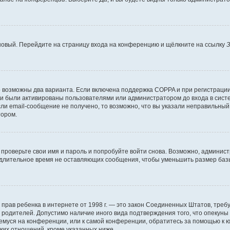
 новый. Перейдите на страницу входа на конференцию и щёлкните на ссылку
З
о возможны два варианта. Если включена поддержка COPPA и при регистрации 
и были активированы пользователями или администратором до входа в систе
и email-сообщение не получено, то возможно, что вы указали неправильный 
тором.
проверьте свои имя и пароль и попробуйте войти снова. Возможно, админист
длительное время не оставляющих сообщения, чтобы уменьшить размер базы
тных прав ребенка в интернете от 1998 г. — это закон Соединенных Штатов, т
е родителей. Допустимо наличие иного вида подтверждения того, что опек
ющемуся на конференции, или к самой конференции, обратитесь за помощью к 
ких отношений, кроме указанных ниже.