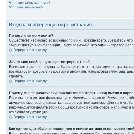
Что такое закрытые темы?
Что такое значки тем?
Вход на конференцию и регистрация
Почему я не могу войти?
Существует несколько возможных причин. Прежде всего, убедитесь, что
закрыт доступ к конференции. Также возможно, что администратор неп
Вернуться к началу
Зачем мне вообще нужно регистрироваться?
Вы можете этого и не делать. Всё зависит от того, как администратор
возможности, которые недоступны анонимным пользователям: аватары, л
сделать.
Вернуться к началу
Почему мне периодически приходится повторять ввод имени и парол
Если вы не отметили флажком пункт
Автоматически входить при кажд
другой не смог воспользоваться вашей учётной записью. Для того чтоб
рекомендуется делать это на общедоступном компьютере, например в би
отключил эту функцию.
Вернуться к началу
Как сделать, чтобы я не появлялся в списке активных пользователе
В настройках личного раздела вы найдете опцию
Скрывать моё пребыв