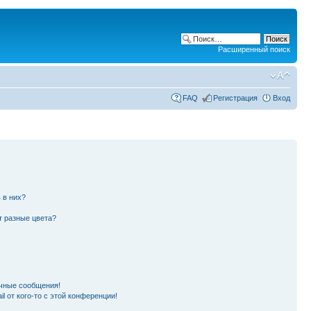
Расширенный поиск
FAQ
Регистрация
Вход
 в них?
т разные цвета?
чные сообщения!
l от кого-то с этой конференции!