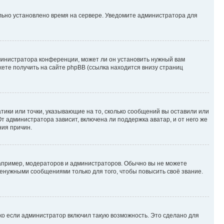
ильно установлено время на сервере. Уведомите администратора для
министратора конференции, может ли он установить нужный вам
жете получить на сайте phpBB (ссылка находится внизу страниц
атики или точки, указывающие на то, сколько сообщений вы оставили или
т администратора зависит, включена ли поддержка аватар, и от него же
ния причин.
пример, модераторов и администраторов. Обычно вы не можете
енужными сообщениями только для того, чтобы повысить своё звание.
ко если администратор включил такую возможность. Это сделано для