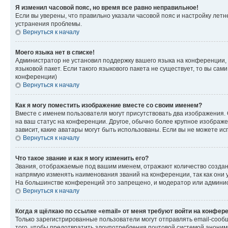
Я изменил часовой пояс, но время все равно неправильное!
Если вы уверены, что правильно указали часовой пояс и настройку лет
устранения проблемы.
Вернуться к началу
Моего языка нет в списке!
Администратор не установил поддержку вашего языка на конференции, 
языковой пакет. Если такого языкового пакета не существует, то вы с
конференции)
Вернуться к началу
Как я могу поместить изображение вместе со своим именем?
Вместе с именем пользователя могут присутствовать два изображения. О
на ваш статус на конференции. Другое, обычно более крупное изображен
зависит, какие аватары могут быть использованы. Если вы не можете 
Вернуться к началу
Что такое звание и как я могу изменить его?
Звания, отображаемые под вашим именем, отражают количество созда
напрямую изменять наименования званий на конференции, так как они 
На большинстве конференций это запрещено, и модератор или админис
Вернуться к началу
Когда я щёлкаю по ссылке «email» от меня требуют войти на конфер
Только зарегистрированные пользователи могут отправлять email-сооб
того, чтобы предотвратить злоупотребления почтовой системой анони