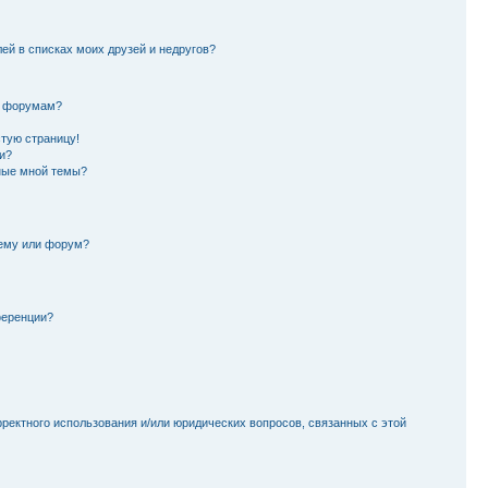
лей в списках моих друзей и недругов?
и форумам?
стую страницу!
и?
ные мной темы?
тему или форум?
ференции?
рректного использования и/или юридических вопросов, связанных с этой