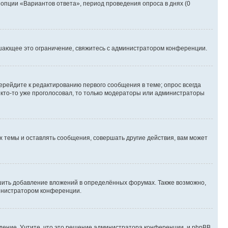
 опции «Вариантов ответа», период проведения опроса в днях (0
шающее это ограничение, свяжитесь с администратором конференции.
ерейдите к редактированию первого сообщения в теме; опрос всегда
и кто-то уже проголосовал, то только модераторы или администраторы
 темы и оставлять сообщения, совершать другие действия, вам может
шить добавление вложений в определённых форумах. Также возможно,
министратором конференции.
дение. Учтите, что это решение администратора конференции, и phpBB