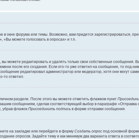
е в окне форума или темы. Возможно, вам придется зарегистрироваться, пр
 «Вы можете голосовать в опросах» и т.п.
вы можете редактировать и удалять только свои собственные сообщения. В
емени после его создания. Если кто-то уже ответил на сообщение, то под ни
и сообщение редактировал администратор или модератор, хотя они могут сами
о-то ответил.
 личном разделе. После этого вы можете отметить флажком пункт
Присоедини
 вашим сообщениям, сделав соответствующий выбор в параграфе «Отправка 
х, убрав флажок
Присоединить подпись
в форме отправки сообщения.
ните на закладке или перейдите в форму
Создать опрос
под основной формо
создание опросов. Задайте тему и как минимум два варианта ответа в соотве