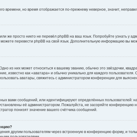
него времени, но время отображается по-прежнему неверное, значит, неправ
или же просто никто не перевёл phpBB на ваш язык. Попробуйте узнать у ад
ами можете перевести phpBB на свой язык. Дополнительную информацию вы мо
дно из них может относиться к вашему званию, обычно это звёздочки, квадр
ие, известно как «аватара» и обычно уникально для каждого пользователя. О
использовать аватары, свяжитесь с администратором конференции для выясне
нных вами сообщений, или идентифицируют определённых пользователей: на
установлены её администратором. Пожалуйста, не засоряйте конференцию н
тратор понизят значение вашего счётчика сообщений.
енцию?
щения другим пользователям через встроенную в конференцию форму, и толь
мными пользователями.