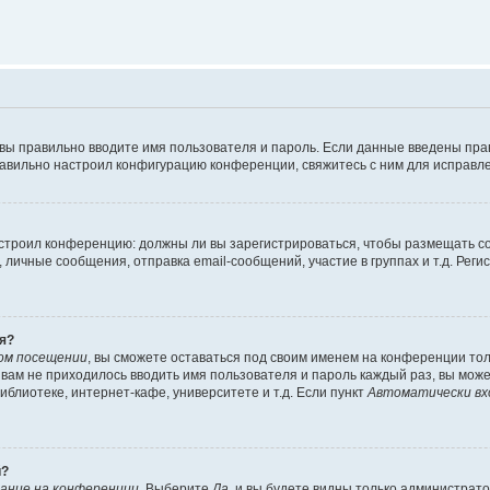
 вы правильно вводите имя пользователя и пароль. Если данные введены пра
равильно настроил конфигурацию конференции, свяжитесь с ним для исправле
 настроил конференцию: должны ли вы зарегистрироваться, чтобы размещать 
ичные сообщения, отправка email-сообщений, участие в группах и т.д. Регис
я?
ом посещении
, вы сможете оставаться под своим именем на конференции тол
ы вам не приходилось вводить имя пользователя и пароль каждый раз, вы мож
блиотеке, интернет-кафе, университете и т.д. Если пункт
Автоматически вх
й?
ание на конференции
. Выберите
Да
, и вы будете видны только администрат