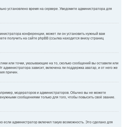
ильно установлено время на сервере. Уведомите администратора для
министратора конференции, может ли он установить нужный вам
жете получить на сайте phpBB (ссылка находится внизу страниц
атики или точки, указывающие на то, сколько сообщений вы оставили или
т администратора зависит, включена ли поддержка аватар, и от него же
ния причин.
пример, модераторов и администраторов. Обычно вы не можете
енужными сообщениями только для того, чтобы повысить своё звание.
ко если администратор включил такую возможность. Это сделано для