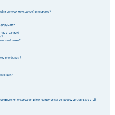
лей в списках моих друзей и недругов?
и форумам?
стую страницу!
и?
ные мной темы?
тему или форум?
ференции?
рректного использования и/или юридических вопросов, связанных с этой