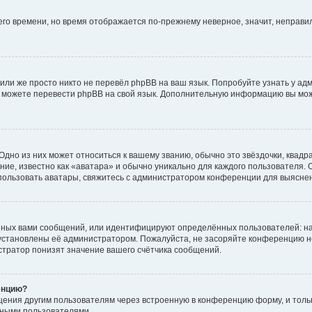
него времени, но время отображается по-прежнему неверное, значит, неправ
или же просто никто не перевёл phpBB на ваш язык. Попробуйте узнать у ад
ами можете перевести phpBB на свой язык. Дополнительную информацию вы мо
дно из них может относиться к вашему званию, обычно это звёздочки, квадр
ие, известно как «аватара» и обычно уникально для каждого пользователя. О
использовать аватары, свяжитесь с администратором конференции для выясне
нных вами сообщений, или идентифицируют определённых пользователей: на
установлены её администратором. Пожалуйста, не засоряйте конференцию н
тратор понизят значение вашего счётчика сообщений.
енцию?
щения другим пользователям через встроенную в конференцию форму, и толь
мными пользователями.