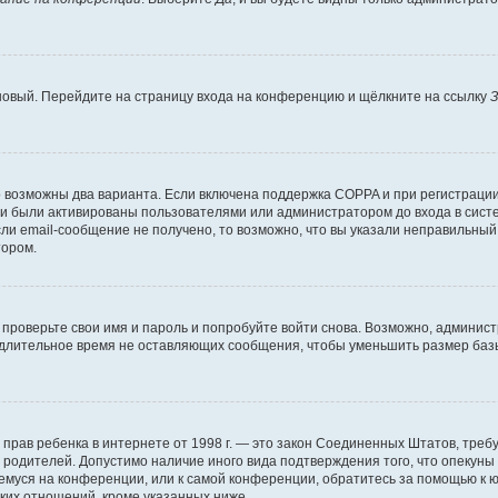
 новый. Перейдите на страницу входа на конференцию и щёлкните на ссылку
З
о возможны два варианта. Если включена поддержка COPPA и при регистрации 
и были активированы пользователями или администратором до входа в систе
и email-сообщение не получено, то возможно, что вы указали неправильный 
тором.
проверьте свои имя и пароль и попробуйте войти снова. Возможно, админист
длительное время не оставляющих сообщения, чтобы уменьшить размер базы
тных прав ребенка в интернете от 1998 г. — это закон Соединенных Штатов, т
е родителей. Допустимо наличие иного вида подтверждения того, что опек
ющемуся на конференции, или к самой конференции, обратитесь за помощью к 
ких отношений, кроме указанных ниже.