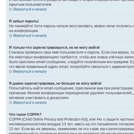
скрытым пользователем.
Вернуться к началу
Я забыл пароль!
Не паникуйте! Хотя пароль нельзя восстановить, можно легко получить
на конференцию.
Вернуться к началу
Я только что зарегистрировался, но не могу войти!
Сначала проверьте свои имя пользователя и пароль. Если они верны, т
На некоторых конференциях требуется, чтобы все новые учётные запис
было прислано email-сообщение, следуйте полученным инструкциям. Есл
что ввели правильный адрес email, попробуйте связаться с администра
Вернуться к началу
Я давно зарегистрирован, но больше не могу войти!
Попытайтесь найти email-сообщение, присланное вам при регистрации, 
причинам. Многие конференции периодически удаляют пользователей, 
активнее участвовать в дискуссиях.
Вернуться к началу
Что такое COPPA?
COPPA (Child Online Privacy and Protection Act), или Акт о защите час
несовершеннолетних младше 13 лет, иметь на это письменное согласи
13 лет. Если вы не уверены, применимо ли это к вам, как к регистриру
рекомендаций по правовым вопросам и не является объектом юридичес