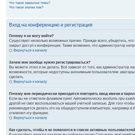
Что такое закрытые темы?
Что такое значки тем?
Вход на конференцию и регистрация
Почему я не могу войти?
Существует несколько возможных причин. Прежде всего, убедитесь, что
закрыт доступ к конференции. Также возможно, что администратор неп
Вернуться к началу
Зачем мне вообще нужно регистрироваться?
Вы можете этого и не делать. Всё зависит от того, как администратор
возможности, которые недоступны анонимным пользователям: аватары, л
сделать.
Вернуться к началу
Почему мне периодически приходится повторять ввод имени и парол
Если вы не отметили флажком пункт
Автоматически входить при кажд
другой не смог воспользоваться вашей учётной записью. Для того чтоб
рекомендуется делать это на общедоступном компьютере, например в би
отключил эту функцию.
Вернуться к началу
Как сделать, чтобы я не появлялся в списке активных пользователе
В настройках личного раздела вы найдете опцию
Скрывать моё пребыв