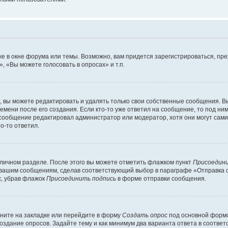
е в окне форума или темы. Возможно, вам придется зарегистрироваться, пр
 «Вы можете голосовать в опросах» и т.п.
вы можете редактировать и удалять только свои собственные сообщения. В
емени после его создания. Если кто-то уже ответил на сообщение, то под ни
и сообщение редактировал администратор или модератор, хотя они могут сами
о-то ответил.
 личном разделе. После этого вы можете отметить флажком пункт
Присоедини
 вашим сообщениям, сделав соответствующий выбор в параграфе «Отправка 
х, убрав флажок
Присоединить подпись
в форме отправки сообщения.
ните на закладке или перейдите в форму
Создать опрос
под основной формо
создание опросов. Задайте тему и как минимум два варианта ответа в соотве