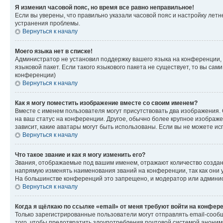
Я изменил часовой пояс, но время все равно неправильное!
Если вы уверены, что правильно указали часовой пояс и настройку лет
устранения проблемы.
Вернуться к началу
Моего языка нет в списке!
Администратор не установил поддержку вашего языка на конференции, 
языковой пакет. Если такого языкового пакета не существует, то вы с
конференции)
Вернуться к началу
Как я могу поместить изображение вместе со своим именем?
Вместе с именем пользователя могут присутствовать два изображения. О
на ваш статус на конференции. Другое, обычно более крупное изображен
зависит, какие аватары могут быть использованы. Если вы не можете 
Вернуться к началу
Что такое звание и как я могу изменить его?
Звания, отображаемые под вашим именем, отражают количество созда
напрямую изменять наименования званий на конференции, так как они 
На большинстве конференций это запрещено, и модератор или админис
Вернуться к началу
Когда я щёлкаю по ссылке «email» от меня требуют войти на конфер
Только зарегистрированные пользователи могут отправлять email-сооб
того, чтобы предотвратить злоупотребления почтовой системой анони