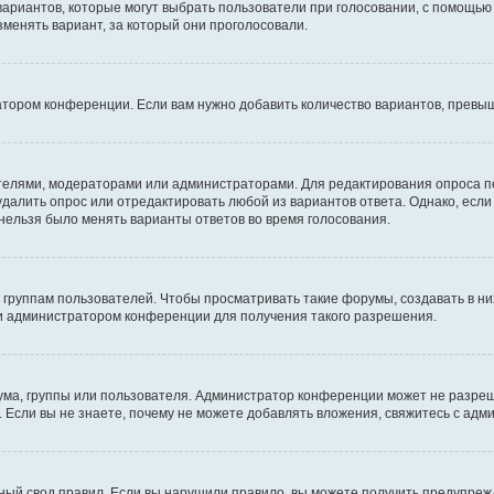
 вариантов, которые могут выбрать пользователи при голосовании, с помощью
зменять вариант, за который они проголосовали.
атором конференции. Если вам нужно добавить количество вариантов, превы
дателями, модераторами или администраторами. Для редактирования опроса п
 удалить опрос или отредактировать любой из вариантов ответа. Однако, есл
 нельзя было менять варианты ответов во время голосования.
руппам пользователей. Чтобы просматривать такие форумы, создавать в них
и администратором конференции для получения такого разрешения.
ма, группы или пользователя. Администратор конференции может не разре
 Если вы не знаете, почему не можете добавлять вложения, свяжитесь с ад
ый свод правил. Если вы нарушили правило, вы можете получить предупреж