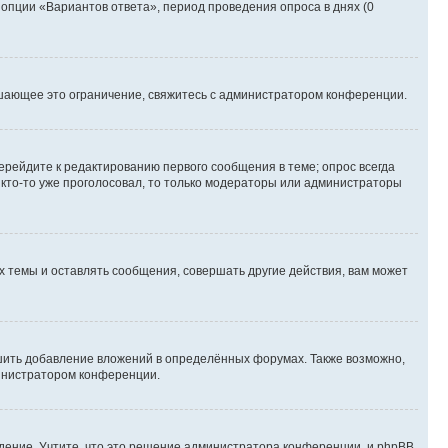
 опции «Вариантов ответа», период проведения опроса в днях (0
шающее это ограничение, свяжитесь с администратором конференции.
ерейдите к редактированию первого сообщения в теме; опрос всегда
и кто-то уже проголосовал, то только модераторы или администраторы
 темы и оставлять сообщения, совершать другие действия, вам может
шить добавление вложений в определённых форумах. Также возможно,
министратором конференции.
дение. Учтите, что это решение администратора конференции, и phpBB