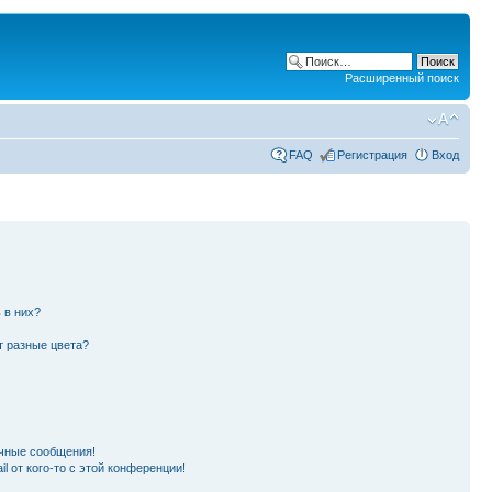
Расширенный поиск
FAQ
Регистрация
Вход
 в них?
т разные цвета?
чные сообщения!
l от кого-то с этой конференции!