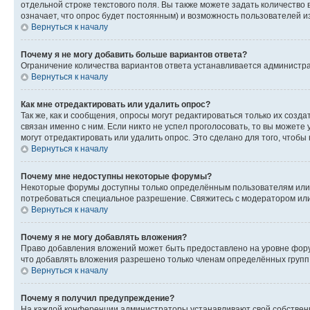
отдельной строке текстового поля. Вы также можете задать количество
означает, что опрос будет постоянным) и возможность пользователей и
Вернуться к началу
Почему я не могу добавить больше вариантов ответа?
Ограничение количества вариантов ответа устанавливается администр
Вернуться к началу
Как мне отредактировать или удалить опрос?
Так же, как и сообщения, опросы могут редактироваться только их соз
связан именно с ним. Если никто не успел проголосовать, то вы можете
могут отредактировать или удалить опрос. Это сделано для того, чтобы
Вернуться к началу
Почему мне недоступны некоторые форумы?
Некоторые форумы доступны только определённым пользователям или г
потребоваться специальное разрешение. Свяжитесь с модератором ил
Вернуться к началу
Почему я не могу добавлять вложения?
Право добавления вложений может быть предоставлено на уровне фору
что добавлять вложения разрешено только членам определённых групп.
Вернуться к началу
Почему я получил предупреждение?
На каждой конференции администраторы устанавливают свой собственн