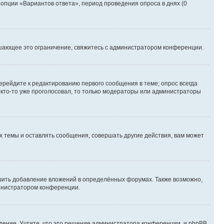
 опции «Вариантов ответа», период проведения опроса в днях (0
шающее это ограничение, свяжитесь с администратором конференции.
ерейдите к редактированию первого сообщения в теме; опрос всегда
и кто-то уже проголосовал, то только модераторы или администраторы
 темы и оставлять сообщения, совершать другие действия, вам может
шить добавление вложений в определённых форумах. Также возможно,
министратором конференции.
дение. Учтите, что это решение администратора конференции, и phpBB