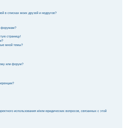
лей в списках моих друзей и недругов?
и форумам?
стую страницу!
и?
ные мной темы?
тему или форум?
ференции?
рректного использования и/или юридических вопросов, связанных с этой