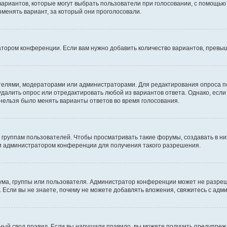
 вариантов, которые могут выбрать пользователи при голосовании, с помощью
зменять вариант, за который они проголосовали.
атором конференции. Если вам нужно добавить количество вариантов, превы
дателями, модераторами или администраторами. Для редактирования опроса п
 удалить опрос или отредактировать любой из вариантов ответа. Однако, есл
 нельзя было менять варианты ответов во время голосования.
руппам пользователей. Чтобы просматривать такие форумы, создавать в них
и администратором конференции для получения такого разрешения.
ма, группы или пользователя. Администратор конференции может не разре
 Если вы не знаете, почему не можете добавлять вложения, свяжитесь с ад
ый свод правил. Если вы нарушили правило, вы можете получить предупреж