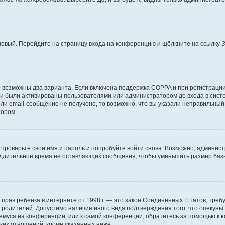
 новый. Перейдите на страницу входа на конференцию и щёлкните на ссылку
З
о возможны два варианта. Если включена поддержка COPPA и при регистрации 
и были активированы пользователями или администратором до входа в систе
и email-сообщение не получено, то возможно, что вы указали неправильный 
тором.
проверьте свои имя и пароль и попробуйте войти снова. Возможно, админист
длительное время не оставляющих сообщения, чтобы уменьшить размер базы
тных прав ребенка в интернете от 1998 г. — это закон Соединенных Штатов, т
е родителей. Допустимо наличие иного вида подтверждения того, что опек
ющемуся на конференции, или к самой конференции, обратитесь за помощью к 
ких отношений, кроме указанных ниже.