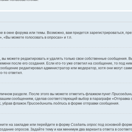
е в окне форума или темы. Возможно, вам придется зарегистрироваться, пр
 «Вы можете голосовать в опросах» и т.п.
вы можете редактировать и удалять только свои собственные сообщения. В
емени после его создания. Если кто-то уже ответил на сообщение, то под ни
и сообщение редактировал администратор или модератор, хотя они могут сами
о-то ответил.
 личном разделе. После этого вы можете отметить флажком пункт
Присоедини
 вашим сообщениям, сделав соответствующий выбор в параграфе «Отправка 
х, убрав флажок
Присоединить подпись
в форме отправки сообщения.
ните на закладке или перейдите в форму
Создать опрос
под основной формо
создание опросов. Задайте тему и как минимум два варианта ответа в соотве