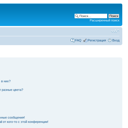
Расширенный поиск
FAQ
Регистрация
Вход
 в них?
т разные цвета?
чные сообщения!
l от кого-то с этой конференции!