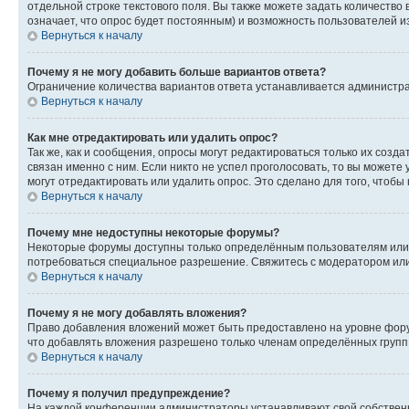
отдельной строке текстового поля. Вы также можете задать количество
означает, что опрос будет постоянным) и возможность пользователей и
Вернуться к началу
Почему я не могу добавить больше вариантов ответа?
Ограничение количества вариантов ответа устанавливается администр
Вернуться к началу
Как мне отредактировать или удалить опрос?
Так же, как и сообщения, опросы могут редактироваться только их соз
связан именно с ним. Если никто не успел проголосовать, то вы можете
могут отредактировать или удалить опрос. Это сделано для того, чтобы
Вернуться к началу
Почему мне недоступны некоторые форумы?
Некоторые форумы доступны только определённым пользователям или г
потребоваться специальное разрешение. Свяжитесь с модератором ил
Вернуться к началу
Почему я не могу добавлять вложения?
Право добавления вложений может быть предоставлено на уровне фору
что добавлять вложения разрешено только членам определённых групп.
Вернуться к началу
Почему я получил предупреждение?
На каждой конференции администраторы устанавливают свой собственн