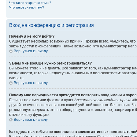
Что такое закрытые темы?
Что такое значки тем?
Вход на конференцию и регистрация
Почему я не могу войти?
Существует несколько возможных причин. Прежде всего, убедитесь, что
закрыт доступ к конференции. Также возможно, что администратор неп
Вернуться к началу
Зачем мне вообще нужно регистрироваться?
Вы можете этого и не делать. Всё зависит от того, как администратор
возможности, которые недоступны анонимным пользователям: аватары, л
сделать.
Вернуться к началу
Почему мне периодически приходится повторять ввод имени и парол
Если вы не отметили флажком пункт
Автоматически входить при кажд
другой не смог воспользоваться вашей учётной записью. Для того чтоб
рекомендуется делать это на общедоступном компьютере, например в би
отключил эту функцию.
Вернуться к началу
Как сделать, чтобы я не появлялся в списке активных пользователе
В настройках личного раздела вы найдете опцию
Скрывать моё пребыв