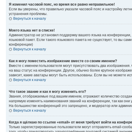
Я изменил часовой пояс, но время все равно неправильное!
Если вы уверены, что правильно указали часовой пояс и настройку лет
устранения проблемы.
Вернуться к началу
Моего языка нет в списке!
Администратор не установил поддержку вашего языка на конференции, 
языковой пакет. Если такого языкового пакета не существует, то вы с
конференции)
Вернуться к началу
Как я могу поместить изображение вместе со своим именем?
Вместе с именем пользователя могут присутствовать два изображения. О
на ваш статус на конференции. Другое, обычно более крупное изображен
зависит, какие аватары могут быть использованы. Если вы не можете 
Вернуться к началу
Что такое звание и как я могу изменить его?
Звания, отображаемые под вашим именем, отражают количество созда
напрямую изменять наименования званий на конференции, так как они 
На большинстве конференций это запрещено, и модератор или админис
Вернуться к началу
Когда я щёлкаю по ссылке «email» от меня требуют войти на конфер
Только зарегистрированные пользователи могут отправлять email-сооб
того, чтобы предотвратить злоупотребления почтовой системой анони