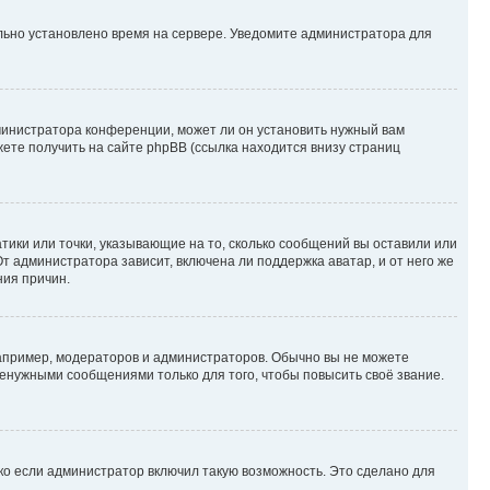
ильно установлено время на сервере. Уведомите администратора для
министратора конференции, может ли он установить нужный вам
жете получить на сайте phpBB (ссылка находится внизу страниц
атики или точки, указывающие на то, сколько сообщений вы оставили или
т администратора зависит, включена ли поддержка аватар, и от него же
ния причин.
пример, модераторов и администраторов. Обычно вы не можете
енужными сообщениями только для того, чтобы повысить своё звание.
ко если администратор включил такую возможность. Это сделано для