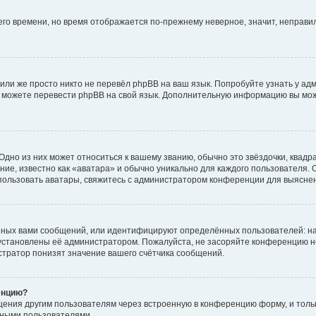
него времени, но время отображается по-прежнему неверное, значит, неправ
или же просто никто не перевёл phpBB на ваш язык. Попробуйте узнать у ад
ами можете перевести phpBB на свой язык. Дополнительную информацию вы мо
дно из них может относиться к вашему званию, обычно это звёздочки, квадр
ие, известно как «аватара» и обычно уникально для каждого пользователя. О
использовать аватары, свяжитесь с администратором конференции для выясне
нных вами сообщений, или идентифицируют определённых пользователей: на
установлены её администратором. Пожалуйста, не засоряйте конференцию н
тратор понизят значение вашего счётчика сообщений.
енцию?
щения другим пользователям через встроенную в конференцию форму, и толь
мными пользователями.