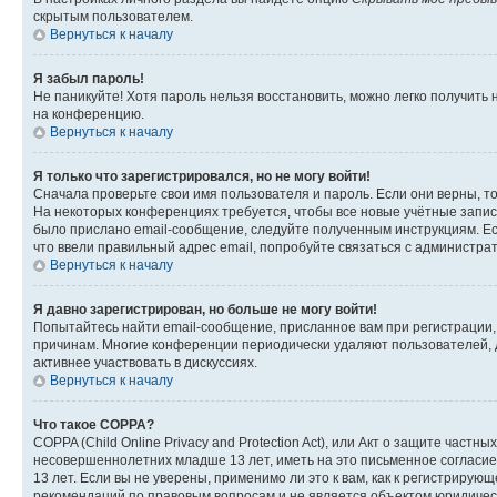
скрытым пользователем.
Вернуться к началу
Я забыл пароль!
Не паникуйте! Хотя пароль нельзя восстановить, можно легко получить
на конференцию.
Вернуться к началу
Я только что зарегистрировался, но не могу войти!
Сначала проверьте свои имя пользователя и пароль. Если они верны, т
На некоторых конференциях требуется, чтобы все новые учётные запис
было прислано email-сообщение, следуйте полученным инструкциям. Есл
что ввели правильный адрес email, попробуйте связаться с администра
Вернуться к началу
Я давно зарегистрирован, но больше не могу войти!
Попытайтесь найти email-сообщение, присланное вам при регистрации, 
причинам. Многие конференции периодически удаляют пользователей, 
активнее участвовать в дискуссиях.
Вернуться к началу
Что такое COPPA?
COPPA (Child Online Privacy and Protection Act), или Акт о защите час
несовершеннолетних младше 13 лет, иметь на это письменное согласи
13 лет. Если вы не уверены, применимо ли это к вам, как к регистриру
рекомендаций по правовым вопросам и не является объектом юридичес