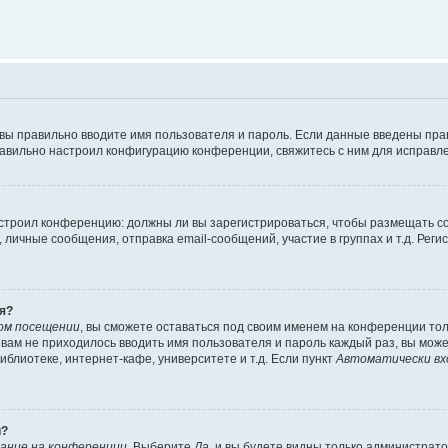
 вы правильно вводите имя пользователя и пароль. Если данные введены пра
равильно настроил конфигурацию конференции, свяжитесь с ним для исправле
 настроил конференцию: должны ли вы зарегистрироваться, чтобы размещать 
ичные сообщения, отправка email-сообщений, участие в группах и т.д. Регис
я?
ом посещении
, вы сможете оставаться под своим именем на конференции тол
ы вам не приходилось вводить имя пользователя и пароль каждый раз, вы мож
блиотеке, интернет-кафе, университете и т.д. Если пункт
Автоматически вх
й?
ание на конференции
. Выберите
Да
, и вы будете видны только администрат