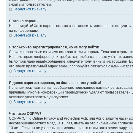
скрытым пользователем.
Вернуться к началу
Я забыл пароль!
Не паникуйте! Хотя пароль нельзя восстановить, можно легко получить
на конференцию.
Вернуться к началу
Я только что зарегистрировался, но не могу войти!
Сначала проверьте свои имя пользователя и пароль. Если они верны, т
На некоторых конференциях требуется, чтобы все новые учётные запис
было прислано email-сообщение, следуйте полученным инструкциям. Есл
что ввели правильный адрес email, попробуйте связаться с администра
Вернуться к началу
Я давно зарегистрирован, но больше не могу войти!
Попытайтесь найти email-сообщение, присланное вам при регистрации, 
причинам. Многие конференции периодически удаляют пользователей, 
активнее участвовать в дискуссиях.
Вернуться к началу
Что такое COPPA?
COPPA (Child Online Privacy and Protection Act), или Акт о защите час
несовершеннолетних младше 13 лет, иметь на это письменное согласи
13 лет. Если вы не уверены, применимо ли это к вам, как к регистриру
рекомендаций по правовым вопросам и не является объектом юридичес