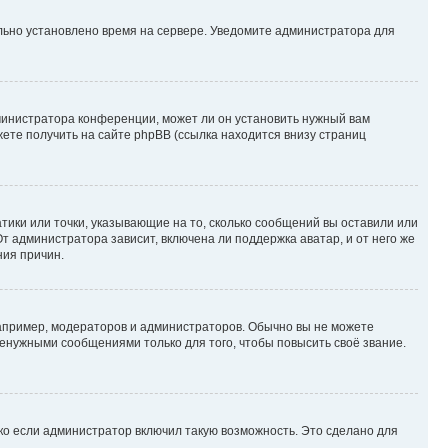
ильно установлено время на сервере. Уведомите администратора для
министратора конференции, может ли он установить нужный вам
жете получить на сайте phpBB (ссылка находится внизу страниц
атики или точки, указывающие на то, сколько сообщений вы оставили или
т администратора зависит, включена ли поддержка аватар, и от него же
ния причин.
пример, модераторов и администраторов. Обычно вы не можете
енужными сообщениями только для того, чтобы повысить своё звание.
ко если администратор включил такую возможность. Это сделано для