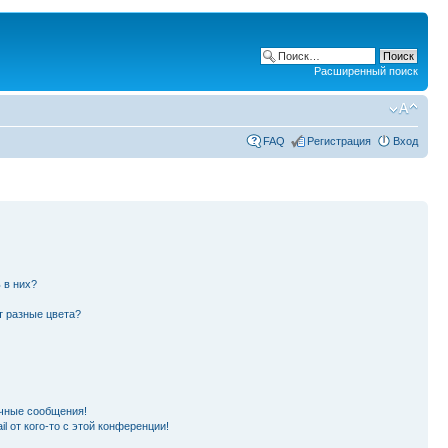
Расширенный поиск
FAQ
Регистрация
Вход
 в них?
т разные цвета?
чные сообщения!
l от кого-то с этой конференции!