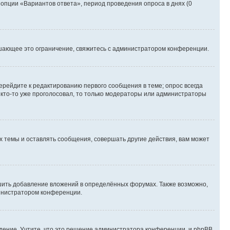
 опции «Вариантов ответа», период проведения опроса в днях (0
шающее это ограничение, свяжитесь с администратором конференции.
ерейдите к редактированию первого сообщения в теме; опрос всегда
и кто-то уже проголосовал, то только модераторы или администраторы
 темы и оставлять сообщения, совершать другие действия, вам может
шить добавление вложений в определённых форумах. Также возможно,
министратором конференции.
дение. Учтите, что это решение администратора конференции, и phpBB