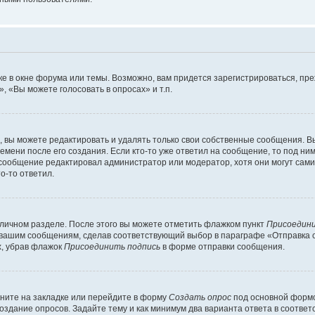
е в окне форума или темы. Возможно, вам придется зарегистрироваться, пр
 «Вы можете голосовать в опросах» и т.п.
вы можете редактировать и удалять только свои собственные сообщения. В
емени после его создания. Если кто-то уже ответил на сообщение, то под ни
и сообщение редактировал администратор или модератор, хотя они могут сами
о-то ответил.
 личном разделе. После этого вы можете отметить флажком пункт
Присоедини
 вашим сообщениям, сделав соответствующий выбор в параграфе «Отправка 
х, убрав флажок
Присоединить подпись
в форме отправки сообщения.
ните на закладке или перейдите в форму
Создать опрос
под основной формо
создание опросов. Задайте тему и как минимум два варианта ответа в соотве