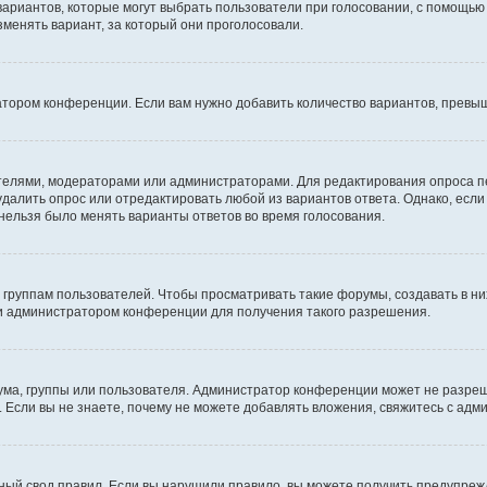
 вариантов, которые могут выбрать пользователи при голосовании, с помощью
зменять вариант, за который они проголосовали.
атором конференции. Если вам нужно добавить количество вариантов, превы
дателями, модераторами или администраторами. Для редактирования опроса п
 удалить опрос или отредактировать любой из вариантов ответа. Однако, есл
 нельзя было менять варианты ответов во время голосования.
руппам пользователей. Чтобы просматривать такие форумы, создавать в них
и администратором конференции для получения такого разрешения.
ма, группы или пользователя. Администратор конференции может не разре
 Если вы не знаете, почему не можете добавлять вложения, свяжитесь с ад
ый свод правил. Если вы нарушили правило, вы можете получить предупреж