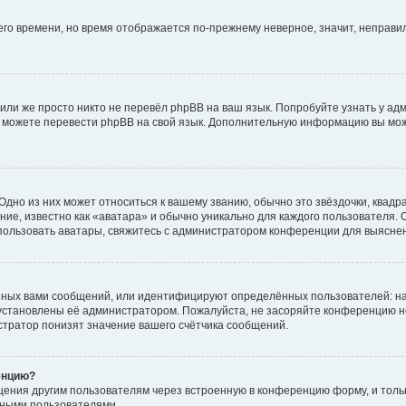
него времени, но время отображается по-прежнему неверное, значит, неправ
или же просто никто не перевёл phpBB на ваш язык. Попробуйте узнать у ад
ами можете перевести phpBB на свой язык. Дополнительную информацию вы мо
дно из них может относиться к вашему званию, обычно это звёздочки, квадр
ие, известно как «аватара» и обычно уникально для каждого пользователя. О
использовать аватары, свяжитесь с администратором конференции для выясне
нных вами сообщений, или идентифицируют определённых пользователей: на
установлены её администратором. Пожалуйста, не засоряйте конференцию н
тратор понизят значение вашего счётчика сообщений.
енцию?
щения другим пользователям через встроенную в конференцию форму, и толь
мными пользователями.