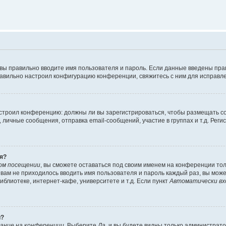
 вы правильно вводите имя пользователя и пароль. Если данные введены пра
равильно настроил конфигурацию конференции, свяжитесь с ним для исправле
 настроил конференцию: должны ли вы зарегистрироваться, чтобы размещать 
ичные сообщения, отправка email-сообщений, участие в группах и т.д. Регис
я?
ом посещении
, вы сможете оставаться под своим именем на конференции тол
ы вам не приходилось вводить имя пользователя и пароль каждый раз, вы мож
блиотеке, интернет-кафе, университете и т.д. Если пункт
Автоматически вх
й?
ание на конференции
. Выберите
Да
, и вы будете видны только администрат