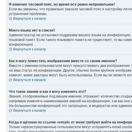
Я изменил часовой пояс, но время все равно неправильное!
Если вы уверены, что правильно указали часовой пояс и настройку лет
устранения проблемы.
Вернуться к началу
Моего языка нет в списке!
Администратор не установил поддержку вашего языка на конференции, 
языковой пакет. Если такого языкового пакета не существует, то вы с
конференции)
Вернуться к началу
Как я могу поместить изображение вместе со своим именем?
Вместе с именем пользователя могут присутствовать два изображения. О
на ваш статус на конференции. Другое, обычно более крупное изображен
зависит, какие аватары могут быть использованы. Если вы не можете 
Вернуться к началу
Что такое звание и как я могу изменить его?
Звания, отображаемые под вашим именем, отражают количество созда
напрямую изменять наименования званий на конференции, так как они 
На большинстве конференций это запрещено, и модератор или админис
Вернуться к началу
Когда я щёлкаю по ссылке «email» от меня требуют войти на конфер
Только зарегистрированные пользователи могут отправлять email-сооб
того, чтобы предотвратить злоупотребления почтовой системой анони