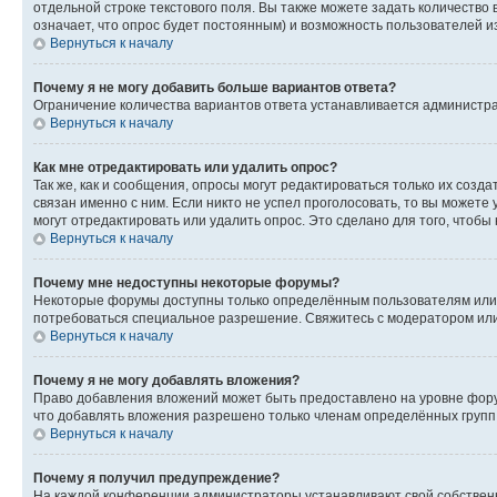
отдельной строке текстового поля. Вы также можете задать количество
означает, что опрос будет постоянным) и возможность пользователей и
Вернуться к началу
Почему я не могу добавить больше вариантов ответа?
Ограничение количества вариантов ответа устанавливается администр
Вернуться к началу
Как мне отредактировать или удалить опрос?
Так же, как и сообщения, опросы могут редактироваться только их соз
связан именно с ним. Если никто не успел проголосовать, то вы можете
могут отредактировать или удалить опрос. Это сделано для того, чтобы
Вернуться к началу
Почему мне недоступны некоторые форумы?
Некоторые форумы доступны только определённым пользователям или г
потребоваться специальное разрешение. Свяжитесь с модератором ил
Вернуться к началу
Почему я не могу добавлять вложения?
Право добавления вложений может быть предоставлено на уровне фору
что добавлять вложения разрешено только членам определённых групп.
Вернуться к началу
Почему я получил предупреждение?
На каждой конференции администраторы устанавливают свой собственн