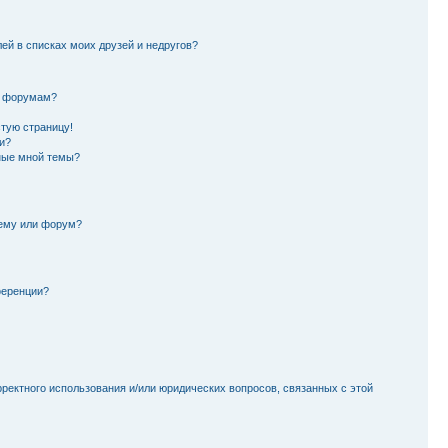
лей в списках моих друзей и недругов?
и форумам?
стую страницу!
и?
ные мной темы?
тему или форум?
ференции?
рректного использования и/или юридических вопросов, связанных с этой