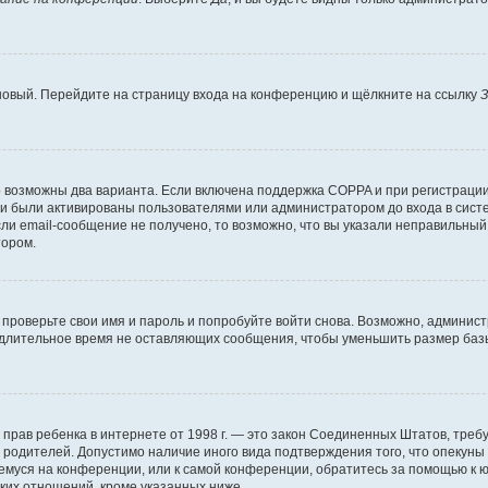
 новый. Перейдите на страницу входа на конференцию и щёлкните на ссылку
З
о возможны два варианта. Если включена поддержка COPPA и при регистрации 
и были активированы пользователями или администратором до входа в систе
и email-сообщение не получено, то возможно, что вы указали неправильный 
тором.
проверьте свои имя и пароль и попробуйте войти снова. Возможно, админист
длительное время не оставляющих сообщения, чтобы уменьшить размер базы
тных прав ребенка в интернете от 1998 г. — это закон Соединенных Штатов, т
е родителей. Допустимо наличие иного вида подтверждения того, что опек
ющемуся на конференции, или к самой конференции, обратитесь за помощью к 
ких отношений, кроме указанных ниже.