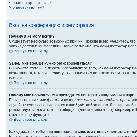
Что такое закрытые темы?
Что такое значки тем?
Вход на конференцию и регистрация
Почему я не могу войти?
Существует несколько возможных причин. Прежде всего, убедитесь, что
закрыт доступ к конференции. Также возможно, что администратор неп
Вернуться к началу
Зачем мне вообще нужно регистрироваться?
Вы можете этого и не делать. Всё зависит от того, как администратор
возможности, которые недоступны анонимным пользователям: аватары, л
сделать.
Вернуться к началу
Почему мне периодически приходится повторять ввод имени и парол
Если вы не отметили флажком пункт
Автоматически входить при кажд
другой не смог воспользоваться вашей учётной записью. Для того чтоб
рекомендуется делать это на общедоступном компьютере, например в би
отключил эту функцию.
Вернуться к началу
Как сделать, чтобы я не появлялся в списке активных пользователе
В настройках личного раздела вы найдете опцию
Скрывать моё пребыв