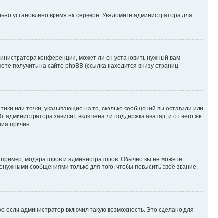
ильно установлено время на сервере. Уведомите администратора для
министратора конференции, может ли он установить нужный вам
жете получить на сайте phpBB (ссылка находится внизу страниц
атики или точки, указывающие на то, сколько сообщений вы оставили или
т администратора зависит, включена ли поддержка аватар, и от него же
ния причин.
пример, модераторов и администраторов. Обычно вы не можете
енужными сообщениями только для того, чтобы повысить своё звание.
ко если администратор включил такую возможность. Это сделано для