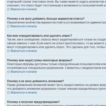
отдельной строке текстового поля. Вы также можете задать количество
означает, что опрос будет постоянным) и возможность пользователей и
Вернуться к началу
Почему я не могу добавить больше вариантов ответа?
Ограничение количества вариантов ответа устанавливается администр
Вернуться к началу
Как мне отредактировать или удалить опрос?
Так же, как и сообщения, опросы могут редактироваться только их соз
связан именно с ним. Если никто не успел проголосовать, то вы можете
могут отредактировать или удалить опрос. Это сделано для того, чтобы
Вернуться к началу
Почему мне недоступны некоторые форумы?
Некоторые форумы доступны только определённым пользователям или г
потребоваться специальное разрешение. Свяжитесь с модератором ил
Вернуться к началу
Почему я не могу добавлять вложения?
Право добавления вложений может быть предоставлено на уровне фору
что добавлять вложения разрешено только членам определённых групп.
Вернуться к началу
Почему я получил предупреждение?
На каждой конференции администраторы устанавливают свой собственн