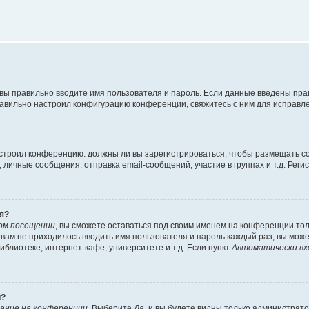
 вы правильно вводите имя пользователя и пароль. Если данные введены пра
равильно настроил конфигурацию конференции, свяжитесь с ним для исправле
 настроил конференцию: должны ли вы зарегистрироваться, чтобы размещать 
ичные сообщения, отправка email-сообщений, участие в группах и т.д. Регис
я?
ом посещении
, вы сможете оставаться под своим именем на конференции тол
ы вам не приходилось вводить имя пользователя и пароль каждый раз, вы мож
блиотеке, интернет-кафе, университете и т.д. Если пункт
Автоматически вх
й?
ание на конференции
. Выберите
Да
, и вы будете видны только администрат