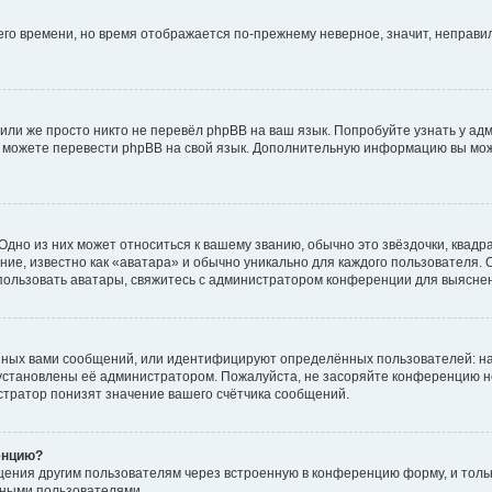
него времени, но время отображается по-прежнему неверное, значит, неправ
или же просто никто не перевёл phpBB на ваш язык. Попробуйте узнать у ад
ами можете перевести phpBB на свой язык. Дополнительную информацию вы мо
дно из них может относиться к вашему званию, обычно это звёздочки, квадр
ие, известно как «аватара» и обычно уникально для каждого пользователя. О
использовать аватары, свяжитесь с администратором конференции для выясне
нных вами сообщений, или идентифицируют определённых пользователей: на
установлены её администратором. Пожалуйста, не засоряйте конференцию н
тратор понизят значение вашего счётчика сообщений.
енцию?
щения другим пользователям через встроенную в конференцию форму, и толь
мными пользователями.