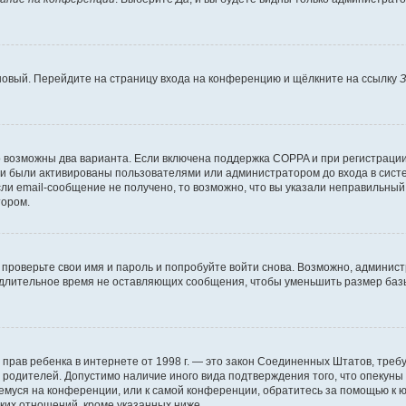
 новый. Перейдите на страницу входа на конференцию и щёлкните на ссылку
З
о возможны два варианта. Если включена поддержка COPPA и при регистрации 
и были активированы пользователями или администратором до входа в систе
и email-сообщение не получено, то возможно, что вы указали неправильный 
тором.
проверьте свои имя и пароль и попробуйте войти снова. Возможно, админист
длительное время не оставляющих сообщения, чтобы уменьшить размер базы
тных прав ребенка в интернете от 1998 г. — это закон Соединенных Штатов, т
е родителей. Допустимо наличие иного вида подтверждения того, что опек
ющемуся на конференции, или к самой конференции, обратитесь за помощью к 
ких отношений, кроме указанных ниже.