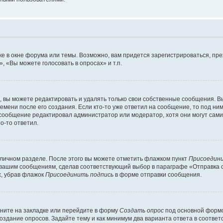
е в окне форума или темы. Возможно, вам придется зарегистрироваться, пр
 «Вы можете голосовать в опросах» и т.п.
вы можете редактировать и удалять только свои собственные сообщения. В
емени после его создания. Если кто-то уже ответил на сообщение, то под ни
и сообщение редактировал администратор или модератор, хотя они могут сами
о-то ответил.
 личном разделе. После этого вы можете отметить флажком пункт
Присоедини
 вашим сообщениям, сделав соответствующий выбор в параграфе «Отправка 
х, убрав флажок
Присоединить подпись
в форме отправки сообщения.
ните на закладке или перейдите в форму
Создать опрос
под основной формо
создание опросов. Задайте тему и как минимум два варианта ответа в соотве