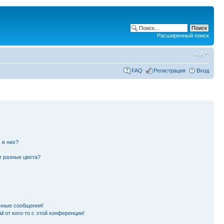
Расширенный поиск
FAQ
Регистрация
Вход
 в них?
т разные цвета?
чные сообщения!
l от кого-то с этой конференции!