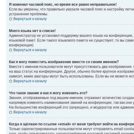
Я изменил часовой пояс, но время все равно неправильное!
Если вы уверены, что правильно указали часовой пояс и настройку лет
устранения проблемы.
Вернуться к началу
Моего языка нет в списке!
Администратор не установил поддержку вашего языка на конференции, 
языковой пакет. Если такого языкового пакета не существует, то вы с
конференции)
Вернуться к началу
Как я могу поместить изображение вместе со своим именем?
Вместе с именем пользователя могут присутствовать два изображения. О
на ваш статус на конференции. Другое, обычно более крупное изображен
зависит, какие аватары могут быть использованы. Если вы не можете 
Вернуться к началу
Что такое звание и как я могу изменить его?
Звания, отображаемые под вашим именем, отражают количество созда
напрямую изменять наименования званий на конференции, так как они 
На большинстве конференций это запрещено, и модератор или админис
Вернуться к началу
Когда я щёлкаю по ссылке «email» от меня требуют войти на конфер
Только зарегистрированные пользователи могут отправлять email-сооб
того, чтобы предотвратить злоупотребления почтовой системой анони