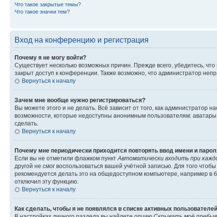
Что такое закрытые темы?
Что такое значки тем?
Вход на конференцию и регистрация
Почему я не могу войти?
Существует несколько возможных причин. Прежде всего, убедитесь, что
закрыт доступ к конференции. Также возможно, что администратор неп
Вернуться к началу
Зачем мне вообще нужно регистрироваться?
Вы можете этого и не делать. Всё зависит от того, как администратор
возможности, которые недоступны анонимным пользователям: аватары, л
сделать.
Вернуться к началу
Почему мне периодически приходится повторять ввод имени и парол
Если вы не отметили флажком пункт
Автоматически входить при кажд
другой не смог воспользоваться вашей учётной записью. Для того чтоб
рекомендуется делать это на общедоступном компьютере, например в би
отключил эту функцию.
Вернуться к началу
Как сделать, чтобы я не появлялся в списке активных пользователе
В настройках личного раздела вы найдете опцию
Скрывать моё пребыв