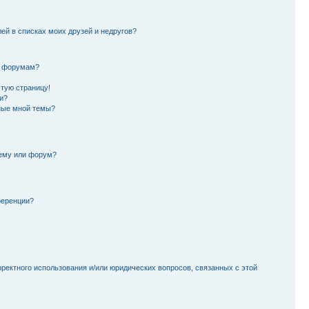
лей в списках моих друзей и недругов?
и форумам?
стую страницу!
и?
ные мной темы?
тему или форум?
ференции?
рректного использования и/или юридических вопросов, связанных с этой