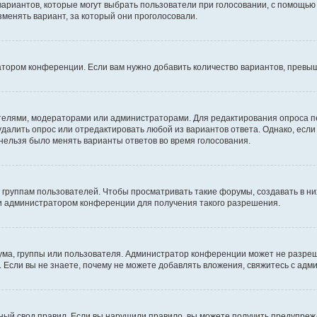
 вариантов, которые могут выбрать пользователи при голосовании, с помощью
зменять вариант, за который они проголосовали.
атором конференции. Если вам нужно добавить количество вариантов, превы
дателями, модераторами или администраторами. Для редактирования опроса п
 удалить опрос или отредактировать любой из вариантов ответа. Однако, есл
 нельзя было менять варианты ответов во время голосования.
руппам пользователей. Чтобы просматривать такие форумы, создавать в них
и администратором конференции для получения такого разрешения.
ма, группы или пользователя. Администратор конференции может не разре
 Если вы не знаете, почему не можете добавлять вложения, свяжитесь с ад
ый свод правил. Если вы нарушили правило, вы можете получить предупреж