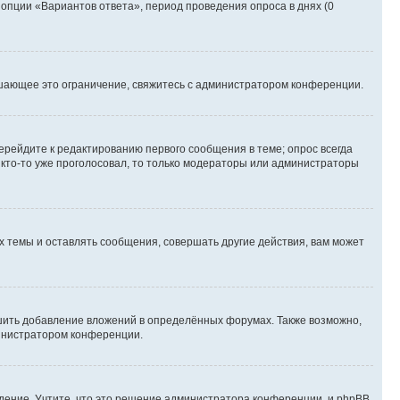
 опции «Вариантов ответа», период проведения опроса в днях (0
шающее это ограничение, свяжитесь с администратором конференции.
ерейдите к редактированию первого сообщения в теме; опрос всегда
и кто-то уже проголосовал, то только модераторы или администраторы
 темы и оставлять сообщения, совершать другие действия, вам может
шить добавление вложений в определённых форумах. Также возможно,
министратором конференции.
дение. Учтите, что это решение администратора конференции, и phpBB