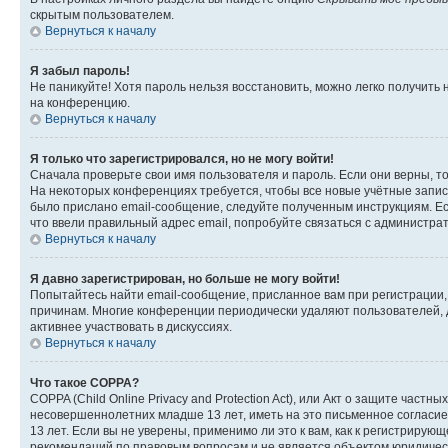
скрытым пользователем.
Вернуться к началу
Я забыл пароль!
Не паникуйте! Хотя пароль нельзя восстановить, можно легко получить
на конференцию.
Вернуться к началу
Я только что зарегистрировался, но не могу войти!
Сначала проверьте свои имя пользователя и пароль. Если они верны, т
На некоторых конференциях требуется, чтобы все новые учётные запис
было прислано email-сообщение, следуйте полученным инструкциям. Есл
что ввели правильный адрес email, попробуйте связаться с администра
Вернуться к началу
Я давно зарегистрирован, но больше не могу войти!
Попытайтесь найти email-сообщение, присланное вам при регистрации, 
причинам. Многие конференции периодически удаляют пользователей, 
активнее участвовать в дискуссиях.
Вернуться к началу
Что такое COPPA?
COPPA (Child Online Privacy and Protection Act), или Акт о защите час
несовершеннолетних младше 13 лет, иметь на это письменное согласи
13 лет. Если вы не уверены, применимо ли это к вам, как к регистриру
рекомендаций по правовым вопросам и не является объектом юридичес