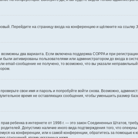
 новый. Перейдите на страницу входа на конференцию и щёлкните на ссылку
З
о возможны два варианта. Если включена поддержка COPPA и при регистрации 
и были активированы пользователями или администратором до входа в систе
и email-сообщение не получено, то возможно, что вы указали неправильный 
тором.
проверьте свои имя и пароль и попробуйте войти снова. Возможно, админист
длительное время не оставляющих сообщения, чтобы уменьшить размер базы
тных прав ребенка в интернете от 1998 г. — это закон Соединенных Штатов, т
е родителей. Допустимо наличие иного вида подтверждения того, что опек
ющемуся на конференции, или к самой конференции, обратитесь за помощью к 
ких отношений, кроме указанных ниже.