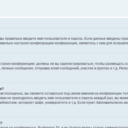
 вы правильно вводите имя пользователя и пароль. Если данные введены пра
равильно настроил конфигурацию конференции, свяжитесь с ним для исправле
 настроил конференцию: должны ли вы зарегистрироваться, чтобы размещать 
ичные сообщения, отправка email-сообщений, участие в группах и т.д. Регис
я?
ом посещении
, вы сможете оставаться под своим именем на конференции тол
ы вам не приходилось вводить имя пользователя и пароль каждый раз, вы мож
блиотеке, интернет-кафе, университете и т.д. Если пункт
Автоматически вх
й?
ание на конференции
. Выберите
Да
, и вы будете видны только администрат