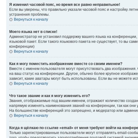
Я изменил часовой пояс, но время все равно неправильное!
Если вы уверены, что правильно указали часовой пояс и настройку лет
устранения проблемы.
Вернуться к началу
Моего языка нет в списке!
Администратор не установил поддержку вашего языка на конференции, 
языковой пакет. Если такого языкового пакета не существует, то вы с
конференции)
Вернуться к началу
Как я могу поместить изображение вместе со своим именем?
Вместе с именем пользователя могут присутствовать два изображения. О
на ваш статус на конференции. Другое, обычно более крупное изображен
зависит, какие аватары могут быть использованы. Если вы не можете 
Вернуться к началу
Что такое звание и как я могу изменить его?
Звания, отображаемые под вашим именем, отражают количество созда
напрямую изменять наименования званий на конференции, так как они 
На большинстве конференций это запрещено, и модератор или админис
Вернуться к началу
Когда я щёлкаю по ссылке «email» от меня требуют войти на конфер
Только зарегистрированные пользователи могут отправлять email-сооб
того, чтобы предотвратить злоупотребления почтовой системой анони