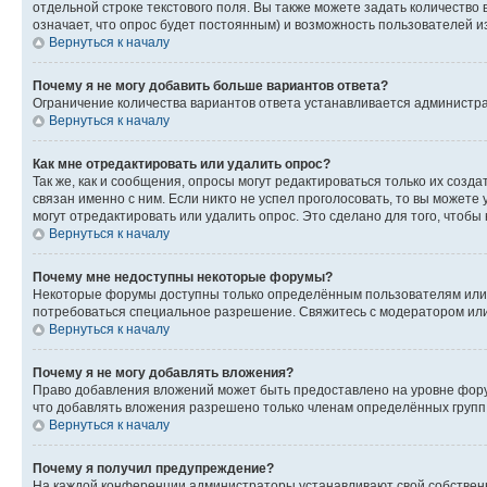
отдельной строке текстового поля. Вы также можете задать количество
означает, что опрос будет постоянным) и возможность пользователей и
Вернуться к началу
Почему я не могу добавить больше вариантов ответа?
Ограничение количества вариантов ответа устанавливается администр
Вернуться к началу
Как мне отредактировать или удалить опрос?
Так же, как и сообщения, опросы могут редактироваться только их соз
связан именно с ним. Если никто не успел проголосовать, то вы можете
могут отредактировать или удалить опрос. Это сделано для того, чтобы
Вернуться к началу
Почему мне недоступны некоторые форумы?
Некоторые форумы доступны только определённым пользователям или г
потребоваться специальное разрешение. Свяжитесь с модератором ил
Вернуться к началу
Почему я не могу добавлять вложения?
Право добавления вложений может быть предоставлено на уровне фору
что добавлять вложения разрешено только членам определённых групп.
Вернуться к началу
Почему я получил предупреждение?
На каждой конференции администраторы устанавливают свой собственн