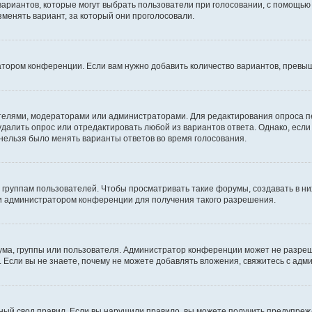
 вариантов, которые могут выбрать пользователи при голосовании, с помощью
зменять вариант, за который они проголосовали.
атором конференции. Если вам нужно добавить количество вариантов, превы
дателями, модераторами или администраторами. Для редактирования опроса п
 удалить опрос или отредактировать любой из вариантов ответа. Однако, есл
 нельзя было менять варианты ответов во время голосования.
руппам пользователей. Чтобы просматривать такие форумы, создавать в них
и администратором конференции для получения такого разрешения.
ма, группы или пользователя. Администратор конференции может не разре
 Если вы не знаете, почему не можете добавлять вложения, свяжитесь с ад
ый свод правил. Если вы нарушили правило, вы можете получить предупреж