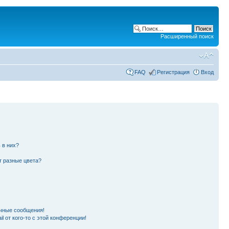
Расширенный поиск
FAQ
Регистрация
Вход
 в них?
т разные цвета?
чные сообщения!
l от кого-то с этой конференции!