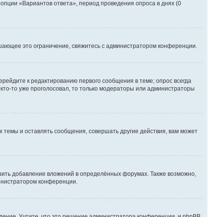
 опции «Вариантов ответа», период проведения опроса в днях (0
шающее это ограничение, свяжитесь с администратором конференции.
ерейдите к редактированию первого сообщения в теме; опрос всегда
и кто-то уже проголосовал, то только модераторы или администраторы
 темы и оставлять сообщения, совершать другие действия, вам может
шить добавление вложений в определённых форумах. Также возможно,
министратором конференции.
дение. Учтите, что это решение администратора конференции, и phpBB