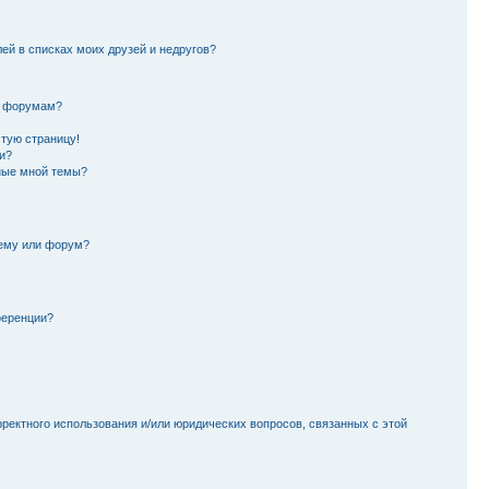
лей в списках моих друзей и недругов?
и форумам?
стую страницу!
и?
ные мной темы?
тему или форум?
ференции?
рректного использования и/или юридических вопросов, связанных с этой