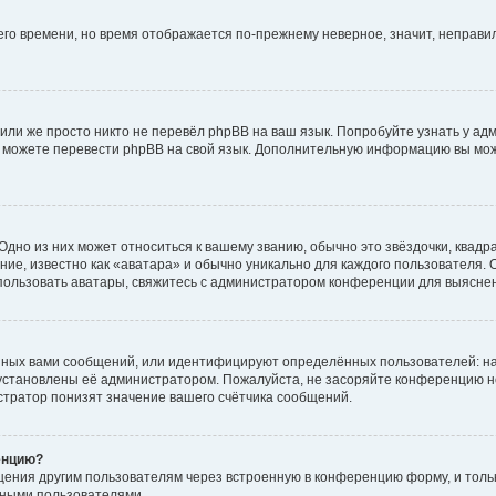
него времени, но время отображается по-прежнему неверное, значит, неправ
или же просто никто не перевёл phpBB на ваш язык. Попробуйте узнать у ад
ами можете перевести phpBB на свой язык. Дополнительную информацию вы мо
дно из них может относиться к вашему званию, обычно это звёздочки, квадр
ие, известно как «аватара» и обычно уникально для каждого пользователя. О
использовать аватары, свяжитесь с администратором конференции для выясне
нных вами сообщений, или идентифицируют определённых пользователей: на
установлены её администратором. Пожалуйста, не засоряйте конференцию н
тратор понизят значение вашего счётчика сообщений.
енцию?
щения другим пользователям через встроенную в конференцию форму, и толь
мными пользователями.