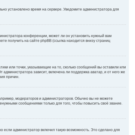
ильно установлено время на сервере. Уведомите администратора для
министратора конференции, может ли он установить нужный вам
жете получить на сайте phpBB (ссылка находится внизу страниц
атики или точки, указывающие на то, сколько сообщений вы оставили или
т администратора зависит, включена ли поддержка аватар, и от него же
ния причин.
пример, модераторов и администраторов. Обычно вы не можете
енужными сообщениями только для того, чтобы повысить своё звание.
ко если администратор включил такую возможность. Это сделано для