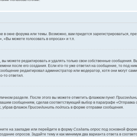
е в окне форума или темы. Возможно, вам придется зарегистрироваться, пр
 «Вы можете голосовать в опросах» и т.п.
вы можете редактировать и удалять только свои собственные сообщения. В
емени после его создания. Если кто-то уже ответил на сообщение, то под ни
и сообщение редактировал администратор или модератор, хотя они могут сами
о-то ответил.
 личном разделе. После этого вы можете отметить флажком пункт
Присоедини
 вашим сообщениям, сделав соответствующий выбор в параграфе «Отправка 
х, убрав флажок
Присоединить подпись
в форме отправки сообщения.
ните на закладке или перейдите в форму
Создать опрос
под основной формо
создание опросов. Задайте тему и как минимум два варианта ответа в соотве