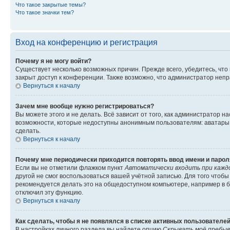
Что такое закрытые темы?
Что такое значки тем?
Вход на конференцию и регистрация
Почему я не могу войти?
Существует несколько возможных причин. Прежде всего, убедитесь, что
закрыт доступ к конференции. Также возможно, что администратор неп
Вернуться к началу
Зачем мне вообще нужно регистрироваться?
Вы можете этого и не делать. Всё зависит от того, как администратор
возможности, которые недоступны анонимным пользователям: аватары, л
сделать.
Вернуться к началу
Почему мне периодически приходится повторять ввод имени и парол
Если вы не отметили флажком пункт
Автоматически входить при кажд
другой не смог воспользоваться вашей учётной записью. Для того чтоб
рекомендуется делать это на общедоступном компьютере, например в би
отключил эту функцию.
Вернуться к началу
Как сделать, чтобы я не появлялся в списке активных пользователе
В настройках личного раздела вы найдете опцию
Скрывать моё пребыв