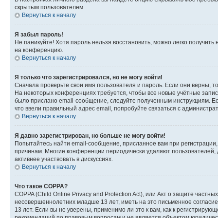
скрытым пользователем.
Вернуться к началу
Я забыл пароль!
Не паникуйте! Хотя пароль нельзя восстановить, можно легко получить
на конференцию.
Вернуться к началу
Я только что зарегистрировался, но не могу войти!
Сначала проверьте свои имя пользователя и пароль. Если они верны, т
На некоторых конференциях требуется, чтобы все новые учётные запис
было прислано email-сообщение, следуйте полученным инструкциям. Есл
что ввели правильный адрес email, попробуйте связаться с администра
Вернуться к началу
Я давно зарегистрирован, но больше не могу войти!
Попытайтесь найти email-сообщение, присланное вам при регистрации, 
причинам. Многие конференции периодически удаляют пользователей, 
активнее участвовать в дискуссиях.
Вернуться к началу
Что такое COPPA?
COPPA (Child Online Privacy and Protection Act), или Акт о защите час
несовершеннолетних младше 13 лет, иметь на это письменное согласи
13 лет. Если вы не уверены, применимо ли это к вам, как к регистриру
рекомендаций по правовым вопросам и не является объектом юридичес