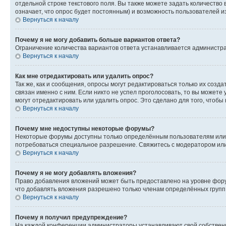
отдельной строке текстового поля. Вы также можете задать количество
означает, что опрос будет постоянным) и возможность пользователей и
Вернуться к началу
Почему я не могу добавить больше вариантов ответа?
Ограничение количества вариантов ответа устанавливается администр
Вернуться к началу
Как мне отредактировать или удалить опрос?
Так же, как и сообщения, опросы могут редактироваться только их соз
связан именно с ним. Если никто не успел проголосовать, то вы можете
могут отредактировать или удалить опрос. Это сделано для того, чтобы
Вернуться к началу
Почему мне недоступны некоторые форумы?
Некоторые форумы доступны только определённым пользователям или г
потребоваться специальное разрешение. Свяжитесь с модератором ил
Вернуться к началу
Почему я не могу добавлять вложения?
Право добавления вложений может быть предоставлено на уровне фору
что добавлять вложения разрешено только членам определённых групп.
Вернуться к началу
Почему я получил предупреждение?
На каждой конференции администраторы устанавливают свой собственн