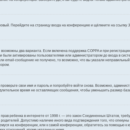
 новый. Перейдите на страницу входа на конференцию и щёлкните на ссылку
З
о возможны два варианта. Если включена поддержка COPPA и при регистрации 
и были активированы пользователями или администратором до входа в систе
и email-сообщение не получено, то возможно, что вы указали неправильный 
тором.
проверьте свои имя и пароль и попробуйте войти снова. Возможно, админист
длительное время не оставляющих сообщения, чтобы уменьшить размер базы
тных прав ребенка в интернете от 1998 г. — это закон Соединенных Штатов, т
е родителей. Допустимо наличие иного вида подтверждения того, что опек
ющемуся на конференции, или к самой конференции, обратитесь за помощью к 
ких отношений, кроме указанных ниже.