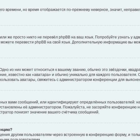
него времени, но время отображается по-прежнему неверное, значит, неправ
или же просто никто не перевёл phpBB на ваш язык. Попробуйте узнать у ад
ами можете перевести phpBB на свой язык. Дополнительную информацию вы мо
дно из них может относиться к вашему званию, обычно это звёздочки, квадр
ие, известно как «аватара» и обычно уникально для каждого пользователя. О
использовать аватары, свяжитесь с администратором конференции для выясне
нных вами сообщений, или идентифицируют определённых пользователей: на
установлены её администратором. Пожалуйста, не засоряйте конференцию н
тратор понизят значение вашего счётчика сообщений.
енцию?
щения другим пользователям через встроенную в конференцию форму, и толь
мными пользователями.