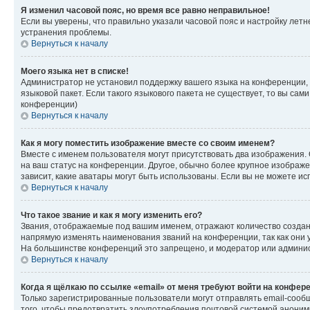
Я изменил часовой пояс, но время все равно неправильное!
Если вы уверены, что правильно указали часовой пояс и настройку лет
устранения проблемы.
Вернуться к началу
Моего языка нет в списке!
Администратор не установил поддержку вашего языка на конференции, 
языковой пакет. Если такого языкового пакета не существует, то вы с
конференции)
Вернуться к началу
Как я могу поместить изображение вместе со своим именем?
Вместе с именем пользователя могут присутствовать два изображения. О
на ваш статус на конференции. Другое, обычно более крупное изображен
зависит, какие аватары могут быть использованы. Если вы не можете 
Вернуться к началу
Что такое звание и как я могу изменить его?
Звания, отображаемые под вашим именем, отражают количество созда
напрямую изменять наименования званий на конференции, так как они 
На большинстве конференций это запрещено, и модератор или админис
Вернуться к началу
Когда я щёлкаю по ссылке «email» от меня требуют войти на конфер
Только зарегистрированные пользователи могут отправлять email-сооб
того, чтобы предотвратить злоупотребления почтовой системой анони