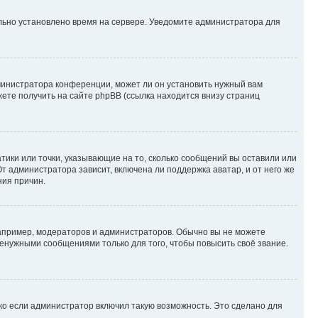
ильно установлено время на сервере. Уведомите администратора для
министратора конференции, может ли он установить нужный вам
жете получить на сайте phpBB (ссылка находится внизу страниц
атики или точки, указывающие на то, сколько сообщений вы оставили или
т администратора зависит, включена ли поддержка аватар, и от него же
ния причин.
пример, модераторов и администраторов. Обычно вы не можете
енужными сообщениями только для того, чтобы повысить своё звание.
ко если администратор включил такую возможность. Это сделано для