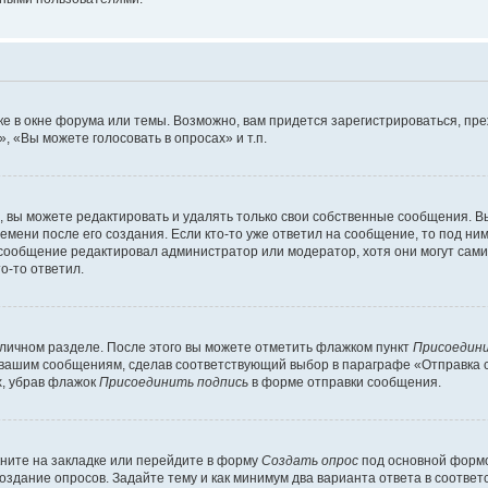
е в окне форума или темы. Возможно, вам придется зарегистрироваться, пр
 «Вы можете голосовать в опросах» и т.п.
вы можете редактировать и удалять только свои собственные сообщения. В
емени после его создания. Если кто-то уже ответил на сообщение, то под ни
и сообщение редактировал администратор или модератор, хотя они могут сами
о-то ответил.
 личном разделе. После этого вы можете отметить флажком пункт
Присоедини
 вашим сообщениям, сделав соответствующий выбор в параграфе «Отправка 
х, убрав флажок
Присоединить подпись
в форме отправки сообщения.
ните на закладке или перейдите в форму
Создать опрос
под основной формо
создание опросов. Задайте тему и как минимум два варианта ответа в соотве