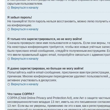
скрытым пользователем.
Вернуться к началу
Я забыл пароль!
Не паникуйте! Хотя пароль нельзя восстановить, можно легко получить
на конференцию.
Вернуться к началу
Я только что зарегистрировался, но не могу войти!
Сначала проверьте свои имя пользователя и пароль. Если они верны, т
На некоторых конференциях требуется, чтобы все новые учётные запис
было прислано email-сообщение, следуйте полученным инструкциям. Есл
что ввели правильный адрес email, попробуйте связаться с администра
Вернуться к началу
Я давно зарегистрирован, но больше не могу войти!
Попытайтесь найти email-сообщение, присланное вам при регистрации, 
причинам. Многие конференции периодически удаляют пользователей, 
активнее участвовать в дискуссиях.
Вернуться к началу
Что такое COPPA?
COPPA (Child Online Privacy and Protection Act), или Акт о защите час
несовершеннолетних младше 13 лет, иметь на это письменное согласи
13 лет. Если вы не уверены, применимо ли это к вам, как к регистриру
рекомендаций по правовым вопросам и не является объектом юридичес