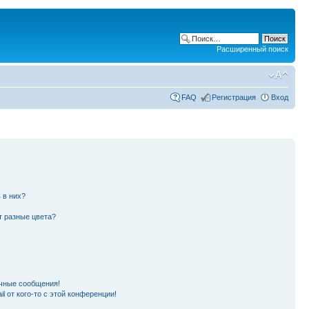
Расширенный поиск
FAQ
Регистрация
Вход
 в них?
т разные цвета?
чные сообщения!
l от кого-то с этой конференции!