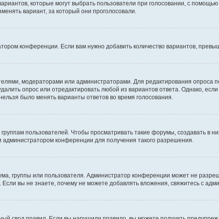
 вариантов, которые могут выбрать пользователи при голосовании, с помощью
зменять вариант, за который они проголосовали.
атором конференции. Если вам нужно добавить количество вариантов, превы
дателями, модераторами или администраторами. Для редактирования опроса п
 удалить опрос или отредактировать любой из вариантов ответа. Однако, есл
 нельзя было менять варианты ответов во время голосования.
руппам пользователей. Чтобы просматривать такие форумы, создавать в них
и администратором конференции для получения такого разрешения.
ма, группы или пользователя. Администратор конференции может не разре
 Если вы не знаете, почему не можете добавлять вложения, свяжитесь с ад
ый свод правил. Если вы нарушили правило, вы можете получить предупреж