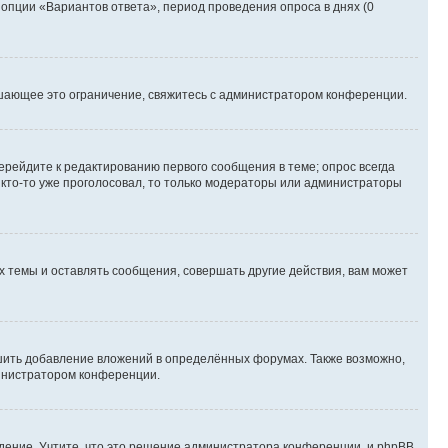
 опции «Вариантов ответа», период проведения опроса в днях (0
шающее это ограничение, свяжитесь с администратором конференции.
ерейдите к редактированию первого сообщения в теме; опрос всегда
и кто-то уже проголосовал, то только модераторы или администраторы
 темы и оставлять сообщения, совершать другие действия, вам может
шить добавление вложений в определённых форумах. Также возможно,
министратором конференции.
дение. Учтите, что это решение администратора конференции, и phpBB