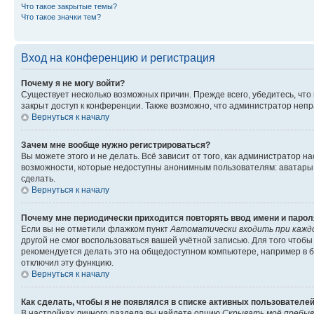
Что такое закрытые темы?
Что такое значки тем?
Вход на конференцию и регистрация
Почему я не могу войти?
Существует несколько возможных причин. Прежде всего, убедитесь, что
закрыт доступ к конференции. Также возможно, что администратор неп
Вернуться к началу
Зачем мне вообще нужно регистрироваться?
Вы можете этого и не делать. Всё зависит от того, как администратор
возможности, которые недоступны анонимным пользователям: аватары, л
сделать.
Вернуться к началу
Почему мне периодически приходится повторять ввод имени и парол
Если вы не отметили флажком пункт
Автоматически входить при кажд
другой не смог воспользоваться вашей учётной записью. Для того чтоб
рекомендуется делать это на общедоступном компьютере, например в би
отключил эту функцию.
Вернуться к началу
Как сделать, чтобы я не появлялся в списке активных пользователе
В настройках личного раздела вы найдете опцию
Скрывать моё пребыв