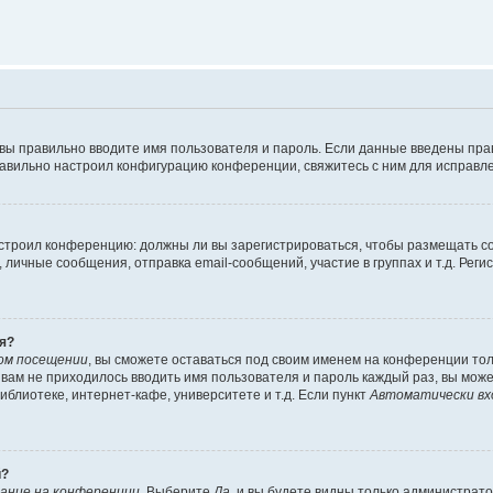
 вы правильно вводите имя пользователя и пароль. Если данные введены пра
равильно настроил конфигурацию конференции, свяжитесь с ним для исправле
 настроил конференцию: должны ли вы зарегистрироваться, чтобы размещать 
ичные сообщения, отправка email-сообщений, участие в группах и т.д. Регис
я?
ом посещении
, вы сможете оставаться под своим именем на конференции тол
ы вам не приходилось вводить имя пользователя и пароль каждый раз, вы мож
блиотеке, интернет-кафе, университете и т.д. Если пункт
Автоматически вх
й?
ание на конференции
. Выберите
Да
, и вы будете видны только администрат