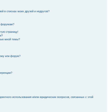
лей в списках моих друзей и недругов?
и форумам?
стую страницу!
и?
ные мной темы?
тему или форум?
ференции?
рректного использования и/или юридических вопросов, связанных с этой