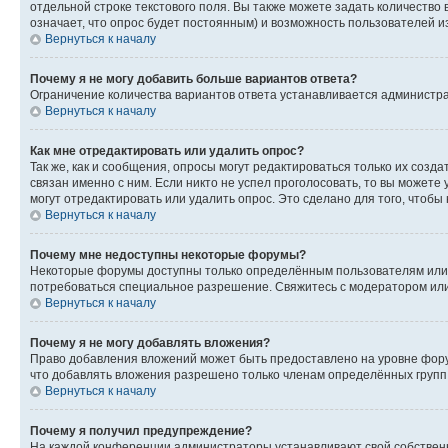
отдельной строке текстового поля. Вы также можете задать количество
означает, что опрос будет постоянным) и возможность пользователей и
Вернуться к началу
Почему я не могу добавить больше вариантов ответа?
Ограничение количества вариантов ответа устанавливается администр
Вернуться к началу
Как мне отредактировать или удалить опрос?
Так же, как и сообщения, опросы могут редактироваться только их соз
связан именно с ним. Если никто не успел проголосовать, то вы можете
могут отредактировать или удалить опрос. Это сделано для того, чтобы
Вернуться к началу
Почему мне недоступны некоторые форумы?
Некоторые форумы доступны только определённым пользователям или г
потребоваться специальное разрешение. Свяжитесь с модератором ил
Вернуться к началу
Почему я не могу добавлять вложения?
Право добавления вложений может быть предоставлено на уровне фору
что добавлять вложения разрешено только членам определённых групп.
Вернуться к началу
Почему я получил предупреждение?
На каждой конференции администраторы устанавливают свой собственн