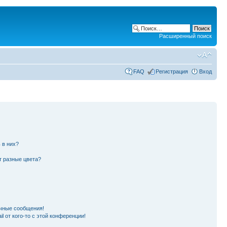
Расширенный поиск
FAQ
Регистрация
Вход
 в них?
т разные цвета?
чные сообщения!
l от кого-то с этой конференции!