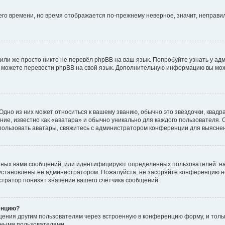
него времени, но время отображается по-прежнему неверное, значит, неправ
или же просто никто не перевёл phpBB на ваш язык. Попробуйте узнать у ад
ами можете перевести phpBB на свой язык. Дополнительную информацию вы мо
дно из них может относиться к вашему званию, обычно это звёздочки, квадр
ие, известно как «аватара» и обычно уникально для каждого пользователя. О
использовать аватары, свяжитесь с администратором конференции для выясне
нных вами сообщений, или идентифицируют определённых пользователей: на
установлены её администратором. Пожалуйста, не засоряйте конференцию н
тратор понизят значение вашего счётчика сообщений.
енцию?
щения другим пользователям через встроенную в конференцию форму, и толь
мными пользователями.