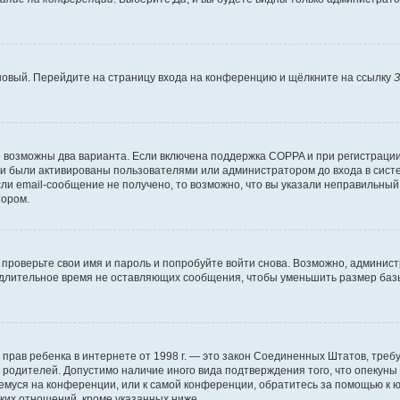
 новый. Перейдите на страницу входа на конференцию и щёлкните на ссылку
З
о возможны два варианта. Если включена поддержка COPPA и при регистрации 
и были активированы пользователями или администратором до входа в систе
и email-сообщение не получено, то возможно, что вы указали неправильный 
тором.
проверьте свои имя и пароль и попробуйте войти снова. Возможно, админист
длительное время не оставляющих сообщения, чтобы уменьшить размер базы
тных прав ребенка в интернете от 1998 г. — это закон Соединенных Штатов, т
е родителей. Допустимо наличие иного вида подтверждения того, что опек
ющемуся на конференции, или к самой конференции, обратитесь за помощью к 
ких отношений, кроме указанных ниже.