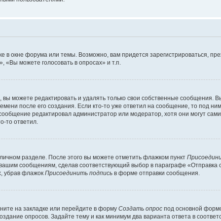
е в окне форума или темы. Возможно, вам придется зарегистрироваться, пр
 «Вы можете голосовать в опросах» и т.п.
вы можете редактировать и удалять только свои собственные сообщения. В
емени после его создания. Если кто-то уже ответил на сообщение, то под ни
и сообщение редактировал администратор или модератор, хотя они могут сами
о-то ответил.
 личном разделе. После этого вы можете отметить флажком пункт
Присоедини
 вашим сообщениям, сделав соответствующий выбор в параграфе «Отправка 
х, убрав флажок
Присоединить подпись
в форме отправки сообщения.
ните на закладке или перейдите в форму
Создать опрос
под основной формо
создание опросов. Задайте тему и как минимум два варианта ответа в соотве