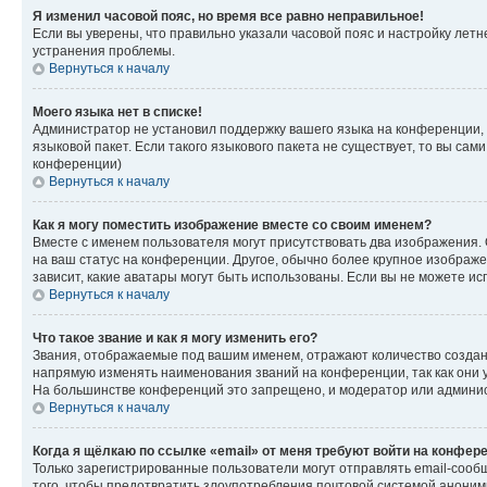
Я изменил часовой пояс, но время все равно неправильное!
Если вы уверены, что правильно указали часовой пояс и настройку лет
устранения проблемы.
Вернуться к началу
Моего языка нет в списке!
Администратор не установил поддержку вашего языка на конференции, 
языковой пакет. Если такого языкового пакета не существует, то вы с
конференции)
Вернуться к началу
Как я могу поместить изображение вместе со своим именем?
Вместе с именем пользователя могут присутствовать два изображения. О
на ваш статус на конференции. Другое, обычно более крупное изображен
зависит, какие аватары могут быть использованы. Если вы не можете 
Вернуться к началу
Что такое звание и как я могу изменить его?
Звания, отображаемые под вашим именем, отражают количество созда
напрямую изменять наименования званий на конференции, так как они 
На большинстве конференций это запрещено, и модератор или админис
Вернуться к началу
Когда я щёлкаю по ссылке «email» от меня требуют войти на конфер
Только зарегистрированные пользователи могут отправлять email-сооб
того, чтобы предотвратить злоупотребления почтовой системой анони