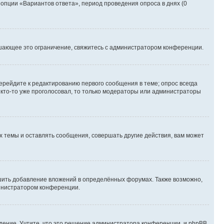
 опции «Вариантов ответа», период проведения опроса в днях (0
шающее это ограничение, свяжитесь с администратором конференции.
ерейдите к редактированию первого сообщения в теме; опрос всегда
и кто-то уже проголосовал, то только модераторы или администраторы
 темы и оставлять сообщения, совершать другие действия, вам может
шить добавление вложений в определённых форумах. Также возможно,
министратором конференции.
дение. Учтите, что это решение администратора конференции, и phpBB