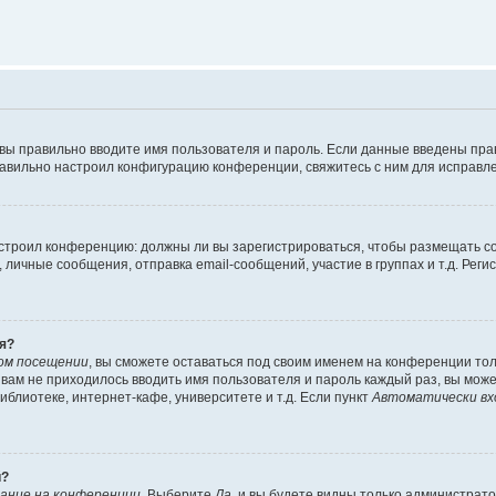
 вы правильно вводите имя пользователя и пароль. Если данные введены пра
равильно настроил конфигурацию конференции, свяжитесь с ним для исправле
 настроил конференцию: должны ли вы зарегистрироваться, чтобы размещать 
ичные сообщения, отправка email-сообщений, участие в группах и т.д. Регис
я?
ом посещении
, вы сможете оставаться под своим именем на конференции тол
ы вам не приходилось вводить имя пользователя и пароль каждый раз, вы мож
блиотеке, интернет-кафе, университете и т.д. Если пункт
Автоматически вх
й?
ание на конференции
. Выберите
Да
, и вы будете видны только администрат