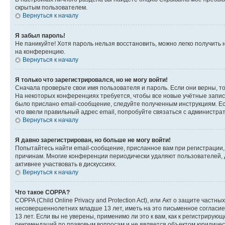
скрытым пользователем.
Вернуться к началу
Я забыл пароль!
Не паникуйте! Хотя пароль нельзя восстановить, можно легко получить
на конференцию.
Вернуться к началу
Я только что зарегистрировался, но не могу войти!
Сначала проверьте свои имя пользователя и пароль. Если они верны, т
На некоторых конференциях требуется, чтобы все новые учётные запис
было прислано email-сообщение, следуйте полученным инструкциям. Есл
что ввели правильный адрес email, попробуйте связаться с администра
Вернуться к началу
Я давно зарегистрирован, но больше не могу войти!
Попытайтесь найти email-сообщение, присланное вам при регистрации, 
причинам. Многие конференции периодически удаляют пользователей, 
активнее участвовать в дискуссиях.
Вернуться к началу
Что такое COPPA?
COPPA (Child Online Privacy and Protection Act), или Акт о защите час
несовершеннолетних младше 13 лет, иметь на это письменное согласи
13 лет. Если вы не уверены, применимо ли это к вам, как к регистриру
рекомендаций по правовым вопросам и не является объектом юридичес