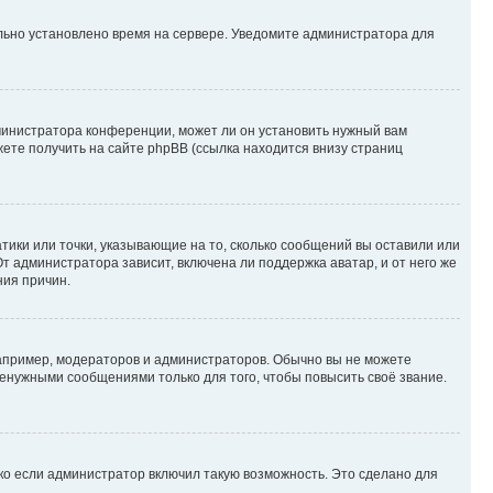
ильно установлено время на сервере. Уведомите администратора для
министратора конференции, может ли он установить нужный вам
жете получить на сайте phpBB (ссылка находится внизу страниц
атики или точки, указывающие на то, сколько сообщений вы оставили или
т администратора зависит, включена ли поддержка аватар, и от него же
ния причин.
пример, модераторов и администраторов. Обычно вы не можете
енужными сообщениями только для того, чтобы повысить своё звание.
ко если администратор включил такую возможность. Это сделано для