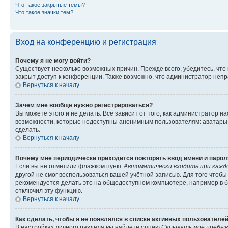
Что такое закрытые темы?
Что такое значки тем?
Вход на конференцию и регистрация
Почему я не могу войти?
Существует несколько возможных причин. Прежде всего, убедитесь, что
закрыт доступ к конференции. Также возможно, что администратор неп
Вернуться к началу
Зачем мне вообще нужно регистрироваться?
Вы можете этого и не делать. Всё зависит от того, как администратор
возможности, которые недоступны анонимным пользователям: аватары, л
сделать.
Вернуться к началу
Почему мне периодически приходится повторять ввод имени и парол
Если вы не отметили флажком пункт
Автоматически входить при кажд
другой не смог воспользоваться вашей учётной записью. Для того чтоб
рекомендуется делать это на общедоступном компьютере, например в би
отключил эту функцию.
Вернуться к началу
Как сделать, чтобы я не появлялся в списке активных пользователе
В настройках личного раздела вы найдете опцию
Скрывать моё пребыв