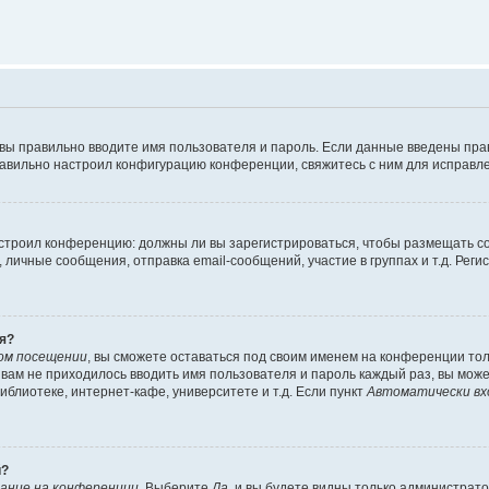
 вы правильно вводите имя пользователя и пароль. Если данные введены пра
равильно настроил конфигурацию конференции, свяжитесь с ним для исправле
 настроил конференцию: должны ли вы зарегистрироваться, чтобы размещать 
ичные сообщения, отправка email-сообщений, участие в группах и т.д. Регис
я?
ом посещении
, вы сможете оставаться под своим именем на конференции тол
ы вам не приходилось вводить имя пользователя и пароль каждый раз, вы мож
блиотеке, интернет-кафе, университете и т.д. Если пункт
Автоматически вх
й?
ание на конференции
. Выберите
Да
, и вы будете видны только администрат