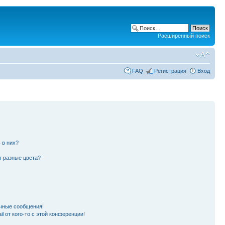
Расширенный поиск
FAQ
Регистрация
Вход
 в них?
т разные цвета?
чные сообщения!
l от кого-то с этой конференции!