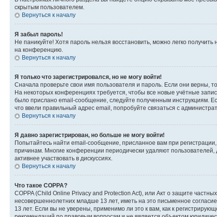
скрытым пользователем.
Вернуться к началу
Я забыл пароль!
Не паникуйте! Хотя пароль нельзя восстановить, можно легко получить
на конференцию.
Вернуться к началу
Я только что зарегистрировался, но не могу войти!
Сначала проверьте свои имя пользователя и пароль. Если они верны, т
На некоторых конференциях требуется, чтобы все новые учётные запис
было прислано email-сообщение, следуйте полученным инструкциям. Есл
что ввели правильный адрес email, попробуйте связаться с администра
Вернуться к началу
Я давно зарегистрирован, но больше не могу войти!
Попытайтесь найти email-сообщение, присланное вам при регистрации, 
причинам. Многие конференции периодически удаляют пользователей, 
активнее участвовать в дискуссиях.
Вернуться к началу
Что такое COPPA?
COPPA (Child Online Privacy and Protection Act), или Акт о защите час
несовершеннолетних младше 13 лет, иметь на это письменное согласи
13 лет. Если вы не уверены, применимо ли это к вам, как к регистриру
рекомендаций по правовым вопросам и не является объектом юридичес