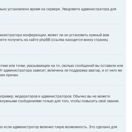
ильно установлено время на сервере. Уведомите администратора для
министратора конференции, может ли он установить нужный вам
жете получить на сайте phpBB (ссылка находится внизу страниц
атики или точки, указывающие на то, сколько сообщений вы оставили или
т администратора зависит, включена ли поддержка аватар, и от него же
ния причин.
пример, модераторов и администраторов. Обычно вы не можете
енужными сообщениями только для того, чтобы повысить своё звание.
ко если администратор включил такую возможность. Это сделано для