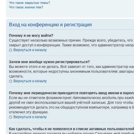
Что такое закрытые темы?
Что такое значки тем?
Вход на конференцию и регистрация
Почему я не могу войти?
Существует несколько возможных причин. Прежде всего, убедитесь, что
закрыт доступ к конференции. Также возможно, что администратор неп
Вернуться к началу
Зачем мне вообще нужно регистрироваться?
Вы можете этого и не делать. Всё зависит от того, как администратор
возможности, которые недоступны анонимным пользователям: аватары, л
сделать.
Вернуться к началу
Почему мне периодически приходится повторять ввод имени и парол
Если вы не отметили флажком пункт
Автоматически входить при кажд
другой не смог воспользоваться вашей учётной записью. Для того чтоб
рекомендуется делать это на общедоступном компьютере, например в би
отключил эту функцию.
Вернуться к началу
Как сделать, чтобы я не появлялся в списке активных пользователе
В настройках личного раздела вы найдете опцию
Скрывать моё пребыв