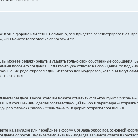
е в окне форума или темы. Возможно, вам придется зарегистрироваться, пр
 «Вы можете голосовать в опросах» и т.п.
вы можете редактировать и удалять только свои собственные сообщения. В
емени после его создания. Если кто-то уже ответил на сообщение, то под ни
и сообщение редактировал администратор или модератор, хотя они могут сами
о-то ответил.
 личном разделе. После этого вы можете отметить флажком пункт
Присоедини
 вашим сообщениям, сделав соответствующий выбор в параграфе «Отправка 
х, убрав флажок
Присоединить подпись
в форме отправки сообщения.
ните на закладке или перейдите в форму
Создать опрос
под основной формо
создание опросов. Задайте тему и как минимум два варианта ответа в соотве