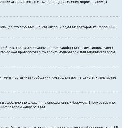
 опции «Вариантов ответа», период проведения опроса в днях (0
шающее это ограничение, свяжитесь с администратором конференции.
ерейдите к редактированию первого сообщения в теме; опрос всегда
и кто-то уже проголосовал, то только модераторы или администраторы
 темы и оставлять сообщения, совершать другие действия, вам может
шить добавление вложений в определённых форумах. Также возможно,
министратором конференции.
дение. Учтите, что это решение администратора конференции, и phpBB