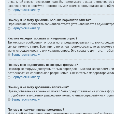
отдельной строке текстового поля. Вы также можете задать количество
означает, что опрос будет постоянным) и возможность пользователей и
Вернуться к началу
Почему я не могу добавить больше вариантов ответа?
Ограничение количества вариантов ответа устанавливается администр
Вернуться к началу
Как мне отредактировать или удалить опрос?
Так же, как и сообщения, опросы могут редактироваться только их соз
связан именно с ним. Если никто не успел проголосовать, то вы можете
могут отредактировать или удалить опрос. Это сделано для того, чтобы
Вернуться к началу
Почему мне недоступны некоторые форумы?
Некоторые форумы доступны только определённым пользователям или г
потребоваться специальное разрешение. Свяжитесь с модератором ил
Вернуться к началу
Почему я не могу добавлять вложения?
Право добавления вложений может быть предоставлено на уровне фору
что добавлять вложения разрешено только членам определённых групп.
Вернуться к началу
Почему я получил предупреждение?
На каждой конференции администраторы устанавливают свой собственн