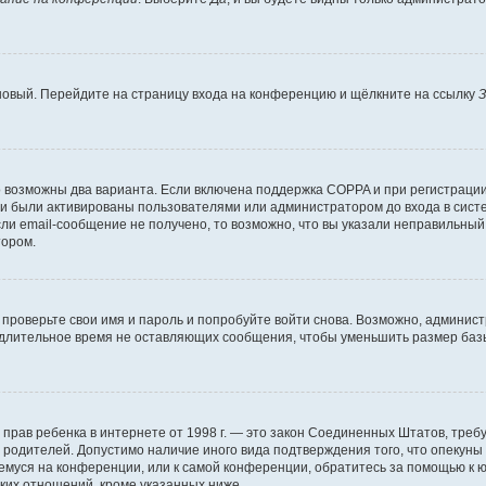
 новый. Перейдите на страницу входа на конференцию и щёлкните на ссылку
З
о возможны два варианта. Если включена поддержка COPPA и при регистрации 
и были активированы пользователями или администратором до входа в систе
и email-сообщение не получено, то возможно, что вы указали неправильный 
тором.
проверьте свои имя и пароль и попробуйте войти снова. Возможно, админист
длительное время не оставляющих сообщения, чтобы уменьшить размер базы
тных прав ребенка в интернете от 1998 г. — это закон Соединенных Штатов, т
е родителей. Допустимо наличие иного вида подтверждения того, что опек
ющемуся на конференции, или к самой конференции, обратитесь за помощью к 
ких отношений, кроме указанных ниже.