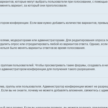
 вариантов, которые могут выбрать пользователи при голосовании, с помощью
зменять вариант, за который они проголосовали.
атором конференции. Если вам нужно добавить количество вариантов, превы
дателями, модераторами или администраторами. Для редактирования опроса п
 удалить опрос или отредактировать любой из вариантов ответа. Однако, есл
 нельзя было менять варианты ответов во время голосования.
руппам пользователей. Чтобы просматривать такие форумы, создавать в них
и администратором конференции для получения такого разрешения.
ма, группы или пользователя. Администратор конференции может не разре
 Если вы не знаете, почему не можете добавлять вложения, свяжитесь с ад
ый свод правил. Если вы нарушили правило, вы можете получить предупреж