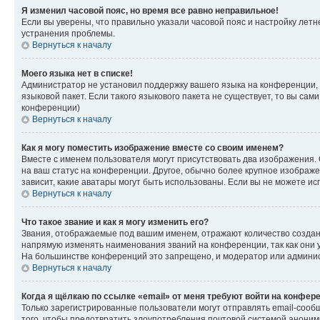
Я изменил часовой пояс, но время все равно неправильное!
Если вы уверены, что правильно указали часовой пояс и настройку лет
устранения проблемы.
Вернуться к началу
Моего языка нет в списке!
Администратор не установил поддержку вашего языка на конференции, 
языковой пакет. Если такого языкового пакета не существует, то вы с
конференции)
Вернуться к началу
Как я могу поместить изображение вместе со своим именем?
Вместе с именем пользователя могут присутствовать два изображения. О
на ваш статус на конференции. Другое, обычно более крупное изображен
зависит, какие аватары могут быть использованы. Если вы не можете 
Вернуться к началу
Что такое звание и как я могу изменить его?
Звания, отображаемые под вашим именем, отражают количество созда
напрямую изменять наименования званий на конференции, так как они 
На большинстве конференций это запрещено, и модератор или админис
Вернуться к началу
Когда я щёлкаю по ссылке «email» от меня требуют войти на конфер
Только зарегистрированные пользователи могут отправлять email-сооб
того, чтобы предотвратить злоупотребления почтовой системой анони