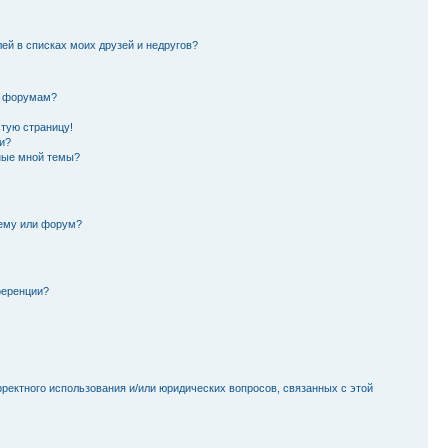
лей в списках моих друзей и недругов?
и форумам?
стую страницу!
и?
ные мной темы?
тему или форум?
ференции?
рректного использования и/или юридических вопросов, связанных с этой