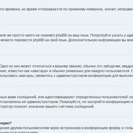
него времени, но время отображается по-прежнему неверное, значит, неправ
или же просто никто не перевёл phpBB на ваш язык. Попробуйте узнать у ад
ами можете перевести phpBB на свой язык. Дополнительную информацию вы мо
дно из них может относиться к вашему званию, обычно это звёздочки, квадр
ие, известно как «аватара» и обычно уникально для каждого пользователя. О
использовать аватары, свяжитесь с администратором конференции для выясне
нных вами сообщений, или идентифицируют определённых пользователей: на
установлены её администратором. Пожалуйста, не засоряйте конференцию н
тратор понизят значение вашего счётчика сообщений.
енцию?
щения другим пользователям через встроенную в конференцию форму, и толь
мными пользователями.