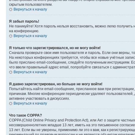
скрытым пользователем.
Вернуться к началу
Я забыл пароль!
Не паникуйте! Хотя пароль нельзя восстановить, можно легко получить
на конференцию.
Вернуться к началу
Я только что зарегистрировался, но не могу войти!
Сначала проверьте свои имя пользователя и пароль. Если они верны, т
На некоторых конференциях требуется, чтобы все новые учётные запис
было прислано email-сообщение, следуйте полученным инструкциям. Есл
что ввели правильный адрес email, попробуйте связаться с администра
Вернуться к началу
Я давно зарегистрирован, но больше не могу войти!
Попытайтесь найти email-сообщение, присланное вам при регистрации, 
причинам. Многие конференции периодически удаляют пользователей, 
активнее участвовать в дискуссиях.
Вернуться к началу
Что такое COPPA?
COPPA (Child Online Privacy and Protection Act), или Акт о защите час
несовершеннолетних младше 13 лет, иметь на это письменное согласи
13 лет. Если вы не уверены, применимо ли это к вам, как к регистриру
рекомендаций по правовым вопросам и не является объектом юридичес