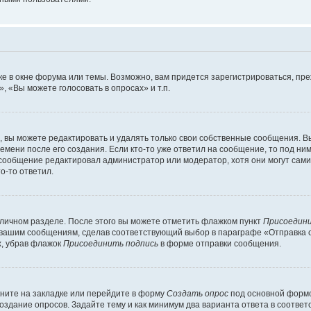
е в окне форума или темы. Возможно, вам придется зарегистрироваться, пр
 «Вы можете голосовать в опросах» и т.п.
вы можете редактировать и удалять только свои собственные сообщения. В
емени после его создания. Если кто-то уже ответил на сообщение, то под ни
и сообщение редактировал администратор или модератор, хотя они могут сами
о-то ответил.
 личном разделе. После этого вы можете отметить флажком пункт
Присоедини
 вашим сообщениям, сделав соответствующий выбор в параграфе «Отправка 
х, убрав флажок
Присоединить подпись
в форме отправки сообщения.
ните на закладке или перейдите в форму
Создать опрос
под основной формо
создание опросов. Задайте тему и как минимум два варианта ответа в соотве