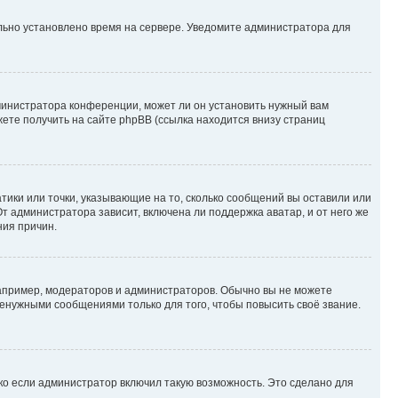
ильно установлено время на сервере. Уведомите администратора для
министратора конференции, может ли он установить нужный вам
жете получить на сайте phpBB (ссылка находится внизу страниц
атики или точки, указывающие на то, сколько сообщений вы оставили или
т администратора зависит, включена ли поддержка аватар, и от него же
ния причин.
пример, модераторов и администраторов. Обычно вы не можете
енужными сообщениями только для того, чтобы повысить своё звание.
ко если администратор включил такую возможность. Это сделано для