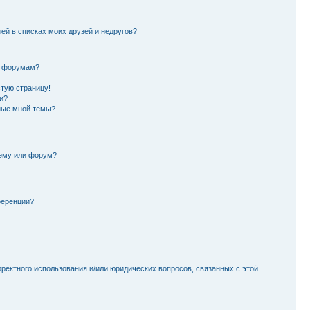
лей в списках моих друзей и недругов?
и форумам?
стую страницу!
и?
ные мной темы?
тему или форум?
ференции?
рректного использования и/или юридических вопросов, связанных с этой