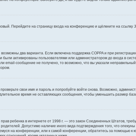
 новый. Перейдите на страницу входа на конференцию и щёлкните на ссылку
З
о возможны два варианта. Если включена поддержка COPPA и при регистрации 
и были активированы пользователями или администратором до входа в систе
и email-сообщение не получено, то возможно, что вы указали неправильный 
тором.
проверьте свои имя и пароль и попробуйте войти снова. Возможно, админист
длительное время не оставляющих сообщения, чтобы уменьшить размер базы
тных прав ребенка в интернете от 1998 г. — это закон Соединенных Штатов, т
е родителей. Допустимо наличие иного вида подтверждения того, что опек
ющемуся на конференции, или к самой конференции, обратитесь за помощью к 
ких отношений, кроме указанных ниже.