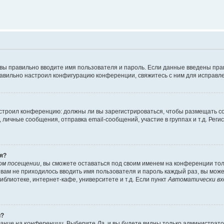
 вы правильно вводите имя пользователя и пароль. Если данные введены пра
равильно настроил конфигурацию конференции, свяжитесь с ним для исправле
 настроил конференцию: должны ли вы зарегистрироваться, чтобы размещать 
ичные сообщения, отправка email-сообщений, участие в группах и т.д. Регис
я?
ом посещении
, вы сможете оставаться под своим именем на конференции тол
ы вам не приходилось вводить имя пользователя и пароль каждый раз, вы мож
блиотеке, интернет-кафе, университете и т.д. Если пункт
Автоматически вх
й?
ание на конференции
. Выберите
Да
, и вы будете видны только администрат