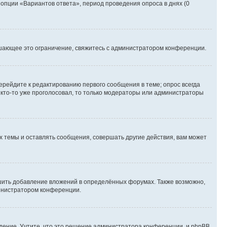
 опции «Вариантов ответа», период проведения опроса в днях (0
шающее это ограничение, свяжитесь с администратором конференции.
ерейдите к редактированию первого сообщения в теме; опрос всегда
и кто-то уже проголосовал, то только модераторы или администраторы
 темы и оставлять сообщения, совершать другие действия, вам может
шить добавление вложений в определённых форумах. Также возможно,
министратором конференции.
дение. Учтите, что это решение администратора конференции, и phpBB