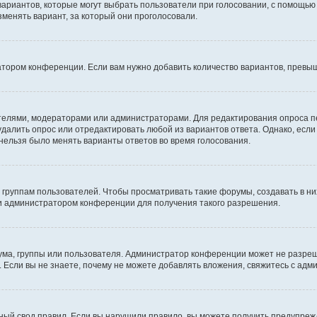
 вариантов, которые могут выбрать пользователи при голосовании, с помощью
зменять вариант, за который они проголосовали.
атором конференции. Если вам нужно добавить количество вариантов, превы
дателями, модераторами или администраторами. Для редактирования опроса п
 удалить опрос или отредактировать любой из вариантов ответа. Однако, есл
 нельзя было менять варианты ответов во время голосования.
руппам пользователей. Чтобы просматривать такие форумы, создавать в них
и администратором конференции для получения такого разрешения.
ма, группы или пользователя. Администратор конференции может не разре
 Если вы не знаете, почему не можете добавлять вложения, свяжитесь с ад
ый свод правил. Если вы нарушили правило, вы можете получить предупреж