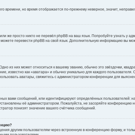
него времени, но время отображается по-прежнему неверное, значит, неправ
или же просто никто не перевёл phpBB на ваш язык. Попробуйте узнать у ад
ами можете перевести phpBB на свой язык. Дополнительную информацию вы мо
дно из них может относиться к вашему званию, обычно это звёздочки, квадр
ие, известно как «аватара» и обычно уникально для каждого пользователя. О
использовать аватары, свяжитесь с администратором конференции для выясне
нных вами сообщений, или идентифицируют определённых пользователей: на
установлены её администратором. Пожалуйста, не засоряйте конференцию н
тратор понизят значение вашего счётчика сообщений.
енцию?
щения другим пользователям через встроенную в конференцию форму, и толь
мными пользователями.