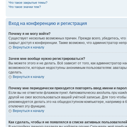
Что такое закрытые темы?
Что такое значки тем?
Вход на конференцию и регистрация
Почему я не могу войти?
Существует несколько возможных причин. Прежде всего, убедитесь, что
закрыт доступ к конференции. Также возможно, что администратор неп
Вернуться к началу
Зачем мне вообще нужно регистрироваться?
Вы можете этого и не делать. Всё зависит от того, как администратор
возможности, которые недоступны анонимным пользователям: аватары, л
сделать.
Вернуться к началу
Почему мне периодически приходится повторять ввод имени и парол
Если вы не отметили флажком пункт
Автоматически входить при кажд
другой не смог воспользоваться вашей учётной записью. Для того чтоб
рекомендуется делать это на общедоступном компьютере, например в би
отключил эту функцию.
Вернуться к началу
Как сделать, чтобы я не появлялся в списке активных пользователе
В настройках личного раздела вы найдете опцию
Скрывать моё пребыв