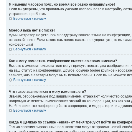
Я изменил часовой пояс, но время все равно неправильное!
Если вы уверены, что правильно указали часовой пояс и настройку лет
устранения проблемы.
Вернуться к началу
Моего языка нет в списке!
Администратор не установил поддержку вашего языка на конференции, 
языковой пакет. Если такого языкового пакета не существует, то вы с
конференции)
Вернуться к началу
Как я могу поместить изображение вместе со своим именем?
Вместе с именем пользователя могут присутствовать два изображения. О
на ваш статус на конференции. Другое, обычно более крупное изображен
зависит, какие аватары могут быть использованы. Если вы не можете 
Вернуться к началу
Что такое звание и как я могу изменить его?
Звания, отображаемые под вашим именем, отражают количество созда
напрямую изменять наименования званий на конференции, так как они 
На большинстве конференций это запрещено, и модератор или админис
Вернуться к началу
Когда я щёлкаю по ссылке «email» от меня требуют войти на конфер
Только зарегистрированные пользователи могут отправлять email-сооб
того, чтобы предотвратить злоупотребления почтовой системой анони