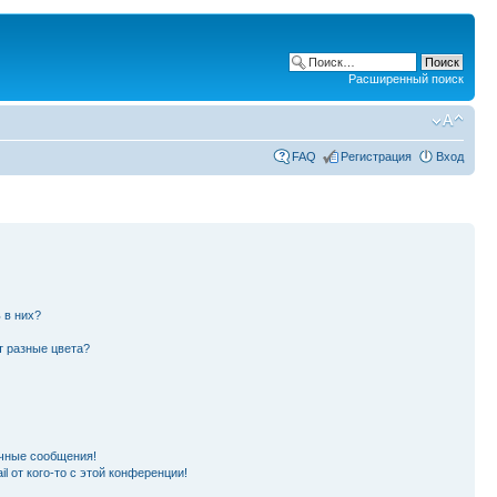
Расширенный поиск
FAQ
Регистрация
Вход
 в них?
т разные цвета?
чные сообщения!
l от кого-то с этой конференции!