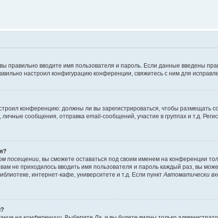
 вы правильно вводите имя пользователя и пароль. Если данные введены пра
равильно настроил конфигурацию конференции, свяжитесь с ним для исправле
 настроил конференцию: должны ли вы зарегистрироваться, чтобы размещать 
ичные сообщения, отправка email-сообщений, участие в группах и т.д. Регис
я?
ом посещении
, вы сможете оставаться под своим именем на конференции тол
ы вам не приходилось вводить имя пользователя и пароль каждый раз, вы мож
блиотеке, интернет-кафе, университете и т.д. Если пункт
Автоматически вх
й?
ание на конференции
. Выберите
Да
, и вы будете видны только администрат