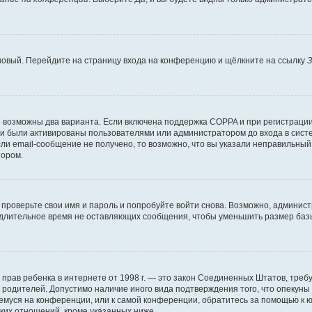
 новый. Перейдите на страницу входа на конференцию и щёлкните на ссылку
З
о возможны два варианта. Если включена поддержка COPPA и при регистрации 
и были активированы пользователями или администратором до входа в систе
и email-сообщение не получено, то возможно, что вы указали неправильный 
тором.
проверьте свои имя и пароль и попробуйте войти снова. Возможно, админист
длительное время не оставляющих сообщения, чтобы уменьшить размер базы
тных прав ребенка в интернете от 1998 г. — это закон Соединенных Штатов, т
е родителей. Допустимо наличие иного вида подтверждения того, что опек
ющемуся на конференции, или к самой конференции, обратитесь за помощью к 
ких отношений, кроме указанных ниже.