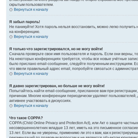
скрытым пользователем.
Вернуться к началу
Я забыл пароль!
Не паникуйте! Хотя пароль нельзя восстановить, можно легко получить
на конференцию.
Вернуться к началу
Я только что зарегистрировался, но не могу войти!
Сначала проверьте свои имя пользователя и пароль. Если они верны, т
На некоторых конференциях требуется, чтобы все новые учётные запис
было прислано email-сообщение, следуйте полученным инструкциям. Есл
что ввели правильный адрес email, попробуйте связаться с администра
Вернуться к началу
Я давно зарегистрирован, но больше не могу войти!
Попытайтесь найти email-сообщение, присланное вам при регистрации, 
причинам. Многие конференции периодически удаляют пользователей, 
активнее участвовать в дискуссиях.
Вернуться к началу
Что такое COPPA?
COPPA (Child Online Privacy and Protection Act), или Акт о защите час
несовершеннолетних младше 13 лет, иметь на это письменное согласи
13 лет. Если вы не уверены, применимо ли это к вам, как к регистриру
рекомендаций по правовым вопросам и не является объектом юридичес