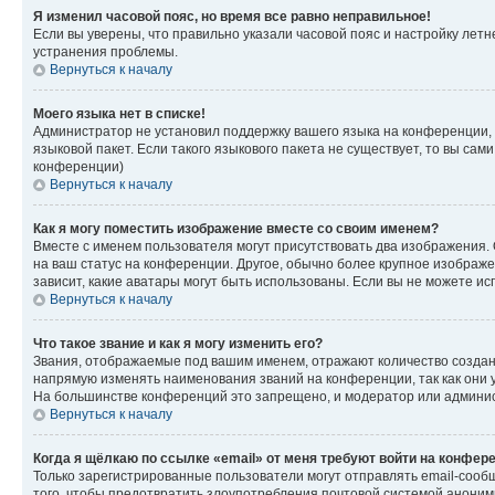
Я изменил часовой пояс, но время все равно неправильное!
Если вы уверены, что правильно указали часовой пояс и настройку лет
устранения проблемы.
Вернуться к началу
Моего языка нет в списке!
Администратор не установил поддержку вашего языка на конференции, 
языковой пакет. Если такого языкового пакета не существует, то вы с
конференции)
Вернуться к началу
Как я могу поместить изображение вместе со своим именем?
Вместе с именем пользователя могут присутствовать два изображения. О
на ваш статус на конференции. Другое, обычно более крупное изображен
зависит, какие аватары могут быть использованы. Если вы не можете 
Вернуться к началу
Что такое звание и как я могу изменить его?
Звания, отображаемые под вашим именем, отражают количество созда
напрямую изменять наименования званий на конференции, так как они 
На большинстве конференций это запрещено, и модератор или админис
Вернуться к началу
Когда я щёлкаю по ссылке «email» от меня требуют войти на конфер
Только зарегистрированные пользователи могут отправлять email-сооб
того, чтобы предотвратить злоупотребления почтовой системой анони