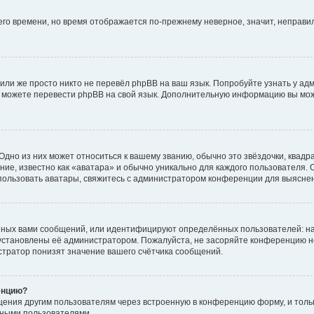
него времени, но время отображается по-прежнему неверное, значит, неправ
или же просто никто не перевёл phpBB на ваш язык. Попробуйте узнать у ад
ами можете перевести phpBB на свой язык. Дополнительную информацию вы мо
дно из них может относиться к вашему званию, обычно это звёздочки, квадр
ие, известно как «аватара» и обычно уникально для каждого пользователя. О
использовать аватары, свяжитесь с администратором конференции для выясне
нных вами сообщений, или идентифицируют определённых пользователей: на
установлены её администратором. Пожалуйста, не засоряйте конференцию н
тратор понизят значение вашего счётчика сообщений.
енцию?
щения другим пользователям через встроенную в конференцию форму, и толь
мными пользователями.