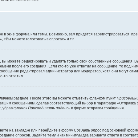
е в окне форума или темы. Возможно, вам придется зарегистрироваться, пр
 «Вы можете голосовать в опросах» и т.п.
вы можете редактировать и удалять только свои собственные сообщения. В
емени после его создания. Если кто-то уже ответил на сообщение, то под ни
и сообщение редактировал администратор или модератор, хотя они могут сами
о-то ответил.
 личном разделе. После этого вы можете отметить флажком пункт
Присоедини
 вашим сообщениям, сделав соответствующий выбор в параграфе «Отправка 
х, убрав флажок
Присоединить подпись
в форме отправки сообщения.
ните на закладке или перейдите в форму
Создать опрос
под основной формо
создание опросов. Задайте тему и как минимум два варианта ответа в соотве