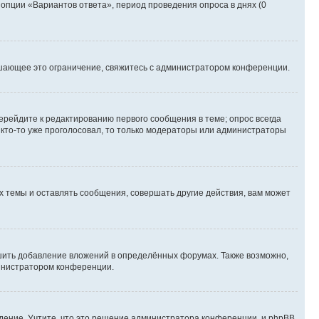
 опции «Вариантов ответа», период проведения опроса в днях (0
шающее это ограничение, свяжитесь с администратором конференции.
ерейдите к редактированию первого сообщения в теме; опрос всегда
и кто-то уже проголосовал, то только модераторы или администраторы
 темы и оставлять сообщения, совершать другие действия, вам может
шить добавление вложений в определённых форумах. Также возможно,
министратором конференции.
дение. Учтите, что это решение администратора конференции, и phpBB