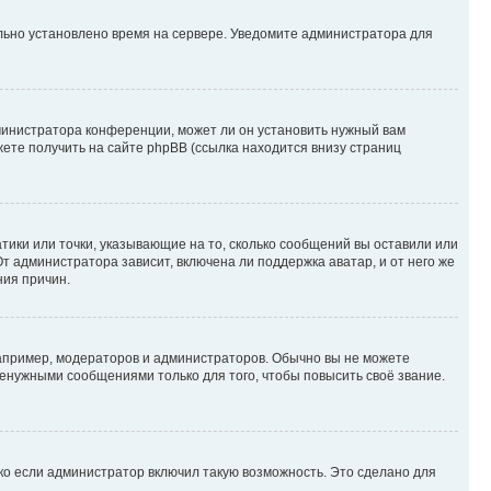
ильно установлено время на сервере. Уведомите администратора для
министратора конференции, может ли он установить нужный вам
жете получить на сайте phpBB (ссылка находится внизу страниц
атики или точки, указывающие на то, сколько сообщений вы оставили или
т администратора зависит, включена ли поддержка аватар, и от него же
ния причин.
пример, модераторов и администраторов. Обычно вы не можете
енужными сообщениями только для того, чтобы повысить своё звание.
ко если администратор включил такую возможность. Это сделано для