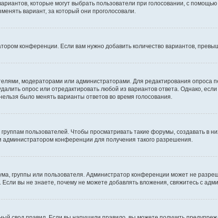
 вариантов, которые могут выбрать пользователи при голосовании, с помощью
зменять вариант, за который они проголосовали.
атором конференции. Если вам нужно добавить количество вариантов, превы
дателями, модераторами или администраторами. Для редактирования опроса п
 удалить опрос или отредактировать любой из вариантов ответа. Однако, есл
 нельзя было менять варианты ответов во время голосования.
руппам пользователей. Чтобы просматривать такие форумы, создавать в них
и администратором конференции для получения такого разрешения.
ма, группы или пользователя. Администратор конференции может не разре
 Если вы не знаете, почему не можете добавлять вложения, свяжитесь с ад
ый свод правил. Если вы нарушили правило, вы можете получить предупреж