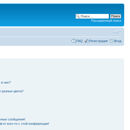
Расширенный поиск
FAQ
Регистрация
Вход
 в них?
т разные цвета?
чные сообщения!
l от кого-то с этой конференции!