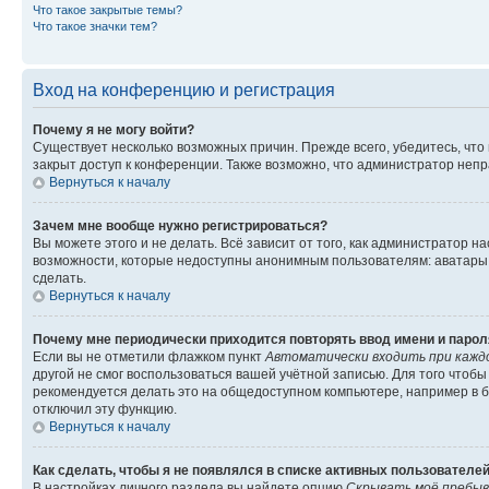
Что такое закрытые темы?
Что такое значки тем?
Вход на конференцию и регистрация
Почему я не могу войти?
Существует несколько возможных причин. Прежде всего, убедитесь, что
закрыт доступ к конференции. Также возможно, что администратор неп
Вернуться к началу
Зачем мне вообще нужно регистрироваться?
Вы можете этого и не делать. Всё зависит от того, как администратор
возможности, которые недоступны анонимным пользователям: аватары, л
сделать.
Вернуться к началу
Почему мне периодически приходится повторять ввод имени и парол
Если вы не отметили флажком пункт
Автоматически входить при кажд
другой не смог воспользоваться вашей учётной записью. Для того чтоб
рекомендуется делать это на общедоступном компьютере, например в би
отключил эту функцию.
Вернуться к началу
Как сделать, чтобы я не появлялся в списке активных пользователе
В настройках личного раздела вы найдете опцию
Скрывать моё пребыв