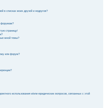
лей в списках моих друзей и недругов?
и форумам?
стую страницу!
и?
ные мной темы?
тему или форум?
ференции?
рректного использования и/или юридических вопросов, связанных с этой