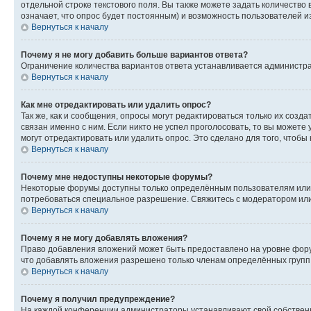
отдельной строке текстового поля. Вы также можете задать количество
означает, что опрос будет постоянным) и возможность пользователей и
Вернуться к началу
Почему я не могу добавить больше вариантов ответа?
Ограничение количества вариантов ответа устанавливается администр
Вернуться к началу
Как мне отредактировать или удалить опрос?
Так же, как и сообщения, опросы могут редактироваться только их соз
связан именно с ним. Если никто не успел проголосовать, то вы можете
могут отредактировать или удалить опрос. Это сделано для того, чтобы
Вернуться к началу
Почему мне недоступны некоторые форумы?
Некоторые форумы доступны только определённым пользователям или г
потребоваться специальное разрешение. Свяжитесь с модератором ил
Вернуться к началу
Почему я не могу добавлять вложения?
Право добавления вложений может быть предоставлено на уровне фору
что добавлять вложения разрешено только членам определённых групп.
Вернуться к началу
Почему я получил предупреждение?
На каждой конференции администраторы устанавливают свой собственн