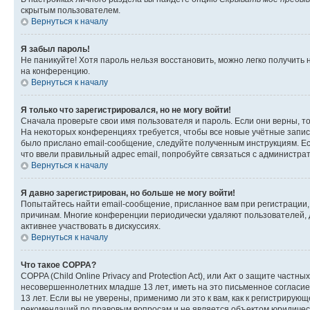
скрытым пользователем.
Вернуться к началу
Я забыл пароль!
Не паникуйте! Хотя пароль нельзя восстановить, можно легко получить
на конференцию.
Вернуться к началу
Я только что зарегистрировался, но не могу войти!
Сначала проверьте свои имя пользователя и пароль. Если они верны, т
На некоторых конференциях требуется, чтобы все новые учётные запис
было прислано email-сообщение, следуйте полученным инструкциям. Есл
что ввели правильный адрес email, попробуйте связаться с администра
Вернуться к началу
Я давно зарегистрирован, но больше не могу войти!
Попытайтесь найти email-сообщение, присланное вам при регистрации, 
причинам. Многие конференции периодически удаляют пользователей, 
активнее участвовать в дискуссиях.
Вернуться к началу
Что такое COPPA?
COPPA (Child Online Privacy and Protection Act), или Акт о защите час
несовершеннолетних младше 13 лет, иметь на это письменное согласи
13 лет. Если вы не уверены, применимо ли это к вам, как к регистриру
рекомендаций по правовым вопросам и не является объектом юридичес