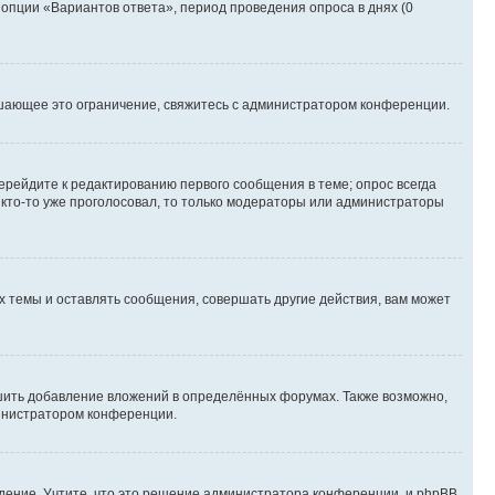
 опции «Вариантов ответа», период проведения опроса в днях (0
шающее это ограничение, свяжитесь с администратором конференции.
ерейдите к редактированию первого сообщения в теме; опрос всегда
и кто-то уже проголосовал, то только модераторы или администраторы
 темы и оставлять сообщения, совершать другие действия, вам может
шить добавление вложений в определённых форумах. Также возможно,
министратором конференции.
дение. Учтите, что это решение администратора конференции, и phpBB