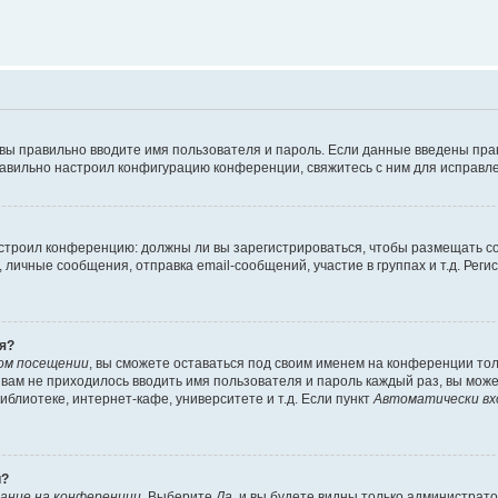
 вы правильно вводите имя пользователя и пароль. Если данные введены пра
равильно настроил конфигурацию конференции, свяжитесь с ним для исправле
 настроил конференцию: должны ли вы зарегистрироваться, чтобы размещать 
ичные сообщения, отправка email-сообщений, участие в группах и т.д. Регис
я?
ом посещении
, вы сможете оставаться под своим именем на конференции тол
ы вам не приходилось вводить имя пользователя и пароль каждый раз, вы мож
блиотеке, интернет-кафе, университете и т.д. Если пункт
Автоматически вх
й?
ание на конференции
. Выберите
Да
, и вы будете видны только администрат