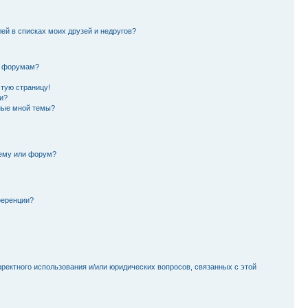
лей в списках моих друзей и недругов?
и форумам?
стую страницу!
и?
ные мной темы?
тему или форум?
ференции?
рректного использования и/или юридических вопросов, связанных с этой