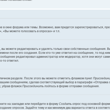
е в окне форума или темы. Возможно, вам придется зарегистрироваться, пр
 «Вы можете голосовать в опросах» и т.п.
вы можете редактировать и удалять только свои собственные сообщения. В
емени после его создания. Если кто-то уже ответил на сообщение, то под ни
и сообщение редактировал администратор или модератор, хотя они могут сами
о-то ответил.
 личном разделе. После этого вы можете отметить флажком пункт
Присоедини
 вашим сообщениям, сделав соответствующий выбор в параграфе «Отправка 
х, убрав флажок
Присоединить подпись
в форме отправки сообщения.
ните на закладке или перейдите в форму
Создать опрос
под основной формо
создание опросов. Задайте тему и как минимум два варианта ответа в соотве