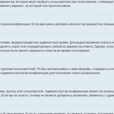
 вариантов, которые могут выбрать пользователи при голосовании, с помощью
зменять вариант, за который они проголосовали.
атором конференции. Если вам нужно добавить количество вариантов, превы
дателями, модераторами или администраторами. Для редактирования опроса п
 удалить опрос или отредактировать любой из вариантов ответа. Однако, есл
 нельзя было менять варианты ответов во время голосования.
руппам пользователей. Чтобы просматривать такие форумы, создавать в них
и администратором конференции для получения такого разрешения.
ма, группы или пользователя. Администратор конференции может не разре
 Если вы не знаете, почему не можете добавлять вложения, свяжитесь с ад
ый свод правил. Если вы нарушили правило, вы можете получить предупреж