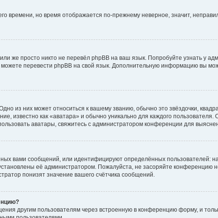
него времени, но время отображается по-прежнему неверное, значит, неправ
или же просто никто не перевёл phpBB на ваш язык. Попробуйте узнать у ад
ами можете перевести phpBB на свой язык. Дополнительную информацию вы мо
дно из них может относиться к вашему званию, обычно это звёздочки, квадр
ие, известно как «аватара» и обычно уникально для каждого пользователя. О
использовать аватары, свяжитесь с администратором конференции для выясне
нных вами сообщений, или идентифицируют определённых пользователей: на
установлены её администратором. Пожалуйста, не засоряйте конференцию н
тратор понизят значение вашего счётчика сообщений.
енцию?
щения другим пользователям через встроенную в конференцию форму, и толь
мными пользователями.