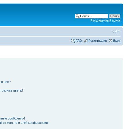
Расширенный поиск
FAQ
Регистрация
Вход
 в них?
т разные цвета?
чные сообщения!
l от кого-то с этой конференции!