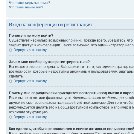
Что такое закрытые темы?
Что такое значки тем?
Вход на конференцию и регистрация
Почему я не могу войти?
Существует несколько возможных причин. Прежде всего, убедитесь, что
закрыт доступ к конференции. Также возможно, что администратор неп
Вернуться к началу
Зачем мне вообще нужно регистрироваться?
Вы можете этого и не делать. Всё зависит от того, как администратор
возможности, которые недоступны анонимным пользователям: аватары, л
сделать.
Вернуться к началу
Почему мне периодически приходится повторять ввод имени и парол
Если вы не отметили флажком пункт
Автоматически входить при кажд
другой не смог воспользоваться вашей учётной записью. Для того чтоб
рекомендуется делать это на общедоступном компьютере, например в би
отключил эту функцию.
Вернуться к началу
Как сделать, чтобы я не появлялся в списке активных пользователе
В настройках личного раздела вы найдете опцию
Скрывать моё пребыв