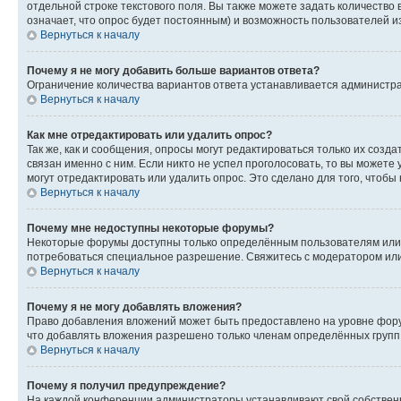
отдельной строке текстового поля. Вы также можете задать количество
означает, что опрос будет постоянным) и возможность пользователей и
Вернуться к началу
Почему я не могу добавить больше вариантов ответа?
Ограничение количества вариантов ответа устанавливается администр
Вернуться к началу
Как мне отредактировать или удалить опрос?
Так же, как и сообщения, опросы могут редактироваться только их соз
связан именно с ним. Если никто не успел проголосовать, то вы можете
могут отредактировать или удалить опрос. Это сделано для того, чтобы
Вернуться к началу
Почему мне недоступны некоторые форумы?
Некоторые форумы доступны только определённым пользователям или г
потребоваться специальное разрешение. Свяжитесь с модератором ил
Вернуться к началу
Почему я не могу добавлять вложения?
Право добавления вложений может быть предоставлено на уровне фору
что добавлять вложения разрешено только членам определённых групп.
Вернуться к началу
Почему я получил предупреждение?
На каждой конференции администраторы устанавливают свой собственн