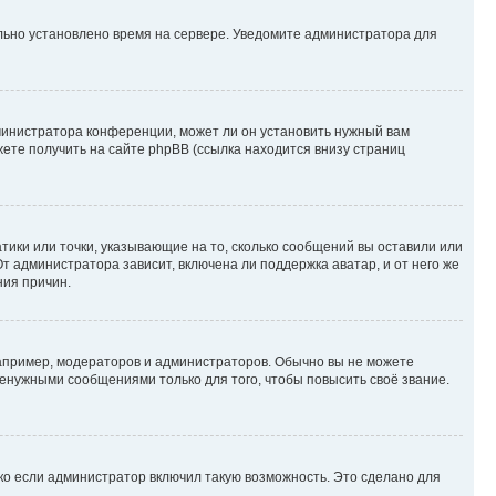
ильно установлено время на сервере. Уведомите администратора для
министратора конференции, может ли он установить нужный вам
жете получить на сайте phpBB (ссылка находится внизу страниц
атики или точки, указывающие на то, сколько сообщений вы оставили или
т администратора зависит, включена ли поддержка аватар, и от него же
ния причин.
пример, модераторов и администраторов. Обычно вы не можете
енужными сообщениями только для того, чтобы повысить своё звание.
ко если администратор включил такую возможность. Это сделано для