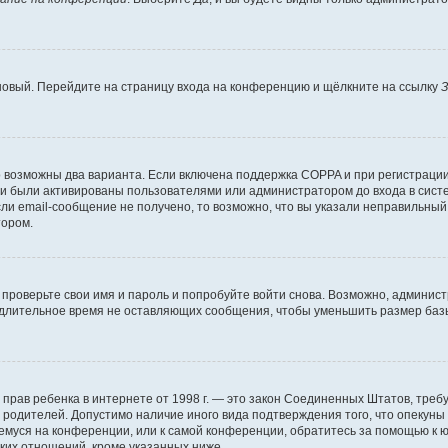
 новый. Перейдите на страницу входа на конференцию и щёлкните на ссылку
З
о возможны два варианта. Если включена поддержка COPPA и при регистрации 
и были активированы пользователями или администратором до входа в систе
и email-сообщение не получено, то возможно, что вы указали неправильный 
тором.
проверьте свои имя и пароль и попробуйте войти снова. Возможно, админист
длительное время не оставляющих сообщения, чтобы уменьшить размер базы
тных прав ребенка в интернете от 1998 г. — это закон Соединенных Штатов, т
е родителей. Допустимо наличие иного вида подтверждения того, что опек
ющемуся на конференции, или к самой конференции, обратитесь за помощью к 
ких отношений, кроме указанных ниже.