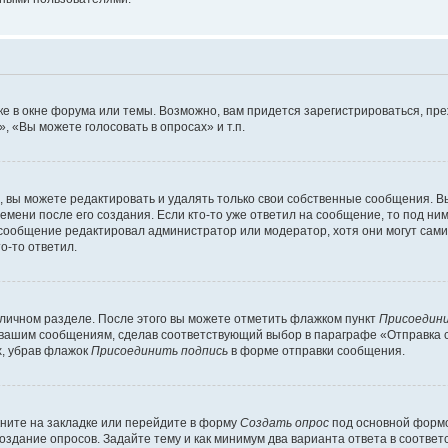
е в окне форума или темы. Возможно, вам придется зарегистрироваться, пр
 «Вы можете голосовать в опросах» и т.п.
вы можете редактировать и удалять только свои собственные сообщения. В
емени после его создания. Если кто-то уже ответил на сообщение, то под ни
и сообщение редактировал администратор или модератор, хотя они могут сами
о-то ответил.
 личном разделе. После этого вы можете отметить флажком пункт
Присоедини
 вашим сообщениям, сделав соответствующий выбор в параграфе «Отправка 
х, убрав флажок
Присоединить подпись
в форме отправки сообщения.
ните на закладке или перейдите в форму
Создать опрос
под основной формо
создание опросов. Задайте тему и как минимум два варианта ответа в соотве