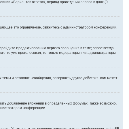
 опции «Вариантов ответа», период проведения опроса в днях (0
шающее это ограничение, свяжитесь с администратором конференции.
ерейдите к редактированию первого сообщения в теме; опрос всегда
и кто-то уже проголосовал, то только модераторы или администраторы
 темы и оставлять сообщения, совершать другие действия, вам может
шить добавление вложений в определённых форумах. Также возможно,
министратором конференции.
дение. Учтите, что это решение администратора конференции, и phpBB