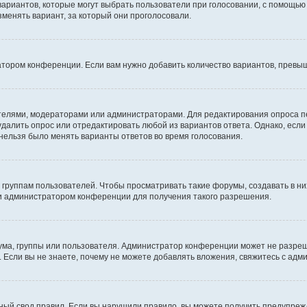
 вариантов, которые могут выбрать пользователи при голосовании, с помощью
зменять вариант, за который они проголосовали.
атором конференции. Если вам нужно добавить количество вариантов, превы
дателями, модераторами или администраторами. Для редактирования опроса п
 удалить опрос или отредактировать любой из вариантов ответа. Однако, есл
 нельзя было менять варианты ответов во время голосования.
руппам пользователей. Чтобы просматривать такие форумы, создавать в них
и администратором конференции для получения такого разрешения.
ма, группы или пользователя. Администратор конференции может не разре
 Если вы не знаете, почему не можете добавлять вложения, свяжитесь с ад
ый свод правил. Если вы нарушили правило, вы можете получить предупреж