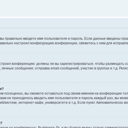
 вы правильно вводите имя пользователя и пароль. Если данные введены пра
равильно настроил конфигурацию конференции, свяжитесь с ним для исправле
 настроил конференцию: должны ли вы зарегистрироваться, чтобы размещать 
ичные сообщения, отправка email-сообщений, участие в группах и т.д. Регис
я?
ом посещении
, вы сможете оставаться под своим именем на конференции тол
ы вам не приходилось вводить имя пользователя и пароль каждый раз, вы мож
блиотеке, интернет-кафе, университете и т.д. Если пункт
Автоматически вх
й?
ание на конференции
. Выберите
Да
, и вы будете видны только администрат