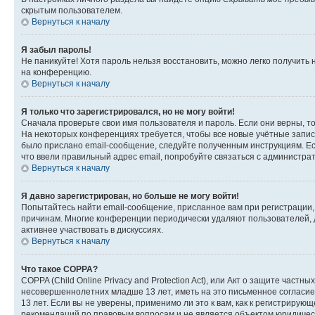
скрытым пользователем.
Вернуться к началу
Я забыл пароль!
Не паникуйте! Хотя пароль нельзя восстановить, можно легко получить
на конференцию.
Вернуться к началу
Я только что зарегистрировался, но не могу войти!
Сначала проверьте свои имя пользователя и пароль. Если они верны, т
На некоторых конференциях требуется, чтобы все новые учётные запис
было прислано email-сообщение, следуйте полученным инструкциям. Есл
что ввели правильный адрес email, попробуйте связаться с администра
Вернуться к началу
Я давно зарегистрирован, но больше не могу войти!
Попытайтесь найти email-сообщение, присланное вам при регистрации, 
причинам. Многие конференции периодически удаляют пользователей, 
активнее участвовать в дискуссиях.
Вернуться к началу
Что такое COPPA?
COPPA (Child Online Privacy and Protection Act), или Акт о защите час
несовершеннолетних младше 13 лет, иметь на это письменное согласи
13 лет. Если вы не уверены, применимо ли это к вам, как к регистриру
рекомендаций по правовым вопросам и не является объектом юридичес