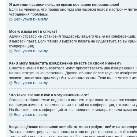
Я изменил часовой пояс, но время все равно неправильное!
Если вы уверены, что правильно указали часовой пояс и настройку лет
устранения проблемы.
Вернуться к началу
Моего языка нет в списке!
Администратор не установил поддержку вашего языка на конференции, 
языковой пакет. Если такого языкового пакета не существует, то вы с
конференции)
Вернуться к началу
Как я могу поместить изображение вместе со своим именем?
Вместе с именем пользователя могут присутствовать два изображения. О
на ваш статус на конференции. Другое, обычно более крупное изображен
зависит, какие аватары могут быть использованы. Если вы не можете 
Вернуться к началу
Что такое звание и как я могу изменить его?
Звания, отображаемые под вашим именем, отражают количество созда
напрямую изменять наименования званий на конференции, так как они 
На большинстве конференций это запрещено, и модератор или админис
Вернуться к началу
Когда я щёлкаю по ссылке «email» от меня требуют войти на конфер
Только зарегистрированные пользователи могут отправлять email-сооб
того, чтобы предотвратить злоупотребления почтовой системой анони