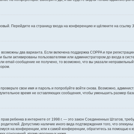
 новый. Перейдите на страницу входа на конференцию и щёлкните на ссылку
З
о возможны два варианта. Если включена поддержка COPPA и при регистрации 
и были активированы пользователями или администратором до входа в систе
и email-сообщение не получено, то возможно, что вы указали неправильный 
тором.
проверьте свои имя и пароль и попробуйте войти снова. Возможно, админист
длительное время не оставляющих сообщения, чтобы уменьшить размер базы
тных прав ребенка в интернете от 1998 г. — это закон Соединенных Штатов, т
е родителей. Допустимо наличие иного вида подтверждения того, что опек
ющемуся на конференции, или к самой конференции, обратитесь за помощью к 
ких отношений, кроме указанных ниже.