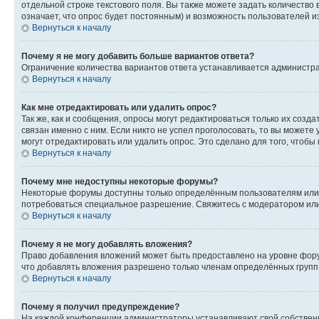
отдельной строке текстового поля. Вы также можете задать количество
означает, что опрос будет постоянным) и возможность пользователей и
Вернуться к началу
Почему я не могу добавить больше вариантов ответа?
Ограничение количества вариантов ответа устанавливается администр
Вернуться к началу
Как мне отредактировать или удалить опрос?
Так же, как и сообщения, опросы могут редактироваться только их соз
связан именно с ним. Если никто не успел проголосовать, то вы можете
могут отредактировать или удалить опрос. Это сделано для того, чтобы
Вернуться к началу
Почему мне недоступны некоторые форумы?
Некоторые форумы доступны только определённым пользователям или г
потребоваться специальное разрешение. Свяжитесь с модератором ил
Вернуться к началу
Почему я не могу добавлять вложения?
Право добавления вложений может быть предоставлено на уровне фору
что добавлять вложения разрешено только членам определённых групп.
Вернуться к началу
Почему я получил предупреждение?
На каждой конференции администраторы устанавливают свой собственн