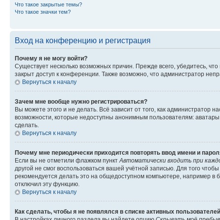
Что такое закрытые темы?
Что такое значки тем?
Вход на конференцию и регистрация
Почему я не могу войти?
Существует несколько возможных причин. Прежде всего, убедитесь, что
закрыт доступ к конференции. Также возможно, что администратор неп
Вернуться к началу
Зачем мне вообще нужно регистрироваться?
Вы можете этого и не делать. Всё зависит от того, как администратор
возможности, которые недоступны анонимным пользователям: аватары, л
сделать.
Вернуться к началу
Почему мне периодически приходится повторять ввод имени и парол
Если вы не отметили флажком пункт
Автоматически входить при кажд
другой не смог воспользоваться вашей учётной записью. Для того чтоб
рекомендуется делать это на общедоступном компьютере, например в би
отключил эту функцию.
Вернуться к началу
Как сделать, чтобы я не появлялся в списке активных пользователе
В настройках личного раздела вы найдете опцию
Скрывать моё пребыв