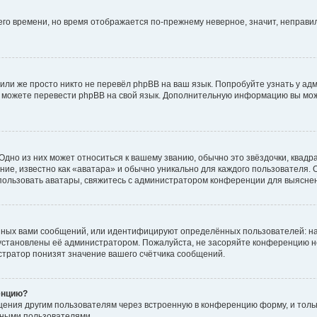
него времени, но время отображается по-прежнему неверное, значит, неправ
или же просто никто не перевёл phpBB на ваш язык. Попробуйте узнать у ад
ами можете перевести phpBB на свой язык. Дополнительную информацию вы мо
дно из них может относиться к вашему званию, обычно это звёздочки, квадр
ие, известно как «аватара» и обычно уникально для каждого пользователя. О
использовать аватары, свяжитесь с администратором конференции для выясне
нных вами сообщений, или идентифицируют определённых пользователей: на
установлены её администратором. Пожалуйста, не засоряйте конференцию н
тратор понизят значение вашего счётчика сообщений.
енцию?
щения другим пользователям через встроенную в конференцию форму, и толь
мными пользователями.