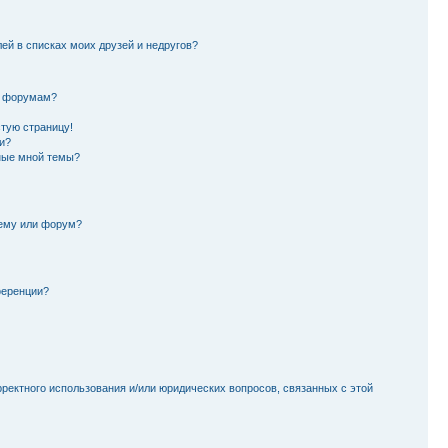
лей в списках моих друзей и недругов?
и форумам?
стую страницу!
и?
ные мной темы?
тему или форум?
ференции?
рректного использования и/или юридических вопросов, связанных с этой