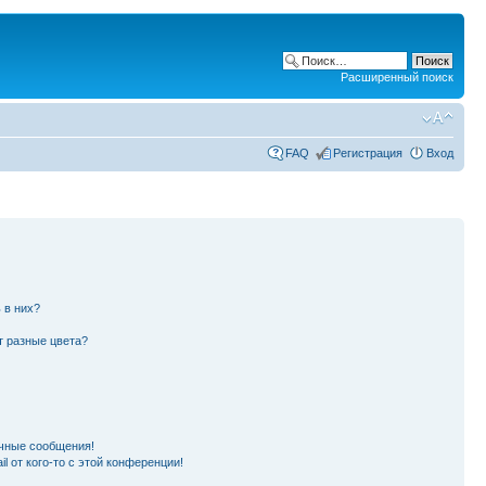
Расширенный поиск
FAQ
Регистрация
Вход
 в них?
т разные цвета?
чные сообщения!
l от кого-то с этой конференции!