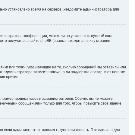
ильно установлено время на сервере. Уведомите администратора для
министратора конференции, может ли он установить нужный вам
жете получить на сайте phpBB (ссылка находится внизу страниц
атики или точки, указывающие на то, сколько сообщений вы оставили или
т администратора зависит, включена ли поддержка аватар, и от него же
ния причин.
пример, модераторов и администраторов. Обычно вы не можете
енужными сообщениями только для того, чтобы повысить своё звание.
ко если администратор включил такую возможность. Это сделано для