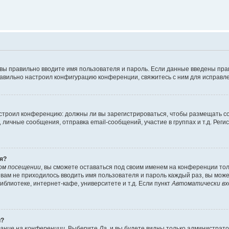
 вы правильно вводите имя пользователя и пароль. Если данные введены пра
равильно настроил конфигурацию конференции, свяжитесь с ним для исправле
 настроил конференцию: должны ли вы зарегистрироваться, чтобы размещать 
ичные сообщения, отправка email-сообщений, участие в группах и т.д. Регис
я?
ом посещении
, вы сможете оставаться под своим именем на конференции тол
ы вам не приходилось вводить имя пользователя и пароль каждый раз, вы мож
блиотеке, интернет-кафе, университете и т.д. Если пункт
Автоматически вх
й?
ание на конференции
. Выберите
Да
, и вы будете видны только администрат