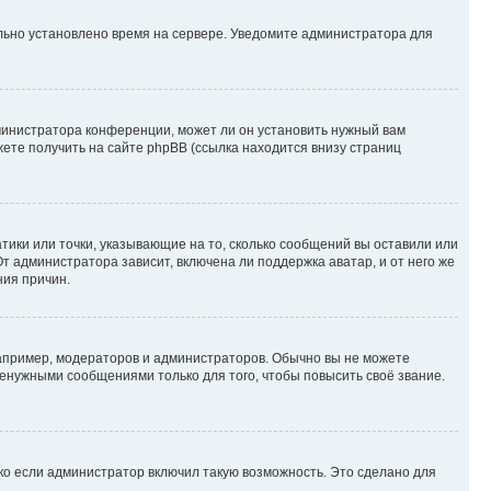
ильно установлено время на сервере. Уведомите администратора для
министратора конференции, может ли он установить нужный вам
жете получить на сайте phpBB (ссылка находится внизу страниц
атики или точки, указывающие на то, сколько сообщений вы оставили или
т администратора зависит, включена ли поддержка аватар, и от него же
ния причин.
пример, модераторов и администраторов. Обычно вы не можете
енужными сообщениями только для того, чтобы повысить своё звание.
ко если администратор включил такую возможность. Это сделано для