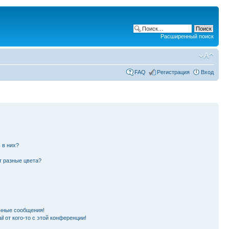
Расширенный поиск
FAQ
Регистрация
Вход
 в них?
т разные цвета?
чные сообщения!
l от кого-то с этой конференции!