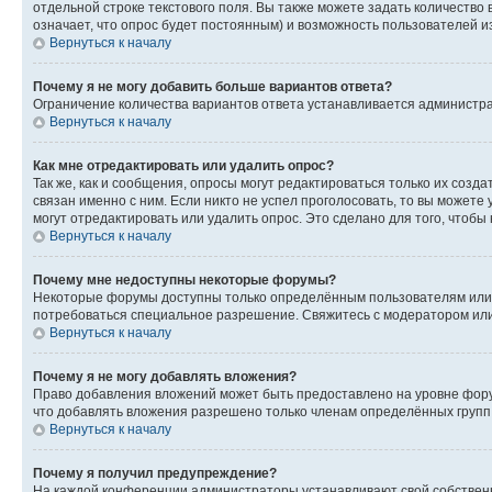
отдельной строке текстового поля. Вы также можете задать количество
означает, что опрос будет постоянным) и возможность пользователей и
Вернуться к началу
Почему я не могу добавить больше вариантов ответа?
Ограничение количества вариантов ответа устанавливается администр
Вернуться к началу
Как мне отредактировать или удалить опрос?
Так же, как и сообщения, опросы могут редактироваться только их соз
связан именно с ним. Если никто не успел проголосовать, то вы можете
могут отредактировать или удалить опрос. Это сделано для того, чтобы
Вернуться к началу
Почему мне недоступны некоторые форумы?
Некоторые форумы доступны только определённым пользователям или г
потребоваться специальное разрешение. Свяжитесь с модератором ил
Вернуться к началу
Почему я не могу добавлять вложения?
Право добавления вложений может быть предоставлено на уровне фору
что добавлять вложения разрешено только членам определённых групп.
Вернуться к началу
Почему я получил предупреждение?
На каждой конференции администраторы устанавливают свой собственн