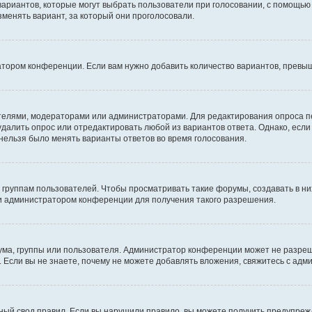
 вариантов, которые могут выбрать пользователи при голосовании, с помощью
зменять вариант, за который они проголосовали.
атором конференции. Если вам нужно добавить количество вариантов, превы
дателями, модераторами или администраторами. Для редактирования опроса п
 удалить опрос или отредактировать любой из вариантов ответа. Однако, есл
 нельзя было менять варианты ответов во время голосования.
руппам пользователей. Чтобы просматривать такие форумы, создавать в них
и администратором конференции для получения такого разрешения.
ма, группы или пользователя. Администратор конференции может не разре
 Если вы не знаете, почему не можете добавлять вложения, свяжитесь с ад
ый свод правил. Если вы нарушили правило, вы можете получить предупреж