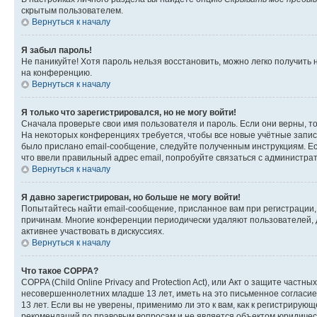
скрытым пользователем.
Вернуться к началу
Я забыл пароль!
Не паникуйте! Хотя пароль нельзя восстановить, можно легко получить
на конференцию.
Вернуться к началу
Я только что зарегистрировался, но не могу войти!
Сначала проверьте свои имя пользователя и пароль. Если они верны, т
На некоторых конференциях требуется, чтобы все новые учётные запис
было прислано email-сообщение, следуйте полученным инструкциям. Есл
что ввели правильный адрес email, попробуйте связаться с администра
Вернуться к началу
Я давно зарегистрирован, но больше не могу войти!
Попытайтесь найти email-сообщение, присланное вам при регистрации, 
причинам. Многие конференции периодически удаляют пользователей, 
активнее участвовать в дискуссиях.
Вернуться к началу
Что такое COPPA?
COPPA (Child Online Privacy and Protection Act), или Акт о защите час
несовершеннолетних младше 13 лет, иметь на это письменное согласи
13 лет. Если вы не уверены, применимо ли это к вам, как к регистриру
рекомендаций по правовым вопросам и не является объектом юридичес