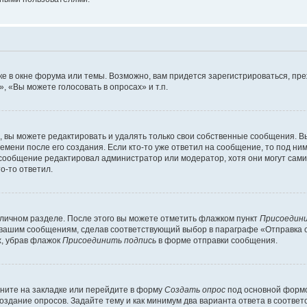
е в окне форума или темы. Возможно, вам придется зарегистрироваться, пр
 «Вы можете голосовать в опросах» и т.п.
вы можете редактировать и удалять только свои собственные сообщения. В
емени после его создания. Если кто-то уже ответил на сообщение, то под ни
и сообщение редактировал администратор или модератор, хотя они могут сами
о-то ответил.
 личном разделе. После этого вы можете отметить флажком пункт
Присоедини
 вашим сообщениям, сделав соответствующий выбор в параграфе «Отправка 
х, убрав флажок
Присоединить подпись
в форме отправки сообщения.
ните на закладке или перейдите в форму
Создать опрос
под основной формо
создание опросов. Задайте тему и как минимум два варианта ответа в соотве