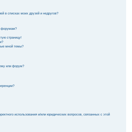
лей в списках моих друзей и недругов?
и форумам?
стую страницу!
и?
ные мной темы?
тему или форум?
ференции?
рректного использования и/или юридических вопросов, связанных с этой