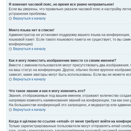
Я изменил часовой пояс, но время все равно неправильное!
Если вы уверены, что правильно указали часовой пояс и настройку лет
устранения проблемы.
Вернуться к началу
Моего языка нет в списке!
Администратор не установил поддержку вашего языка на конференции, 
языковой пакет. Если такого языкового пакета не существует, то вы с
конференции)
Вернуться к началу
Как я могу поместить изображение вместе со своим именем?
Вместе с именем пользователя могут присутствовать два изображения. О
на ваш статус на конференции. Другое, обычно более крупное изображен
зависит, какие аватары могут быть использованы. Если вы не можете 
Вернуться к началу
Что такое звание и как я могу изменить его?
Звания, отображаемые под вашим именем, отражают количество созда
напрямую изменять наименования званий на конференции, так как они 
На большинстве конференций это запрещено, и модератор или админис
Вернуться к началу
Когда я щёлкаю по ссылке «email» от меня требуют войти на конфер
Только зарегистрированные пользователи могут отправлять email-сооб
того, чтобы предотвратить злоупотребления почтовой системой анони