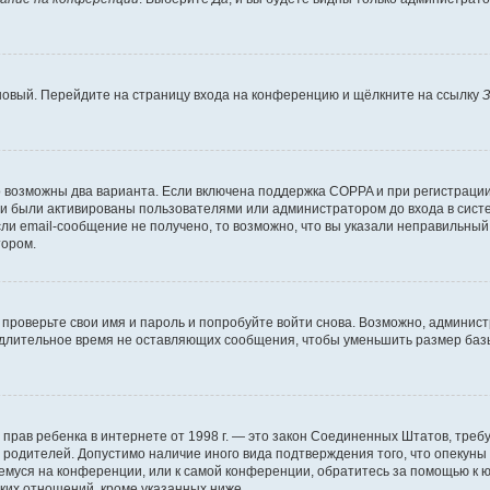
 новый. Перейдите на страницу входа на конференцию и щёлкните на ссылку
З
о возможны два варианта. Если включена поддержка COPPA и при регистрации 
и были активированы пользователями или администратором до входа в систе
и email-сообщение не получено, то возможно, что вы указали неправильный 
тором.
проверьте свои имя и пароль и попробуйте войти снова. Возможно, админист
длительное время не оставляющих сообщения, чтобы уменьшить размер базы
тных прав ребенка в интернете от 1998 г. — это закон Соединенных Штатов, т
е родителей. Допустимо наличие иного вида подтверждения того, что опек
ющемуся на конференции, или к самой конференции, обратитесь за помощью к 
ких отношений, кроме указанных ниже.