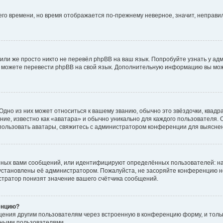
него времени, но время отображается по-прежнему неверное, значит, неправ
или же просто никто не перевёл phpBB на ваш язык. Попробуйте узнать у ад
ами можете перевести phpBB на свой язык. Дополнительную информацию вы мо
дно из них может относиться к вашему званию, обычно это звёздочки, квадр
ие, известно как «аватара» и обычно уникально для каждого пользователя. О
использовать аватары, свяжитесь с администратором конференции для выясне
нных вами сообщений, или идентифицируют определённых пользователей: на
установлены её администратором. Пожалуйста, не засоряйте конференцию н
тратор понизят значение вашего счётчика сообщений.
енцию?
щения другим пользователям через встроенную в конференцию форму, и толь
мными пользователями.