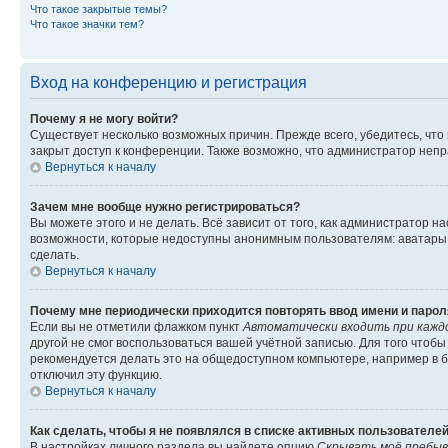
Что такое закрытые темы?
Что такое значки тем?
Вход на конференцию и регистрация
Почему я не могу войти?
Существует несколько возможных причин. Прежде всего, убедитесь, что
закрыт доступ к конференции. Также возможно, что администратор неп
Вернуться к началу
Зачем мне вообще нужно регистрироваться?
Вы можете этого и не делать. Всё зависит от того, как администратор
возможности, которые недоступны анонимным пользователям: аватары, л
сделать.
Вернуться к началу
Почему мне периодически приходится повторять ввод имени и парол
Если вы не отметили флажком пункт
Автоматически входить при кажд
другой не смог воспользоваться вашей учётной записью. Для того чтоб
рекомендуется делать это на общедоступном компьютере, например в би
отключил эту функцию.
Вернуться к началу
Как сделать, чтобы я не появлялся в списке активных пользователе
В настройках личного раздела вы найдете опцию
Скрывать моё пребыв