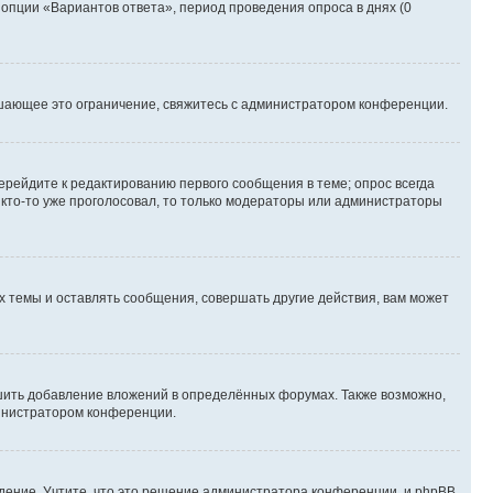
 опции «Вариантов ответа», период проведения опроса в днях (0
шающее это ограничение, свяжитесь с администратором конференции.
ерейдите к редактированию первого сообщения в теме; опрос всегда
и кто-то уже проголосовал, то только модераторы или администраторы
 темы и оставлять сообщения, совершать другие действия, вам может
шить добавление вложений в определённых форумах. Также возможно,
министратором конференции.
дение. Учтите, что это решение администратора конференции, и phpBB