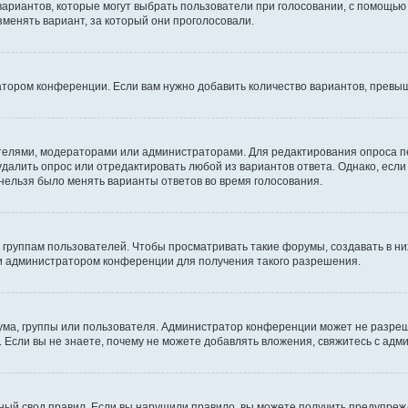
 вариантов, которые могут выбрать пользователи при голосовании, с помощью
зменять вариант, за который они проголосовали.
атором конференции. Если вам нужно добавить количество вариантов, превы
дателями, модераторами или администраторами. Для редактирования опроса п
 удалить опрос или отредактировать любой из вариантов ответа. Однако, есл
 нельзя было менять варианты ответов во время голосования.
руппам пользователей. Чтобы просматривать такие форумы, создавать в них
и администратором конференции для получения такого разрешения.
ма, группы или пользователя. Администратор конференции может не разре
 Если вы не знаете, почему не можете добавлять вложения, свяжитесь с ад
ый свод правил. Если вы нарушили правило, вы можете получить предупреж