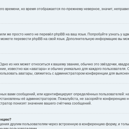
него времени, но время отображается по-прежнему неверное, значит, неправ
или же просто никто не перевёл phpBB на ваш язык. Попробуйте узнать у ад
ами можете перевести phpBB на свой язык. Дополнительную информацию вы мо
дно из них может относиться к вашему званию, обычно это звёздочки, квадр
ие, известно как «аватара» и обычно уникально для каждого пользователя. О
использовать аватары, свяжитесь с администратором конференции для выясне
нных вами сообщений, или идентифицируют определённых пользователей: на
установлены её администратором. Пожалуйста, не засоряйте конференцию н
тратор понизят значение вашего счётчика сообщений.
енцию?
щения другим пользователям через встроенную в конференцию форму, и толь
мными пользователями.