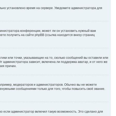
ильно установлено время на сервере. Уведомите администратора для
министратора конференции, может ли он установить нужный вам
жете получить на сайте phpBB (ссылка находится внизу страниц
атики или точки, указывающие на то, сколько сообщений вы оставили или
т администратора зависит, включена ли поддержка аватар, и от него же
ния причин.
пример, модераторов и администраторов. Обычно вы не можете
енужными сообщениями только для того, чтобы повысить своё звание.
ко если администратор включил такую возможность. Это сделано для