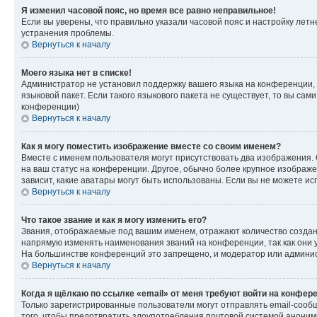
Я изменил часовой пояс, но время все равно неправильное!
Если вы уверены, что правильно указали часовой пояс и настройку лет
устранения проблемы.
Вернуться к началу
Моего языка нет в списке!
Администратор не установил поддержку вашего языка на конференции, 
языковой пакет. Если такого языкового пакета не существует, то вы с
конференции)
Вернуться к началу
Как я могу поместить изображение вместе со своим именем?
Вместе с именем пользователя могут присутствовать два изображения. О
на ваш статус на конференции. Другое, обычно более крупное изображен
зависит, какие аватары могут быть использованы. Если вы не можете 
Вернуться к началу
Что такое звание и как я могу изменить его?
Звания, отображаемые под вашим именем, отражают количество созда
напрямую изменять наименования званий на конференции, так как они 
На большинстве конференций это запрещено, и модератор или админис
Вернуться к началу
Когда я щёлкаю по ссылке «email» от меня требуют войти на конфер
Только зарегистрированные пользователи могут отправлять email-сооб
того, чтобы предотвратить злоупотребления почтовой системой анони