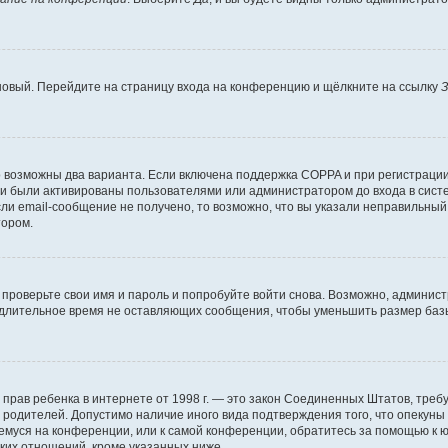
 новый. Перейдите на страницу входа на конференцию и щёлкните на ссылку
З
о возможны два варианта. Если включена поддержка COPPA и при регистрации 
и были активированы пользователями или администратором до входа в систе
и email-сообщение не получено, то возможно, что вы указали неправильный 
тором.
проверьте свои имя и пароль и попробуйте войти снова. Возможно, админист
длительное время не оставляющих сообщения, чтобы уменьшить размер базы
тных прав ребенка в интернете от 1998 г. — это закон Соединенных Штатов, т
е родителей. Допустимо наличие иного вида подтверждения того, что опек
ющемуся на конференции, или к самой конференции, обратитесь за помощью к 
ких отношений, кроме указанных ниже.