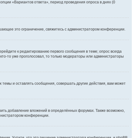
 опции «Вариантов ответа», период проведения опроса в днях (0
шающее это ограничение, свяжитесь с администратором конференции.
ерейдите к редактированию первого сообщения в теме; опрос всегда
и кто-то уже проголосовал, то только модераторы или администраторы
 темы и оставлять сообщения, совершать другие действия, вам может
шить добавление вложений в определённых форумах. Также возможно,
министратором конференции.
дение. Учтите, что это решение администратора конференции, и phpBB