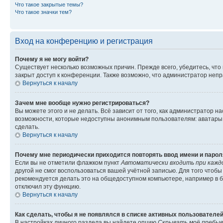
Что такое закрытые темы?
Что такое значки тем?
Вход на конференцию и регистрация
Почему я не могу войти?
Существует несколько возможных причин. Прежде всего, убедитесь, что
закрыт доступ к конференции. Также возможно, что администратор неп
Вернуться к началу
Зачем мне вообще нужно регистрироваться?
Вы можете этого и не делать. Всё зависит от того, как администратор
возможности, которые недоступны анонимным пользователям: аватары, л
сделать.
Вернуться к началу
Почему мне периодически приходится повторять ввод имени и парол
Если вы не отметили флажком пункт
Автоматически входить при кажд
другой не смог воспользоваться вашей учётной записью. Для того чтоб
рекомендуется делать это на общедоступном компьютере, например в би
отключил эту функцию.
Вернуться к началу
Как сделать, чтобы я не появлялся в списке активных пользователе
В настройках личного раздела вы найдете опцию
Скрывать моё пребыв