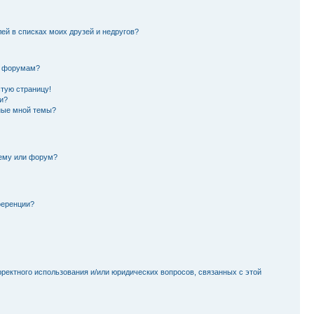
лей в списках моих друзей и недругов?
и форумам?
стую страницу!
и?
ные мной темы?
тему или форум?
ференции?
рректного использования и/или юридических вопросов, связанных с этой