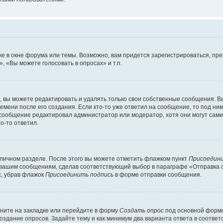
е в окне форума или темы. Возможно, вам придется зарегистрироваться, пр
 «Вы можете голосовать в опросах» и т.п.
вы можете редактировать и удалять только свои собственные сообщения. В
емени после его создания. Если кто-то уже ответил на сообщение, то под ни
и сообщение редактировал администратор или модератор, хотя они могут сами
о-то ответил.
 личном разделе. После этого вы можете отметить флажком пункт
Присоедини
 вашим сообщениям, сделав соответствующий выбор в параграфе «Отправка 
х, убрав флажок
Присоединить подпись
в форме отправки сообщения.
ните на закладке или перейдите в форму
Создать опрос
под основной формо
создание опросов. Задайте тему и как минимум два варианта ответа в соотве