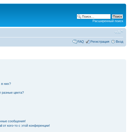
Расширенный поиск
FAQ
Регистрация
Вход
 в них?
т разные цвета?
чные сообщения!
l от кого-то с этой конференции!