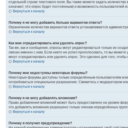
отдельной строке текстового поля. Вы также можете задать количество
означает, что опрос будет постоянным) и возможность пользователей и
Вернуться к началу
Почему я не могу добавить больше вариантов ответа?
Ограничение количества вариантов ответа устанавливается администр
Вернуться к началу
Как мне отредактировать или удалить опрос?
Так же, как и сообщения, опросы могут редактироваться только их соз
связан именно с ним. Если никто не успел проголосовать, то вы можете
могут отредактировать или удалить опрос. Это сделано для того, чтобы
Вернуться к началу
Почему мне недоступны некоторые форумы?
Некоторые форумы доступны только определённым пользователям или г
потребоваться специальное разрешение. Свяжитесь с модератором ил
Вернуться к началу
Почему я не могу добавлять вложения?
Право добавления вложений может быть предоставлено на уровне фору
что добавлять вложения разрешено только членам определённых групп.
Вернуться к началу
Почему я получил предупреждение?
На каждой конференции администраторы устанавливают свой собственн