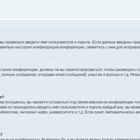
 вы правильно вводите имя пользователя и пароль. Если данные введены пра
равильно настроил конфигурацию конференции, свяжитесь с ним для исправле
 настроил конференцию: должны ли вы зарегистрироваться, чтобы размещать 
ичные сообщения, отправка email-сообщений, участие в группах и т.д. Регис
я?
ом посещении
, вы сможете оставаться под своим именем на конференции тол
ы вам не приходилось вводить имя пользователя и пароль каждый раз, вы мож
блиотеке, интернет-кафе, университете и т.д. Если пункт
Автоматически вх
й?
ание на конференции
. Выберите
Да
, и вы будете видны только администрат