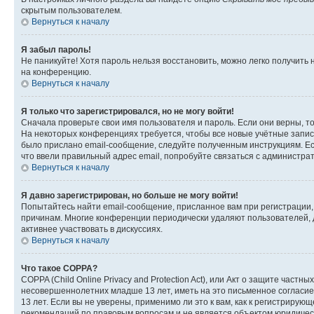
скрытым пользователем.
Вернуться к началу
Я забыл пароль!
Не паникуйте! Хотя пароль нельзя восстановить, можно легко получить
на конференцию.
Вернуться к началу
Я только что зарегистрировался, но не могу войти!
Сначала проверьте свои имя пользователя и пароль. Если они верны, т
На некоторых конференциях требуется, чтобы все новые учётные запис
было прислано email-сообщение, следуйте полученным инструкциям. Есл
что ввели правильный адрес email, попробуйте связаться с администра
Вернуться к началу
Я давно зарегистрирован, но больше не могу войти!
Попытайтесь найти email-сообщение, присланное вам при регистрации, 
причинам. Многие конференции периодически удаляют пользователей, 
активнее участвовать в дискуссиях.
Вернуться к началу
Что такое COPPA?
COPPA (Child Online Privacy and Protection Act), или Акт о защите час
несовершеннолетних младше 13 лет, иметь на это письменное согласи
13 лет. Если вы не уверены, применимо ли это к вам, как к регистриру
рекомендаций по правовым вопросам и не является объектом юридичес