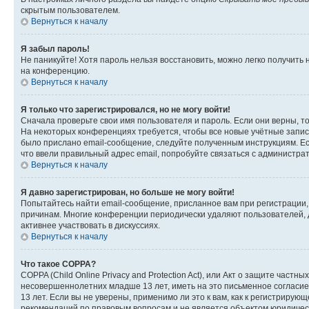
скрытым пользователем.
Вернуться к началу
Я забыл пароль!
Не паникуйте! Хотя пароль нельзя восстановить, можно легко получить
на конференцию.
Вернуться к началу
Я только что зарегистрировался, но не могу войти!
Сначала проверьте свои имя пользователя и пароль. Если они верны, т
На некоторых конференциях требуется, чтобы все новые учётные запис
было прислано email-сообщение, следуйте полученным инструкциям. Есл
что ввели правильный адрес email, попробуйте связаться с администра
Вернуться к началу
Я давно зарегистрирован, но больше не могу войти!
Попытайтесь найти email-сообщение, присланное вам при регистрации, 
причинам. Многие конференции периодически удаляют пользователей, 
активнее участвовать в дискуссиях.
Вернуться к началу
Что такое COPPA?
COPPA (Child Online Privacy and Protection Act), или Акт о защите час
несовершеннолетних младше 13 лет, иметь на это письменное согласи
13 лет. Если вы не уверены, применимо ли это к вам, как к регистриру
рекомендаций по правовым вопросам и не является объектом юридичес