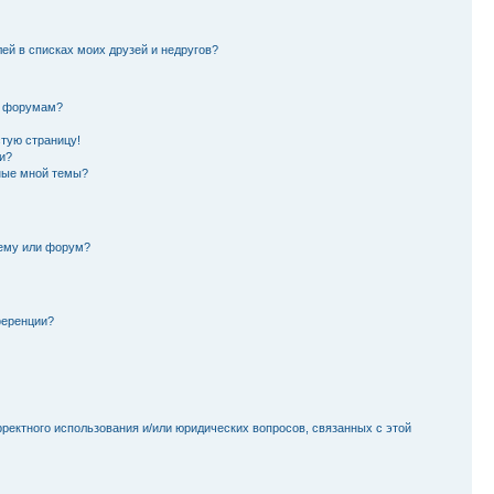
лей в списках моих друзей и недругов?
и форумам?
стую страницу!
и?
ные мной темы?
тему или форум?
ференции?
рректного использования и/или юридических вопросов, связанных с этой