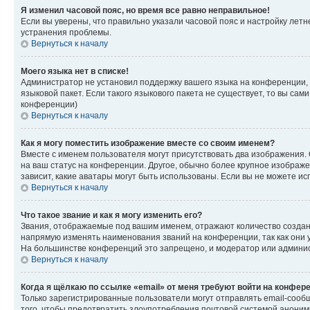
Я изменил часовой пояс, но время все равно неправильное!
Если вы уверены, что правильно указали часовой пояс и настройку лет
устранения проблемы.
Вернуться к началу
Моего языка нет в списке!
Администратор не установил поддержку вашего языка на конференции, 
языковой пакет. Если такого языкового пакета не существует, то вы с
конференции)
Вернуться к началу
Как я могу поместить изображение вместе со своим именем?
Вместе с именем пользователя могут присутствовать два изображения. О
на ваш статус на конференции. Другое, обычно более крупное изображен
зависит, какие аватары могут быть использованы. Если вы не можете 
Вернуться к началу
Что такое звание и как я могу изменить его?
Звания, отображаемые под вашим именем, отражают количество созда
напрямую изменять наименования званий на конференции, так как они 
На большинстве конференций это запрещено, и модератор или админис
Вернуться к началу
Когда я щёлкаю по ссылке «email» от меня требуют войти на конфер
Только зарегистрированные пользователи могут отправлять email-сооб
того, чтобы предотвратить злоупотребления почтовой системой анони