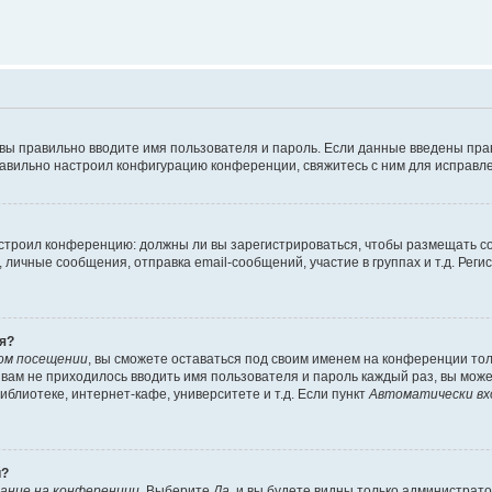
 вы правильно вводите имя пользователя и пароль. Если данные введены пра
равильно настроил конфигурацию конференции, свяжитесь с ним для исправле
 настроил конференцию: должны ли вы зарегистрироваться, чтобы размещать 
ичные сообщения, отправка email-сообщений, участие в группах и т.д. Регис
я?
ом посещении
, вы сможете оставаться под своим именем на конференции тол
ы вам не приходилось вводить имя пользователя и пароль каждый раз, вы мож
блиотеке, интернет-кафе, университете и т.д. Если пункт
Автоматически вх
й?
ание на конференции
. Выберите
Да
, и вы будете видны только администрат