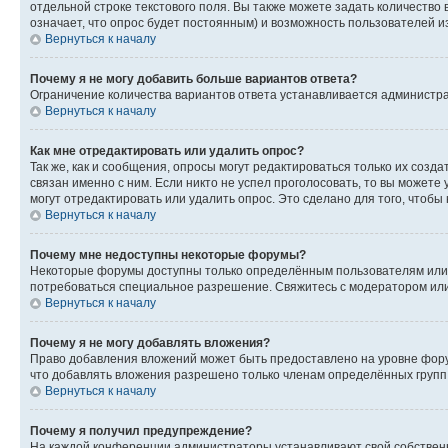
отдельной строке текстового поля. Вы также можете задать количество
означает, что опрос будет постоянным) и возможность пользователей и
Вернуться к началу
Почему я не могу добавить больше вариантов ответа?
Ограничение количества вариантов ответа устанавливается администр
Вернуться к началу
Как мне отредактировать или удалить опрос?
Так же, как и сообщения, опросы могут редактироваться только их соз
связан именно с ним. Если никто не успел проголосовать, то вы можете
могут отредактировать или удалить опрос. Это сделано для того, чтобы
Вернуться к началу
Почему мне недоступны некоторые форумы?
Некоторые форумы доступны только определённым пользователям или г
потребоваться специальное разрешение. Свяжитесь с модератором ил
Вернуться к началу
Почему я не могу добавлять вложения?
Право добавления вложений может быть предоставлено на уровне фору
что добавлять вложения разрешено только членам определённых групп.
Вернуться к началу
Почему я получил предупреждение?
На каждой конференции администраторы устанавливают свой собственн