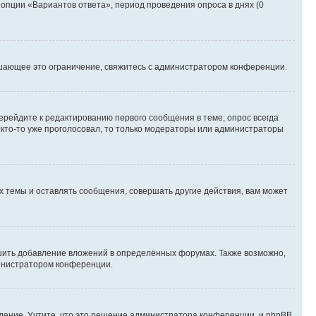
 опции «Вариантов ответа», период проведения опроса в днях (0
шающее это ограничение, свяжитесь с администратором конференции.
ерейдите к редактированию первого сообщения в теме; опрос всегда
и кто-то уже проголосовал, то только модераторы или администраторы
 темы и оставлять сообщения, совершать другие действия, вам может
шить добавление вложений в определённых форумах. Также возможно,
министратором конференции.
дение. Учтите, что это решение администратора конференции, и phpBB