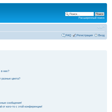
Расширенный поиск
FAQ
Регистрация
Вход
 в них?
т разные цвета?
чные сообщения!
l от кого-то с этой конференции!