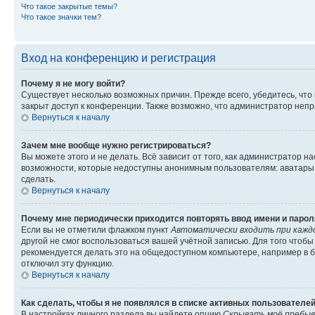
Что такое закрытые темы?
Что такое значки тем?
Вход на конференцию и регистрация
Почему я не могу войти?
Существует несколько возможных причин. Прежде всего, убедитесь, что
закрыт доступ к конференции. Также возможно, что администратор неп
Вернуться к началу
Зачем мне вообще нужно регистрироваться?
Вы можете этого и не делать. Всё зависит от того, как администратор
возможности, которые недоступны анонимным пользователям: аватары, л
сделать.
Вернуться к началу
Почему мне периодически приходится повторять ввод имени и парол
Если вы не отметили флажком пункт
Автоматически входить при кажд
другой не смог воспользоваться вашей учётной записью. Для того чтоб
рекомендуется делать это на общедоступном компьютере, например в би
отключил эту функцию.
Вернуться к началу
Как сделать, чтобы я не появлялся в списке активных пользователе
В настройках личного раздела вы найдете опцию
Скрывать моё пребыв