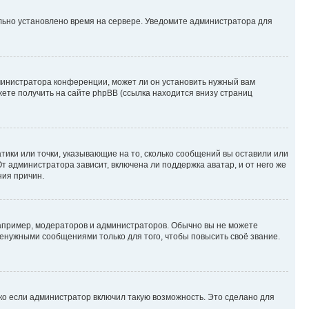
ильно установлено время на сервере. Уведомите администратора для
министратора конференции, может ли он установить нужный вам
жете получить на сайте phpBB (ссылка находится внизу страниц
атики или точки, указывающие на то, сколько сообщений вы оставили или
т администратора зависит, включена ли поддержка аватар, и от него же
ния причин.
пример, модераторов и администраторов. Обычно вы не можете
енужными сообщениями только для того, чтобы повысить своё звание.
ко если администратор включил такую возможность. Это сделано для