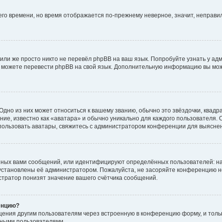
него времени, но время отображается по-прежнему неверное, значит, неправ
или же просто никто не перевёл phpBB на ваш язык. Попробуйте узнать у ад
ами можете перевести phpBB на свой язык. Дополнительную информацию вы мо
дно из них может относиться к вашему званию, обычно это звёздочки, квадр
ие, известно как «аватара» и обычно уникально для каждого пользователя. О
использовать аватары, свяжитесь с администратором конференции для выясне
нных вами сообщений, или идентифицируют определённых пользователей: на
установлены её администратором. Пожалуйста, не засоряйте конференцию н
тратор понизят значение вашего счётчика сообщений.
енцию?
щения другим пользователям через встроенную в конференцию форму, и толь
мными пользователями.