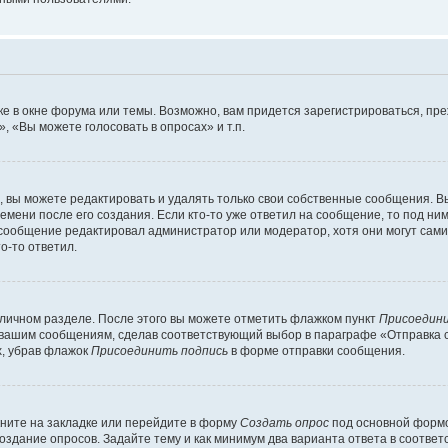
е в окне форума или темы. Возможно, вам придется зарегистрироваться, пр
 «Вы можете голосовать в опросах» и т.п.
вы можете редактировать и удалять только свои собственные сообщения. В
емени после его создания. Если кто-то уже ответил на сообщение, то под ни
и сообщение редактировал администратор или модератор, хотя они могут сами
о-то ответил.
 личном разделе. После этого вы можете отметить флажком пункт
Присоедини
 вашим сообщениям, сделав соответствующий выбор в параграфе «Отправка 
х, убрав флажок
Присоединить подпись
в форме отправки сообщения.
ните на закладке или перейдите в форму
Создать опрос
под основной формо
создание опросов. Задайте тему и как минимум два варианта ответа в соотве