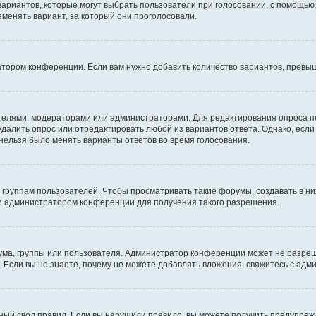
 вариантов, которые могут выбрать пользователи при голосовании, с помощью
зменять вариант, за который они проголосовали.
атором конференции. Если вам нужно добавить количество вариантов, превы
дателями, модераторами или администраторами. Для редактирования опроса п
 удалить опрос или отредактировать любой из вариантов ответа. Однако, есл
 нельзя было менять варианты ответов во время голосования.
руппам пользователей. Чтобы просматривать такие форумы, создавать в них
и администратором конференции для получения такого разрешения.
ма, группы или пользователя. Администратор конференции может не разре
 Если вы не знаете, почему не можете добавлять вложения, свяжитесь с ад
ый свод правил. Если вы нарушили правило, вы можете получить предупреж