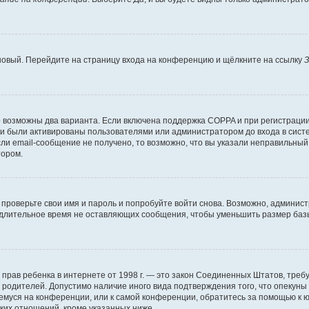
 новый. Перейдите на страницу входа на конференцию и щёлкните на ссылку
З
о возможны два варианта. Если включена поддержка COPPA и при регистрации 
и были активированы пользователями или администратором до входа в систе
и email-сообщение не получено, то возможно, что вы указали неправильный 
тором.
проверьте свои имя и пароль и попробуйте войти снова. Возможно, админист
длительное время не оставляющих сообщения, чтобы уменьшить размер базы
тных прав ребенка в интернете от 1998 г. — это закон Соединенных Штатов, т
е родителей. Допустимо наличие иного вида подтверждения того, что опек
ющемуся на конференции, или к самой конференции, обратитесь за помощью к 
ких отношений, кроме указанных ниже.