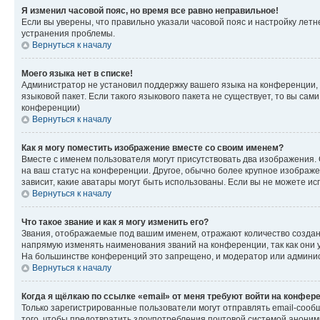
Я изменил часовой пояс, но время все равно неправильное!
Если вы уверены, что правильно указали часовой пояс и настройку лет
устранения проблемы.
Вернуться к началу
Моего языка нет в списке!
Администратор не установил поддержку вашего языка на конференции, 
языковой пакет. Если такого языкового пакета не существует, то вы с
конференции)
Вернуться к началу
Как я могу поместить изображение вместе со своим именем?
Вместе с именем пользователя могут присутствовать два изображения. О
на ваш статус на конференции. Другое, обычно более крупное изображен
зависит, какие аватары могут быть использованы. Если вы не можете 
Вернуться к началу
Что такое звание и как я могу изменить его?
Звания, отображаемые под вашим именем, отражают количество созда
напрямую изменять наименования званий на конференции, так как они 
На большинстве конференций это запрещено, и модератор или админис
Вернуться к началу
Когда я щёлкаю по ссылке «email» от меня требуют войти на конфер
Только зарегистрированные пользователи могут отправлять email-сооб
того, чтобы предотвратить злоупотребления почтовой системой анони