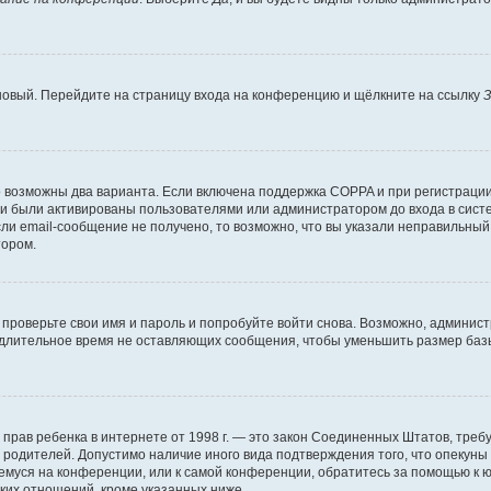
 новый. Перейдите на страницу входа на конференцию и щёлкните на ссылку
З
о возможны два варианта. Если включена поддержка COPPA и при регистрации 
и были активированы пользователями или администратором до входа в систе
и email-сообщение не получено, то возможно, что вы указали неправильный 
тором.
проверьте свои имя и пароль и попробуйте войти снова. Возможно, админист
длительное время не оставляющих сообщения, чтобы уменьшить размер базы
тных прав ребенка в интернете от 1998 г. — это закон Соединенных Штатов, т
е родителей. Допустимо наличие иного вида подтверждения того, что опек
ющемуся на конференции, или к самой конференции, обратитесь за помощью к 
ких отношений, кроме указанных ниже.