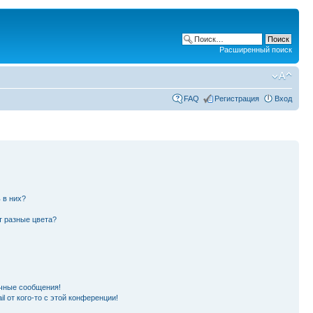
Расширенный поиск
FAQ
Регистрация
Вход
 в них?
т разные цвета?
чные сообщения!
l от кого-то с этой конференции!