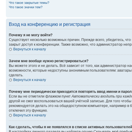
Что такое закрытые темы?
Что такое значки тем?
Вход на конференцию и регистрация
Почему я не могу войти?
Существует несколько возможных причин. Прежде всего, убедитесь, что
закрыт доступ к конференции. Также возможно, что администратор неп
Вернуться к началу
Зачем мне вообще нужно регистрироваться?
Вы можете этого и не делать. Всё зависит от того, как администратор
возможности, которые недоступны анонимным пользователям: аватары, л
сделать.
Вернуться к началу
Почему мне периодически приходится повторять ввод имени и парол
Если вы не отметили флажком пункт
Автоматически входить при кажд
другой не смог воспользоваться вашей учётной записью. Для того чтоб
рекомендуется делать это на общедоступном компьютере, например в би
отключил эту функцию.
Вернуться к началу
Как сделать, чтобы я не появлялся в списке активных пользователе
В настройках личного раздела вы найдете опцию
Скрывать моё пребыв