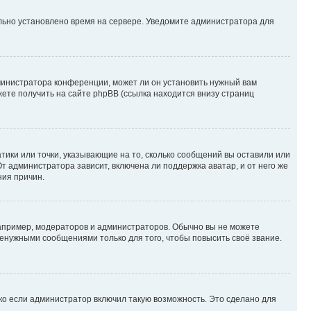
ильно установлено время на сервере. Уведомите администратора для
министратора конференции, может ли он установить нужный вам
жете получить на сайте phpBB (ссылка находится внизу страниц
атики или точки, указывающие на то, сколько сообщений вы оставили или
т администратора зависит, включена ли поддержка аватар, и от него же
ния причин.
пример, модераторов и администраторов. Обычно вы не можете
енужными сообщениями только для того, чтобы повысить своё звание.
ко если администратор включил такую возможность. Это сделано для