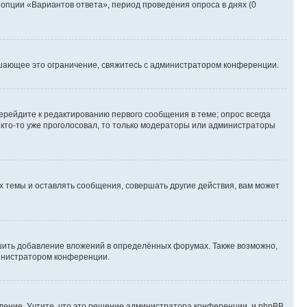
 опции «Вариантов ответа», период проведения опроса в днях (0
шающее это ограничение, свяжитесь с администратором конференции.
ерейдите к редактированию первого сообщения в теме; опрос всегда
и кто-то уже проголосовал, то только модераторы или администраторы
 темы и оставлять сообщения, совершать другие действия, вам может
шить добавление вложений в определённых форумах. Также возможно,
министратором конференции.
дение. Учтите, что это решение администратора конференции, и phpBB