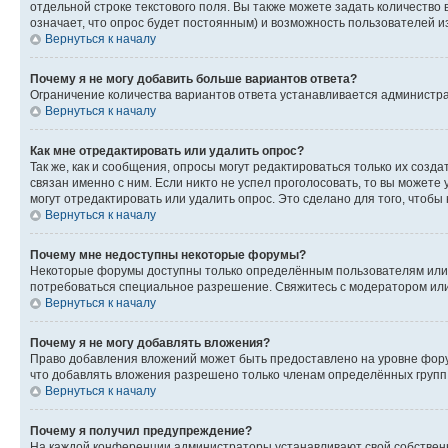
отдельной строке текстового поля. Вы также можете задать количество
означает, что опрос будет постоянным) и возможность пользователей и
Вернуться к началу
Почему я не могу добавить больше вариантов ответа?
Ограничение количества вариантов ответа устанавливается администр
Вернуться к началу
Как мне отредактировать или удалить опрос?
Так же, как и сообщения, опросы могут редактироваться только их соз
связан именно с ним. Если никто не успел проголосовать, то вы можете
могут отредактировать или удалить опрос. Это сделано для того, чтобы
Вернуться к началу
Почему мне недоступны некоторые форумы?
Некоторые форумы доступны только определённым пользователям или г
потребоваться специальное разрешение. Свяжитесь с модератором ил
Вернуться к началу
Почему я не могу добавлять вложения?
Право добавления вложений может быть предоставлено на уровне фору
что добавлять вложения разрешено только членам определённых групп.
Вернуться к началу
Почему я получил предупреждение?
На каждой конференции администраторы устанавливают свой собственн