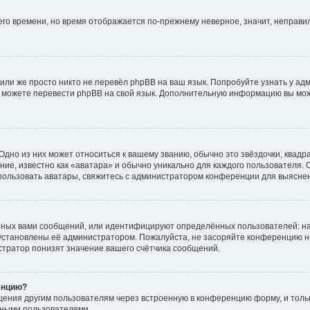
него времени, но время отображается по-прежнему неверное, значит, неправ
или же просто никто не перевёл phpBB на ваш язык. Попробуйте узнать у ад
ами можете перевести phpBB на свой язык. Дополнительную информацию вы мо
дно из них может относиться к вашему званию, обычно это звёздочки, квадр
ие, известно как «аватара» и обычно уникально для каждого пользователя. О
использовать аватары, свяжитесь с администратором конференции для выясне
нных вами сообщений, или идентифицируют определённых пользователей: на
установлены её администратором. Пожалуйста, не засоряйте конференцию н
тратор понизят значение вашего счётчика сообщений.
енцию?
щения другим пользователям через встроенную в конференцию форму, и толь
мными пользователями.