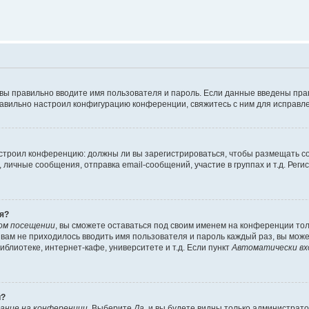
 вы правильно вводите имя пользователя и пароль. Если данные введены пра
равильно настроил конфигурацию конференции, свяжитесь с ним для исправле
 настроил конференцию: должны ли вы зарегистрироваться, чтобы размещать 
ичные сообщения, отправка email-сообщений, участие в группах и т.д. Регис
я?
ом посещении
, вы сможете оставаться под своим именем на конференции тол
ы вам не приходилось вводить имя пользователя и пароль каждый раз, вы мож
блиотеке, интернет-кафе, университете и т.д. Если пункт
Автоматически вх
й?
ание на конференции
. Выберите
Да
, и вы будете видны только администрат