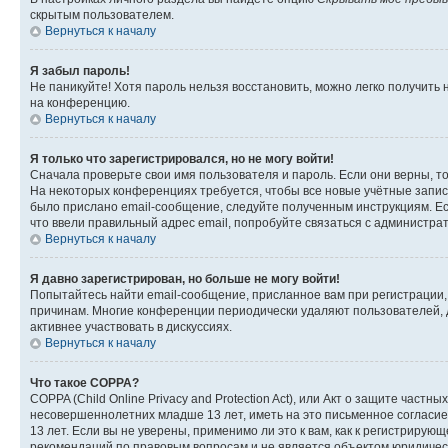
скрытым пользователем.
Вернуться к началу
Я забыл пароль!
Не паникуйте! Хотя пароль нельзя восстановить, можно легко получить
на конференцию.
Вернуться к началу
Я только что зарегистрировался, но не могу войти!
Сначала проверьте свои имя пользователя и пароль. Если они верны, т
На некоторых конференциях требуется, чтобы все новые учётные запис
было прислано email-сообщение, следуйте полученным инструкциям. Есл
что ввели правильный адрес email, попробуйте связаться с администра
Вернуться к началу
Я давно зарегистрирован, но больше не могу войти!
Попытайтесь найти email-сообщение, присланное вам при регистрации, 
причинам. Многие конференции периодически удаляют пользователей, 
активнее участвовать в дискуссиях.
Вернуться к началу
Что такое COPPA?
COPPA (Child Online Privacy and Protection Act), или Акт о защите час
несовершеннолетних младше 13 лет, иметь на это письменное согласи
13 лет. Если вы не уверены, применимо ли это к вам, как к регистриру
рекомендаций по правовым вопросам и не является объектом юридичес