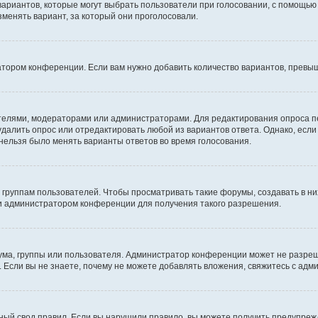
 вариантов, которые могут выбрать пользователи при голосовании, с помощью
зменять вариант, за который они проголосовали.
атором конференции. Если вам нужно добавить количество вариантов, превы
дателями, модераторами или администраторами. Для редактирования опроса п
 удалить опрос или отредактировать любой из вариантов ответа. Однако, есл
 нельзя было менять варианты ответов во время голосования.
руппам пользователей. Чтобы просматривать такие форумы, создавать в них
и администратором конференции для получения такого разрешения.
ма, группы или пользователя. Администратор конференции может не разре
 Если вы не знаете, почему не можете добавлять вложения, свяжитесь с ад
ый свод правил. Если вы нарушили правило, вы можете получить предупреж