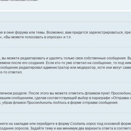
е в окне форума или темы. Возможно, вам придется зарегистрироваться, пр
 «Вы можете голосовать в опросах» и т.п.
вы можете редактировать и удалять только свои собственные сообщения. В
емени после его создания. Если кто-то уже ответил на сообщение, то под ни
и сообщение редактировал администратор или модератор, хотя они могут сами
о-то ответил.
 личном разделе. После этого вы можете отметить флажком пункт
Присоедини
 вашим сообщениям, сделав соответствующий выбор в параграфе «Отправка 
х, убрав флажок
Присоединить подпись
в форме отправки сообщения.
ните на закладке или перейдите в форму
Создать опрос
под основной формо
создание опросов. Задайте тему и как минимум два варианта ответа в соотве