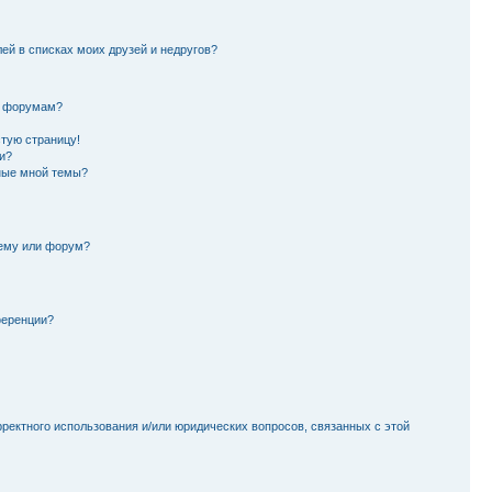
лей в списках моих друзей и недругов?
и форумам?
стую страницу!
и?
ные мной темы?
тему или форум?
ференции?
рректного использования и/или юридических вопросов, связанных с этой