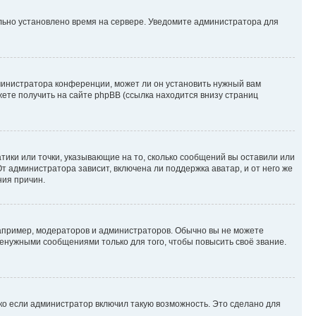
ильно установлено время на сервере. Уведомите администратора для
министратора конференции, может ли он установить нужный вам
жете получить на сайте phpBB (ссылка находится внизу страниц
атики или точки, указывающие на то, сколько сообщений вы оставили или
т администратора зависит, включена ли поддержка аватар, и от него же
ния причин.
пример, модераторов и администраторов. Обычно вы не можете
енужными сообщениями только для того, чтобы повысить своё звание.
ко если администратор включил такую возможность. Это сделано для