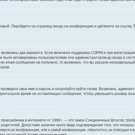
 новый. Перейдите на страницу входа на конференцию и щёлкните на ссылку
З
о возможны два варианта. Если включена поддержка COPPA и при регистрации 
и были активированы пользователями или администратором до входа в систе
и email-сообщение не получено, то возможно, что вы указали неправильный 
тором.
проверьте свои имя и пароль и попробуйте войти снова. Возможно, админист
длительное время не оставляющих сообщения, чтобы уменьшить размер базы
тных прав ребенка в интернете от 1998 г. — это закон Соединенных Штатов, т
е родителей. Допустимо наличие иного вида подтверждения того, что опек
ющемуся на конференции, или к самой конференции, обратитесь за помощью к 
ких отношений, кроме указанных ниже.