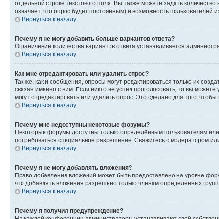
отдельной строке текстового поля. Вы также можете задать количество
означает, что опрос будет постоянным) и возможность пользователей и
Вернуться к началу
Почему я не могу добавить больше вариантов ответа?
Ограничение количества вариантов ответа устанавливается администр
Вернуться к началу
Как мне отредактировать или удалить опрос?
Так же, как и сообщения, опросы могут редактироваться только их соз
связан именно с ним. Если никто не успел проголосовать, то вы можете
могут отредактировать или удалить опрос. Это сделано для того, чтобы
Вернуться к началу
Почему мне недоступны некоторые форумы?
Некоторые форумы доступны только определённым пользователям или г
потребоваться специальное разрешение. Свяжитесь с модератором ил
Вернуться к началу
Почему я не могу добавлять вложения?
Право добавления вложений может быть предоставлено на уровне фору
что добавлять вложения разрешено только членам определённых групп.
Вернуться к началу
Почему я получил предупреждение?
На каждой конференции администраторы устанавливают свой собственн