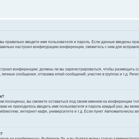
 вы правильно вводите имя пользователя и пароль. Если данные введены пра
равильно настроил конфигурацию конференции, свяжитесь с ним для исправле
 настроил конференцию: должны ли вы зарегистрироваться, чтобы размещать 
ичные сообщения, отправка email-сообщений, участие в группах и т.д. Регис
я?
ом посещении
, вы сможете оставаться под своим именем на конференции тол
ы вам не приходилось вводить имя пользователя и пароль каждый раз, вы мож
блиотеке, интернет-кафе, университете и т.д. Если пункт
Автоматически вх
й?
ание на конференции
. Выберите
Да
, и вы будете видны только администрат