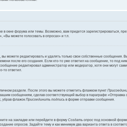
е в окне форума или темы. Возможно, вам придется зарегистрироваться, пр
 «Вы можете голосовать в опросах» и т.п.
вы можете редактировать и удалять только свои собственные сообщения. В
емени после его создания. Если кто-то уже ответил на сообщение, то под ни
и сообщение редактировал администратор или модератор, хотя они могут сами
о-то ответил.
 личном разделе. После этого вы можете отметить флажком пункт
Присоедини
 вашим сообщениям, сделав соответствующий выбор в параграфе «Отправка 
х, убрав флажок
Присоединить подпись
в форме отправки сообщения.
ните на закладке или перейдите в форму
Создать опрос
под основной формо
создание опросов. Задайте тему и как минимум два варианта ответа в соотве