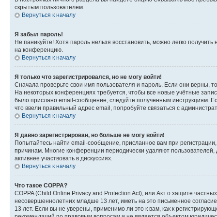
скрытым пользователем.
Вернуться к началу
Я забыл пароль!
Не паникуйте! Хотя пароль нельзя восстановить, можно легко получить
на конференцию.
Вернуться к началу
Я только что зарегистрировался, но не могу войти!
Сначала проверьте свои имя пользователя и пароль. Если они верны, т
На некоторых конференциях требуется, чтобы все новые учётные запис
было прислано email-сообщение, следуйте полученным инструкциям. Есл
что ввели правильный адрес email, попробуйте связаться с администра
Вернуться к началу
Я давно зарегистрирован, но больше не могу войти!
Попытайтесь найти email-сообщение, присланное вам при регистрации, 
причинам. Многие конференции периодически удаляют пользователей, 
активнее участвовать в дискуссиях.
Вернуться к началу
Что такое COPPA?
COPPA (Child Online Privacy and Protection Act), или Акт о защите час
несовершеннолетних младше 13 лет, иметь на это письменное согласи
13 лет. Если вы не уверены, применимо ли это к вам, как к регистриру
рекомендаций по правовым вопросам и не является объектом юридичес