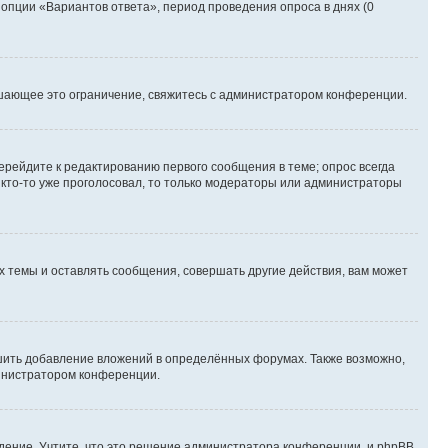
 опции «Вариантов ответа», период проведения опроса в днях (0
шающее это ограничение, свяжитесь с администратором конференции.
ерейдите к редактированию первого сообщения в теме; опрос всегда
и кто-то уже проголосовал, то только модераторы или администраторы
 темы и оставлять сообщения, совершать другие действия, вам может
шить добавление вложений в определённых форумах. Также возможно,
министратором конференции.
дение. Учтите, что это решение администратора конференции, и phpBB