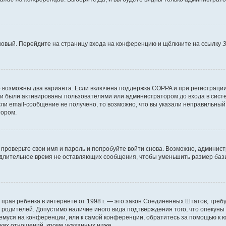
 новый. Перейдите на страницу входа на конференцию и щёлкните на ссылку
З
о возможны два варианта. Если включена поддержка COPPA и при регистрации 
и были активированы пользователями или администратором до входа в систе
и email-сообщение не получено, то возможно, что вы указали неправильный 
тором.
проверьте свои имя и пароль и попробуйте войти снова. Возможно, админист
длительное время не оставляющих сообщения, чтобы уменьшить размер базы
тных прав ребенка в интернете от 1998 г. — это закон Соединенных Штатов, т
е родителей. Допустимо наличие иного вида подтверждения того, что опек
ющемуся на конференции, или к самой конференции, обратитесь за помощью к 
ких отношений, кроме указанных ниже.