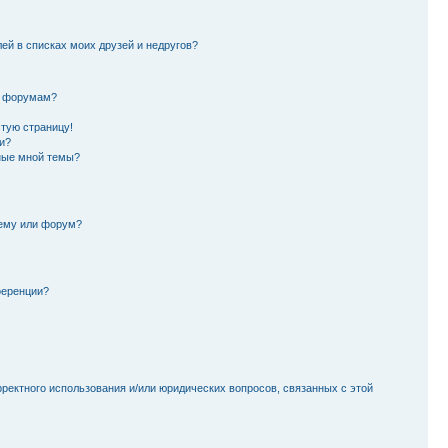
лей в списках моих друзей и недругов?
и форумам?
стую страницу!
и?
ные мной темы?
тему или форум?
ференции?
рректного использования и/или юридических вопросов, связанных с этой