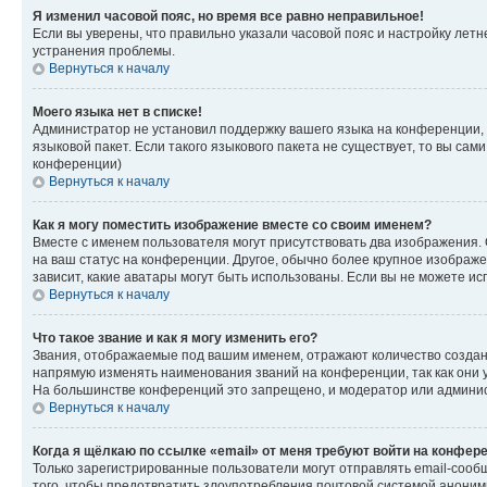
Я изменил часовой пояс, но время все равно неправильное!
Если вы уверены, что правильно указали часовой пояс и настройку лет
устранения проблемы.
Вернуться к началу
Моего языка нет в списке!
Администратор не установил поддержку вашего языка на конференции, 
языковой пакет. Если такого языкового пакета не существует, то вы с
конференции)
Вернуться к началу
Как я могу поместить изображение вместе со своим именем?
Вместе с именем пользователя могут присутствовать два изображения. О
на ваш статус на конференции. Другое, обычно более крупное изображен
зависит, какие аватары могут быть использованы. Если вы не можете 
Вернуться к началу
Что такое звание и как я могу изменить его?
Звания, отображаемые под вашим именем, отражают количество созда
напрямую изменять наименования званий на конференции, так как они 
На большинстве конференций это запрещено, и модератор или админис
Вернуться к началу
Когда я щёлкаю по ссылке «email» от меня требуют войти на конфер
Только зарегистрированные пользователи могут отправлять email-сооб
того, чтобы предотвратить злоупотребления почтовой системой анони