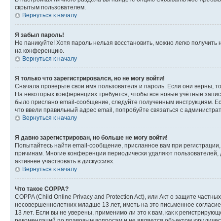
скрытым пользователем.
Вернуться к началу
Я забыл пароль!
Не паникуйте! Хотя пароль нельзя восстановить, можно легко получить
на конференцию.
Вернуться к началу
Я только что зарегистрировался, но не могу войти!
Сначала проверьте свои имя пользователя и пароль. Если они верны, т
На некоторых конференциях требуется, чтобы все новые учётные запис
было прислано email-сообщение, следуйте полученным инструкциям. Есл
что ввели правильный адрес email, попробуйте связаться с администра
Вернуться к началу
Я давно зарегистрирован, но больше не могу войти!
Попытайтесь найти email-сообщение, присланное вам при регистрации, 
причинам. Многие конференции периодически удаляют пользователей, 
активнее участвовать в дискуссиях.
Вернуться к началу
Что такое COPPA?
COPPA (Child Online Privacy and Protection Act), или Акт о защите час
несовершеннолетних младше 13 лет, иметь на это письменное согласи
13 лет. Если вы не уверены, применимо ли это к вам, как к регистриру
рекомендаций по правовым вопросам и не является объектом юридичес