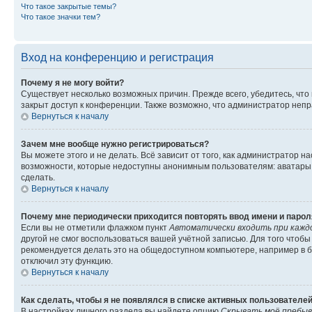
Что такое закрытые темы?
Что такое значки тем?
Вход на конференцию и регистрация
Почему я не могу войти?
Существует несколько возможных причин. Прежде всего, убедитесь, что
закрыт доступ к конференции. Также возможно, что администратор неп
Вернуться к началу
Зачем мне вообще нужно регистрироваться?
Вы можете этого и не делать. Всё зависит от того, как администратор
возможности, которые недоступны анонимным пользователям: аватары, л
сделать.
Вернуться к началу
Почему мне периодически приходится повторять ввод имени и парол
Если вы не отметили флажком пункт
Автоматически входить при кажд
другой не смог воспользоваться вашей учётной записью. Для того чтоб
рекомендуется делать это на общедоступном компьютере, например в би
отключил эту функцию.
Вернуться к началу
Как сделать, чтобы я не появлялся в списке активных пользователе
В настройках личного раздела вы найдете опцию
Скрывать моё пребыв