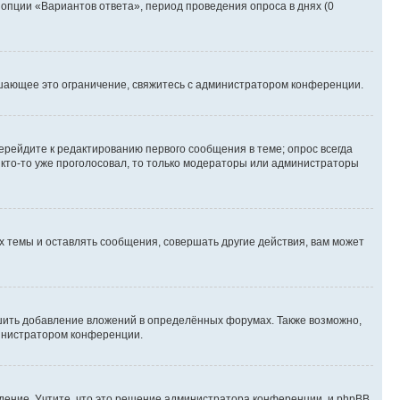
 опции «Вариантов ответа», период проведения опроса в днях (0
шающее это ограничение, свяжитесь с администратором конференции.
ерейдите к редактированию первого сообщения в теме; опрос всегда
и кто-то уже проголосовал, то только модераторы или администраторы
 темы и оставлять сообщения, совершать другие действия, вам может
шить добавление вложений в определённых форумах. Также возможно,
министратором конференции.
дение. Учтите, что это решение администратора конференции, и phpBB