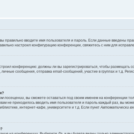
 вы правильно вводите имя пользователя и пароль. Если данные введены пра
равильно настроил конфигурацию конференции, свяжитесь с ним для исправле
 настроил конференцию: должны ли вы зарегистрироваться, чтобы размещать 
ичные сообщения, отправка email-сообщений, участие в группах и т.д. Регис
я?
ом посещении
, вы сможете оставаться под своим именем на конференции тол
ы вам не приходилось вводить имя пользователя и пароль каждый раз, вы мож
блиотеке, интернет-кафе, университете и т.д. Если пункт
Автоматически вх
й?
ание на конференции
. Выберите
Да
, и вы будете видны только администрат