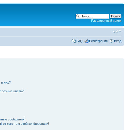
Расширенный поиск
FAQ
Регистрация
Вход
 в них?
т разные цвета?
чные сообщения!
l от кого-то с этой конференции!