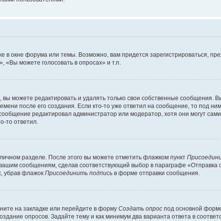
е в окне форума или темы. Возможно, вам придется зарегистрироваться, пр
 «Вы можете голосовать в опросах» и т.п.
вы можете редактировать и удалять только свои собственные сообщения. В
емени после его создания. Если кто-то уже ответил на сообщение, то под ни
и сообщение редактировал администратор или модератор, хотя они могут сами
о-то ответил.
 личном разделе. После этого вы можете отметить флажком пункт
Присоедини
 вашим сообщениям, сделав соответствующий выбор в параграфе «Отправка 
х, убрав флажок
Присоединить подпись
в форме отправки сообщения.
ните на закладке или перейдите в форму
Создать опрос
под основной формо
создание опросов. Задайте тему и как минимум два варианта ответа в соотве