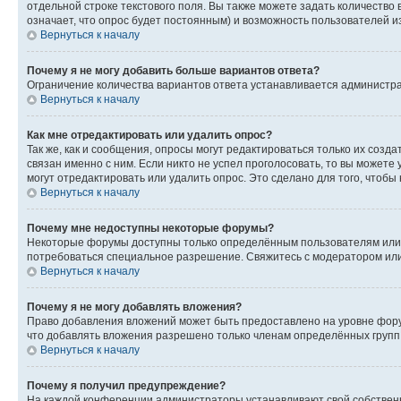
отдельной строке текстового поля. Вы также можете задать количество
означает, что опрос будет постоянным) и возможность пользователей и
Вернуться к началу
Почему я не могу добавить больше вариантов ответа?
Ограничение количества вариантов ответа устанавливается администр
Вернуться к началу
Как мне отредактировать или удалить опрос?
Так же, как и сообщения, опросы могут редактироваться только их соз
связан именно с ним. Если никто не успел проголосовать, то вы можете
могут отредактировать или удалить опрос. Это сделано для того, чтобы
Вернуться к началу
Почему мне недоступны некоторые форумы?
Некоторые форумы доступны только определённым пользователям или г
потребоваться специальное разрешение. Свяжитесь с модератором ил
Вернуться к началу
Почему я не могу добавлять вложения?
Право добавления вложений может быть предоставлено на уровне фору
что добавлять вложения разрешено только членам определённых групп.
Вернуться к началу
Почему я получил предупреждение?
На каждой конференции администраторы устанавливают свой собственн