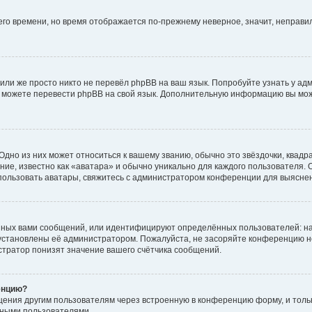
него времени, но время отображается по-прежнему неверное, значит, неправ
или же просто никто не перевёл phpBB на ваш язык. Попробуйте узнать у ад
ами можете перевести phpBB на свой язык. Дополнительную информацию вы мо
дно из них может относиться к вашему званию, обычно это звёздочки, квадр
ие, известно как «аватара» и обычно уникально для каждого пользователя. О
использовать аватары, свяжитесь с администратором конференции для выясне
нных вами сообщений, или идентифицируют определённых пользователей: на
установлены её администратором. Пожалуйста, не засоряйте конференцию н
тратор понизят значение вашего счётчика сообщений.
енцию?
щения другим пользователям через встроенную в конференцию форму, и толь
мными пользователями.