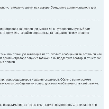
ильно установлено время на сервере. Уведомите администратора для
министратора конференции, может ли он установить нужный вам
жете получить на сайте phpBB (ссылка находится внизу страниц
атики или точки, указывающие на то, сколько сообщений вы оставили или
т администратора зависит, включена ли поддержка аватар, и от него же
ния причин.
пример, модераторов и администраторов. Обычно вы не можете
енужными сообщениями только для того, чтобы повысить своё звание.
ко если администратор включил такую возможность. Это сделано для