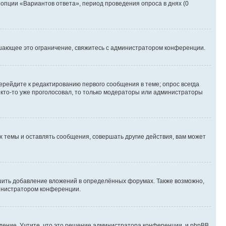
 опции «Вариантов ответа», период проведения опроса в днях (0
шающее это ограничение, свяжитесь с администратором конференции.
ерейдите к редактированию первого сообщения в теме; опрос всегда
и кто-то уже проголосовал, то только модераторы или администраторы
 темы и оставлять сообщения, совершать другие действия, вам может
шить добавление вложений в определённых форумах. Также возможно,
министратором конференции.
дение. Учтите, что это решение администратора конференции, и phpBB