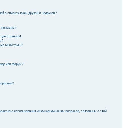
лей в списках моих друзей и недругов?
и форумам?
стую страницу!
и?
ные мной темы?
тему или форум?
ференции?
рректного использования и/или юридических вопросов, связанных с этой