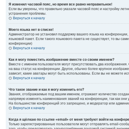
Я изменил часовой пояс, но время все равно неправильное!
Если вы уверены, что правильно указали часовой пояс и настройку лет
устранения проблемы.
Вернуться к началу
Моего языка нет в списке!
Администратор не установил поддержку вашего языка на конференции, 
языковой пакет. Если такого языкового пакета не существует, то вы с
конференции)
Вернуться к началу
Как я могу поместить изображение вместе со своим именем?
Вместе с именем пользователя могут присутствовать два изображения. О
на ваш статус на конференции. Другое, обычно более крупное изображен
зависит, какие аватары могут быть использованы. Если вы не можете 
Вернуться к началу
Что такое звание и как я могу изменить его?
Звания, отображаемые под вашим именем, отражают количество созда
напрямую изменять наименования званий на конференции, так как они 
На большинстве конференций это запрещено, и модератор или админис
Вернуться к началу
Когда я щёлкаю по ссылке «email» от меня требуют войти на конфер
Только зарегистрированные пользователи могут отправлять email-сооб
того, чтобы предотвратить злоупотребления почтовой системой анони