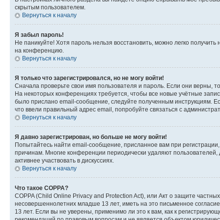
скрытым пользователем.
Вернуться к началу
Я забыл пароль!
Не паникуйте! Хотя пароль нельзя восстановить, можно легко получить
на конференцию.
Вернуться к началу
Я только что зарегистрировался, но не могу войти!
Сначала проверьте свои имя пользователя и пароль. Если они верны, т
На некоторых конференциях требуется, чтобы все новые учётные запис
было прислано email-сообщение, следуйте полученным инструкциям. Есл
что ввели правильный адрес email, попробуйте связаться с администра
Вернуться к началу
Я давно зарегистрирован, но больше не могу войти!
Попытайтесь найти email-сообщение, присланное вам при регистрации, 
причинам. Многие конференции периодически удаляют пользователей, 
активнее участвовать в дискуссиях.
Вернуться к началу
Что такое COPPA?
COPPA (Child Online Privacy and Protection Act), или Акт о защите час
несовершеннолетних младше 13 лет, иметь на это письменное согласи
13 лет. Если вы не уверены, применимо ли это к вам, как к регистриру
рекомендаций по правовым вопросам и не является объектом юридичес