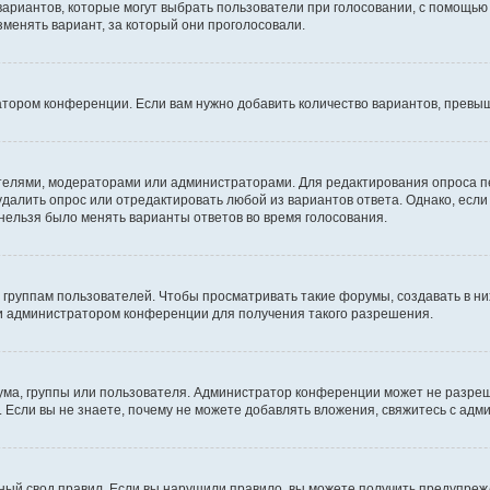
 вариантов, которые могут выбрать пользователи при голосовании, с помощью
зменять вариант, за который они проголосовали.
атором конференции. Если вам нужно добавить количество вариантов, превы
дателями, модераторами или администраторами. Для редактирования опроса п
 удалить опрос или отредактировать любой из вариантов ответа. Однако, есл
 нельзя было менять варианты ответов во время голосования.
руппам пользователей. Чтобы просматривать такие форумы, создавать в них
и администратором конференции для получения такого разрешения.
ма, группы или пользователя. Администратор конференции может не разре
 Если вы не знаете, почему не можете добавлять вложения, свяжитесь с ад
ый свод правил. Если вы нарушили правило, вы можете получить предупреж