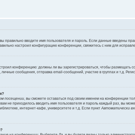
 вы правильно вводите имя пользователя и пароль. Если данные введены пра
равильно настроил конфигурацию конференции, свяжитесь с ним для исправле
 настроил конференцию: должны ли вы зарегистрироваться, чтобы размещать 
ичные сообщения, отправка email-сообщений, участие в группах и т.д. Регис
я?
ом посещении
, вы сможете оставаться под своим именем на конференции тол
ы вам не приходилось вводить имя пользователя и пароль каждый раз, вы мож
блиотеке, интернет-кафе, университете и т.д. Если пункт
Автоматически вх
й?
ание на конференции
. Выберите
Да
, и вы будете видны только администрат