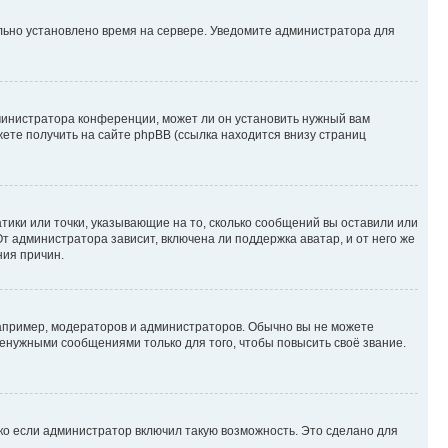
ильно установлено время на сервере. Уведомите администратора для
министратора конференции, может ли он установить нужный вам
жете получить на сайте phpBB (ссылка находится внизу страниц
атики или точки, указывающие на то, сколько сообщений вы оставили или
т администратора зависит, включена ли поддержка аватар, и от него же
ния причин.
пример, модераторов и администраторов. Обычно вы не можете
енужными сообщениями только для того, чтобы повысить своё звание.
ко если администратор включил такую возможность. Это сделано для