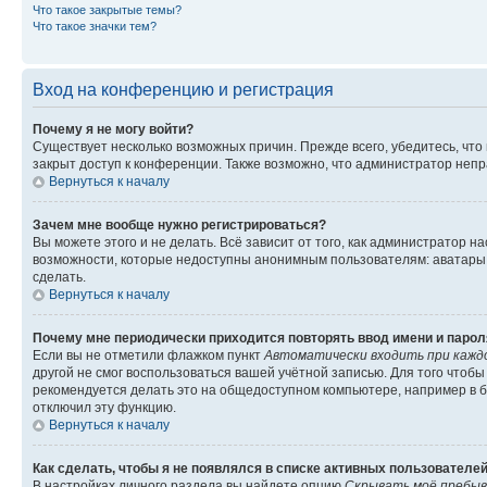
Что такое закрытые темы?
Что такое значки тем?
Вход на конференцию и регистрация
Почему я не могу войти?
Существует несколько возможных причин. Прежде всего, убедитесь, что
закрыт доступ к конференции. Также возможно, что администратор неп
Вернуться к началу
Зачем мне вообще нужно регистрироваться?
Вы можете этого и не делать. Всё зависит от того, как администратор
возможности, которые недоступны анонимным пользователям: аватары, л
сделать.
Вернуться к началу
Почему мне периодически приходится повторять ввод имени и парол
Если вы не отметили флажком пункт
Автоматически входить при кажд
другой не смог воспользоваться вашей учётной записью. Для того чтоб
рекомендуется делать это на общедоступном компьютере, например в би
отключил эту функцию.
Вернуться к началу
Как сделать, чтобы я не появлялся в списке активных пользователе
В настройках личного раздела вы найдете опцию
Скрывать моё пребыв