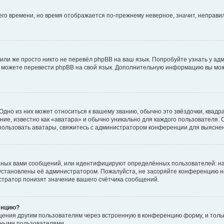
него времени, но время отображается по-прежнему неверное, значит, неправ
или же просто никто не перевёл phpBB на ваш язык. Попробуйте узнать у ад
ами можете перевести phpBB на свой язык. Дополнительную информацию вы мо
дно из них может относиться к вашему званию, обычно это звёздочки, квадр
ие, известно как «аватара» и обычно уникально для каждого пользователя. О
использовать аватары, свяжитесь с администратором конференции для выясне
нных вами сообщений, или идентифицируют определённых пользователей: на
установлены её администратором. Пожалуйста, не засоряйте конференцию н
тратор понизят значение вашего счётчика сообщений.
енцию?
щения другим пользователям через встроенную в конференцию форму, и толь
мными пользователями.