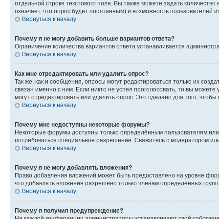
отдельной строке текстового поля. Вы также можете задать количество
означает, что опрос будет постоянным) и возможность пользователей и
Вернуться к началу
Почему я не могу добавить больше вариантов ответа?
Ограничение количества вариантов ответа устанавливается администр
Вернуться к началу
Как мне отредактировать или удалить опрос?
Так же, как и сообщения, опросы могут редактироваться только их соз
связан именно с ним. Если никто не успел проголосовать, то вы можете
могут отредактировать или удалить опрос. Это сделано для того, чтобы
Вернуться к началу
Почему мне недоступны некоторые форумы?
Некоторые форумы доступны только определённым пользователям или г
потребоваться специальное разрешение. Свяжитесь с модератором ил
Вернуться к началу
Почему я не могу добавлять вложения?
Право добавления вложений может быть предоставлено на уровне фору
что добавлять вложения разрешено только членам определённых групп.
Вернуться к началу
Почему я получил предупреждение?
На каждой конференции администраторы устанавливают свой собственн