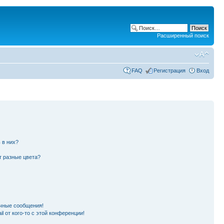
Расширенный поиск
FAQ
Регистрация
Вход
 в них?
т разные цвета?
чные сообщения!
l от кого-то с этой конференции!