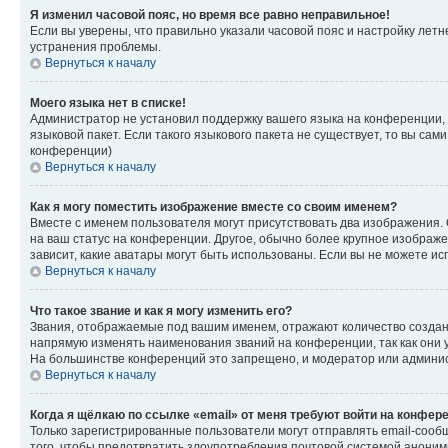
Я изменил часовой пояс, но время все равно неправильное!
Если вы уверены, что правильно указали часовой пояс и настройку лет
устранения проблемы.
Вернуться к началу
Моего языка нет в списке!
Администратор не установил поддержку вашего языка на конференции, 
языковой пакет. Если такого языкового пакета не существует, то вы с
конференции)
Вернуться к началу
Как я могу поместить изображение вместе со своим именем?
Вместе с именем пользователя могут присутствовать два изображения. О
на ваш статус на конференции. Другое, обычно более крупное изображен
зависит, какие аватары могут быть использованы. Если вы не можете 
Вернуться к началу
Что такое звание и как я могу изменить его?
Звания, отображаемые под вашим именем, отражают количество созда
напрямую изменять наименования званий на конференции, так как они 
На большинстве конференций это запрещено, и модератор или админис
Вернуться к началу
Когда я щёлкаю по ссылке «email» от меня требуют войти на конфер
Только зарегистрированные пользователи могут отправлять email-сооб
того, чтобы предотвратить злоупотребления почтовой системой анони