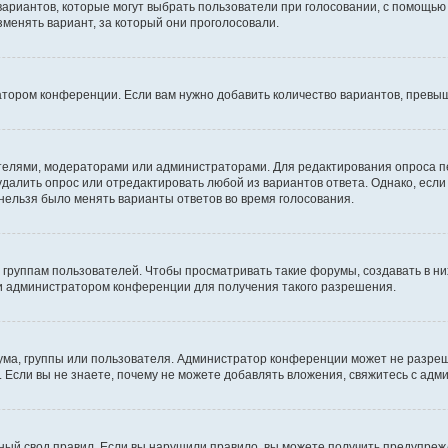
 вариантов, которые могут выбрать пользователи при голосовании, с помощью
зменять вариант, за который они проголосовали.
атором конференции. Если вам нужно добавить количество вариантов, превы
дателями, модераторами или администраторами. Для редактирования опроса п
 удалить опрос или отредактировать любой из вариантов ответа. Однако, есл
 нельзя было менять варианты ответов во время голосования.
руппам пользователей. Чтобы просматривать такие форумы, создавать в них
и администратором конференции для получения такого разрешения.
ма, группы или пользователя. Администратор конференции может не разре
 Если вы не знаете, почему не можете добавлять вложения, свяжитесь с ад
ый свод правил. Если вы нарушили правило, вы можете получить предупреж