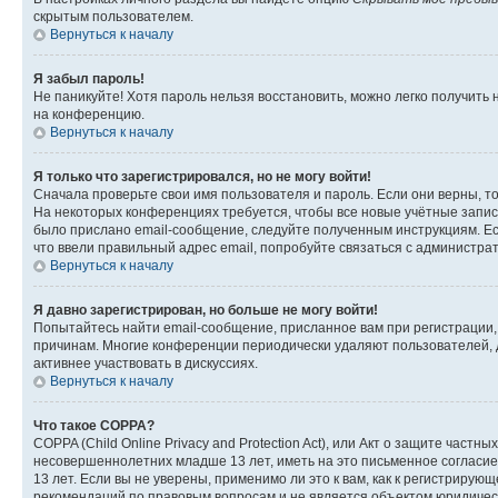
скрытым пользователем.
Вернуться к началу
Я забыл пароль!
Не паникуйте! Хотя пароль нельзя восстановить, можно легко получить
на конференцию.
Вернуться к началу
Я только что зарегистрировался, но не могу войти!
Сначала проверьте свои имя пользователя и пароль. Если они верны, т
На некоторых конференциях требуется, чтобы все новые учётные запис
было прислано email-сообщение, следуйте полученным инструкциям. Есл
что ввели правильный адрес email, попробуйте связаться с администра
Вернуться к началу
Я давно зарегистрирован, но больше не могу войти!
Попытайтесь найти email-сообщение, присланное вам при регистрации, 
причинам. Многие конференции периодически удаляют пользователей, 
активнее участвовать в дискуссиях.
Вернуться к началу
Что такое COPPA?
COPPA (Child Online Privacy and Protection Act), или Акт о защите час
несовершеннолетних младше 13 лет, иметь на это письменное согласи
13 лет. Если вы не уверены, применимо ли это к вам, как к регистриру
рекомендаций по правовым вопросам и не является объектом юридичес