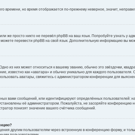
него времени, но время отображается по-прежнему неверное, значит, неправ
или же просто никто не перевёл phpBB на ваш язык. Попробуйте узнать у ад
ами можете перевести phpBB на свой язык. Дополнительную информацию вы мо
дно из них может относиться к вашему званию, обычно это звёздочки, квадр
ие, известно как «аватара» и обычно уникально для каждого пользователя. О
использовать аватары, свяжитесь с администратором конференции для выясне
нных вами сообщений, или идентифицируют определённых пользователей: на
установлены её администратором. Пожалуйста, не засоряйте конференцию н
тратор понизят значение вашего счётчика сообщений.
енцию?
щения другим пользователям через встроенную в конференцию форму, и толь
мными пользователями.