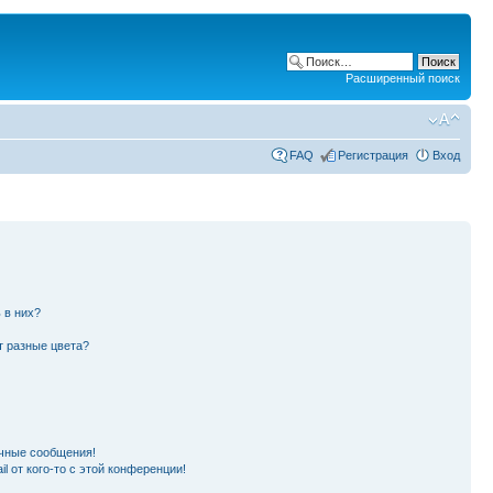
Расширенный поиск
FAQ
Регистрация
Вход
 в них?
т разные цвета?
чные сообщения!
l от кого-то с этой конференции!