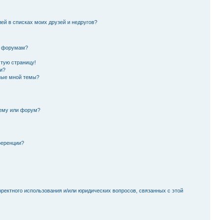
лей в списках моих друзей и недругов?
и форумам?
стую страницу!
и?
ные мной темы?
тему или форум?
ференции?
рректного использования и/или юридических вопросов, связанных с этой