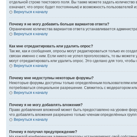
отдельной строке текстового поля. Вы также можете задать количество
означает, что опрос будет постоянным) и возможность пользователей и
Вернуться к началу
Почему я не могу добавить больше вариантов ответа?
Ограничение количества вариантов ответа устанавливается администр
Вернуться к началу
Как мне отредактировать или удалить опрос?
Так же, как и сообщения, опросы могут редактироваться только их соз
связан именно с ним. Если никто не успел проголосовать, то вы можете
могут отредактировать или удалить опрос. Это сделано для того, чтобы
Вернуться к началу
Почему мне недоступны некоторые форумы?
Некоторые форумы доступны только определённым пользователям или г
потребоваться специальное разрешение. Свяжитесь с модератором ил
Вернуться к началу
Почему я не могу добавлять вложения?
Право добавления вложений может быть предоставлено на уровне фору
что добавлять вложения разрешено только членам определённых групп.
Вернуться к началу
Почему я получил предупреждение?
На каждой конференции администраторы устанавливают свой собственн