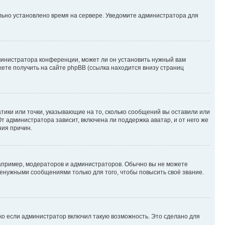
ильно установлено время на сервере. Уведомите администратора для
министратора конференции, может ли он установить нужный вам
жете получить на сайте phpBB (ссылка находится внизу страниц
атики или точки, указывающие на то, сколько сообщений вы оставили или
т администратора зависит, включена ли поддержка аватар, и от него же
ния причин.
пример, модераторов и администраторов. Обычно вы не можете
енужными сообщениями только для того, чтобы повысить своё звание.
ко если администратор включил такую возможность. Это сделано для