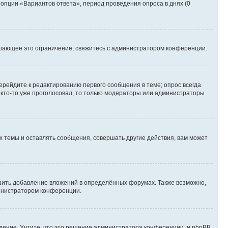
 опции «Вариантов ответа», период проведения опроса в днях (0
шающее это ограничение, свяжитесь с администратором конференции.
ерейдите к редактированию первого сообщения в теме; опрос всегда
и кто-то уже проголосовал, то только модераторы или администраторы
 темы и оставлять сообщения, совершать другие действия, вам может
шить добавление вложений в определённых форумах. Также возможно,
министратором конференции.
дение. Учтите, что это решение администратора конференции, и phpBB