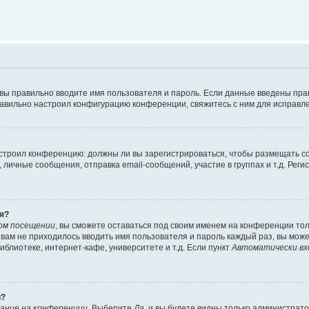
 вы правильно вводите имя пользователя и пароль. Если данные введены пра
равильно настроил конфигурацию конференции, свяжитесь с ним для исправле
 настроил конференцию: должны ли вы зарегистрироваться, чтобы размещать 
ичные сообщения, отправка email-сообщений, участие в группах и т.д. Регис
я?
ом посещении
, вы сможете оставаться под своим именем на конференции тол
ы вам не приходилось вводить имя пользователя и пароль каждый раз, вы мож
блиотеке, интернет-кафе, университете и т.д. Если пункт
Автоматически вх
й?
ание на конференции
. Выберите
Да
, и вы будете видны только администрат