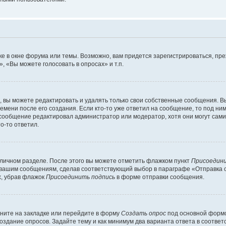
е в окне форума или темы. Возможно, вам придется зарегистрироваться, пр
 «Вы можете голосовать в опросах» и т.п.
вы можете редактировать и удалять только свои собственные сообщения. В
емени после его создания. Если кто-то уже ответил на сообщение, то под ни
и сообщение редактировал администратор или модератор, хотя они могут сами
о-то ответил.
 личном разделе. После этого вы можете отметить флажком пункт
Присоедини
 вашим сообщениям, сделав соответствующий выбор в параграфе «Отправка 
х, убрав флажок
Присоединить подпись
в форме отправки сообщения.
ните на закладке или перейдите в форму
Создать опрос
под основной формо
создание опросов. Задайте тему и как минимум два варианта ответа в соотве