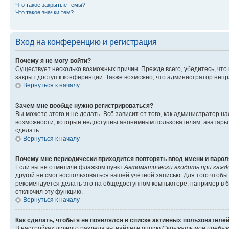
Что такое закрытые темы?
Что такое значки тем?
Вход на конференцию и регистрация
Почему я не могу войти?
Существует несколько возможных причин. Прежде всего, убедитесь, что
закрыт доступ к конференции. Также возможно, что администратор неп
Вернуться к началу
Зачем мне вообще нужно регистрироваться?
Вы можете этого и не делать. Всё зависит от того, как администратор
возможности, которые недоступны анонимным пользователям: аватары, л
сделать.
Вернуться к началу
Почему мне периодически приходится повторять ввод имени и парол
Если вы не отметили флажком пункт
Автоматически входить при кажд
другой не смог воспользоваться вашей учётной записью. Для того чтоб
рекомендуется делать это на общедоступном компьютере, например в би
отключил эту функцию.
Вернуться к началу
Как сделать, чтобы я не появлялся в списке активных пользователе
В настройках личного раздела вы найдете опцию
Скрывать моё пребыв