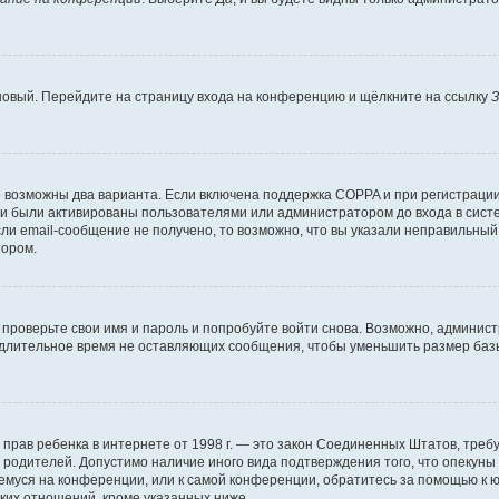
 новый. Перейдите на страницу входа на конференцию и щёлкните на ссылку
З
о возможны два варианта. Если включена поддержка COPPA и при регистрации 
и были активированы пользователями или администратором до входа в систе
и email-сообщение не получено, то возможно, что вы указали неправильный 
тором.
проверьте свои имя и пароль и попробуйте войти снова. Возможно, админист
длительное время не оставляющих сообщения, чтобы уменьшить размер базы
тных прав ребенка в интернете от 1998 г. — это закон Соединенных Штатов, т
е родителей. Допустимо наличие иного вида подтверждения того, что опек
ющемуся на конференции, или к самой конференции, обратитесь за помощью к 
ких отношений, кроме указанных ниже.