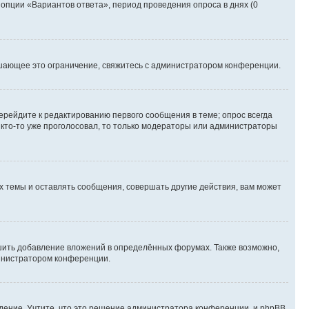
 опции «Вариантов ответа», период проведения опроса в днях (0
шающее это ограничение, свяжитесь с администратором конференции.
ерейдите к редактированию первого сообщения в теме; опрос всегда
и кто-то уже проголосовал, то только модераторы или администраторы
 темы и оставлять сообщения, совершать другие действия, вам может
шить добавление вложений в определённых форумах. Также возможно,
министратором конференции.
дение. Учтите, что это решение администратора конференции, и phpBB