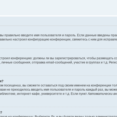
 вы правильно вводите имя пользователя и пароль. Если данные введены пра
равильно настроил конфигурацию конференции, свяжитесь с ним для исправле
 настроил конференцию: должны ли вы зарегистрироваться, чтобы размещать 
ичные сообщения, отправка email-сообщений, участие в группах и т.д. Регис
я?
ом посещении
, вы сможете оставаться под своим именем на конференции тол
ы вам не приходилось вводить имя пользователя и пароль каждый раз, вы мож
блиотеке, интернет-кафе, университете и т.д. Если пункт
Автоматически вх
й?
ание на конференции
. Выберите
Да
, и вы будете видны только администрат