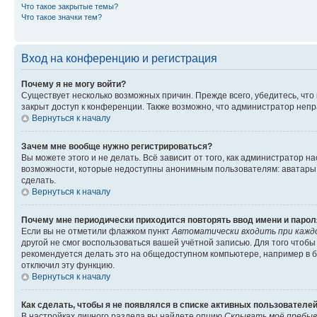
Что такое закрытые темы?
Что такое значки тем?
Вход на конференцию и регистрация
Почему я не могу войти?
Существует несколько возможных причин. Прежде всего, убедитесь, что
закрыт доступ к конференции. Также возможно, что администратор неп
Вернуться к началу
Зачем мне вообще нужно регистрироваться?
Вы можете этого и не делать. Всё зависит от того, как администратор
возможности, которые недоступны анонимным пользователям: аватары, л
сделать.
Вернуться к началу
Почему мне периодически приходится повторять ввод имени и парол
Если вы не отметили флажком пункт
Автоматически входить при кажд
другой не смог воспользоваться вашей учётной записью. Для того чтоб
рекомендуется делать это на общедоступном компьютере, например в би
отключил эту функцию.
Вернуться к началу
Как сделать, чтобы я не появлялся в списке активных пользователе
В настройках личного раздела вы найдете опцию
Скрывать моё пребыв