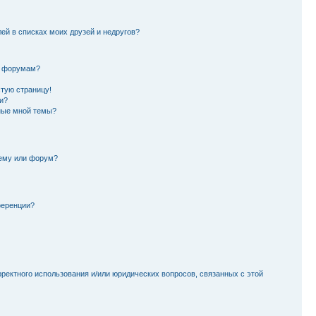
лей в списках моих друзей и недругов?
и форумам?
стую страницу!
и?
ные мной темы?
тему или форум?
ференции?
рректного использования и/или юридических вопросов, связанных с этой