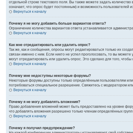
отдельной строке текстового поля. Вы также можете задать количество
означает, что опрос будет постоянным) и возможность пользователей и
Вернуться к началу
Почему я не могу добавить больше вариантов ответа?
Ограничение количества вариантов ответа устанавливается администр
Вернуться к началу
Как мне отредактировать или удалить опрос?
Так же, как и сообщения, опросы могут редактироваться только их соз
связан именно с ним. Если никто не успел проголосовать, то вы можете
могут отредактировать или удалить опрос. Это сделано для того, чтобы
Вернуться к началу
Почему мне недоступны некоторые форумы?
Некоторые форумы доступны только определённым пользователям или г
потребоваться специальное разрешение. Свяжитесь с модератором ил
Вернуться к началу
Почему я не могу добавлять вложения?
Право добавления вложений может быть предоставлено на уровне фору
что добавлять вложения разрешено только членам определённых групп.
Вернуться к началу
Почему я получил предупреждение?
На каждой конференции администраторы устанавливают свой собственн