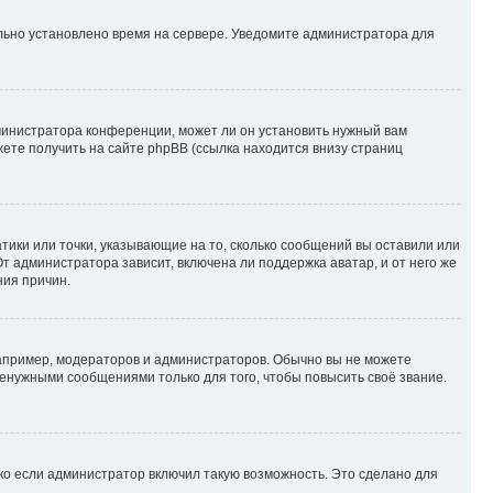
ильно установлено время на сервере. Уведомите администратора для
министратора конференции, может ли он установить нужный вам
жете получить на сайте phpBB (ссылка находится внизу страниц
атики или точки, указывающие на то, сколько сообщений вы оставили или
т администратора зависит, включена ли поддержка аватар, и от него же
ния причин.
пример, модераторов и администраторов. Обычно вы не можете
енужными сообщениями только для того, чтобы повысить своё звание.
ко если администратор включил такую возможность. Это сделано для