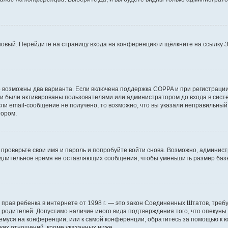
 новый. Перейдите на страницу входа на конференцию и щёлкните на ссылку
З
о возможны два варианта. Если включена поддержка COPPA и при регистрации 
и были активированы пользователями или администратором до входа в систе
и email-сообщение не получено, то возможно, что вы указали неправильный 
тором.
проверьте свои имя и пароль и попробуйте войти снова. Возможно, админист
длительное время не оставляющих сообщения, чтобы уменьшить размер базы
тных прав ребенка в интернете от 1998 г. — это закон Соединенных Штатов, т
е родителей. Допустимо наличие иного вида подтверждения того, что опек
ющемуся на конференции, или к самой конференции, обратитесь за помощью к 
ких отношений, кроме указанных ниже.