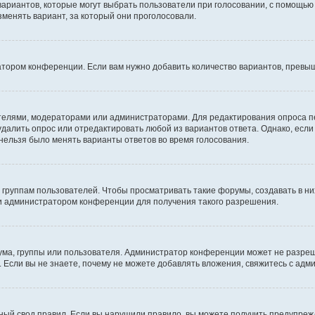
 вариантов, которые могут выбрать пользователи при голосовании, с помощью
зменять вариант, за который они проголосовали.
атором конференции. Если вам нужно добавить количество вариантов, превы
дателями, модераторами или администраторами. Для редактирования опроса п
 удалить опрос или отредактировать любой из вариантов ответа. Однако, есл
 нельзя было менять варианты ответов во время голосования.
руппам пользователей. Чтобы просматривать такие форумы, создавать в них
и администратором конференции для получения такого разрешения.
ма, группы или пользователя. Администратор конференции может не разре
 Если вы не знаете, почему не можете добавлять вложения, свяжитесь с ад
ый свод правил. Если вы нарушили правило, вы можете получить предупреж