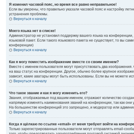
Я изменил часовой пояс, но время все равно неправильное!
Если вы уверены, что правильно указали часовой пояс и настройку лет
устранения проблемы.
Вернуться к началу
Моего языка нет в списке!
Администратор не установил поддержку вашего языка на конференции, 
языковой пакет. Если такого языкового пакета не существует, то вы с
конференции)
Вернуться к началу
Как я могу поместить изображение вместе со своим именем?
Вместе с именем пользователя могут присутствовать два изображения. О
на ваш статус на конференции. Другое, обычно более крупное изображен
зависит, какие аватары могут быть использованы. Если вы не можете 
Вернуться к началу
Что такое звание и как я могу изменить его?
Звания, отображаемые под вашим именем, отражают количество созда
напрямую изменять наименования званий на конференции, так как они 
На большинстве конференций это запрещено, и модератор или админис
Вернуться к началу
Когда я щёлкаю по ссылке «email» от меня требуют войти на конфер
Только зарегистрированные пользователи могут отправлять email-сооб
того, чтобы предотвратить злоупотребления почтовой системой анони