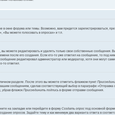
е в окне форума или темы. Возможно, вам придется зарегистрироваться, пр
 «Вы можете голосовать в опросах» и т.п.
вы можете редактировать и удалять только свои собственные сообщения. В
емени после его создания. Если кто-то уже ответил на сообщение, то под ни
и сообщение редактировал администратор или модератор, хотя они могут сами
о-то ответил.
 личном разделе. После этого вы можете отметить флажком пункт
Присоедини
 вашим сообщениям, сделав соответствующий выбор в параграфе «Отправка 
х, убрав флажок
Присоединить подпись
в форме отправки сообщения.
ните на закладке или перейдите в форму
Создать опрос
под основной формо
создание опросов. Задайте тему и как минимум два варианта ответа в соотве