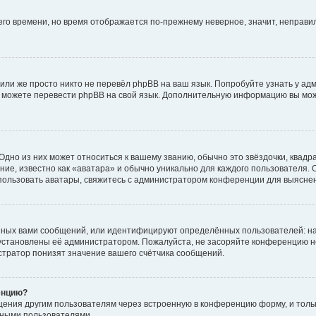
него времени, но время отображается по-прежнему неверное, значит, неправ
или же просто никто не перевёл phpBB на ваш язык. Попробуйте узнать у ад
ами можете перевести phpBB на свой язык. Дополнительную информацию вы мо
дно из них может относиться к вашему званию, обычно это звёздочки, квадр
ие, известно как «аватара» и обычно уникально для каждого пользователя. О
использовать аватары, свяжитесь с администратором конференции для выясне
нных вами сообщений, или идентифицируют определённых пользователей: на
установлены её администратором. Пожалуйста, не засоряйте конференцию н
тратор понизят значение вашего счётчика сообщений.
енцию?
щения другим пользователям через встроенную в конференцию форму, и толь
мными пользователями.