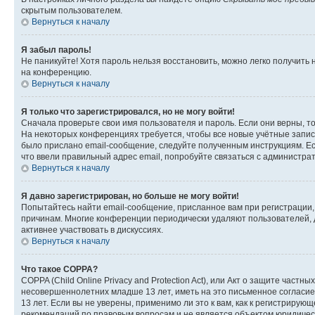
скрытым пользователем.
Вернуться к началу
Я забыл пароль!
Не паникуйте! Хотя пароль нельзя восстановить, можно легко получить
на конференцию.
Вернуться к началу
Я только что зарегистрировался, но не могу войти!
Сначала проверьте свои имя пользователя и пароль. Если они верны, т
На некоторых конференциях требуется, чтобы все новые учётные запис
было прислано email-сообщение, следуйте полученным инструкциям. Есл
что ввели правильный адрес email, попробуйте связаться с администра
Вернуться к началу
Я давно зарегистрирован, но больше не могу войти!
Попытайтесь найти email-сообщение, присланное вам при регистрации, 
причинам. Многие конференции периодически удаляют пользователей, 
активнее участвовать в дискуссиях.
Вернуться к началу
Что такое COPPA?
COPPA (Child Online Privacy and Protection Act), или Акт о защите час
несовершеннолетних младше 13 лет, иметь на это письменное согласи
13 лет. Если вы не уверены, применимо ли это к вам, как к регистриру
рекомендаций по правовым вопросам и не является объектом юридичес