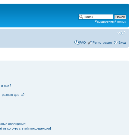
Расширенный поиск
FAQ
Регистрация
Вход
 в них?
т разные цвета?
чные сообщения!
l от кого-то с этой конференции!