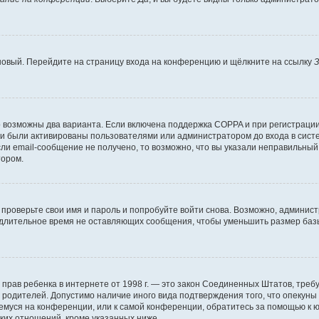
 новый. Перейдите на страницу входа на конференцию и щёлкните на ссылку
З
о возможны два варианта. Если включена поддержка COPPA и при регистрации 
и были активированы пользователями или администратором до входа в систе
и email-сообщение не получено, то возможно, что вы указали неправильный 
тором.
проверьте свои имя и пароль и попробуйте войти снова. Возможно, админист
длительное время не оставляющих сообщения, чтобы уменьшить размер базы
тных прав ребенка в интернете от 1998 г. — это закон Соединенных Штатов, т
е родителей. Допустимо наличие иного вида подтверждения того, что опек
ющемуся на конференции, или к самой конференции, обратитесь за помощью к 
ких отношений, кроме указанных ниже.