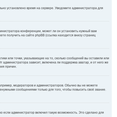
ильно установлено время на сервере. Уведомите администратора для
министратора конференции, может ли он установить нужный вам
жете получить на сайте phpBB (ссылка находится внизу страниц
атики или точки, указывающие на то, сколько сообщений вы оставили или
т администратора зависит, включена ли поддержка аватар, и от него же
ния причин.
пример, модераторов и администраторов. Обычно вы не можете
енужными сообщениями только для того, чтобы повысить своё звание.
ко если администратор включил такую возможность. Это сделано для