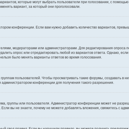
 вариантов, которые могут выбрать пользователи при голосовании, с помощью
зменять вариант, за который они проголосовали.
атором конференции. Если вам нужно добавить количество вариантов, превы
дателями, модераторами или администраторами. Для редактирования опроса п
 удалить опрос или отредактировать любой из вариантов ответа. Однако, есл
 нельзя было менять варианты ответов во время голосования.
руппам пользователей. Чтобы просматривать такие форумы, создавать в них
и администратором конференции для получения такого разрешения.
ма, группы или пользователя. Администратор конференции может не разре
 Если вы не знаете, почему не можете добавлять вложения, свяжитесь с ад
ый свод правил. Если вы нарушили правило, вы можете получить предупреж