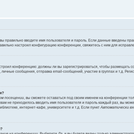
 вы правильно вводите имя пользователя и пароль. Если данные введены пра
равильно настроил конфигурацию конференции, свяжитесь с ним для исправле
 настроил конференцию: должны ли вы зарегистрироваться, чтобы размещать 
ичные сообщения, отправка email-сообщений, участие в группах и т.д. Регис
я?
ом посещении
, вы сможете оставаться под своим именем на конференции тол
ы вам не приходилось вводить имя пользователя и пароль каждый раз, вы мож
блиотеке, интернет-кафе, университете и т.д. Если пункт
Автоматически вх
й?
ание на конференции
. Выберите
Да
, и вы будете видны только администрат