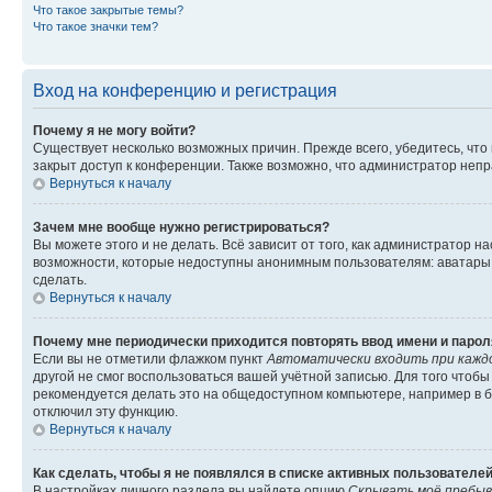
Что такое закрытые темы?
Что такое значки тем?
Вход на конференцию и регистрация
Почему я не могу войти?
Существует несколько возможных причин. Прежде всего, убедитесь, что
закрыт доступ к конференции. Также возможно, что администратор неп
Вернуться к началу
Зачем мне вообще нужно регистрироваться?
Вы можете этого и не делать. Всё зависит от того, как администратор
возможности, которые недоступны анонимным пользователям: аватары, л
сделать.
Вернуться к началу
Почему мне периодически приходится повторять ввод имени и парол
Если вы не отметили флажком пункт
Автоматически входить при кажд
другой не смог воспользоваться вашей учётной записью. Для того чтоб
рекомендуется делать это на общедоступном компьютере, например в би
отключил эту функцию.
Вернуться к началу
Как сделать, чтобы я не появлялся в списке активных пользователе
В настройках личного раздела вы найдете опцию
Скрывать моё пребыв