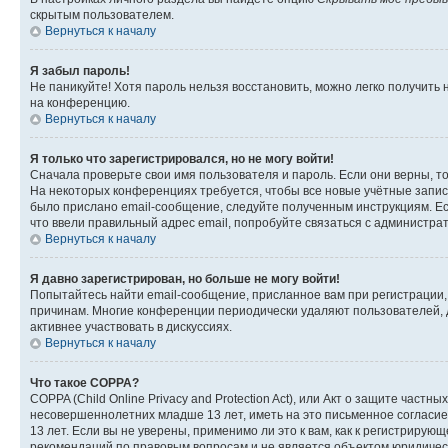
скрытым пользователем.
Вернуться к началу
Я забыл пароль!
Не паникуйте! Хотя пароль нельзя восстановить, можно легко получить
на конференцию.
Вернуться к началу
Я только что зарегистрировался, но не могу войти!
Сначала проверьте свои имя пользователя и пароль. Если они верны, т
На некоторых конференциях требуется, чтобы все новые учётные запис
было прислано email-сообщение, следуйте полученным инструкциям. Есл
что ввели правильный адрес email, попробуйте связаться с администра
Вернуться к началу
Я давно зарегистрирован, но больше не могу войти!
Попытайтесь найти email-сообщение, присланное вам при регистрации, 
причинам. Многие конференции периодически удаляют пользователей, 
активнее участвовать в дискуссиях.
Вернуться к началу
Что такое COPPA?
COPPA (Child Online Privacy and Protection Act), или Акт о защите час
несовершеннолетних младше 13 лет, иметь на это письменное согласи
13 лет. Если вы не уверены, применимо ли это к вам, как к регистриру
рекомендаций по правовым вопросам и не является объектом юридичес