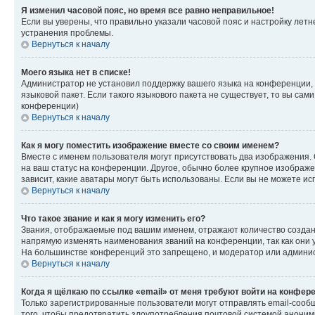
Я изменил часовой пояс, но время все равно неправильное!
Если вы уверены, что правильно указали часовой пояс и настройку лет
устранения проблемы.
Вернуться к началу
Моего языка нет в списке!
Администратор не установил поддержку вашего языка на конференции, 
языковой пакет. Если такого языкового пакета не существует, то вы с
конференции)
Вернуться к началу
Как я могу поместить изображение вместе со своим именем?
Вместе с именем пользователя могут присутствовать два изображения. О
на ваш статус на конференции. Другое, обычно более крупное изображен
зависит, какие аватары могут быть использованы. Если вы не можете 
Вернуться к началу
Что такое звание и как я могу изменить его?
Звания, отображаемые под вашим именем, отражают количество созда
напрямую изменять наименования званий на конференции, так как они 
На большинстве конференций это запрещено, и модератор или админис
Вернуться к началу
Когда я щёлкаю по ссылке «email» от меня требуют войти на конфер
Только зарегистрированные пользователи могут отправлять email-сооб
того, чтобы предотвратить злоупотребления почтовой системой анони