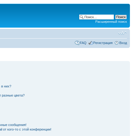
Расширенный поиск
FAQ
Регистрация
Вход
 в них?
т разные цвета?
чные сообщения!
l от кого-то с этой конференции!