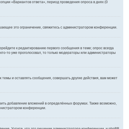
 опции «Вариантов ответа», период проведения опроса в днях (0
шающее это ограничение, свяжитесь с администратором конференции.
ерейдите к редактированию первого сообщения в теме; опрос всегда
и кто-то уже проголосовал, то только модераторы или администраторы
 темы и оставлять сообщения, совершать другие действия, вам может
шить добавление вложений в определённых форумах. Также возможно,
министратором конференции.
дение. Учтите, что это решение администратора конференции, и phpBB