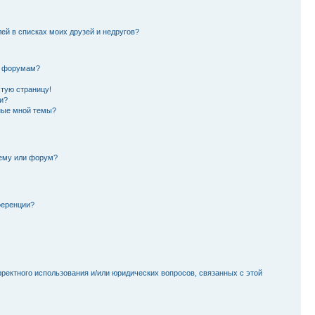
лей в списках моих друзей и недругов?
и форумам?
стую страницу!
и?
ные мной темы?
тему или форум?
ференции?
рректного использования и/или юридических вопросов, связанных с этой