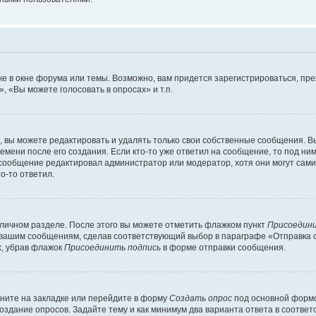
е в окне форума или темы. Возможно, вам придется зарегистрироваться, пр
 «Вы можете голосовать в опросах» и т.п.
вы можете редактировать и удалять только свои собственные сообщения. В
емени после его создания. Если кто-то уже ответил на сообщение, то под ни
и сообщение редактировал администратор или модератор, хотя они могут сами
о-то ответил.
 личном разделе. После этого вы можете отметить флажком пункт
Присоедини
 вашим сообщениям, сделав соответствующий выбор в параграфе «Отправка 
х, убрав флажок
Присоединить подпись
в форме отправки сообщения.
ните на закладке или перейдите в форму
Создать опрос
под основной формо
создание опросов. Задайте тему и как минимум два варианта ответа в соотве