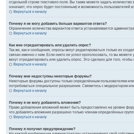
отдельной строке текстового поля. Вы также можете задать количество
означает, что опрос будет постоянным) и возможность пользователей и
Вернуться к началу
Почему я не могу добавить больше вариантов ответа?
Ограничение количества вариантов ответа устанавливается администр
Вернуться к началу
Как мне отредактировать или удалить опрос?
Так же, как и сообщения, опросы могут редактироваться только их соз
связан именно с ним. Если никто не успел проголосовать, то вы можете
могут отредактировать или удалить опрос. Это сделано для того, чтобы
Вернуться к началу
Почему мне недоступны некоторые форумы?
Некоторые форумы доступны только определённым пользователям или г
потребоваться специальное разрешение. Свяжитесь с модератором ил
Вернуться к началу
Почему я не могу добавлять вложения?
Право добавления вложений может быть предоставлено на уровне фору
что добавлять вложения разрешено только членам определённых групп.
Вернуться к началу
Почему я получил предупреждение?
На каждой конференции администраторы устанавливают свой собственн