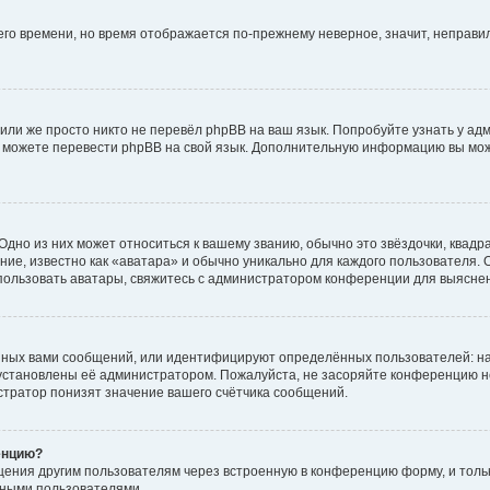
него времени, но время отображается по-прежнему неверное, значит, неправ
или же просто никто не перевёл phpBB на ваш язык. Попробуйте узнать у ад
ами можете перевести phpBB на свой язык. Дополнительную информацию вы мо
дно из них может относиться к вашему званию, обычно это звёздочки, квадр
ие, известно как «аватара» и обычно уникально для каждого пользователя. О
использовать аватары, свяжитесь с администратором конференции для выясне
нных вами сообщений, или идентифицируют определённых пользователей: на
установлены её администратором. Пожалуйста, не засоряйте конференцию н
тратор понизят значение вашего счётчика сообщений.
енцию?
щения другим пользователям через встроенную в конференцию форму, и толь
мными пользователями.