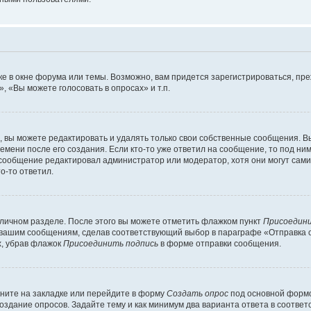
е в окне форума или темы. Возможно, вам придется зарегистрироваться, пр
 «Вы можете голосовать в опросах» и т.п.
вы можете редактировать и удалять только свои собственные сообщения. В
емени после его создания. Если кто-то уже ответил на сообщение, то под ни
и сообщение редактировал администратор или модератор, хотя они могут сами
о-то ответил.
 личном разделе. После этого вы можете отметить флажком пункт
Присоедини
 вашим сообщениям, сделав соответствующий выбор в параграфе «Отправка 
х, убрав флажок
Присоединить подпись
в форме отправки сообщения.
ните на закладке или перейдите в форму
Создать опрос
под основной формо
создание опросов. Задайте тему и как минимум два варианта ответа в соотве