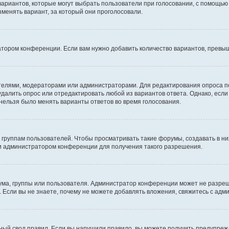
 вариантов, которые могут выбрать пользователи при голосовании, с помощью
зменять вариант, за который они проголосовали.
атором конференции. Если вам нужно добавить количество вариантов, превы
дателями, модераторами или администраторами. Для редактирования опроса п
 удалить опрос или отредактировать любой из вариантов ответа. Однако, есл
 нельзя было менять варианты ответов во время голосования.
руппам пользователей. Чтобы просматривать такие форумы, создавать в них
и администратором конференции для получения такого разрешения.
ма, группы или пользователя. Администратор конференции может не разре
 Если вы не знаете, почему не можете добавлять вложения, свяжитесь с ад
ый свод правил. Если вы нарушили правило, вы можете получить предупреж