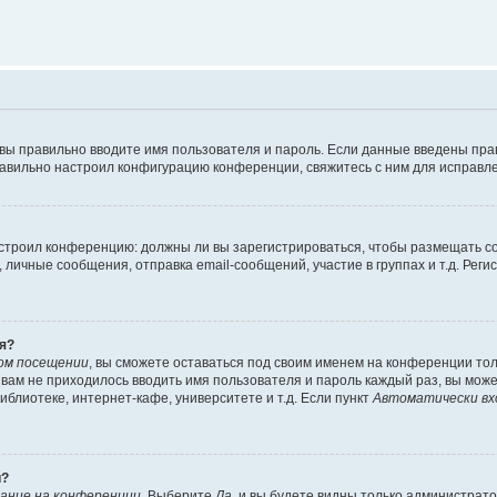
 вы правильно вводите имя пользователя и пароль. Если данные введены пра
равильно настроил конфигурацию конференции, свяжитесь с ним для исправле
 настроил конференцию: должны ли вы зарегистрироваться, чтобы размещать 
ичные сообщения, отправка email-сообщений, участие в группах и т.д. Регис
я?
ом посещении
, вы сможете оставаться под своим именем на конференции тол
ы вам не приходилось вводить имя пользователя и пароль каждый раз, вы мож
блиотеке, интернет-кафе, университете и т.д. Если пункт
Автоматически вх
й?
ание на конференции
. Выберите
Да
, и вы будете видны только администрат