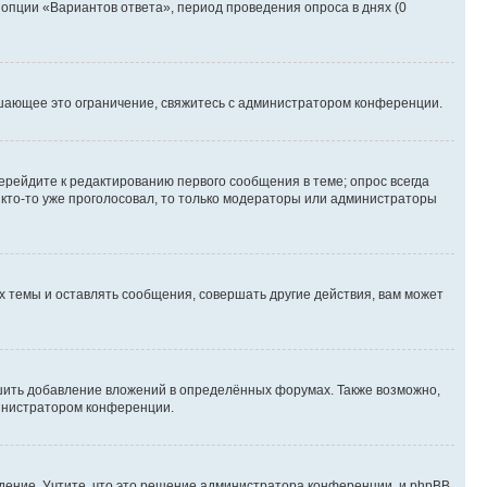
 опции «Вариантов ответа», период проведения опроса в днях (0
шающее это ограничение, свяжитесь с администратором конференции.
ерейдите к редактированию первого сообщения в теме; опрос всегда
и кто-то уже проголосовал, то только модераторы или администраторы
 темы и оставлять сообщения, совершать другие действия, вам может
шить добавление вложений в определённых форумах. Также возможно,
министратором конференции.
дение. Учтите, что это решение администратора конференции, и phpBB