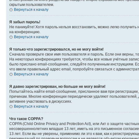
скрытым пользователем.
Вернуться к началу
Я забыл пароль!
Не паникуйте! Хотя пароль нельзя восстановить, можно легко получить
на конференцию.
Вернуться к началу
Я только что зарегистрировался, но не могу войти!
Сначала проверьте свои имя пользователя и пароль. Если они верны, т
На некоторых конференциях требуется, чтобы все новые учётные запис
было прислано email-сообщение, следуйте полученным инструкциям. Есл
что ввели правильный адрес email, попробуйте связаться с администра
Вернуться к началу
Я давно зарегистрирован, но больше не могу войти!
Попытайтесь найти email-сообщение, присланное вам при регистрации, 
причинам. Многие конференции периодически удаляют пользователей, 
активнее участвовать в дискуссиях.
Вернуться к началу
Что такое COPPA?
COPPA (Child Online Privacy and Protection Act), или Акт о защите час
несовершеннолетних младше 13 лет, иметь на это письменное согласи
13 лет. Если вы не уверены, применимо ли это к вам, как к регистриру
рекомендаций по правовым вопросам и не является объектом юридичес