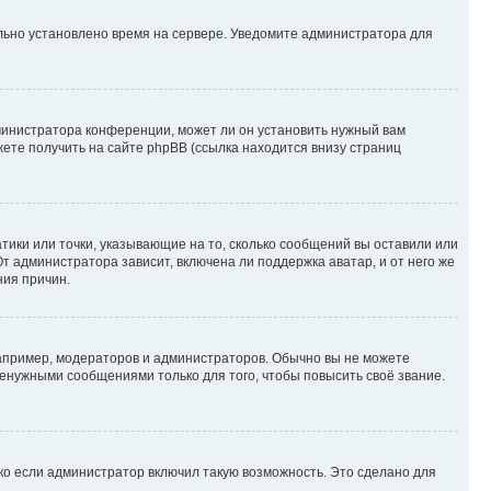
ильно установлено время на сервере. Уведомите администратора для
министратора конференции, может ли он установить нужный вам
жете получить на сайте phpBB (ссылка находится внизу страниц
атики или точки, указывающие на то, сколько сообщений вы оставили или
т администратора зависит, включена ли поддержка аватар, и от него же
ния причин.
пример, модераторов и администраторов. Обычно вы не можете
енужными сообщениями только для того, чтобы повысить своё звание.
ко если администратор включил такую возможность. Это сделано для