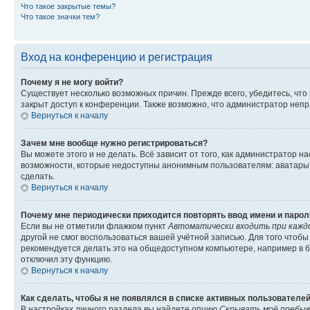
Что такое закрытые темы?
Что такое значки тем?
Вход на конференцию и регистрация
Почему я не могу войти?
Существует несколько возможных причин. Прежде всего, убедитесь, что
закрыт доступ к конференции. Также возможно, что администратор неп
Вернуться к началу
Зачем мне вообще нужно регистрироваться?
Вы можете этого и не делать. Всё зависит от того, как администратор
возможности, которые недоступны анонимным пользователям: аватары, л
сделать.
Вернуться к началу
Почему мне периодически приходится повторять ввод имени и парол
Если вы не отметили флажком пункт
Автоматически входить при кажд
другой не смог воспользоваться вашей учётной записью. Для того чтоб
рекомендуется делать это на общедоступном компьютере, например в би
отключил эту функцию.
Вернуться к началу
Как сделать, чтобы я не появлялся в списке активных пользователе
В настройках личного раздела вы найдете опцию
Скрывать моё пребыв