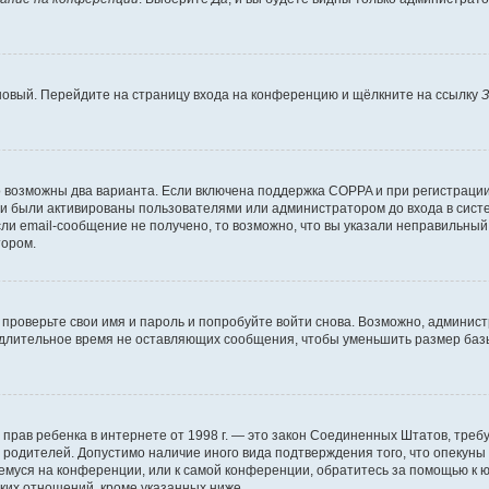
 новый. Перейдите на страницу входа на конференцию и щёлкните на ссылку
З
о возможны два варианта. Если включена поддержка COPPA и при регистрации 
и были активированы пользователями или администратором до входа в систе
и email-сообщение не получено, то возможно, что вы указали неправильный 
тором.
проверьте свои имя и пароль и попробуйте войти снова. Возможно, админист
длительное время не оставляющих сообщения, чтобы уменьшить размер базы
тных прав ребенка в интернете от 1998 г. — это закон Соединенных Штатов, т
е родителей. Допустимо наличие иного вида подтверждения того, что опек
ющемуся на конференции, или к самой конференции, обратитесь за помощью к 
ких отношений, кроме указанных ниже.