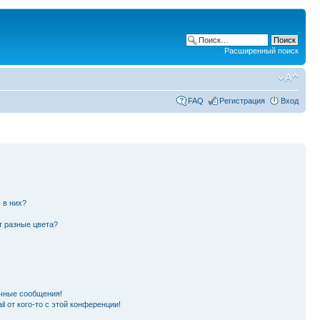
Расширенный поиск
FAQ
Регистрация
Вход
 в них?
т разные цвета?
чные сообщения!
l от кого-то с этой конференции!