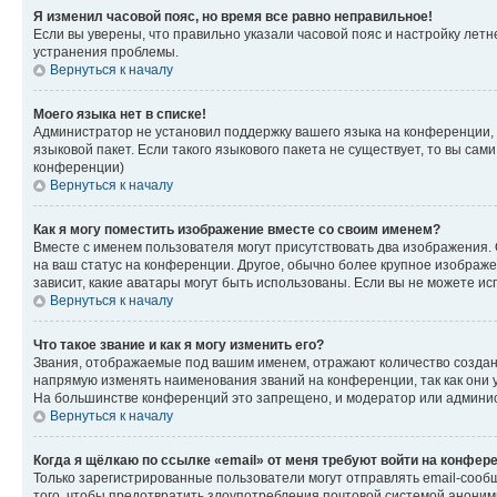
Я изменил часовой пояс, но время все равно неправильное!
Если вы уверены, что правильно указали часовой пояс и настройку лет
устранения проблемы.
Вернуться к началу
Моего языка нет в списке!
Администратор не установил поддержку вашего языка на конференции, 
языковой пакет. Если такого языкового пакета не существует, то вы с
конференции)
Вернуться к началу
Как я могу поместить изображение вместе со своим именем?
Вместе с именем пользователя могут присутствовать два изображения. О
на ваш статус на конференции. Другое, обычно более крупное изображен
зависит, какие аватары могут быть использованы. Если вы не можете 
Вернуться к началу
Что такое звание и как я могу изменить его?
Звания, отображаемые под вашим именем, отражают количество созда
напрямую изменять наименования званий на конференции, так как они 
На большинстве конференций это запрещено, и модератор или админис
Вернуться к началу
Когда я щёлкаю по ссылке «email» от меня требуют войти на конфер
Только зарегистрированные пользователи могут отправлять email-сооб
того, чтобы предотвратить злоупотребления почтовой системой анони