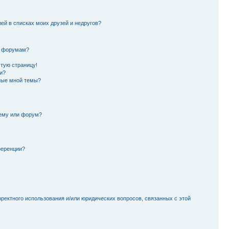
лей в списках моих друзей и недругов?
и форумам?
стую страницу!
и?
ные мной темы?
тему или форум?
ференции?
рректного использования и/или юридических вопросов, связанных с этой