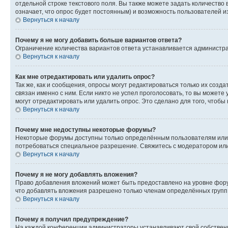
отдельной строке текстового поля. Вы также можете задать количество
означает, что опрос будет постоянным) и возможность пользователей и
Вернуться к началу
Почему я не могу добавить больше вариантов ответа?
Ограничение количества вариантов ответа устанавливается администр
Вернуться к началу
Как мне отредактировать или удалить опрос?
Так же, как и сообщения, опросы могут редактироваться только их соз
связан именно с ним. Если никто не успел проголосовать, то вы можете
могут отредактировать или удалить опрос. Это сделано для того, чтобы
Вернуться к началу
Почему мне недоступны некоторые форумы?
Некоторые форумы доступны только определённым пользователям или г
потребоваться специальное разрешение. Свяжитесь с модератором ил
Вернуться к началу
Почему я не могу добавлять вложения?
Право добавления вложений может быть предоставлено на уровне фору
что добавлять вложения разрешено только членам определённых групп.
Вернуться к началу
Почему я получил предупреждение?
На каждой конференции администраторы устанавливают свой собственн