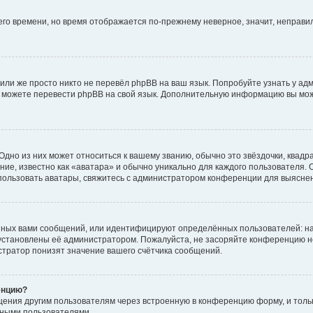
него времени, но время отображается по-прежнему неверное, значит, неправ
или же просто никто не перевёл phpBB на ваш язык. Попробуйте узнать у ад
ами можете перевести phpBB на свой язык. Дополнительную информацию вы мо
дно из них может относиться к вашему званию, обычно это звёздочки, квадр
ие, известно как «аватара» и обычно уникально для каждого пользователя. О
использовать аватары, свяжитесь с администратором конференции для выясне
нных вами сообщений, или идентифицируют определённых пользователей: на
установлены её администратором. Пожалуйста, не засоряйте конференцию н
тратор понизят значение вашего счётчика сообщений.
енцию?
щения другим пользователям через встроенную в конференцию форму, и толь
мными пользователями.