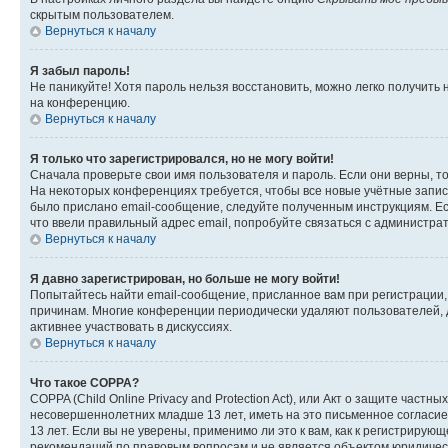
скрытым пользователем.
Вернуться к началу
Я забыл пароль!
Не паникуйте! Хотя пароль нельзя восстановить, можно легко получить
на конференцию.
Вернуться к началу
Я только что зарегистрировался, но не могу войти!
Сначала проверьте свои имя пользователя и пароль. Если они верны, т
На некоторых конференциях требуется, чтобы все новые учётные запис
было прислано email-сообщение, следуйте полученным инструкциям. Есл
что ввели правильный адрес email, попробуйте связаться с администра
Вернуться к началу
Я давно зарегистрирован, но больше не могу войти!
Попытайтесь найти email-сообщение, присланное вам при регистрации, 
причинам. Многие конференции периодически удаляют пользователей, 
активнее участвовать в дискуссиях.
Вернуться к началу
Что такое COPPA?
COPPA (Child Online Privacy and Protection Act), или Акт о защите час
несовершеннолетних младше 13 лет, иметь на это письменное согласи
13 лет. Если вы не уверены, применимо ли это к вам, как к регистриру
рекомендаций по правовым вопросам и не является объектом юридичес