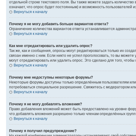
отдельной строке текстового поля. Вы также можете задать количество
означает, что опрос будет постоянным) и возможность пользователей и
Вернуться к началу
Почему я не могу добавить больше вариантов ответа?
Ограничение количества вариантов ответа устанавливается администр
Вернуться к началу
Как мне отредактировать или удалить опрос?
Так же, как и сообщения, опросы могут редактироваться только их соз
связан именно с ним. Если никто не успел проголосовать, то вы можете
могут отредактировать или удалить опрос. Это сделано для того, чтобы
Вернуться к началу
Почему мне недоступны некоторые форумы?
Некоторые форумы доступны только определённым пользователям или г
потребоваться специальное разрешение. Свяжитесь с модератором ил
Вернуться к началу
Почему я не могу добавлять вложения?
Право добавления вложений может быть предоставлено на уровне фору
что добавлять вложения разрешено только членам определённых групп.
Вернуться к началу
Почему я получил предупреждение?
На каждой конференции администраторы устанавливают свой собственн