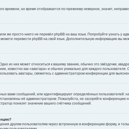
него времени, но время отображается по-прежнему неверное, значит, неправ
или же просто никто не перевёл phpBB на ваш язык. Попробуйте узнать у ад
ами можете перевести phpBB на свой язык. Дополнительную информацию вы мо
дно из них может относиться к вашему званию, обычно это звёздочки, квадр
ие, известно как «аватара» и обычно уникально для каждого пользователя. О
использовать аватары, свяжитесь с администратором конференции для выясне
нных вами сообщений, или идентифицируют определённых пользователей: на
установлены её администратором. Пожалуйста, не засоряйте конференцию н
тратор понизят значение вашего счётчика сообщений.
енцию?
щения другим пользователям через встроенную в конференцию форму, и толь
мными пользователями.