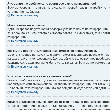
Я изменил часовой пояс, но время все равно неправильное!
Если вы уверены, что правильно указали часовой пояс и настройку лет
устранения проблемы.
Вернуться к началу
Моего языка нет в списке!
Администратор не установил поддержку вашего языка на конференции, 
языковой пакет. Если такого языкового пакета не существует, то вы с
конференции)
Вернуться к началу
Как я могу поместить изображение вместе со своим именем?
Вместе с именем пользователя могут присутствовать два изображения. О
на ваш статус на конференции. Другое, обычно более крупное изображен
зависит, какие аватары могут быть использованы. Если вы не можете 
Вернуться к началу
Что такое звание и как я могу изменить его?
Звания, отображаемые под вашим именем, отражают количество созда
напрямую изменять наименования званий на конференции, так как они 
На большинстве конференций это запрещено, и модератор или админис
Вернуться к началу
Когда я щёлкаю по ссылке «email» от меня требуют войти на конфер
Только зарегистрированные пользователи могут отправлять email-сооб
того, чтобы предотвратить злоупотребления почтовой системой анони