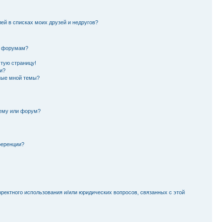
лей в списках моих друзей и недругов?
и форумам?
стую страницу!
и?
ные мной темы?
тему или форум?
ференции?
рректного использования и/или юридических вопросов, связанных с этой