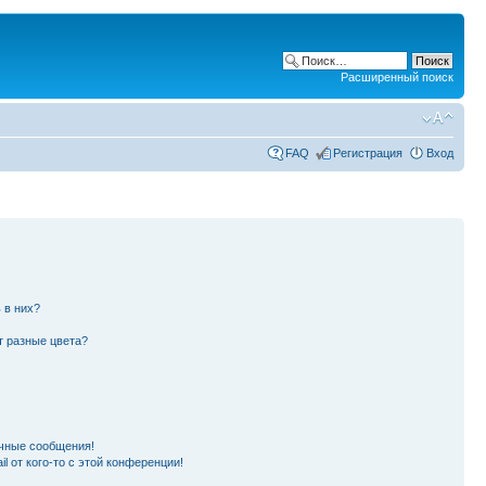
Расширенный поиск
FAQ
Регистрация
Вход
 в них?
т разные цвета?
чные сообщения!
l от кого-то с этой конференции!