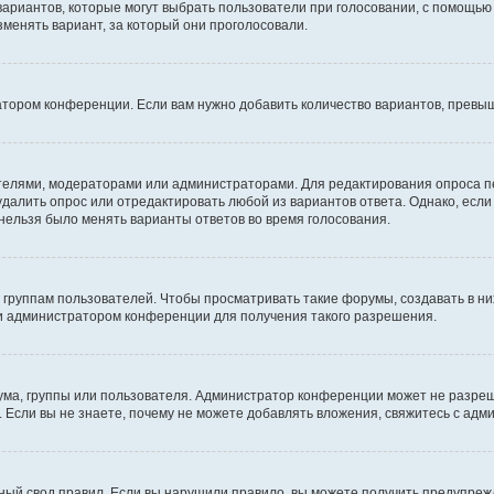
 вариантов, которые могут выбрать пользователи при голосовании, с помощью
зменять вариант, за который они проголосовали.
атором конференции. Если вам нужно добавить количество вариантов, превы
дателями, модераторами или администраторами. Для редактирования опроса п
 удалить опрос или отредактировать любой из вариантов ответа. Однако, есл
 нельзя было менять варианты ответов во время голосования.
руппам пользователей. Чтобы просматривать такие форумы, создавать в них
и администратором конференции для получения такого разрешения.
ма, группы или пользователя. Администратор конференции может не разре
 Если вы не знаете, почему не можете добавлять вложения, свяжитесь с ад
ый свод правил. Если вы нарушили правило, вы можете получить предупреж