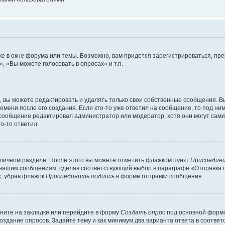
е в окне форума или темы. Возможно, вам придется зарегистрироваться, пр
 «Вы можете голосовать в опросах» и т.п.
вы можете редактировать и удалять только свои собственные сообщения. В
емени после его создания. Если кто-то уже ответил на сообщение, то под ни
и сообщение редактировал администратор или модератор, хотя они могут сами
о-то ответил.
 личном разделе. После этого вы можете отметить флажком пункт
Присоедини
 вашим сообщениям, сделав соответствующий выбор в параграфе «Отправка 
х, убрав флажок
Присоединить подпись
в форме отправки сообщения.
ните на закладке или перейдите в форму
Создать опрос
под основной формо
создание опросов. Задайте тему и как минимум два варианта ответа в соотве