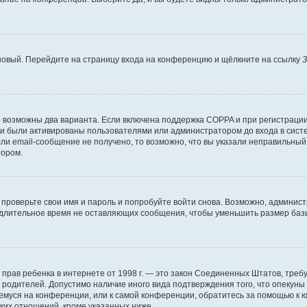
 новый. Перейдите на страницу входа на конференцию и щёлкните на ссылку
З
о возможны два варианта. Если включена поддержка COPPA и при регистрации 
и были активированы пользователями или администратором до входа в систе
и email-сообщение не получено, то возможно, что вы указали неправильный 
тором.
проверьте свои имя и пароль и попробуйте войти снова. Возможно, админист
длительное время не оставляющих сообщения, чтобы уменьшить размер базы
тных прав ребенка в интернете от 1998 г. — это закон Соединенных Штатов, т
е родителей. Допустимо наличие иного вида подтверждения того, что опек
ющемуся на конференции, или к самой конференции, обратитесь за помощью к 
ких отношений, кроме указанных ниже.