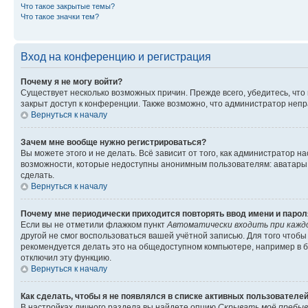
Что такое закрытые темы?
Что такое значки тем?
Вход на конференцию и регистрация
Почему я не могу войти?
Существует несколько возможных причин. Прежде всего, убедитесь, что
закрыт доступ к конференции. Также возможно, что администратор неп
Вернуться к началу
Зачем мне вообще нужно регистрироваться?
Вы можете этого и не делать. Всё зависит от того, как администратор
возможности, которые недоступны анонимным пользователям: аватары, л
сделать.
Вернуться к началу
Почему мне периодически приходится повторять ввод имени и парол
Если вы не отметили флажком пункт
Автоматически входить при кажд
другой не смог воспользоваться вашей учётной записью. Для того чтоб
рекомендуется делать это на общедоступном компьютере, например в би
отключил эту функцию.
Вернуться к началу
Как сделать, чтобы я не появлялся в списке активных пользователе
В настройках личного раздела вы найдете опцию
Скрывать моё пребыв