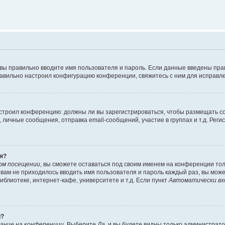
 вы правильно вводите имя пользователя и пароль. Если данные введены пра
равильно настроил конфигурацию конференции, свяжитесь с ним для исправле
 настроил конференцию: должны ли вы зарегистрироваться, чтобы размещать 
ичные сообщения, отправка email-сообщений, участие в группах и т.д. Регис
я?
ом посещении
, вы сможете оставаться под своим именем на конференции тол
ы вам не приходилось вводить имя пользователя и пароль каждый раз, вы мож
блиотеке, интернет-кафе, университете и т.д. Если пункт
Автоматически вх
й?
ание на конференции
. Выберите
Да
, и вы будете видны только администрат