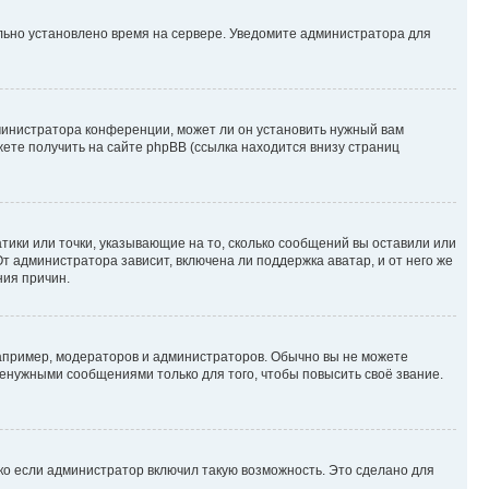
ильно установлено время на сервере. Уведомите администратора для
министратора конференции, может ли он установить нужный вам
жете получить на сайте phpBB (ссылка находится внизу страниц
атики или точки, указывающие на то, сколько сообщений вы оставили или
т администратора зависит, включена ли поддержка аватар, и от него же
ния причин.
пример, модераторов и администраторов. Обычно вы не можете
енужными сообщениями только для того, чтобы повысить своё звание.
ко если администратор включил такую возможность. Это сделано для