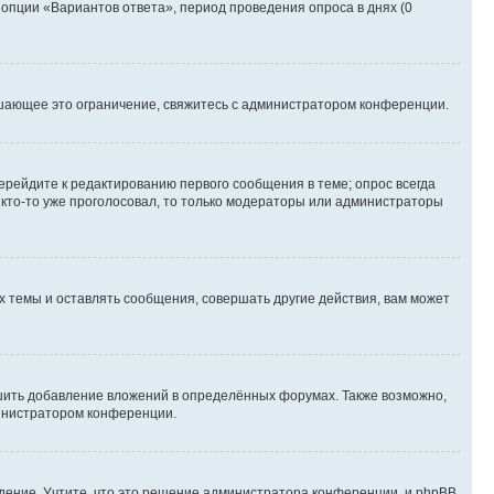
 опции «Вариантов ответа», период проведения опроса в днях (0
шающее это ограничение, свяжитесь с администратором конференции.
ерейдите к редактированию первого сообщения в теме; опрос всегда
и кто-то уже проголосовал, то только модераторы или администраторы
 темы и оставлять сообщения, совершать другие действия, вам может
шить добавление вложений в определённых форумах. Также возможно,
министратором конференции.
дение. Учтите, что это решение администратора конференции, и phpBB