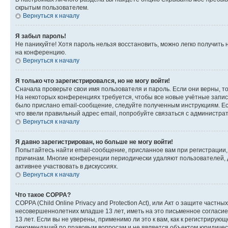
скрытым пользователем.
Вернуться к началу
Я забыл пароль!
Не паникуйте! Хотя пароль нельзя восстановить, можно легко получить
на конференцию.
Вернуться к началу
Я только что зарегистрировался, но не могу войти!
Сначала проверьте свои имя пользователя и пароль. Если они верны, т
На некоторых конференциях требуется, чтобы все новые учётные запис
было прислано email-сообщение, следуйте полученным инструкциям. Есл
что ввели правильный адрес email, попробуйте связаться с администра
Вернуться к началу
Я давно зарегистрирован, но больше не могу войти!
Попытайтесь найти email-сообщение, присланное вам при регистрации, 
причинам. Многие конференции периодически удаляют пользователей, 
активнее участвовать в дискуссиях.
Вернуться к началу
Что такое COPPA?
COPPA (Child Online Privacy and Protection Act), или Акт о защите час
несовершеннолетних младше 13 лет, иметь на это письменное согласи
13 лет. Если вы не уверены, применимо ли это к вам, как к регистриру
рекомендаций по правовым вопросам и не является объектом юридичес