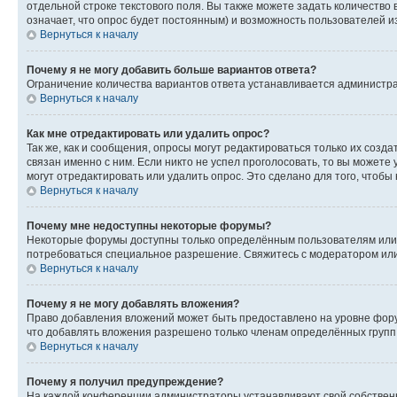
отдельной строке текстового поля. Вы также можете задать количество
означает, что опрос будет постоянным) и возможность пользователей и
Вернуться к началу
Почему я не могу добавить больше вариантов ответа?
Ограничение количества вариантов ответа устанавливается администр
Вернуться к началу
Как мне отредактировать или удалить опрос?
Так же, как и сообщения, опросы могут редактироваться только их соз
связан именно с ним. Если никто не успел проголосовать, то вы можете
могут отредактировать или удалить опрос. Это сделано для того, чтобы
Вернуться к началу
Почему мне недоступны некоторые форумы?
Некоторые форумы доступны только определённым пользователям или г
потребоваться специальное разрешение. Свяжитесь с модератором ил
Вернуться к началу
Почему я не могу добавлять вложения?
Право добавления вложений может быть предоставлено на уровне фору
что добавлять вложения разрешено только членам определённых групп.
Вернуться к началу
Почему я получил предупреждение?
На каждой конференции администраторы устанавливают свой собственн