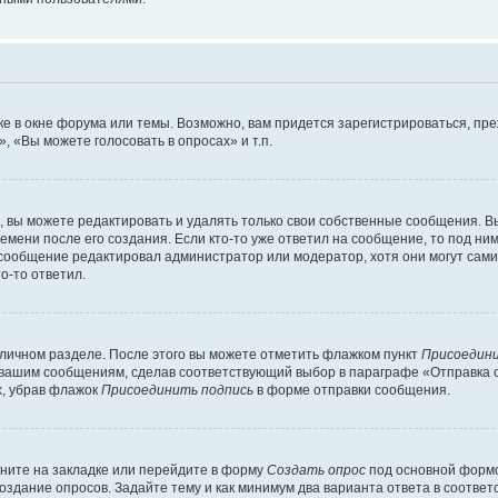
е в окне форума или темы. Возможно, вам придется зарегистрироваться, пр
 «Вы можете голосовать в опросах» и т.п.
вы можете редактировать и удалять только свои собственные сообщения. В
емени после его создания. Если кто-то уже ответил на сообщение, то под ни
и сообщение редактировал администратор или модератор, хотя они могут сами
о-то ответил.
 личном разделе. После этого вы можете отметить флажком пункт
Присоедини
 вашим сообщениям, сделав соответствующий выбор в параграфе «Отправка 
х, убрав флажок
Присоединить подпись
в форме отправки сообщения.
ните на закладке или перейдите в форму
Создать опрос
под основной формо
создание опросов. Задайте тему и как минимум два варианта ответа в соотве