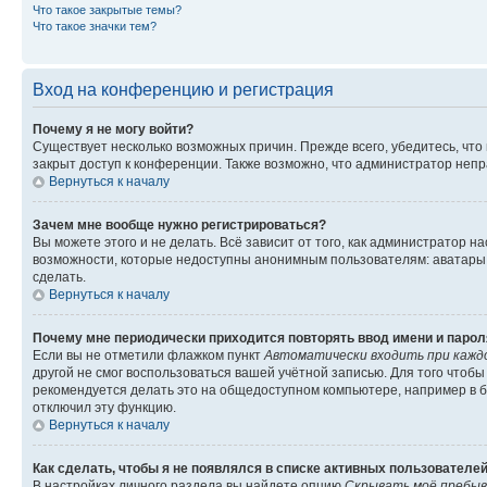
Что такое закрытые темы?
Что такое значки тем?
Вход на конференцию и регистрация
Почему я не могу войти?
Существует несколько возможных причин. Прежде всего, убедитесь, что
закрыт доступ к конференции. Также возможно, что администратор неп
Вернуться к началу
Зачем мне вообще нужно регистрироваться?
Вы можете этого и не делать. Всё зависит от того, как администратор
возможности, которые недоступны анонимным пользователям: аватары, л
сделать.
Вернуться к началу
Почему мне периодически приходится повторять ввод имени и парол
Если вы не отметили флажком пункт
Автоматически входить при кажд
другой не смог воспользоваться вашей учётной записью. Для того чтоб
рекомендуется делать это на общедоступном компьютере, например в би
отключил эту функцию.
Вернуться к началу
Как сделать, чтобы я не появлялся в списке активных пользователе
В настройках личного раздела вы найдете опцию
Скрывать моё пребыв