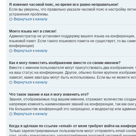
Я изменил часовой пояс, но время все равно неправильное!
Если вы уверены, что правильно указали часовой пояс и настройку лет
устранения проблемы.
Вернуться к началу
Моего языка нет в списке!
Администратор не установил поддержку вашего языка на конференции, 
языковой пакет. Если такого языкового пакета не существует, то вы с
конференции)
Вернуться к началу
Как я могу поместить изображение вместе со своим именем?
Вместе с именем пользователя могут присутствовать два изображения. О
на ваш статус на конференции. Другое, обычно более крупное изображен
зависит, какие аватары могут быть использованы. Если вы не можете 
Вернуться к началу
Что такое звание и как я могу изменить его?
Звания, отображаемые под вашим именем, отражают количество созда
напрямую изменять наименования званий на конференции, так как они 
На большинстве конференций это запрещено, и модератор или админис
Вернуться к началу
Когда я щёлкаю по ссылке «email» от меня требуют войти на конфер
Только зарегистрированные пользователи могут отправлять email-сооб
того, чтобы предотвратить злоупотребления почтовой системой анони