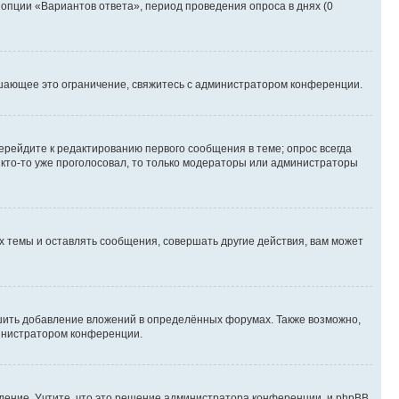
 опции «Вариантов ответа», период проведения опроса в днях (0
шающее это ограничение, свяжитесь с администратором конференции.
ерейдите к редактированию первого сообщения в теме; опрос всегда
и кто-то уже проголосовал, то только модераторы или администраторы
 темы и оставлять сообщения, совершать другие действия, вам может
шить добавление вложений в определённых форумах. Также возможно,
министратором конференции.
дение. Учтите, что это решение администратора конференции, и phpBB