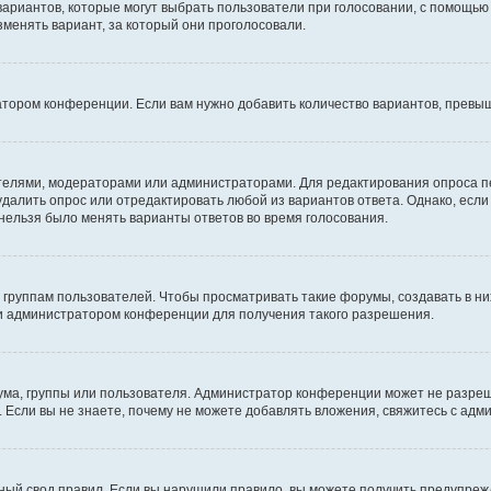
 вариантов, которые могут выбрать пользователи при голосовании, с помощью
зменять вариант, за который они проголосовали.
атором конференции. Если вам нужно добавить количество вариантов, превы
дателями, модераторами или администраторами. Для редактирования опроса п
 удалить опрос или отредактировать любой из вариантов ответа. Однако, есл
 нельзя было менять варианты ответов во время голосования.
руппам пользователей. Чтобы просматривать такие форумы, создавать в них
и администратором конференции для получения такого разрешения.
ма, группы или пользователя. Администратор конференции может не разре
 Если вы не знаете, почему не можете добавлять вложения, свяжитесь с ад
ый свод правил. Если вы нарушили правило, вы можете получить предупреж