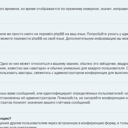
него времени, но время отображается по-прежнему неверное, значит, неправ
или же просто никто не перевёл phpBB на ваш язык. Попробуйте узнать у ад
ами можете перевести phpBB на свой язык. Дополнительную информацию вы мо
дно из них может относиться к вашему званию, обычно это звёздочки, квадр
ие, известно как «аватара» и обычно уникально для каждого пользователя. О
использовать аватары, свяжитесь с администратором конференции для выясне
нных вами сообщений, или идентифицируют определённых пользователей: на
установлены её администратором. Пожалуйста, не засоряйте конференцию н
тратор понизят значение вашего счётчика сообщений.
енцию?
щения другим пользователям через встроенную в конференцию форму, и толь
мными пользователями.