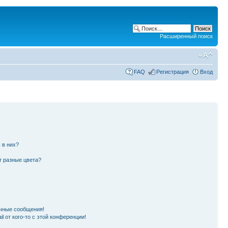
Расширенный поиск
FAQ
Регистрация
Вход
 в них?
т разные цвета?
чные сообщения!
l от кого-то с этой конференции!