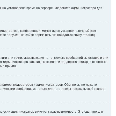
ильно установлено время на сервере. Уведомите администратора для
министратора конференции, может ли он установить нужный вам
жете получить на сайте phpBB (ссылка находится внизу страниц
атики или точки, указывающие на то, сколько сообщений вы оставили или
т администратора зависит, включена ли поддержка аватар, и от него же
ния причин.
пример, модераторов и администраторов. Обычно вы не можете
енужными сообщениями только для того, чтобы повысить своё звание.
ко если администратор включил такую возможность. Это сделано для