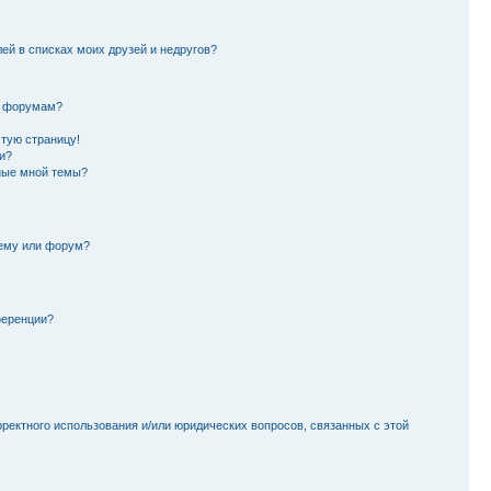
лей в списках моих друзей и недругов?
и форумам?
стую страницу!
и?
ные мной темы?
тему или форум?
ференции?
рректного использования и/или юридических вопросов, связанных с этой