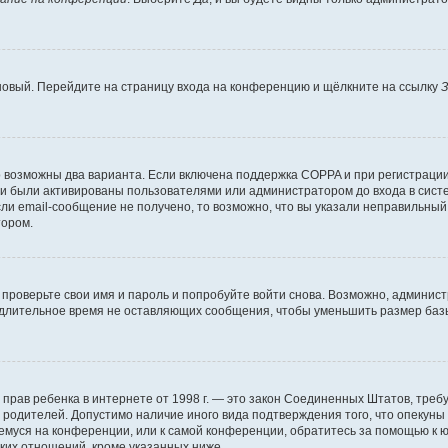
 новый. Перейдите на страницу входа на конференцию и щёлкните на ссылку
З
о возможны два варианта. Если включена поддержка COPPA и при регистрации 
и были активированы пользователями или администратором до входа в систе
и email-сообщение не получено, то возможно, что вы указали неправильный 
тором.
проверьте свои имя и пароль и попробуйте войти снова. Возможно, админист
длительное время не оставляющих сообщения, чтобы уменьшить размер базы
тных прав ребенка в интернете от 1998 г. — это закон Соединенных Штатов, т
е родителей. Допустимо наличие иного вида подтверждения того, что опек
ющемуся на конференции, или к самой конференции, обратитесь за помощью к 
ких отношений, кроме указанных ниже.