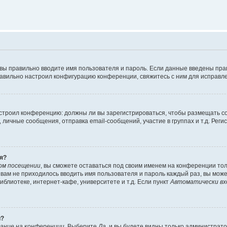
 вы правильно вводите имя пользователя и пароль. Если данные введены пра
равильно настроил конфигурацию конференции, свяжитесь с ним для исправле
 настроил конференцию: должны ли вы зарегистрироваться, чтобы размещать 
ичные сообщения, отправка email-сообщений, участие в группах и т.д. Регис
я?
ом посещении
, вы сможете оставаться под своим именем на конференции тол
ы вам не приходилось вводить имя пользователя и пароль каждый раз, вы мож
блиотеке, интернет-кафе, университете и т.д. Если пункт
Автоматически вх
й?
ание на конференции
. Выберите
Да
, и вы будете видны только администрат