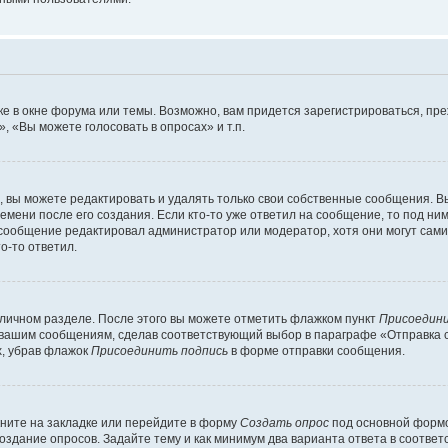
е в окне форума или темы. Возможно, вам придется зарегистрироваться, пр
 «Вы можете голосовать в опросах» и т.п.
вы можете редактировать и удалять только свои собственные сообщения. В
емени после его создания. Если кто-то уже ответил на сообщение, то под ни
и сообщение редактировал администратор или модератор, хотя они могут сами
о-то ответил.
 личном разделе. После этого вы можете отметить флажком пункт
Присоедини
 вашим сообщениям, сделав соответствующий выбор в параграфе «Отправка 
х, убрав флажок
Присоединить подпись
в форме отправки сообщения.
ните на закладке или перейдите в форму
Создать опрос
под основной формо
создание опросов. Задайте тему и как минимум два варианта ответа в соотве