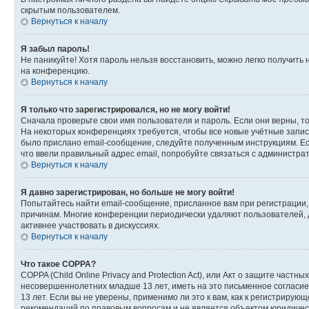
скрытым пользователем.
Вернуться к началу
Я забыл пароль!
Не паникуйте! Хотя пароль нельзя восстановить, можно легко получить
на конференцию.
Вернуться к началу
Я только что зарегистрировался, но не могу войти!
Сначала проверьте свои имя пользователя и пароль. Если они верны, т
На некоторых конференциях требуется, чтобы все новые учётные запис
было прислано email-сообщение, следуйте полученным инструкциям. Есл
что ввели правильный адрес email, попробуйте связаться с администра
Вернуться к началу
Я давно зарегистрирован, но больше не могу войти!
Попытайтесь найти email-сообщение, присланное вам при регистрации, 
причинам. Многие конференции периодически удаляют пользователей, 
активнее участвовать в дискуссиях.
Вернуться к началу
Что такое COPPA?
COPPA (Child Online Privacy and Protection Act), или Акт о защите час
несовершеннолетних младше 13 лет, иметь на это письменное согласи
13 лет. Если вы не уверены, применимо ли это к вам, как к регистриру
рекомендаций по правовым вопросам и не является объектом юридичес