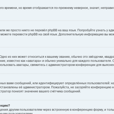
него времени, но время отображается по-прежнему неверное, значит, неправ
или же просто никто не перевёл phpBB на ваш язык. Попробуйте узнать у ад
ами можете перевести phpBB на свой язык. Дополнительную информацию вы мо
дно из них может относиться к вашему званию, обычно это звёздочки, квадр
ие, известно как «аватара» и обычно уникально для каждого пользователя. О
использовать аватары, свяжитесь с администратором конференции для выясне
нных вами сообщений, или идентифицируют определённых пользователей: на
установлены её администратором. Пожалуйста, не засоряйте конференцию н
тратор понизят значение вашего счётчика сообщений.
енцию?
щения другим пользователям через встроенную в конференцию форму, и толь
мными пользователями.