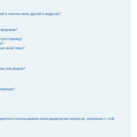
лей в списках моих друзей и недругов?
и форумам?
стую страницу!
и?
ные мной темы?
тему или форум?
ференции?
рректного использования и/или юридических вопросов, связанных с этой