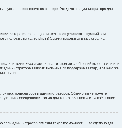
ильно установлено время на сервере. Уведомите администратора для
министратора конференции, может ли он установить нужный вам
жете получить на сайте phpBB (ссылка находится внизу страниц
атики или точки, указывающие на то, сколько сообщений вы оставили или
т администратора зависит, включена ли поддержка аватар, и от него же
ния причин.
пример, модераторов и администраторов. Обычно вы не можете
енужными сообщениями только для того, чтобы повысить своё звание.
ко если администратор включил такую возможность. Это сделано для