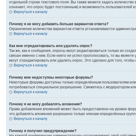
отдельной строке текстового поля. Вы также можете задать количество
означает, что опрос будет постоянным) и возможность пользователей и
Вернуться к началу
Почему я не могу добавить больше вариантов ответа?
Ограничение количества вариантов ответа устанавливается администр
Вернуться к началу
Как мне отредактировать или удалить опрос?
Так же, как и сообщения, опросы могут редактироваться только их соз
связан именно с ним. Если никто не успел проголосовать, то вы можете
могут отредактировать или удалить опрос. Это сделано для того, чтобы
Вернуться к началу
Почему мне недоступны некоторые форумы?
Некоторые форумы доступны только определённым пользователям или г
потребоваться специальное разрешение. Свяжитесь с модератором ил
Вернуться к началу
Почему я не могу добавлять вложения?
Право добавления вложений может быть предоставлено на уровне фору
что добавлять вложения разрешено только членам определённых групп.
Вернуться к началу
Почему я получил предупреждение?
На каждой конференции администраторы устанавливают свой собственн