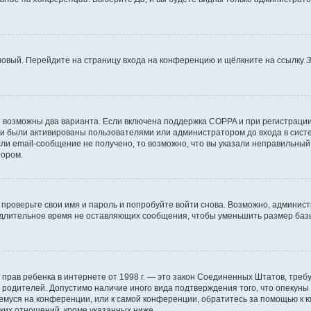
 новый. Перейдите на страницу входа на конференцию и щёлкните на ссылку
З
о возможны два варианта. Если включена поддержка COPPA и при регистрации 
и были активированы пользователями или администратором до входа в систе
и email-сообщение не получено, то возможно, что вы указали неправильный 
тором.
проверьте свои имя и пароль и попробуйте войти снова. Возможно, админист
длительное время не оставляющих сообщения, чтобы уменьшить размер базы
тных прав ребенка в интернете от 1998 г. — это закон Соединенных Штатов, т
е родителей. Допустимо наличие иного вида подтверждения того, что опек
ющемуся на конференции, или к самой конференции, обратитесь за помощью к 
ких отношений, кроме указанных ниже.