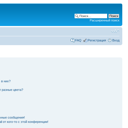
Расширенный поиск
FAQ
Регистрация
Вход
 в них?
т разные цвета?
чные сообщения!
l от кого-то с этой конференции!