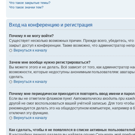
Что такое закрытые темы?
Что такое значки тем?
Вход на конференцию и регистрация
Почему я не могу войти?
Существует несколько возможных причин. Прежде всего, убедитесь, что
закрыт доступ к конференции. Также возможно, что администратор неп
Вернуться к началу
Зачем мне вообще нужно регистрироваться?
Вы можете этого и не делать. Всё зависит от того, как администратор
возможности, которые недоступны анонимным пользователям: аватары, л
сделать.
Вернуться к началу
Почему мне периодически приходится повторять ввод имени и парол
Если вы не отметили флажком пункт
Автоматически входить при кажд
другой не смог воспользоваться вашей учётной записью. Для того чтоб
рекомендуется делать это на общедоступном компьютере, например в би
отключил эту функцию.
Вернуться к началу
Как сделать, чтобы я не появлялся в списке активных пользователе
В настройках личного раздела вы найдете опцию
Скрывать моё пребыв