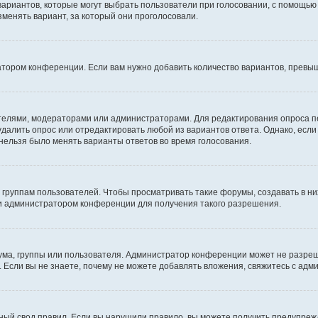
 вариантов, которые могут выбрать пользователи при голосовании, с помощью
зменять вариант, за который они проголосовали.
атором конференции. Если вам нужно добавить количество вариантов, превы
дателями, модераторами или администраторами. Для редактирования опроса п
 удалить опрос или отредактировать любой из вариантов ответа. Однако, есл
 нельзя было менять варианты ответов во время голосования.
руппам пользователей. Чтобы просматривать такие форумы, создавать в них
и администратором конференции для получения такого разрешения.
ма, группы или пользователя. Администратор конференции может не разре
 Если вы не знаете, почему не можете добавлять вложения, свяжитесь с ад
ый свод правил. Если вы нарушили правило, вы можете получить предупреж