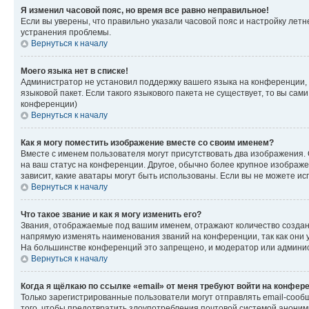
Я изменил часовой пояс, но время все равно неправильное!
Если вы уверены, что правильно указали часовой пояс и настройку лет
устранения проблемы.
Вернуться к началу
Моего языка нет в списке!
Администратор не установил поддержку вашего языка на конференции, 
языковой пакет. Если такого языкового пакета не существует, то вы с
конференции)
Вернуться к началу
Как я могу поместить изображение вместе со своим именем?
Вместе с именем пользователя могут присутствовать два изображения. О
на ваш статус на конференции. Другое, обычно более крупное изображен
зависит, какие аватары могут быть использованы. Если вы не можете 
Вернуться к началу
Что такое звание и как я могу изменить его?
Звания, отображаемые под вашим именем, отражают количество созда
напрямую изменять наименования званий на конференции, так как они 
На большинстве конференций это запрещено, и модератор или админис
Вернуться к началу
Когда я щёлкаю по ссылке «email» от меня требуют войти на конфер
Только зарегистрированные пользователи могут отправлять email-сооб
того, чтобы предотвратить злоупотребления почтовой системой анони