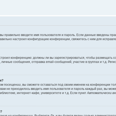
 вы правильно вводите имя пользователя и пароль. Если данные введены пра
равильно настроил конфигурацию конференции, свяжитесь с ним для исправле
 настроил конференцию: должны ли вы зарегистрироваться, чтобы размещать 
ичные сообщения, отправка email-сообщений, участие в группах и т.д. Регис
я?
ом посещении
, вы сможете оставаться под своим именем на конференции тол
ы вам не приходилось вводить имя пользователя и пароль каждый раз, вы мож
блиотеке, интернет-кафе, университете и т.д. Если пункт
Автоматически вх
й?
ание на конференции
. Выберите
Да
, и вы будете видны только администрат