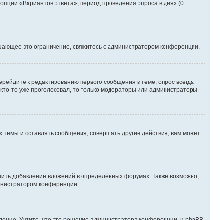
 опции «Вариантов ответа», период проведения опроса в днях (0
шающее это ограничение, свяжитесь с администратором конференции.
ерейдите к редактированию первого сообщения в теме; опрос всегда
и кто-то уже проголосовал, то только модераторы или администраторы
 темы и оставлять сообщения, совершать другие действия, вам может
шить добавление вложений в определённых форумах. Также возможно,
министратором конференции.
дение. Учтите, что это решение администратора конференции, и phpBB