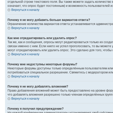
отдельной строке текстового поля. Вы также можете задать количество
означает, что опрос будет постоянным) и возможность пользователей и
Вернуться к началу
Почему я не могу добавить больше вариантов ответа?
Ограничение количества вариантов ответа устанавливается администр
Вернуться к началу
Как мне отредактировать или удалить опрос?
Так же, как и сообщения, опросы могут редактироваться только их соз
связан именно с ним. Если никто не успел проголосовать, то вы можете
могут отредактировать или удалить опрос. Это сделано для того, чтобы
Вернуться к началу
Почему мне недоступны некоторые форумы?
Некоторые форумы доступны только определённым пользователям или г
потребоваться специальное разрешение. Свяжитесь с модератором ил
Вернуться к началу
Почему я не могу добавлять вложения?
Право добавления вложений может быть предоставлено на уровне фору
что добавлять вложения разрешено только членам определённых групп.
Вернуться к началу
Почему я получил предупреждение?
На каждой конференции администраторы устанавливают свой собственн