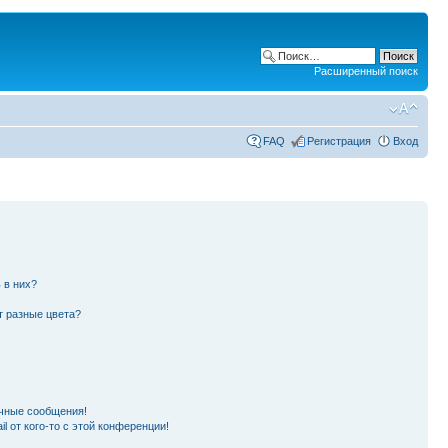
Расширенный поиск
FAQ
Регистрация
Вход
 в них?
т разные цвета?
чные сообщения!
l от кого-то с этой конференции!