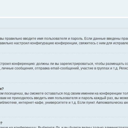
 вы правильно вводите имя пользователя и пароль. Если данные введены пра
равильно настроил конфигурацию конференции, свяжитесь с ним для исправле
 настроил конференцию: должны ли вы зарегистрироваться, чтобы размещать 
ичные сообщения, отправка email-сообщений, участие в группах и т.д. Регис
я?
ом посещении
, вы сможете оставаться под своим именем на конференции тол
ы вам не приходилось вводить имя пользователя и пароль каждый раз, вы мож
блиотеке, интернет-кафе, университете и т.д. Если пункт
Автоматически вх
й?
ание на конференции
. Выберите
Да
, и вы будете видны только администрат