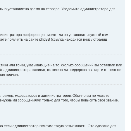
ильно установлено время на сервере. Уведомите администратора для
министратора конференции, может ли он установить нужный вам
жете получить на сайте phpBB (ссылка находится внизу страниц
атики или точки, указывающие на то, сколько сообщений вы оставили или
т администратора зависит, включена ли поддержка аватар, и от него же
ния причин.
пример, модераторов и администраторов. Обычно вы не можете
енужными сообщениями только для того, чтобы повысить своё звание.
ко если администратор включил такую возможность. Это сделано для