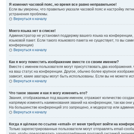
Я изменил часовой пояс, но время все равно неправильное!
Если вы уверены, что правильно указали часовой пояс и настройку лет
устранения проблемы.
Вернуться к началу
Моего языка нет в списке!
Администратор не установил поддержку вашего языка на конференции, 
языковой пакет. Если такого языкового пакета не существует, то вы с
конференции)
Вернуться к началу
Как я могу поместить изображение вместе со своим именем?
Вместе с именем пользователя могут присутствовать два изображения. О
на ваш статус на конференции. Другое, обычно более крупное изображен
зависит, какие аватары могут быть использованы. Если вы не можете 
Вернуться к началу
Что такое звание и как я могу изменить его?
Звания, отображаемые под вашим именем, отражают количество созда
напрямую изменять наименования званий на конференции, так как они 
На большинстве конференций это запрещено, и модератор или админис
Вернуться к началу
Когда я щёлкаю по ссылке «email» от меня требуют войти на конфер
Только зарегистрированные пользователи могут отправлять email-сооб
того, чтобы предотвратить злоупотребления почтовой системой анони