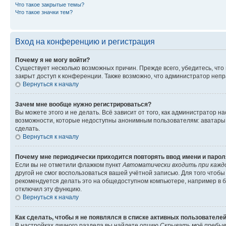
Что такое закрытые темы?
Что такое значки тем?
Вход на конференцию и регистрация
Почему я не могу войти?
Существует несколько возможных причин. Прежде всего, убедитесь, что
закрыт доступ к конференции. Также возможно, что администратор неп
Вернуться к началу
Зачем мне вообще нужно регистрироваться?
Вы можете этого и не делать. Всё зависит от того, как администратор
возможности, которые недоступны анонимным пользователям: аватары, л
сделать.
Вернуться к началу
Почему мне периодически приходится повторять ввод имени и парол
Если вы не отметили флажком пункт
Автоматически входить при кажд
другой не смог воспользоваться вашей учётной записью. Для того чтоб
рекомендуется делать это на общедоступном компьютере, например в би
отключил эту функцию.
Вернуться к началу
Как сделать, чтобы я не появлялся в списке активных пользователе
В настройках личного раздела вы найдете опцию
Скрывать моё пребыв