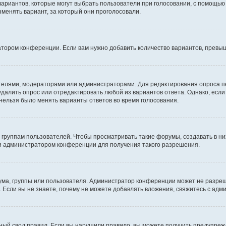
 вариантов, которые могут выбрать пользователи при голосовании, с помощью
зменять вариант, за который они проголосовали.
атором конференции. Если вам нужно добавить количество вариантов, превы
дателями, модераторами или администраторами. Для редактирования опроса п
 удалить опрос или отредактировать любой из вариантов ответа. Однако, есл
 нельзя было менять варианты ответов во время голосования.
руппам пользователей. Чтобы просматривать такие форумы, создавать в них
и администратором конференции для получения такого разрешения.
ма, группы или пользователя. Администратор конференции может не разре
 Если вы не знаете, почему не можете добавлять вложения, свяжитесь с ад
ый свод правил. Если вы нарушили правило, вы можете получить предупреж