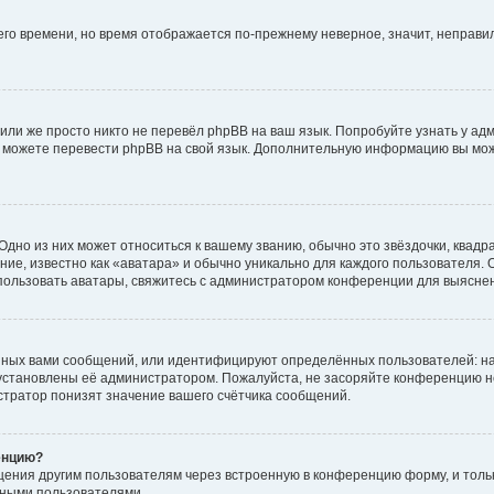
него времени, но время отображается по-прежнему неверное, значит, неправ
или же просто никто не перевёл phpBB на ваш язык. Попробуйте узнать у ад
ами можете перевести phpBB на свой язык. Дополнительную информацию вы мо
дно из них может относиться к вашему званию, обычно это звёздочки, квадр
ие, известно как «аватара» и обычно уникально для каждого пользователя. О
использовать аватары, свяжитесь с администратором конференции для выясне
нных вами сообщений, или идентифицируют определённых пользователей: на
установлены её администратором. Пожалуйста, не засоряйте конференцию н
тратор понизят значение вашего счётчика сообщений.
енцию?
щения другим пользователям через встроенную в конференцию форму, и толь
мными пользователями.