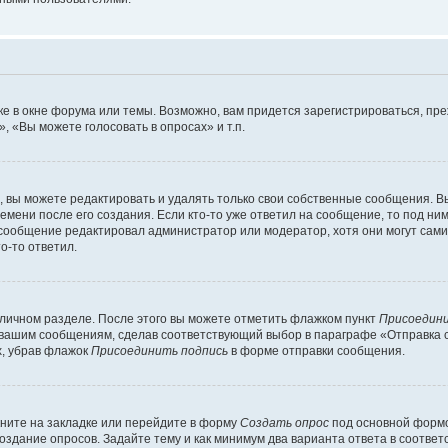
е в окне форума или темы. Возможно, вам придется зарегистрироваться, пр
 «Вы можете голосовать в опросах» и т.п.
вы можете редактировать и удалять только свои собственные сообщения. В
емени после его создания. Если кто-то уже ответил на сообщение, то под ни
и сообщение редактировал администратор или модератор, хотя они могут сами
о-то ответил.
 личном разделе. После этого вы можете отметить флажком пункт
Присоедини
 вашим сообщениям, сделав соответствующий выбор в параграфе «Отправка 
х, убрав флажок
Присоединить подпись
в форме отправки сообщения.
ните на закладке или перейдите в форму
Создать опрос
под основной формо
создание опросов. Задайте тему и как минимум два варианта ответа в соотве