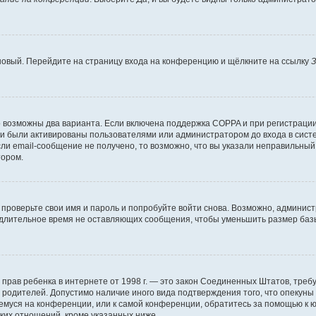
 новый. Перейдите на страницу входа на конференцию и щёлкните на ссылку
З
о возможны два варианта. Если включена поддержка COPPA и при регистрации 
и были активированы пользователями или администратором до входа в систе
и email-сообщение не получено, то возможно, что вы указали неправильный 
тором.
проверьте свои имя и пароль и попробуйте войти снова. Возможно, админист
длительное время не оставляющих сообщения, чтобы уменьшить размер базы
тных прав ребенка в интернете от 1998 г. — это закон Соединенных Штатов, т
е родителей. Допустимо наличие иного вида подтверждения того, что опек
ющемуся на конференции, или к самой конференции, обратитесь за помощью к 
ких отношений, кроме указанных ниже.