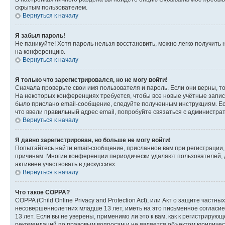
скрытым пользователем.
Вернуться к началу
Я забыл пароль!
Не паникуйте! Хотя пароль нельзя восстановить, можно легко получить
на конференцию.
Вернуться к началу
Я только что зарегистрировался, но не могу войти!
Сначала проверьте свои имя пользователя и пароль. Если они верны, т
На некоторых конференциях требуется, чтобы все новые учётные запис
было прислано email-сообщение, следуйте полученным инструкциям. Есл
что ввели правильный адрес email, попробуйте связаться с администра
Вернуться к началу
Я давно зарегистрирован, но больше не могу войти!
Попытайтесь найти email-сообщение, присланное вам при регистрации, 
причинам. Многие конференции периодически удаляют пользователей, 
активнее участвовать в дискуссиях.
Вернуться к началу
Что такое COPPA?
COPPA (Child Online Privacy and Protection Act), или Акт о защите час
несовершеннолетних младше 13 лет, иметь на это письменное согласи
13 лет. Если вы не уверены, применимо ли это к вам, как к регистриру
рекомендаций по правовым вопросам и не является объектом юридичес