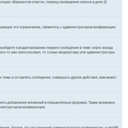
 опции «Вариантов ответа», период проведения опроса в днях (0
шающее это ограничение, свяжитесь с администратором конференции.
ерейдите к редактированию первого сообщения в теме; опрос всегда
и кто-то уже проголосовал, то только модераторы или администраторы
 темы и оставлять сообщения, совершать другие действия, вам может
шить добавление вложений в определённых форумах. Также возможно,
министратором конференции.
дение. Учтите, что это решение администратора конференции, и phpBB