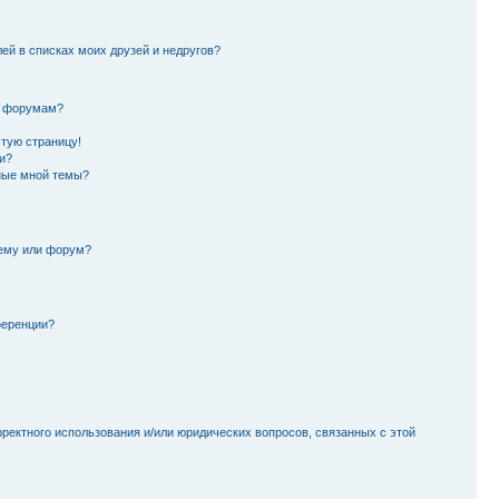
лей в списках моих друзей и недругов?
и форумам?
стую страницу!
и?
ные мной темы?
тему или форум?
ференции?
рректного использования и/или юридических вопросов, связанных с этой