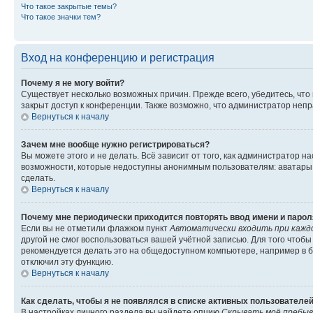
Что такое закрытые темы?
Что такое значки тем?
Вход на конференцию и регистрация
Почему я не могу войти?
Существует несколько возможных причин. Прежде всего, убедитесь, что
закрыт доступ к конференции. Также возможно, что администратор неп
Вернуться к началу
Зачем мне вообще нужно регистрироваться?
Вы можете этого и не делать. Всё зависит от того, как администратор
возможности, которые недоступны анонимным пользователям: аватары, л
сделать.
Вернуться к началу
Почему мне периодически приходится повторять ввод имени и парол
Если вы не отметили флажком пункт
Автоматически входить при кажд
другой не смог воспользоваться вашей учётной записью. Для того чтоб
рекомендуется делать это на общедоступном компьютере, например в би
отключил эту функцию.
Вернуться к началу
Как сделать, чтобы я не появлялся в списке активных пользователе
В настройках личного раздела вы найдете опцию
Скрывать моё пребыв