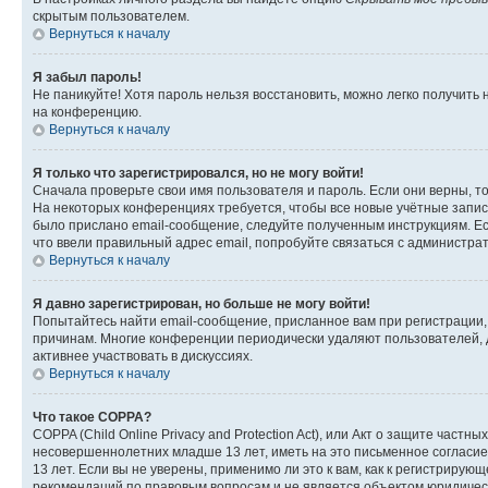
скрытым пользователем.
Вернуться к началу
Я забыл пароль!
Не паникуйте! Хотя пароль нельзя восстановить, можно легко получить
на конференцию.
Вернуться к началу
Я только что зарегистрировался, но не могу войти!
Сначала проверьте свои имя пользователя и пароль. Если они верны, т
На некоторых конференциях требуется, чтобы все новые учётные запис
было прислано email-сообщение, следуйте полученным инструкциям. Есл
что ввели правильный адрес email, попробуйте связаться с администра
Вернуться к началу
Я давно зарегистрирован, но больше не могу войти!
Попытайтесь найти email-сообщение, присланное вам при регистрации, 
причинам. Многие конференции периодически удаляют пользователей, 
активнее участвовать в дискуссиях.
Вернуться к началу
Что такое COPPA?
COPPA (Child Online Privacy and Protection Act), или Акт о защите час
несовершеннолетних младше 13 лет, иметь на это письменное согласи
13 лет. Если вы не уверены, применимо ли это к вам, как к регистриру
рекомендаций по правовым вопросам и не является объектом юридичес