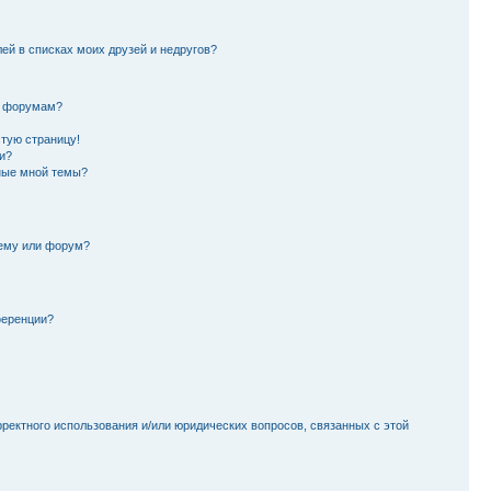
лей в списках моих друзей и недругов?
и форумам?
стую страницу!
и?
ные мной темы?
тему или форум?
ференции?
рректного использования и/или юридических вопросов, связанных с этой