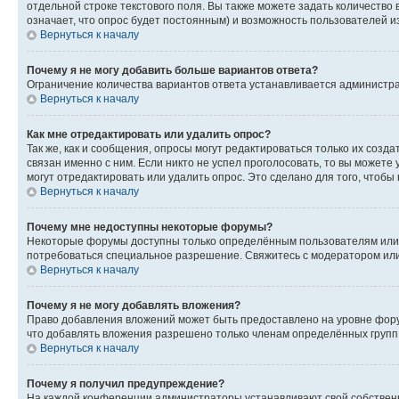
отдельной строке текстового поля. Вы также можете задать количество
означает, что опрос будет постоянным) и возможность пользователей и
Вернуться к началу
Почему я не могу добавить больше вариантов ответа?
Ограничение количества вариантов ответа устанавливается администр
Вернуться к началу
Как мне отредактировать или удалить опрос?
Так же, как и сообщения, опросы могут редактироваться только их соз
связан именно с ним. Если никто не успел проголосовать, то вы можете
могут отредактировать или удалить опрос. Это сделано для того, чтобы
Вернуться к началу
Почему мне недоступны некоторые форумы?
Некоторые форумы доступны только определённым пользователям или г
потребоваться специальное разрешение. Свяжитесь с модератором ил
Вернуться к началу
Почему я не могу добавлять вложения?
Право добавления вложений может быть предоставлено на уровне фору
что добавлять вложения разрешено только членам определённых групп.
Вернуться к началу
Почему я получил предупреждение?
На каждой конференции администраторы устанавливают свой собственн