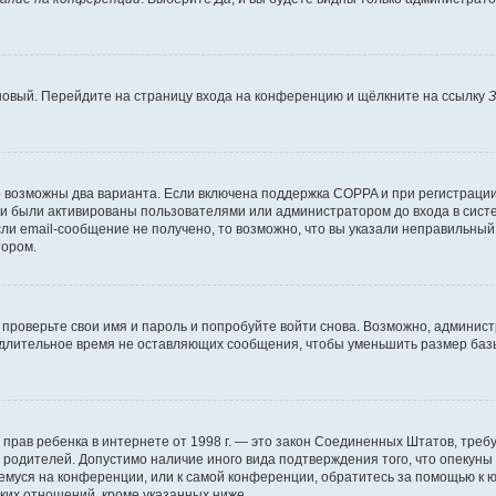
 новый. Перейдите на страницу входа на конференцию и щёлкните на ссылку
З
о возможны два варианта. Если включена поддержка COPPA и при регистрации 
и были активированы пользователями или администратором до входа в систе
и email-сообщение не получено, то возможно, что вы указали неправильный 
тором.
проверьте свои имя и пароль и попробуйте войти снова. Возможно, админист
длительное время не оставляющих сообщения, чтобы уменьшить размер базы
тных прав ребенка в интернете от 1998 г. — это закон Соединенных Штатов, т
е родителей. Допустимо наличие иного вида подтверждения того, что опек
ющемуся на конференции, или к самой конференции, обратитесь за помощью к 
ких отношений, кроме указанных ниже.