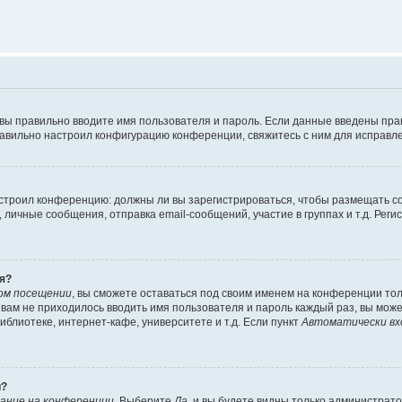
 вы правильно вводите имя пользователя и пароль. Если данные введены пра
равильно настроил конфигурацию конференции, свяжитесь с ним для исправле
 настроил конференцию: должны ли вы зарегистрироваться, чтобы размещать 
ичные сообщения, отправка email-сообщений, участие в группах и т.д. Регис
я?
ом посещении
, вы сможете оставаться под своим именем на конференции тол
ы вам не приходилось вводить имя пользователя и пароль каждый раз, вы мож
блиотеке, интернет-кафе, университете и т.д. Если пункт
Автоматически вх
й?
ание на конференции
. Выберите
Да
, и вы будете видны только администрат