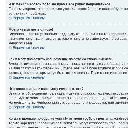
Я изменил часовой пояс, но время все равно неправильное!
Если вы уверены, что правильно указали часовой пояс и настройку лет
устранения проблемы.
Вернуться к началу
Моего языка нет в списке!
Администратор не установил поддержку вашего языка на конференции, 
языковой пакет. Если такого языкового пакета не существует, то вы с
конференции)
Вернуться к началу
Как я могу поместить изображение вместе со своим именем?
Вместе с именем пользователя могут присутствовать два изображения. О
на ваш статус на конференции. Другое, обычно более крупное изображен
зависит, какие аватары могут быть использованы. Если вы не можете 
Вернуться к началу
Что такое звание и как я могу изменить его?
Звания, отображаемые под вашим именем, отражают количество созда
напрямую изменять наименования званий на конференции, так как они 
На большинстве конференций это запрещено, и модератор или админис
Вернуться к началу
Когда я щёлкаю по ссылке «email» от меня требуют войти на конфер
Только зарегистрированные пользователи могут отправлять email-сооб
того, чтобы предотвратить злоупотребления почтовой системой анони