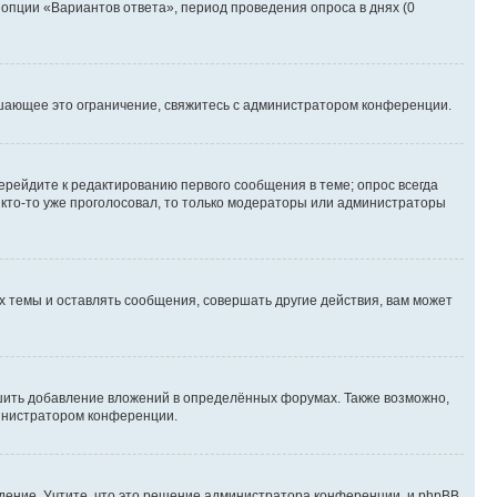
 опции «Вариантов ответа», период проведения опроса в днях (0
шающее это ограничение, свяжитесь с администратором конференции.
ерейдите к редактированию первого сообщения в теме; опрос всегда
и кто-то уже проголосовал, то только модераторы или администраторы
 темы и оставлять сообщения, совершать другие действия, вам может
шить добавление вложений в определённых форумах. Также возможно,
министратором конференции.
дение. Учтите, что это решение администратора конференции, и phpBB