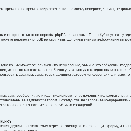
него времени, но время отображается по-прежнему неверное, значит, неправ
или же просто никто не перевёл phpBB на ваш язык. Попробуйте узнать у ад
ами можете перевести phpBB на свой язык. Дополнительную информацию вы мо
дно из них может относиться к вашему званию, обычно это звёздочки, квадр
ие, известно как «аватара» и обычно уникально для каждого пользователя. О
использовать аватары, свяжитесь с администратором конференции для выясне
нных вами сообщений, или идентифицируют определённых пользователей: на
установлены её администратором. Пожалуйста, не засоряйте конференцию н
тратор понизят значение вашего счётчика сообщений.
енцию?
щения другим пользователям через встроенную в конференцию форму, и толь
мными пользователями.