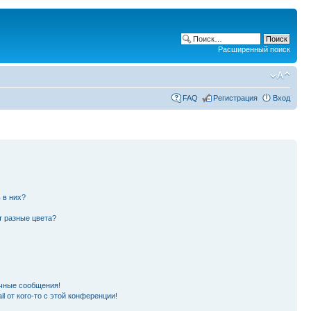
Расширенный поиск
FAQ
Регистрация
Вход
 в них?
т разные цвета?
чные сообщения!
l от кого-то с этой конференции!