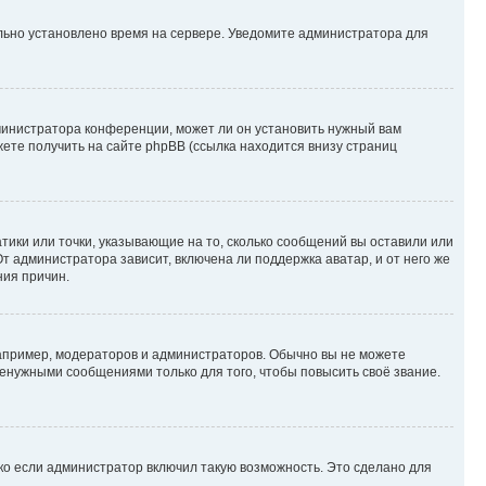
ильно установлено время на сервере. Уведомите администратора для
министратора конференции, может ли он установить нужный вам
жете получить на сайте phpBB (ссылка находится внизу страниц
атики или точки, указывающие на то, сколько сообщений вы оставили или
т администратора зависит, включена ли поддержка аватар, и от него же
ния причин.
пример, модераторов и администраторов. Обычно вы не можете
енужными сообщениями только для того, чтобы повысить своё звание.
ко если администратор включил такую возможность. Это сделано для