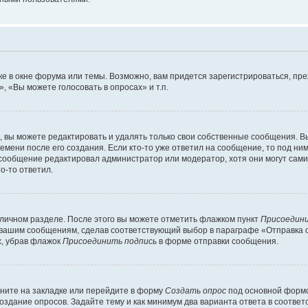
е в окне форума или темы. Возможно, вам придется зарегистрироваться, пр
 «Вы можете голосовать в опросах» и т.п.
вы можете редактировать и удалять только свои собственные сообщения. В
емени после его создания. Если кто-то уже ответил на сообщение, то под ни
и сообщение редактировал администратор или модератор, хотя они могут сами
о-то ответил.
 личном разделе. После этого вы можете отметить флажком пункт
Присоедини
 вашим сообщениям, сделав соответствующий выбор в параграфе «Отправка 
х, убрав флажок
Присоединить подпись
в форме отправки сообщения.
ните на закладке или перейдите в форму
Создать опрос
под основной формо
создание опросов. Задайте тему и как минимум два варианта ответа в соотве