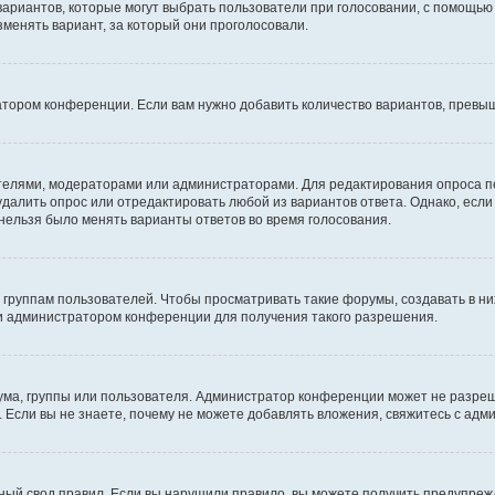
 вариантов, которые могут выбрать пользователи при голосовании, с помощью
зменять вариант, за который они проголосовали.
атором конференции. Если вам нужно добавить количество вариантов, превы
дателями, модераторами или администраторами. Для редактирования опроса п
 удалить опрос или отредактировать любой из вариантов ответа. Однако, есл
 нельзя было менять варианты ответов во время голосования.
руппам пользователей. Чтобы просматривать такие форумы, создавать в них
и администратором конференции для получения такого разрешения.
ма, группы или пользователя. Администратор конференции может не разре
 Если вы не знаете, почему не можете добавлять вложения, свяжитесь с ад
ый свод правил. Если вы нарушили правило, вы можете получить предупреж