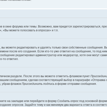
е в окне форума или темы. Возможно, вам придется зарегистрироваться, пр
 «Вы можете голосовать в опросах» и т.п.
вы можете редактировать и удалять только свои собственные сообщения. В
емени после его создания. Если кто-то уже ответил на сообщение, то под ни
и сообщение редактировал администратор или модератор, хотя они могут сами
о-то ответил.
 личном разделе. После этого вы можете отметить флажком пункт
Присоедини
 вашим сообщениям, сделав соответствующий выбор в параграфе «Отправка 
х, убрав флажок
Присоединить подпись
в форме отправки сообщения.
ните на закладке или перейдите в форму
Создать опрос
под основной формо
создание опросов. Задайте тему и как минимум два варианта ответа в соотве