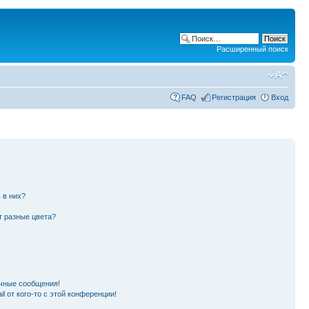
Расширенный поиск
FAQ
Регистрация
Вход
 в них?
т разные цвета?
чные сообщения!
l от кого-то с этой конференции!