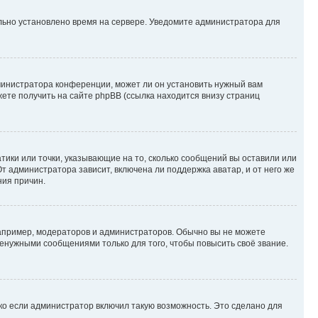
ильно установлено время на сервере. Уведомите администратора для
министратора конференции, может ли он установить нужный вам
жете получить на сайте phpBB (ссылка находится внизу страниц
атики или точки, указывающие на то, сколько сообщений вы оставили или
т администратора зависит, включена ли поддержка аватар, и от него же
ния причин.
пример, модераторов и администраторов. Обычно вы не можете
енужными сообщениями только для того, чтобы повысить своё звание.
ко если администратор включил такую возможность. Это сделано для