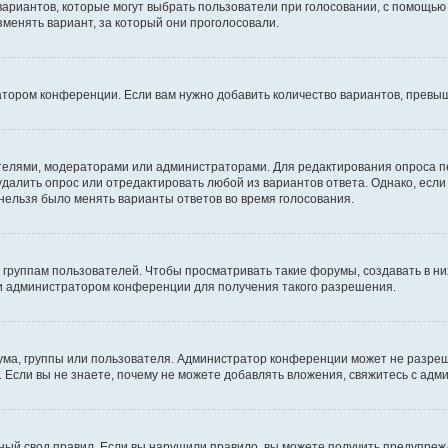
 вариантов, которые могут выбрать пользователи при голосовании, с помощью
зменять вариант, за который они проголосовали.
атором конференции. Если вам нужно добавить количество вариантов, превы
дателями, модераторами или администраторами. Для редактирования опроса п
 удалить опрос или отредактировать любой из вариантов ответа. Однако, есл
 нельзя было менять варианты ответов во время голосования.
руппам пользователей. Чтобы просматривать такие форумы, создавать в них
и администратором конференции для получения такого разрешения.
ма, группы или пользователя. Администратор конференции может не разре
 Если вы не знаете, почему не можете добавлять вложения, свяжитесь с ад
ый свод правил. Если вы нарушили правило, вы можете получить предупреж