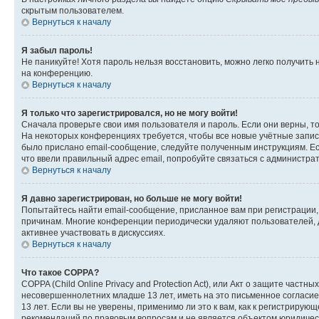
скрытым пользователем.
Вернуться к началу
Я забыл пароль!
Не паникуйте! Хотя пароль нельзя восстановить, можно легко получить
на конференцию.
Вернуться к началу
Я только что зарегистрировался, но не могу войти!
Сначала проверьте свои имя пользователя и пароль. Если они верны, т
На некоторых конференциях требуется, чтобы все новые учётные запис
было прислано email-сообщение, следуйте полученным инструкциям. Есл
что ввели правильный адрес email, попробуйте связаться с администра
Вернуться к началу
Я давно зарегистрирован, но больше не могу войти!
Попытайтесь найти email-сообщение, присланное вам при регистрации, 
причинам. Многие конференции периодически удаляют пользователей, 
активнее участвовать в дискуссиях.
Вернуться к началу
Что такое COPPA?
COPPA (Child Online Privacy and Protection Act), или Акт о защите час
несовершеннолетних младше 13 лет, иметь на это письменное согласи
13 лет. Если вы не уверены, применимо ли это к вам, как к регистриру
рекомендаций по правовым вопросам и не является объектом юридичес