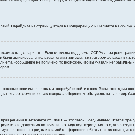
 новый. Перейдите на страницу входа на конференцию и щёлкните на ссылку
З
о возможны два варианта. Если включена поддержка COPPA и при регистрации 
и были активированы пользователями или администратором до входа в систе
и email-сообщение не получено, то возможно, что вы указали неправильный 
тором.
проверьте свои имя и пароль и попробуйте войти снова. Возможно, админист
длительное время не оставляющих сообщения, чтобы уменьшить размер базы
тных прав ребенка в интернете от 1998 г. — это закон Соединенных Штатов, т
е родителей. Допустимо наличие иного вида подтверждения того, что опек
ющемуся на конференции, или к самой конференции, обратитесь за помощью к 
ких отношений, кроме указанных ниже.