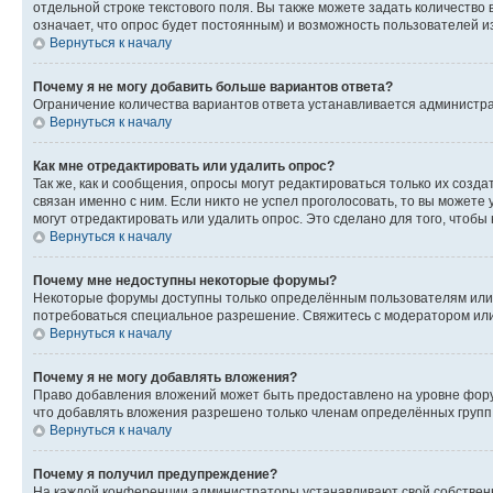
отдельной строке текстового поля. Вы также можете задать количество
означает, что опрос будет постоянным) и возможность пользователей и
Вернуться к началу
Почему я не могу добавить больше вариантов ответа?
Ограничение количества вариантов ответа устанавливается администр
Вернуться к началу
Как мне отредактировать или удалить опрос?
Так же, как и сообщения, опросы могут редактироваться только их соз
связан именно с ним. Если никто не успел проголосовать, то вы можете
могут отредактировать или удалить опрос. Это сделано для того, чтобы
Вернуться к началу
Почему мне недоступны некоторые форумы?
Некоторые форумы доступны только определённым пользователям или г
потребоваться специальное разрешение. Свяжитесь с модератором ил
Вернуться к началу
Почему я не могу добавлять вложения?
Право добавления вложений может быть предоставлено на уровне фору
что добавлять вложения разрешено только членам определённых групп.
Вернуться к началу
Почему я получил предупреждение?
На каждой конференции администраторы устанавливают свой собственн