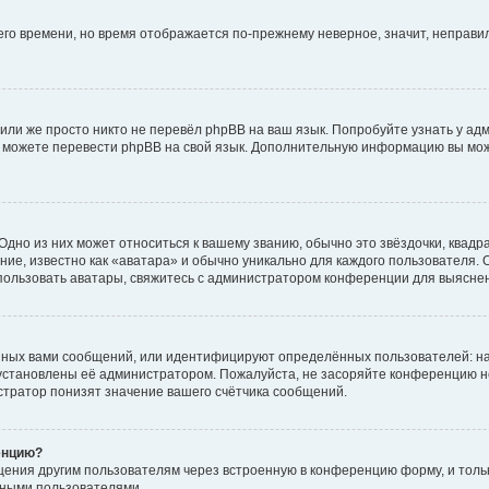
него времени, но время отображается по-прежнему неверное, значит, неправ
или же просто никто не перевёл phpBB на ваш язык. Попробуйте узнать у ад
ами можете перевести phpBB на свой язык. Дополнительную информацию вы мо
дно из них может относиться к вашему званию, обычно это звёздочки, квадр
ие, известно как «аватара» и обычно уникально для каждого пользователя. О
использовать аватары, свяжитесь с администратором конференции для выясне
нных вами сообщений, или идентифицируют определённых пользователей: на
установлены её администратором. Пожалуйста, не засоряйте конференцию н
тратор понизят значение вашего счётчика сообщений.
енцию?
щения другим пользователям через встроенную в конференцию форму, и толь
мными пользователями.