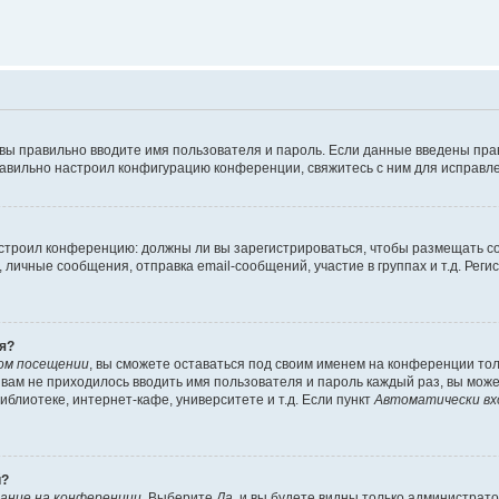
 вы правильно вводите имя пользователя и пароль. Если данные введены пра
равильно настроил конфигурацию конференции, свяжитесь с ним для исправле
 настроил конференцию: должны ли вы зарегистрироваться, чтобы размещать 
ичные сообщения, отправка email-сообщений, участие в группах и т.д. Регис
я?
ом посещении
, вы сможете оставаться под своим именем на конференции тол
ы вам не приходилось вводить имя пользователя и пароль каждый раз, вы мож
блиотеке, интернет-кафе, университете и т.д. Если пункт
Автоматически вх
й?
ание на конференции
. Выберите
Да
, и вы будете видны только администрат