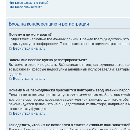
Что такое закрытые темы?
Что такое значки тем?
Вход на конференцию и регистрация
Почему я не могу войти?
Существует несколько возможных причин. Прежде всего, убедитесь, что
закрыт доступ к конференции. Также возможно, что администратор неп
Вернуться к началу
Зачем мне вообще нужно регистрироваться?
Вы можете этого и не делать. Всё зависит от того, как администратор
возможности, которые недоступны анонимным пользователям: аватары, л
сделать.
Вернуться к началу
Почему мне периодически приходится повторять ввод имени и парол
Если вы не отметили флажком пункт
Автоматически входить при кажд
другой не смог воспользоваться вашей учётной записью. Для того чтоб
рекомендуется делать это на общедоступном компьютере, например в би
отключил эту функцию.
Вернуться к началу
Как сделать, чтобы я не появлялся в списке активных пользователе
В настройках личного раздела вы найдете опцию
Скрывать моё пребыв