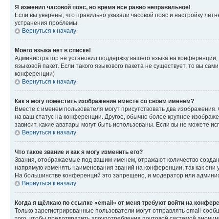
Я изменил часовой пояс, но время все равно неправильное!
Если вы уверены, что правильно указали часовой пояс и настройку лет
устранения проблемы.
Вернуться к началу
Моего языка нет в списке!
Администратор не установил поддержку вашего языка на конференции, 
языковой пакет. Если такого языкового пакета не существует, то вы с
конференции)
Вернуться к началу
Как я могу поместить изображение вместе со своим именем?
Вместе с именем пользователя могут присутствовать два изображения. О
на ваш статус на конференции. Другое, обычно более крупное изображен
зависит, какие аватары могут быть использованы. Если вы не можете 
Вернуться к началу
Что такое звание и как я могу изменить его?
Звания, отображаемые под вашим именем, отражают количество созда
напрямую изменять наименования званий на конференции, так как они 
На большинстве конференций это запрещено, и модератор или админис
Вернуться к началу
Когда я щёлкаю по ссылке «email» от меня требуют войти на конфер
Только зарегистрированные пользователи могут отправлять email-сооб
того, чтобы предотвратить злоупотребления почтовой системой анони