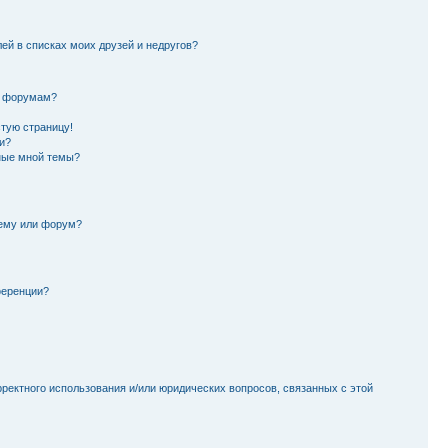
лей в списках моих друзей и недругов?
и форумам?
стую страницу!
и?
ные мной темы?
тему или форум?
ференции?
рректного использования и/или юридических вопросов, связанных с этой