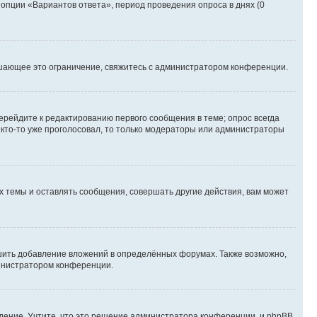
 опции «Вариантов ответа», период проведения опроса в днях (0
шающее это ограничение, свяжитесь с администратором конференции.
ерейдите к редактированию первого сообщения в теме; опрос всегда
и кто-то уже проголосовал, то только модераторы или администраторы
 темы и оставлять сообщения, совершать другие действия, вам может
шить добавление вложений в определённых форумах. Также возможно,
министратором конференции.
дение. Учтите, что это решение администратора конференции, и phpBB