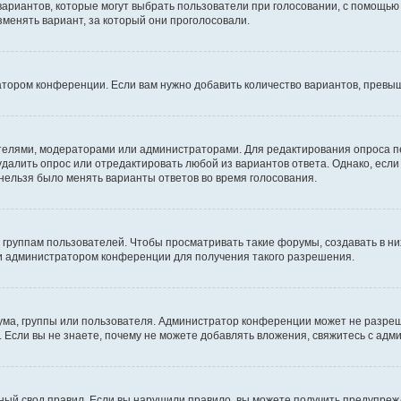
 вариантов, которые могут выбрать пользователи при голосовании, с помощью
зменять вариант, за который они проголосовали.
атором конференции. Если вам нужно добавить количество вариантов, превы
дателями, модераторами или администраторами. Для редактирования опроса п
 удалить опрос или отредактировать любой из вариантов ответа. Однако, есл
 нельзя было менять варианты ответов во время голосования.
руппам пользователей. Чтобы просматривать такие форумы, создавать в них
и администратором конференции для получения такого разрешения.
ма, группы или пользователя. Администратор конференции может не разре
 Если вы не знаете, почему не можете добавлять вложения, свяжитесь с ад
ый свод правил. Если вы нарушили правило, вы можете получить предупреж