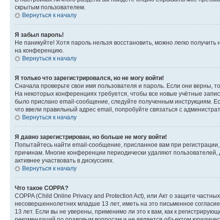
скрытым пользователем.
Вернуться к началу
Я забыл пароль!
Не паникуйте! Хотя пароль нельзя восстановить, можно легко получить
на конференцию.
Вернуться к началу
Я только что зарегистрировался, но не могу войти!
Сначала проверьте свои имя пользователя и пароль. Если они верны, т
На некоторых конференциях требуется, чтобы все новые учётные запис
было прислано email-сообщение, следуйте полученным инструкциям. Есл
что ввели правильный адрес email, попробуйте связаться с администра
Вернуться к началу
Я давно зарегистрирован, но больше не могу войти!
Попытайтесь найти email-сообщение, присланное вам при регистрации, 
причинам. Многие конференции периодически удаляют пользователей, 
активнее участвовать в дискуссиях.
Вернуться к началу
Что такое COPPA?
COPPA (Child Online Privacy and Protection Act), или Акт о защите час
несовершеннолетних младше 13 лет, иметь на это письменное согласи
13 лет. Если вы не уверены, применимо ли это к вам, как к регистриру
рекомендаций по правовым вопросам и не является объектом юридичес