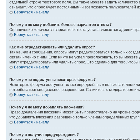
отдельной строке текстового поля. Вы также можете задать количество
означает, что опрос будет постоянным) и возможность пользователей и
Вернуться к началу
Почему я не могу добавить больше вариантов ответа?
Ограничение количества вариантов ответа устанавливается администр
Вернуться к началу
Как мне отредактировать или удалить опрос?
Так же, как и сообщения, опросы могут редактироваться только их соз
связан именно с ним. Если никто не успел проголосовать, то вы можете
могут отредактировать или удалить опрос. Это сделано для того, чтобы
Вернуться к началу
Почему мне недоступны некоторые форумы?
Некоторые форумы доступны только определённым пользователям или г
потребоваться специальное разрешение. Свяжитесь с модератором ил
Вернуться к началу
Почему я не могу добавлять вложения?
Право добавления вложений может быть предоставлено на уровне фору
что добавлять вложения разрешено только членам определённых групп.
Вернуться к началу
Почему я получил предупреждение?
На каждой конференции администраторы устанавливают свой собственн