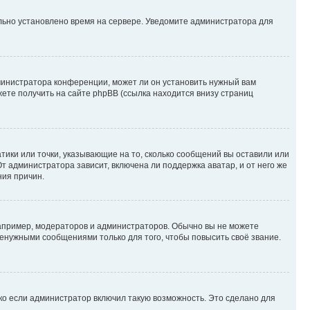
ильно установлено время на сервере. Уведомите администратора для
министратора конференции, может ли он установить нужный вам
жете получить на сайте phpBB (ссылка находится внизу страниц
атики или точки, указывающие на то, сколько сообщений вы оставили или
т администратора зависит, включена ли поддержка аватар, и от него же
ния причин.
пример, модераторов и администраторов. Обычно вы не можете
енужными сообщениями только для того, чтобы повысить своё звание.
ко если администратор включил такую возможность. Это сделано для