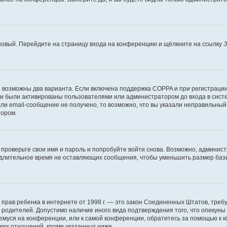
 новый. Перейдите на страницу входа на конференцию и щёлкните на ссылку
З
о возможны два варианта. Если включена поддержка COPPA и при регистрации 
и были активированы пользователями или администратором до входа в систе
и email-сообщение не получено, то возможно, что вы указали неправильный 
тором.
проверьте свои имя и пароль и попробуйте войти снова. Возможно, админист
длительное время не оставляющих сообщения, чтобы уменьшить размер базы
тных прав ребенка в интернете от 1998 г. — это закон Соединенных Штатов, т
е родителей. Допустимо наличие иного вида подтверждения того, что опек
ющемуся на конференции, или к самой конференции, обратитесь за помощью к 
ких отношений, кроме указанных ниже.