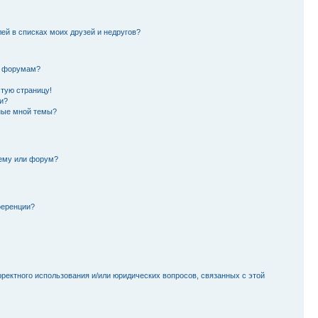
лей в списках моих друзей и недругов?
и форумам?
стую страницу!
и?
ные мной темы?
тему или форум?
ференции?
рректного использования и/или юридических вопросов, связанных с этой