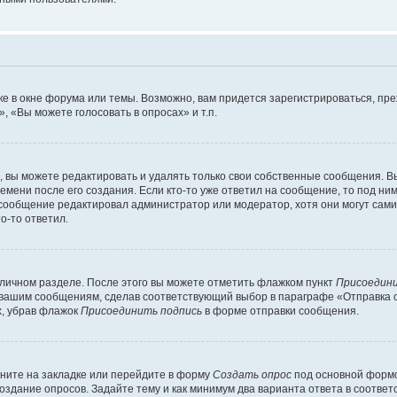
е в окне форума или темы. Возможно, вам придется зарегистрироваться, пр
 «Вы можете голосовать в опросах» и т.п.
вы можете редактировать и удалять только свои собственные сообщения. В
емени после его создания. Если кто-то уже ответил на сообщение, то под ни
и сообщение редактировал администратор или модератор, хотя они могут сами
о-то ответил.
 личном разделе. После этого вы можете отметить флажком пункт
Присоедини
 вашим сообщениям, сделав соответствующий выбор в параграфе «Отправка 
х, убрав флажок
Присоединить подпись
в форме отправки сообщения.
ните на закладке или перейдите в форму
Создать опрос
под основной формо
создание опросов. Задайте тему и как минимум два варианта ответа в соотве