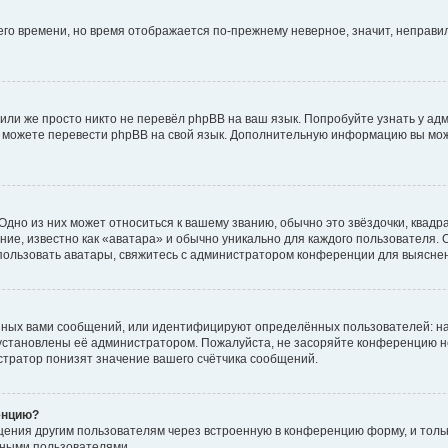
него времени, но время отображается по-прежнему неверное, значит, неправ
или же просто никто не перевёл phpBB на ваш язык. Попробуйте узнать у ад
ами можете перевести phpBB на свой язык. Дополнительную информацию вы мо
дно из них может относиться к вашему званию, обычно это звёздочки, квадр
ие, известно как «аватара» и обычно уникально для каждого пользователя. О
использовать аватары, свяжитесь с администратором конференции для выясне
нных вами сообщений, или идентифицируют определённых пользователей: на
установлены её администратором. Пожалуйста, не засоряйте конференцию н
тратор понизят значение вашего счётчика сообщений.
енцию?
щения другим пользователям через встроенную в конференцию форму, и толь
мными пользователями.