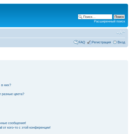
Расширенный поиск
FAQ
Регистрация
Вход
 в них?
т разные цвета?
чные сообщения!
l от кого-то с этой конференции!