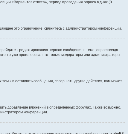
 опции «Вариантов ответа», период проведения опроса в днях (0
шающее это ограничение, свяжитесь с администратором конференции.
ерейдите к редактированию первого сообщения в теме; опрос всегда
и кто-то уже проголосовал, то только модераторы или администраторы
 темы и оставлять сообщения, совершать другие действия, вам может
шить добавление вложений в определённых форумах. Также возможно,
министратором конференции.
дение. Учтите, что это решение администратора конференции, и phpBB