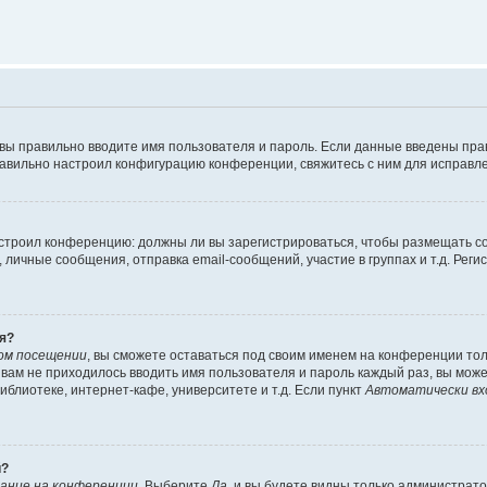
 вы правильно вводите имя пользователя и пароль. Если данные введены пра
равильно настроил конфигурацию конференции, свяжитесь с ним для исправле
 настроил конференцию: должны ли вы зарегистрироваться, чтобы размещать 
ичные сообщения, отправка email-сообщений, участие в группах и т.д. Регис
я?
ом посещении
, вы сможете оставаться под своим именем на конференции тол
ы вам не приходилось вводить имя пользователя и пароль каждый раз, вы мож
блиотеке, интернет-кафе, университете и т.д. Если пункт
Автоматически вх
й?
ание на конференции
. Выберите
Да
, и вы будете видны только администрат