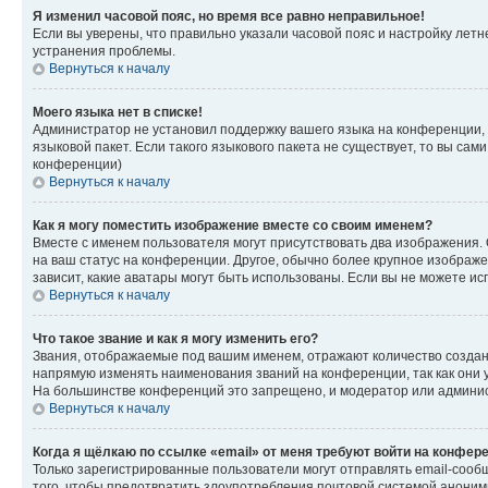
Я изменил часовой пояс, но время все равно неправильное!
Если вы уверены, что правильно указали часовой пояс и настройку лет
устранения проблемы.
Вернуться к началу
Моего языка нет в списке!
Администратор не установил поддержку вашего языка на конференции, 
языковой пакет. Если такого языкового пакета не существует, то вы с
конференции)
Вернуться к началу
Как я могу поместить изображение вместе со своим именем?
Вместе с именем пользователя могут присутствовать два изображения. О
на ваш статус на конференции. Другое, обычно более крупное изображен
зависит, какие аватары могут быть использованы. Если вы не можете 
Вернуться к началу
Что такое звание и как я могу изменить его?
Звания, отображаемые под вашим именем, отражают количество созда
напрямую изменять наименования званий на конференции, так как они 
На большинстве конференций это запрещено, и модератор или админис
Вернуться к началу
Когда я щёлкаю по ссылке «email» от меня требуют войти на конфер
Только зарегистрированные пользователи могут отправлять email-сооб
того, чтобы предотвратить злоупотребления почтовой системой анони