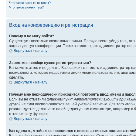
Что такое закрытые темы?
Что такое значки тем?
Вход на конференцию и регистрация
Почему я не могу войти?
Существует несколько возможных причин. Прежде всего, убедитесь, что
закрыт доступ к конференции. Также возможно, что администратор неп
Вернуться к началу
Зачем мне вообще нужно регистрироваться?
Вы можете этого и не делать. Всё зависит от того, как администратор
возможности, которые недоступны анонимным пользователям: аватары, л
сделать.
Вернуться к началу
Почему мне периодически приходится повторять ввод имени и парол
Если вы не отметили флажком пункт
Автоматически входить при кажд
другой не смог воспользоваться вашей учётной записью. Для того чтоб
рекомендуется делать это на общедоступном компьютере, например в би
отключил эту функцию.
Вернуться к началу
Как сделать, чтобы я не появлялся в списке активных пользователе
В настройках личного раздела вы найдете опцию
Скрывать моё пребыв