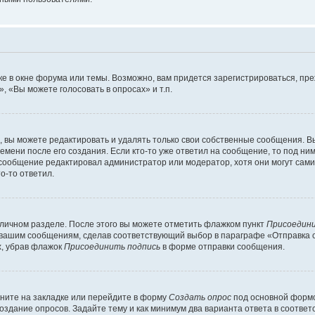
е в окне форума или темы. Возможно, вам придется зарегистрироваться, пр
 «Вы можете голосовать в опросах» и т.п.
вы можете редактировать и удалять только свои собственные сообщения. В
емени после его создания. Если кто-то уже ответил на сообщение, то под ни
и сообщение редактировал администратор или модератор, хотя они могут сами
о-то ответил.
 личном разделе. После этого вы можете отметить флажком пункт
Присоедини
 вашим сообщениям, сделав соответствующий выбор в параграфе «Отправка 
х, убрав флажок
Присоединить подпись
в форме отправки сообщения.
ните на закладке или перейдите в форму
Создать опрос
под основной формо
создание опросов. Задайте тему и как минимум два варианта ответа в соотве