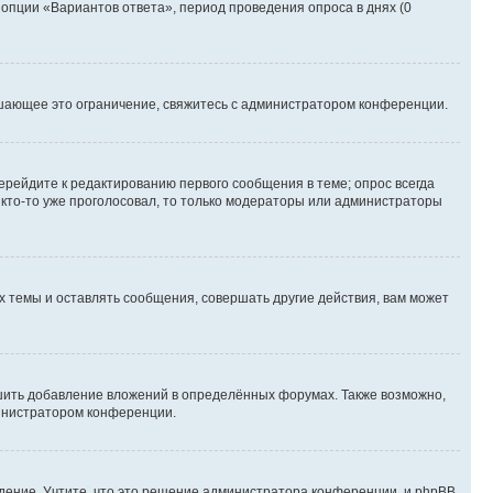
 опции «Вариантов ответа», период проведения опроса в днях (0
шающее это ограничение, свяжитесь с администратором конференции.
ерейдите к редактированию первого сообщения в теме; опрос всегда
и кто-то уже проголосовал, то только модераторы или администраторы
 темы и оставлять сообщения, совершать другие действия, вам может
шить добавление вложений в определённых форумах. Также возможно,
министратором конференции.
дение. Учтите, что это решение администратора конференции, и phpBB