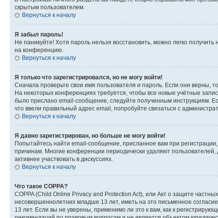
скрытым пользователем.
Вернуться к началу
Я забыл пароль!
Не паникуйте! Хотя пароль нельзя восстановить, можно легко получить
на конференцию.
Вернуться к началу
Я только что зарегистрировался, но не могу войти!
Сначала проверьте свои имя пользователя и пароль. Если они верны, т
На некоторых конференциях требуется, чтобы все новые учётные запис
было прислано email-сообщение, следуйте полученным инструкциям. Есл
что ввели правильный адрес email, попробуйте связаться с администра
Вернуться к началу
Я давно зарегистрирован, но больше не могу войти!
Попытайтесь найти email-сообщение, присланное вам при регистрации, 
причинам. Многие конференции периодически удаляют пользователей, 
активнее участвовать в дискуссиях.
Вернуться к началу
Что такое COPPA?
COPPA (Child Online Privacy and Protection Act), или Акт о защите час
несовершеннолетних младше 13 лет, иметь на это письменное согласи
13 лет. Если вы не уверены, применимо ли это к вам, как к регистриру
рекомендаций по правовым вопросам и не является объектом юридичес