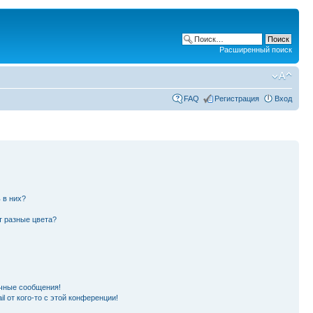
Расширенный поиск
FAQ
Регистрация
Вход
 в них?
т разные цвета?
чные сообщения!
l от кого-то с этой конференции!