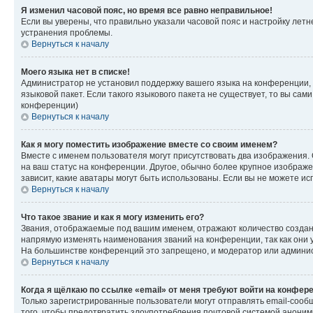
Я изменил часовой пояс, но время все равно неправильное!
Если вы уверены, что правильно указали часовой пояс и настройку лет
устранения проблемы.
Вернуться к началу
Моего языка нет в списке!
Администратор не установил поддержку вашего языка на конференции, 
языковой пакет. Если такого языкового пакета не существует, то вы с
конференции)
Вернуться к началу
Как я могу поместить изображение вместе со своим именем?
Вместе с именем пользователя могут присутствовать два изображения. О
на ваш статус на конференции. Другое, обычно более крупное изображен
зависит, какие аватары могут быть использованы. Если вы не можете 
Вернуться к началу
Что такое звание и как я могу изменить его?
Звания, отображаемые под вашим именем, отражают количество созда
напрямую изменять наименования званий на конференции, так как они 
На большинстве конференций это запрещено, и модератор или админис
Вернуться к началу
Когда я щёлкаю по ссылке «email» от меня требуют войти на конфер
Только зарегистрированные пользователи могут отправлять email-сооб
того, чтобы предотвратить злоупотребления почтовой системой анони