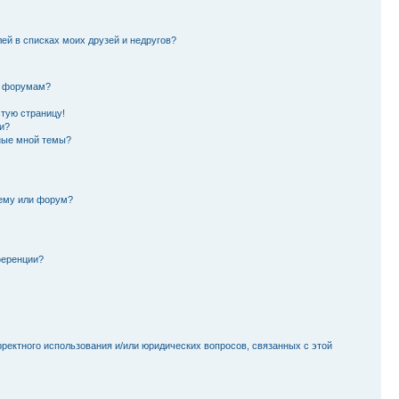
лей в списках моих друзей и недругов?
и форумам?
стую страницу!
и?
ные мной темы?
тему или форум?
ференции?
рректного использования и/или юридических вопросов, связанных с этой