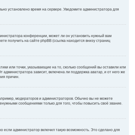
ильно установлено время на сервере. Уведомите администратора для
министратора конференции, может ли он установить нужный вам
жете получить на сайте phpBB (ссылка находится внизу страниц
атики или точки, указывающие на то, сколько сообщений вы оставили или
т администратора зависит, включена ли поддержка аватар, и от него же
ния причин.
пример, модераторов и администраторов. Обычно вы не можете
енужными сообщениями только для того, чтобы повысить своё звание.
ко если администратор включил такую возможность. Это сделано для