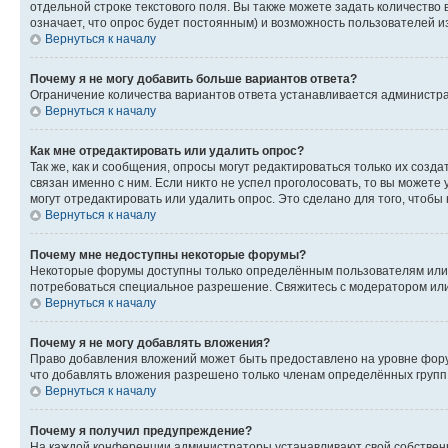
отдельной строке текстового поля. Вы также можете задать количество
означает, что опрос будет постоянным) и возможность пользователей и
Вернуться к началу
Почему я не могу добавить больше вариантов ответа?
Ограничение количества вариантов ответа устанавливается администр
Вернуться к началу
Как мне отредактировать или удалить опрос?
Так же, как и сообщения, опросы могут редактироваться только их соз
связан именно с ним. Если никто не успел проголосовать, то вы можете
могут отредактировать или удалить опрос. Это сделано для того, чтобы
Вернуться к началу
Почему мне недоступны некоторые форумы?
Некоторые форумы доступны только определённым пользователям или г
потребоваться специальное разрешение. Свяжитесь с модератором ил
Вернуться к началу
Почему я не могу добавлять вложения?
Право добавления вложений может быть предоставлено на уровне фору
что добавлять вложения разрешено только членам определённых групп.
Вернуться к началу
Почему я получил предупреждение?
На каждой конференции администраторы устанавливают свой собственн