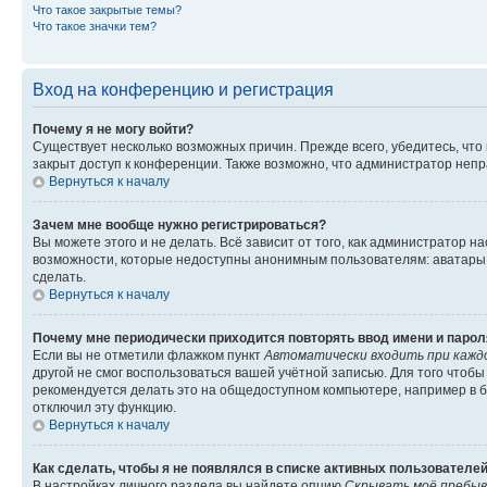
Что такое закрытые темы?
Что такое значки тем?
Вход на конференцию и регистрация
Почему я не могу войти?
Существует несколько возможных причин. Прежде всего, убедитесь, что
закрыт доступ к конференции. Также возможно, что администратор неп
Вернуться к началу
Зачем мне вообще нужно регистрироваться?
Вы можете этого и не делать. Всё зависит от того, как администратор
возможности, которые недоступны анонимным пользователям: аватары, л
сделать.
Вернуться к началу
Почему мне периодически приходится повторять ввод имени и парол
Если вы не отметили флажком пункт
Автоматически входить при кажд
другой не смог воспользоваться вашей учётной записью. Для того чтоб
рекомендуется делать это на общедоступном компьютере, например в би
отключил эту функцию.
Вернуться к началу
Как сделать, чтобы я не появлялся в списке активных пользователе
В настройках личного раздела вы найдете опцию
Скрывать моё пребыв