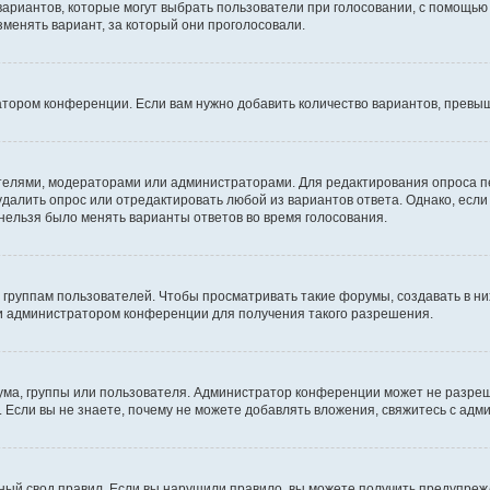
 вариантов, которые могут выбрать пользователи при голосовании, с помощью
зменять вариант, за который они проголосовали.
атором конференции. Если вам нужно добавить количество вариантов, превы
дателями, модераторами или администраторами. Для редактирования опроса п
 удалить опрос или отредактировать любой из вариантов ответа. Однако, есл
 нельзя было менять варианты ответов во время голосования.
руппам пользователей. Чтобы просматривать такие форумы, создавать в них
и администратором конференции для получения такого разрешения.
ма, группы или пользователя. Администратор конференции может не разре
 Если вы не знаете, почему не можете добавлять вложения, свяжитесь с ад
ый свод правил. Если вы нарушили правило, вы можете получить предупреж