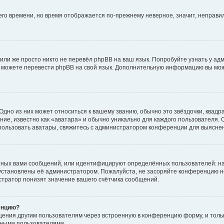
него времени, но время отображается по-прежнему неверное, значит, неправ
или же просто никто не перевёл phpBB на ваш язык. Попробуйте узнать у ад
ами можете перевести phpBB на свой язык. Дополнительную информацию вы мо
дно из них может относиться к вашему званию, обычно это звёздочки, квадр
ие, известно как «аватара» и обычно уникально для каждого пользователя. О
использовать аватары, свяжитесь с администратором конференции для выясне
нных вами сообщений, или идентифицируют определённых пользователей: на
установлены её администратором. Пожалуйста, не засоряйте конференцию н
тратор понизят значение вашего счётчика сообщений.
енцию?
щения другим пользователям через встроенную в конференцию форму, и толь
мными пользователями.