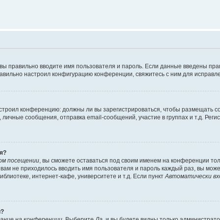
 вы правильно вводите имя пользователя и пароль. Если данные введены пра
равильно настроил конфигурацию конференции, свяжитесь с ним для исправле
 настроил конференцию: должны ли вы зарегистрироваться, чтобы размещать 
ичные сообщения, отправка email-сообщений, участие в группах и т.д. Регис
я?
ом посещении
, вы сможете оставаться под своим именем на конференции тол
ы вам не приходилось вводить имя пользователя и пароль каждый раз, вы мож
блиотеке, интернет-кафе, университете и т.д. Если пункт
Автоматически вх
й?
ание на конференции
. Выберите
Да
, и вы будете видны только администрат