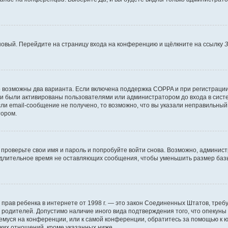
 новый. Перейдите на страницу входа на конференцию и щёлкните на ссылку
З
о возможны два варианта. Если включена поддержка COPPA и при регистрации 
и были активированы пользователями или администратором до входа в систе
и email-сообщение не получено, то возможно, что вы указали неправильный 
тором.
проверьте свои имя и пароль и попробуйте войти снова. Возможно, админист
длительное время не оставляющих сообщения, чтобы уменьшить размер базы
тных прав ребенка в интернете от 1998 г. — это закон Соединенных Штатов, т
е родителей. Допустимо наличие иного вида подтверждения того, что опек
ющемуся на конференции, или к самой конференции, обратитесь за помощью к 
ких отношений, кроме указанных ниже.