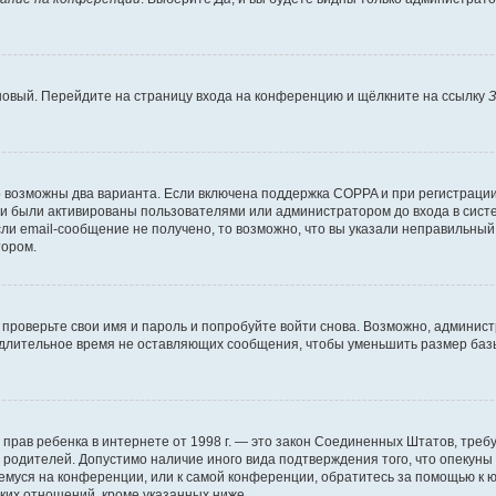
 новый. Перейдите на страницу входа на конференцию и щёлкните на ссылку
З
о возможны два варианта. Если включена поддержка COPPA и при регистрации 
и были активированы пользователями или администратором до входа в систе
и email-сообщение не получено, то возможно, что вы указали неправильный 
тором.
проверьте свои имя и пароль и попробуйте войти снова. Возможно, админист
длительное время не оставляющих сообщения, чтобы уменьшить размер базы
тных прав ребенка в интернете от 1998 г. — это закон Соединенных Штатов, т
е родителей. Допустимо наличие иного вида подтверждения того, что опек
ющемуся на конференции, или к самой конференции, обратитесь за помощью к 
ких отношений, кроме указанных ниже.