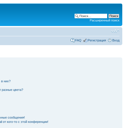
Расширенный поиск
FAQ
Регистрация
Вход
 в них?
т разные цвета?
чные сообщения!
l от кого-то с этой конференции!