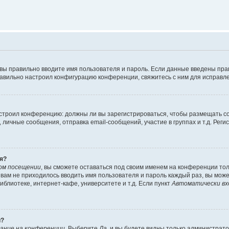
 вы правильно вводите имя пользователя и пароль. Если данные введены пра
равильно настроил конфигурацию конференции, свяжитесь с ним для исправле
 настроил конференцию: должны ли вы зарегистрироваться, чтобы размещать 
ичные сообщения, отправка email-сообщений, участие в группах и т.д. Регис
я?
ом посещении
, вы сможете оставаться под своим именем на конференции тол
ы вам не приходилось вводить имя пользователя и пароль каждый раз, вы мож
блиотеке, интернет-кафе, университете и т.д. Если пункт
Автоматически вх
й?
ание на конференции
. Выберите
Да
, и вы будете видны только администрат