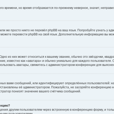
него времени, но время отображается по-прежнему неверное, значит, неправ
или же просто никто не перевёл phpBB на ваш язык. Попробуйте узнать у ад
ами можете перевести phpBB на свой язык. Дополнительную информацию вы мо
дно из них может относиться к вашему званию, обычно это звёздочки, квадр
ие, известно как «аватара» и обычно уникально для каждого пользователя. О
использовать аватары, свяжитесь с администратором конференции для выясне
нных вами сообщений, или идентифицируют определённых пользователей: на
установлены её администратором. Пожалуйста, не засоряйте конференцию н
тратор понизят значение вашего счётчика сообщений.
енцию?
щения другим пользователям через встроенную в конференцию форму, и толь
мными пользователями.