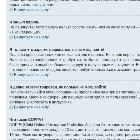
скрытым пользователем.
Вернуться к началу
Я забыл пароль!
Не паникуйте! Хотя пароль нельзя восстановить, можно легко получить
на конференцию.
Вернуться к началу
Я только что зарегистрировался, но не могу войти!
Сначала проверьте свои имя пользователя и пароль. Если они верны, т
На некоторых конференциях требуется, чтобы все новые учётные запис
было прислано email-сообщение, следуйте полученным инструкциям. Есл
что ввели правильный адрес email, попробуйте связаться с администра
Вернуться к началу
Я давно зарегистрирован, но больше не могу войти!
Попытайтесь найти email-сообщение, присланное вам при регистрации, 
причинам. Многие конференции периодически удаляют пользователей, 
активнее участвовать в дискуссиях.
Вернуться к началу
Что такое COPPA?
COPPA (Child Online Privacy and Protection Act), или Акт о защите час
несовершеннолетних младше 13 лет, иметь на это письменное согласи
13 лет. Если вы не уверены, применимо ли это к вам, как к регистриру
рекомендаций по правовым вопросам и не является объектом юридичес