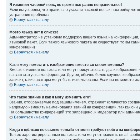
Я изменил часовой пояс, но время все равно неправильное!
Если вы уверены, что правильно указали часовой пояс и настройку лет
устранения проблемы.
Вернуться к началу
Моего языка нет в списке!
Администратор не установил поддержку вашего языка на конференции, 
языковой пакет. Если такого языкового пакета не существует, то вы с
конференции)
Вернуться к началу
Как я могу поместить изображение вместе со своим именем?
Вместе с именем пользователя могут присутствовать два изображения. О
на ваш статус на конференции. Другое, обычно более крупное изображен
зависит, какие аватары могут быть использованы. Если вы не можете 
Вернуться к началу
Что такое звание и как я могу изменить его?
Звания, отображаемые под вашим именем, отражают количество созда
напрямую изменять наименования званий на конференции, так как они 
На большинстве конференций это запрещено, и модератор или админис
Вернуться к началу
Когда я щёлкаю по ссылке «email» от меня требуют войти на конфер
Только зарегистрированные пользователи могут отправлять email-сооб
того, чтобы предотвратить злоупотребления почтовой системой анони