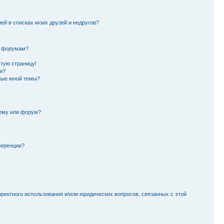
лей в списках моих друзей и недругов?
и форумам?
стую страницу!
и?
ные мной темы?
тему или форум?
ференции?
рректного использования и/или юридических вопросов, связанных с этой