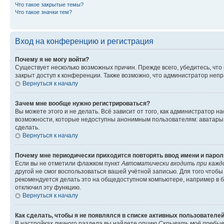
Что такое закрытые темы?
Что такое значки тем?
Вход на конференцию и регистрация
Почему я не могу войти?
Существует несколько возможных причин. Прежде всего, убедитесь, что
закрыт доступ к конференции. Также возможно, что администратор неп
Вернуться к началу
Зачем мне вообще нужно регистрироваться?
Вы можете этого и не делать. Всё зависит от того, как администратор
возможности, которые недоступны анонимным пользователям: аватары, л
сделать.
Вернуться к началу
Почему мне периодически приходится повторять ввод имени и парол
Если вы не отметили флажком пункт
Автоматически входить при кажд
другой не смог воспользоваться вашей учётной записью. Для того чтоб
рекомендуется делать это на общедоступном компьютере, например в би
отключил эту функцию.
Вернуться к началу
Как сделать, чтобы я не появлялся в списке активных пользователе
В настройках личного раздела вы найдете опцию
Скрывать моё пребыв