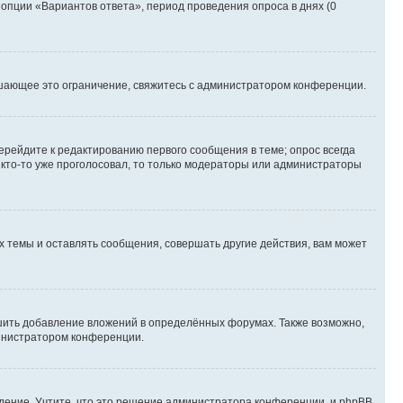
 опции «Вариантов ответа», период проведения опроса в днях (0
шающее это ограничение, свяжитесь с администратором конференции.
ерейдите к редактированию первого сообщения в теме; опрос всегда
и кто-то уже проголосовал, то только модераторы или администраторы
 темы и оставлять сообщения, совершать другие действия, вам может
шить добавление вложений в определённых форумах. Также возможно,
министратором конференции.
дение. Учтите, что это решение администратора конференции, и phpBB