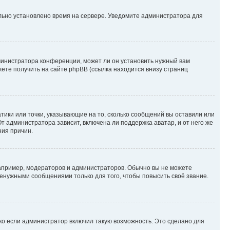
ильно установлено время на сервере. Уведомите администратора для
министратора конференции, может ли он установить нужный вам
жете получить на сайте phpBB (ссылка находится внизу страниц
атики или точки, указывающие на то, сколько сообщений вы оставили или
т администратора зависит, включена ли поддержка аватар, и от него же
ния причин.
пример, модераторов и администраторов. Обычно вы не можете
енужными сообщениями только для того, чтобы повысить своё звание.
ко если администратор включил такую возможность. Это сделано для