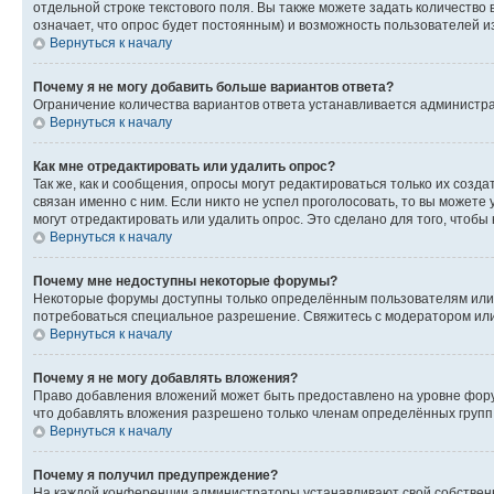
отдельной строке текстового поля. Вы также можете задать количество
означает, что опрос будет постоянным) и возможность пользователей и
Вернуться к началу
Почему я не могу добавить больше вариантов ответа?
Ограничение количества вариантов ответа устанавливается администр
Вернуться к началу
Как мне отредактировать или удалить опрос?
Так же, как и сообщения, опросы могут редактироваться только их соз
связан именно с ним. Если никто не успел проголосовать, то вы можете
могут отредактировать или удалить опрос. Это сделано для того, чтобы
Вернуться к началу
Почему мне недоступны некоторые форумы?
Некоторые форумы доступны только определённым пользователям или г
потребоваться специальное разрешение. Свяжитесь с модератором ил
Вернуться к началу
Почему я не могу добавлять вложения?
Право добавления вложений может быть предоставлено на уровне фору
что добавлять вложения разрешено только членам определённых групп.
Вернуться к началу
Почему я получил предупреждение?
На каждой конференции администраторы устанавливают свой собственн