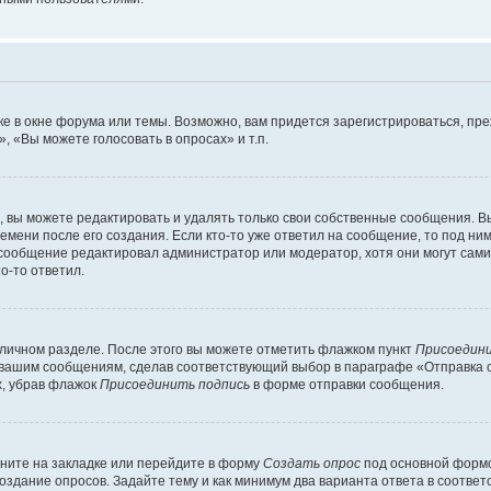
е в окне форума или темы. Возможно, вам придется зарегистрироваться, пр
 «Вы можете голосовать в опросах» и т.п.
вы можете редактировать и удалять только свои собственные сообщения. В
емени после его создания. Если кто-то уже ответил на сообщение, то под ни
и сообщение редактировал администратор или модератор, хотя они могут сами
о-то ответил.
 личном разделе. После этого вы можете отметить флажком пункт
Присоедини
 вашим сообщениям, сделав соответствующий выбор в параграфе «Отправка 
х, убрав флажок
Присоединить подпись
в форме отправки сообщения.
ните на закладке или перейдите в форму
Создать опрос
под основной формо
создание опросов. Задайте тему и как минимум два варианта ответа в соотве