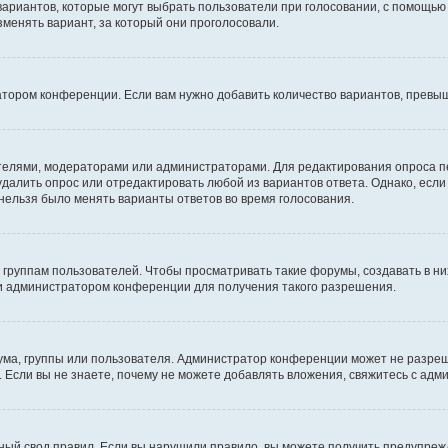
 вариантов, которые могут выбрать пользователи при голосовании, с помощью
зменять вариант, за который они проголосовали.
атором конференции. Если вам нужно добавить количество вариантов, превы
дателями, модераторами или администраторами. Для редактирования опроса п
 удалить опрос или отредактировать любой из вариантов ответа. Однако, есл
 нельзя было менять варианты ответов во время голосования.
руппам пользователей. Чтобы просматривать такие форумы, создавать в них
и администратором конференции для получения такого разрешения.
ма, группы или пользователя. Администратор конференции может не разре
 Если вы не знаете, почему не можете добавлять вложения, свяжитесь с ад
ый свод правил. Если вы нарушили правило, вы можете получить предупреж