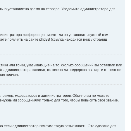
ильно установлено время на сервере. Уведомите администратора для
министратора конференции, может ли он установить нужный вам
жете получить на сайте phpBB (ссылка находится внизу страниц
атики или точки, указывающие на то, сколько сообщений вы оставили или
т администратора зависит, включена ли поддержка аватар, и от него же
ния причин.
пример, модераторов и администраторов. Обычно вы не можете
енужными сообщениями только для того, чтобы повысить своё звание.
ко если администратор включил такую возможность. Это сделано для