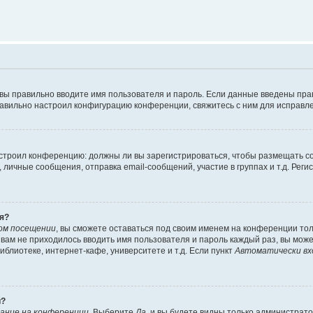
 вы правильно вводите имя пользователя и пароль. Если данные введены пра
равильно настроил конфигурацию конференции, свяжитесь с ним для исправле
 настроил конференцию: должны ли вы зарегистрироваться, чтобы размещать 
ичные сообщения, отправка email-сообщений, участие в группах и т.д. Регис
я?
ом посещении
, вы сможете оставаться под своим именем на конференции тол
ы вам не приходилось вводить имя пользователя и пароль каждый раз, вы мож
блиотеке, интернет-кафе, университете и т.д. Если пункт
Автоматически вх
й?
ание на конференции
. Выберите
Да
, и вы будете видны только администрат