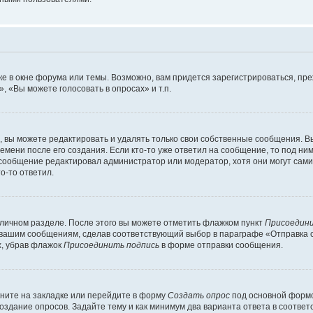
е в окне форума или темы. Возможно, вам придется зарегистрироваться, пр
 «Вы можете голосовать в опросах» и т.п.
вы можете редактировать и удалять только свои собственные сообщения. В
емени после его создания. Если кто-то уже ответил на сообщение, то под ни
и сообщение редактировал администратор или модератор, хотя они могут сами
о-то ответил.
 личном разделе. После этого вы можете отметить флажком пункт
Присоедини
 вашим сообщениям, сделав соответствующий выбор в параграфе «Отправка 
х, убрав флажок
Присоединить подпись
в форме отправки сообщения.
ните на закладке или перейдите в форму
Создать опрос
под основной формо
создание опросов. Задайте тему и как минимум два варианта ответа в соотве