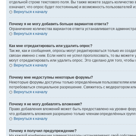
отдельной строке текстового поля. Вы также можете задать количество
означает, что опрос будет постоянным) и возможность пользователей и
Вернуться к началу
Почему я не могу добавить больше вариантов ответа?
Ограничение количества вариантов ответа устанавливается администр
Вернуться к началу
Как мне отредактировать или удалить опрос?
Так же, как и сообщения, опросы могут редактироваться только их соз
связан именно с ним. Если никто не успел проголосовать, то вы можете
могут отредактировать или удалить опрос. Это сделано для того, чтобы
Вернуться к началу
Почему мне недоступны некоторые форумы?
Некоторые форумы доступны только определённым пользователям или г
потребоваться специальное разрешение. Свяжитесь с модератором ил
Вернуться к началу
Почему я не могу добавлять вложения?
Право добавления вложений может быть предоставлено на уровне фору
что добавлять вложения разрешено только членам определённых групп.
Вернуться к началу
Почему я получил предупреждение?
На каждой конференции администраторы устанавливают свой собственн