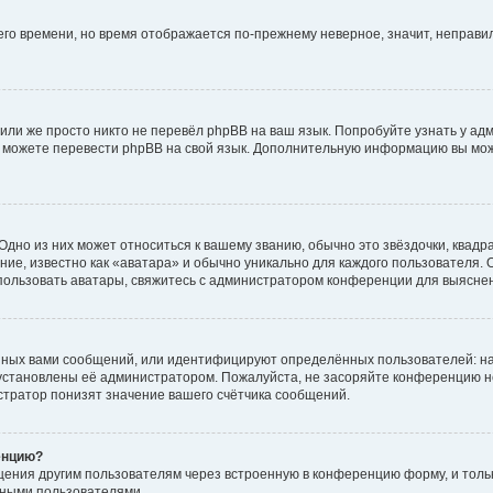
него времени, но время отображается по-прежнему неверное, значит, неправ
или же просто никто не перевёл phpBB на ваш язык. Попробуйте узнать у ад
ами можете перевести phpBB на свой язык. Дополнительную информацию вы мо
дно из них может относиться к вашему званию, обычно это звёздочки, квадр
ие, известно как «аватара» и обычно уникально для каждого пользователя. О
использовать аватары, свяжитесь с администратором конференции для выясне
нных вами сообщений, или идентифицируют определённых пользователей: на
установлены её администратором. Пожалуйста, не засоряйте конференцию н
тратор понизят значение вашего счётчика сообщений.
енцию?
щения другим пользователям через встроенную в конференцию форму, и толь
мными пользователями.