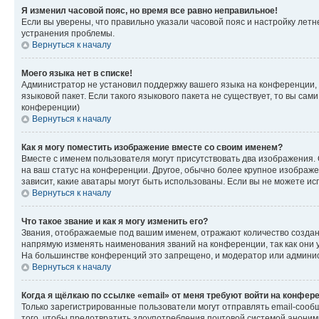
Я изменил часовой пояс, но время все равно неправильное!
Если вы уверены, что правильно указали часовой пояс и настройку лет
устранения проблемы.
Вернуться к началу
Моего языка нет в списке!
Администратор не установил поддержку вашего языка на конференции, 
языковой пакет. Если такого языкового пакета не существует, то вы с
конференции)
Вернуться к началу
Как я могу поместить изображение вместе со своим именем?
Вместе с именем пользователя могут присутствовать два изображения. О
на ваш статус на конференции. Другое, обычно более крупное изображен
зависит, какие аватары могут быть использованы. Если вы не можете 
Вернуться к началу
Что такое звание и как я могу изменить его?
Звания, отображаемые под вашим именем, отражают количество созда
напрямую изменять наименования званий на конференции, так как они 
На большинстве конференций это запрещено, и модератор или админис
Вернуться к началу
Когда я щёлкаю по ссылке «email» от меня требуют войти на конфер
Только зарегистрированные пользователи могут отправлять email-сооб
того, чтобы предотвратить злоупотребления почтовой системой анони