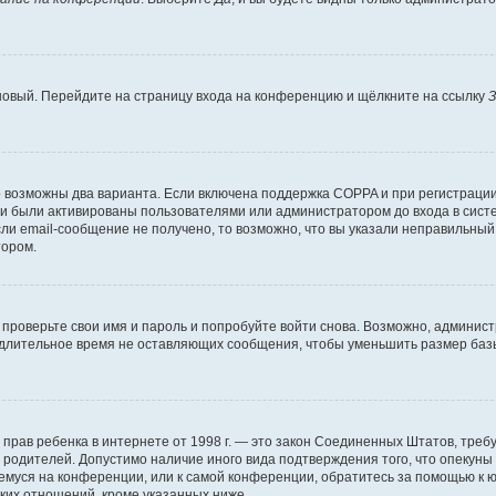
 новый. Перейдите на страницу входа на конференцию и щёлкните на ссылку
З
о возможны два варианта. Если включена поддержка COPPA и при регистрации 
и были активированы пользователями или администратором до входа в систе
и email-сообщение не получено, то возможно, что вы указали неправильный 
тором.
проверьте свои имя и пароль и попробуйте войти снова. Возможно, админист
длительное время не оставляющих сообщения, чтобы уменьшить размер базы
тных прав ребенка в интернете от 1998 г. — это закон Соединенных Штатов, т
е родителей. Допустимо наличие иного вида подтверждения того, что опек
ющемуся на конференции, или к самой конференции, обратитесь за помощью к 
ких отношений, кроме указанных ниже.