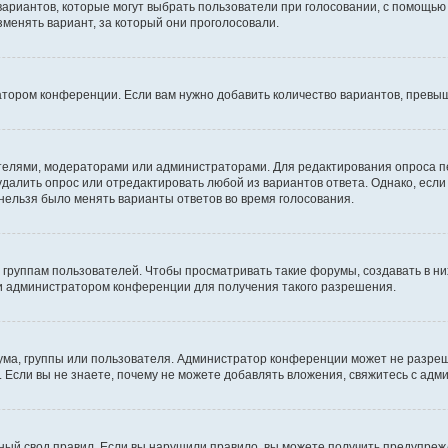
 вариантов, которые могут выбрать пользователи при голосовании, с помощью
зменять вариант, за который они проголосовали.
атором конференции. Если вам нужно добавить количество вариантов, превы
дателями, модераторами или администраторами. Для редактирования опроса п
 удалить опрос или отредактировать любой из вариантов ответа. Однако, есл
 нельзя было менять варианты ответов во время голосования.
руппам пользователей. Чтобы просматривать такие форумы, создавать в них
и администратором конференции для получения такого разрешения.
ма, группы или пользователя. Администратор конференции может не разре
 Если вы не знаете, почему не можете добавлять вложения, свяжитесь с ад
ый свод правил. Если вы нарушили правило, вы можете получить предупреж