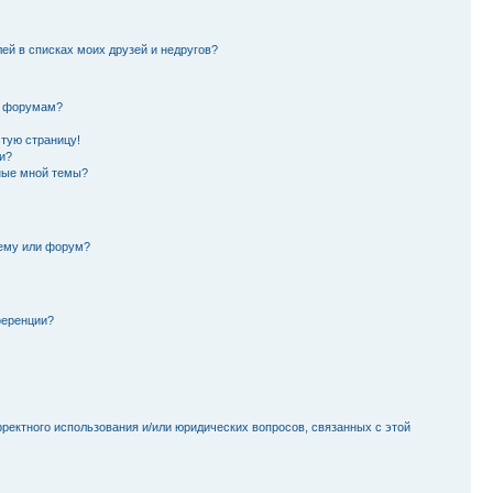
лей в списках моих друзей и недругов?
и форумам?
стую страницу!
и?
ные мной темы?
тему или форум?
ференции?
рректного использования и/или юридических вопросов, связанных с этой