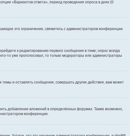
 опции «Вариантов ответа», период проведения опроса в днях (0
шающее это ограничение, свяжитесь с администратором конференции.
ерейдите к редактированию первого сообщения в теме; опрос всегда
и кто-то уже проголосовал, то только модераторы или администраторы
 темы и оставлять сообщения, совершать другие действия, вам может
шить добавление вложений в определённых форумах. Также возможно,
министратором конференции.
дение. Учтите, что это решение администратора конференции, и phpBB