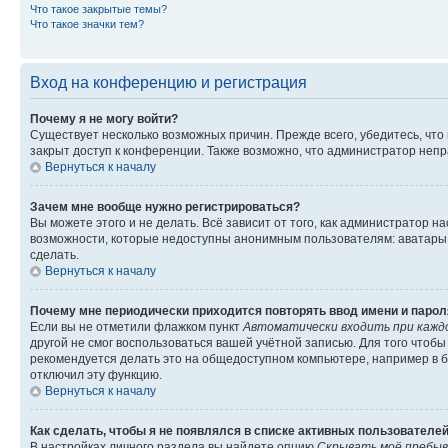
Что такое закрытые темы?
Что такое значки тем?
Вход на конференцию и регистрация
Почему я не могу войти?
Существует несколько возможных причин. Прежде всего, убедитесь, что
закрыт доступ к конференции. Также возможно, что администратор неп
Вернуться к началу
Зачем мне вообще нужно регистрироваться?
Вы можете этого и не делать. Всё зависит от того, как администратор
возможности, которые недоступны анонимным пользователям: аватары, л
сделать.
Вернуться к началу
Почему мне периодически приходится повторять ввод имени и парол
Если вы не отметили флажком пункт
Автоматически входить при кажд
другой не смог воспользоваться вашей учётной записью. Для того чтоб
рекомендуется делать это на общедоступном компьютере, например в би
отключил эту функцию.
Вернуться к началу
Как сделать, чтобы я не появлялся в списке активных пользователе
В настройках личного раздела вы найдете опцию
Скрывать моё пребыв