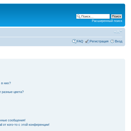
Расширенный поиск
FAQ
Регистрация
Вход
 в них?
т разные цвета?
чные сообщения!
l от кого-то с этой конференции!