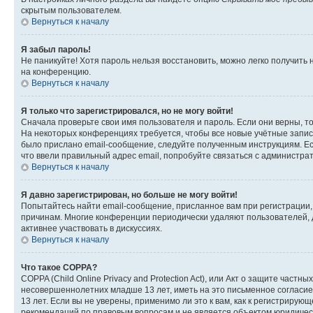
скрытым пользователем.
Вернуться к началу
Я забыл пароль!
Не паникуйте! Хотя пароль нельзя восстановить, можно легко получить
на конференцию.
Вернуться к началу
Я только что зарегистрировался, но не могу войти!
Сначала проверьте свои имя пользователя и пароль. Если они верны, т
На некоторых конференциях требуется, чтобы все новые учётные запис
было прислано email-сообщение, следуйте полученным инструкциям. Есл
что ввели правильный адрес email, попробуйте связаться с администра
Вернуться к началу
Я давно зарегистрирован, но больше не могу войти!
Попытайтесь найти email-сообщение, присланное вам при регистрации, 
причинам. Многие конференции периодически удаляют пользователей, 
активнее участвовать в дискуссиях.
Вернуться к началу
Что такое COPPA?
COPPA (Child Online Privacy and Protection Act), или Акт о защите час
несовершеннолетних младше 13 лет, иметь на это письменное согласи
13 лет. Если вы не уверены, применимо ли это к вам, как к регистриру
рекомендаций по правовым вопросам и не является объектом юридичес