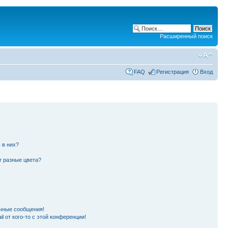
Расширенный поиск
FAQ
Регистрация
Вход
 в них?
т разные цвета?
чные сообщения!
l от кого-то с этой конференции!