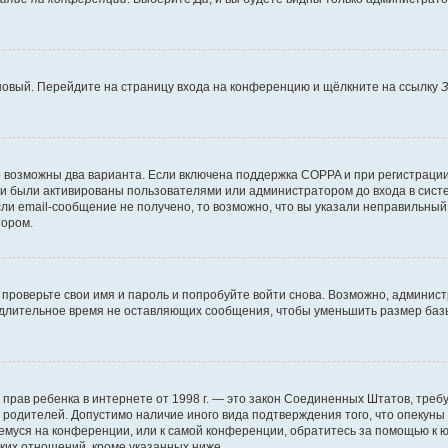
 новый. Перейдите на страницу входа на конференцию и щёлкните на ссылку
З
о возможны два варианта. Если включена поддержка COPPA и при регистрации 
и были активированы пользователями или администратором до входа в систе
и email-сообщение не получено, то возможно, что вы указали неправильный 
тором.
проверьте свои имя и пароль и попробуйте войти снова. Возможно, админист
длительное время не оставляющих сообщения, чтобы уменьшить размер базы
тных прав ребенка в интернете от 1998 г. — это закон Соединенных Штатов, т
е родителей. Допустимо наличие иного вида подтверждения того, что опек
ющемуся на конференции, или к самой конференции, обратитесь за помощью к 
ких отношений, кроме указанных ниже.