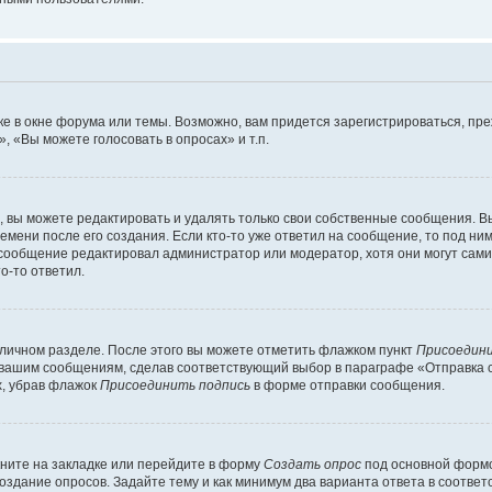
е в окне форума или темы. Возможно, вам придется зарегистрироваться, пр
 «Вы можете голосовать в опросах» и т.п.
вы можете редактировать и удалять только свои собственные сообщения. В
емени после его создания. Если кто-то уже ответил на сообщение, то под ни
и сообщение редактировал администратор или модератор, хотя они могут сами
о-то ответил.
 личном разделе. После этого вы можете отметить флажком пункт
Присоедини
 вашим сообщениям, сделав соответствующий выбор в параграфе «Отправка 
х, убрав флажок
Присоединить подпись
в форме отправки сообщения.
ните на закладке или перейдите в форму
Создать опрос
под основной формо
создание опросов. Задайте тему и как минимум два варианта ответа в соотве