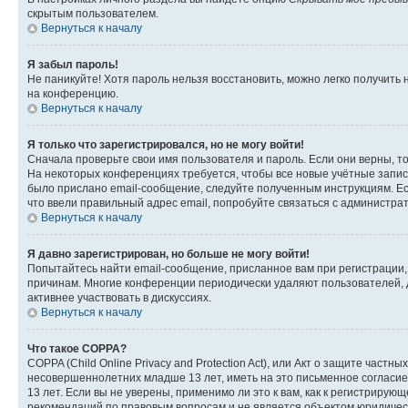
скрытым пользователем.
Вернуться к началу
Я забыл пароль!
Не паникуйте! Хотя пароль нельзя восстановить, можно легко получить
на конференцию.
Вернуться к началу
Я только что зарегистрировался, но не могу войти!
Сначала проверьте свои имя пользователя и пароль. Если они верны, т
На некоторых конференциях требуется, чтобы все новые учётные запис
было прислано email-сообщение, следуйте полученным инструкциям. Есл
что ввели правильный адрес email, попробуйте связаться с администра
Вернуться к началу
Я давно зарегистрирован, но больше не могу войти!
Попытайтесь найти email-сообщение, присланное вам при регистрации, 
причинам. Многие конференции периодически удаляют пользователей, 
активнее участвовать в дискуссиях.
Вернуться к началу
Что такое COPPA?
COPPA (Child Online Privacy and Protection Act), или Акт о защите час
несовершеннолетних младше 13 лет, иметь на это письменное согласи
13 лет. Если вы не уверены, применимо ли это к вам, как к регистриру
рекомендаций по правовым вопросам и не является объектом юридичес