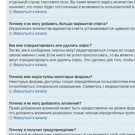
отдельной строке текстового поля. Вы также можете задать количество
означает, что опрос будет постоянным) и возможность пользователей и
Вернуться к началу
Почему я не могу добавить больше вариантов ответа?
Ограничение количества вариантов ответа устанавливается администр
Вернуться к началу
Как мне отредактировать или удалить опрос?
Так же, как и сообщения, опросы могут редактироваться только их соз
связан именно с ним. Если никто не успел проголосовать, то вы можете
могут отредактировать или удалить опрос. Это сделано для того, чтобы
Вернуться к началу
Почему мне недоступны некоторые форумы?
Некоторые форумы доступны только определённым пользователям или г
потребоваться специальное разрешение. Свяжитесь с модератором ил
Вернуться к началу
Почему я не могу добавлять вложения?
Право добавления вложений может быть предоставлено на уровне фору
что добавлять вложения разрешено только членам определённых групп.
Вернуться к началу
Почему я получил предупреждение?
На каждой конференции администраторы устанавливают свой собственн