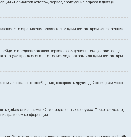
 опции «Вариантов ответа», период проведения опроса в днях (0
шающее это ограничение, свяжитесь с администратором конференции.
ерейдите к редактированию первого сообщения в теме; опрос всегда
и кто-то уже проголосовал, то только модераторы или администраторы
 темы и оставлять сообщения, совершать другие действия, вам может
шить добавление вложений в определённых форумах. Также возможно,
министратором конференции.
дение. Учтите, что это решение администратора конференции, и phpBB