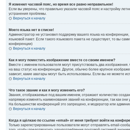
Я изменил часовой пояс, но время все равно неправильное!
Если вы уверены, что правильно указали часовой пояс и настройку лет
устранения проблемы.
Вернуться к началу
Моего языка нет в списке!
Администратор не установил поддержку вашего языка на конференции, 
языковой пакет. Если такого языкового пакета не существует, то вы с
конференции)
Вернуться к началу
Как я могу поместить изображение вместе со своим именем?
Вместе с именем пользователя могут присутствовать два изображения. О
на ваш статус на конференции. Другое, обычно более крупное изображен
зависит, какие аватары могут быть использованы. Если вы не можете 
Вернуться к началу
Что такое звание и как я могу изменить его?
Звания, отображаемые под вашим именем, отражают количество созда
напрямую изменять наименования званий на конференции, так как они 
На большинстве конференций это запрещено, и модератор или админис
Вернуться к началу
Когда я щёлкаю по ссылке «email» от меня требуют войти на конфер
Только зарегистрированные пользователи могут отправлять email-сооб
того, чтобы предотвратить злоупотребления почтовой системой анони