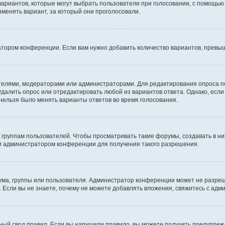
 вариантов, которые могут выбрать пользователи при голосовании, с помощью
зменять вариант, за который они проголосовали.
атором конференции. Если вам нужно добавить количество вариантов, превы
дателями, модераторами или администраторами. Для редактирования опроса п
 удалить опрос или отредактировать любой из вариантов ответа. Однако, есл
 нельзя было менять варианты ответов во время голосования.
руппам пользователей. Чтобы просматривать такие форумы, создавать в них
и администратором конференции для получения такого разрешения.
ма, группы или пользователя. Администратор конференции может не разре
 Если вы не знаете, почему не можете добавлять вложения, свяжитесь с ад
ый свод правил. Если вы нарушили правило, вы можете получить предупреж