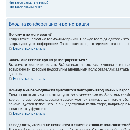
Что такое закрытые темы?
Что такое значки тем?
Вход на конференцию и регистрация
Почему я не могу войти?
Существует несколько возможных причин. Прежде всего, убедитесь, что
закрыт доступ к конференции. Также возможно, что администратор неп
Вернуться к началу
Зачем мне вообще нужно регистрироваться?
Вы можете этого и не делать. Всё зависит от того, как администратор
возможности, которые недоступны анонимным пользователям: аватары, л
сделать.
Вернуться к началу
Почему мне периодически приходится повторять ввод имени и парол
Если вы не отметили флажком пункт
Автоматически входить при кажд
другой не смог воспользоваться вашей учётной записью. Для того чтоб
рекомендуется делать это на общедоступном компьютере, например в би
отключил эту функцию.
Вернуться к началу
Как сделать, чтобы я не появлялся в списке активных пользователе
В настройках личного раздела вы найдете опцию
Скрывать моё пребыв