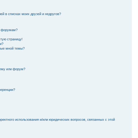
лей в списках моих друзей и недругов?
и форумам?
стую страницу!
и?
ные мной темы?
тему или форум?
ференции?
рректного использования и/или юридических вопросов, связанных с этой