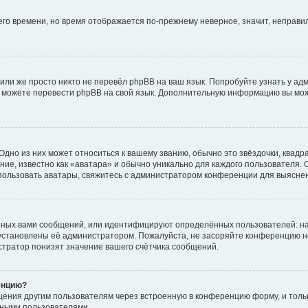
него времени, но время отображается по-прежнему неверное, значит, неправ
или же просто никто не перевёл phpBB на ваш язык. Попробуйте узнать у ад
ами можете перевести phpBB на свой язык. Дополнительную информацию вы мо
дно из них может относиться к вашему званию, обычно это звёздочки, квадр
ие, известно как «аватара» и обычно уникально для каждого пользователя. О
использовать аватары, свяжитесь с администратором конференции для выясне
нных вами сообщений, или идентифицируют определённых пользователей: на
установлены её администратором. Пожалуйста, не засоряйте конференцию н
тратор понизят значение вашего счётчика сообщений.
енцию?
щения другим пользователям через встроенную в конференцию форму, и толь
мными пользователями.