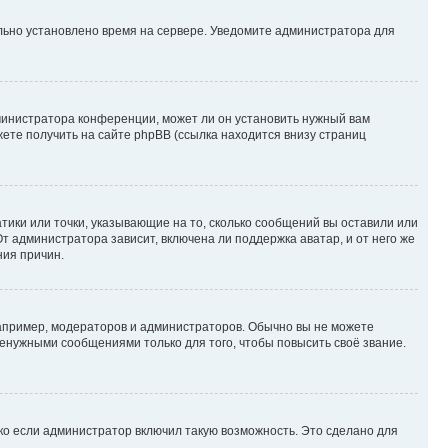
ильно установлено время на сервере. Уведомите администратора для
министратора конференции, может ли он установить нужный вам
жете получить на сайте phpBB (ссылка находится внизу страниц
атики или точки, указывающие на то, сколько сообщений вы оставили или
т администратора зависит, включена ли поддержка аватар, и от него же
ния причин.
пример, модераторов и администраторов. Обычно вы не можете
енужными сообщениями только для того, чтобы повысить своё звание.
ко если администратор включил такую возможность. Это сделано для