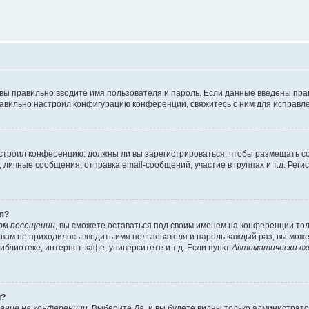
 вы правильно вводите имя пользователя и пароль. Если данные введены пра
равильно настроил конфигурацию конференции, свяжитесь с ним для исправле
 настроил конференцию: должны ли вы зарегистрироваться, чтобы размещать 
ичные сообщения, отправка email-сообщений, участие в группах и т.д. Регис
я?
ом посещении
, вы сможете оставаться под своим именем на конференции тол
ы вам не приходилось вводить имя пользователя и пароль каждый раз, вы мож
блиотеке, интернет-кафе, университете и т.д. Если пункт
Автоматически вх
й?
ание на конференции
. Выберите
Да
, и вы будете видны только администрат