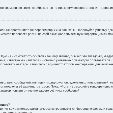
него времени, но время отображается по-прежнему неверное, значит, неправ
или же просто никто не перевёл phpBB на ваш язык. Попробуйте узнать у ад
ами можете перевести phpBB на свой язык. Дополнительную информацию вы мо
дно из них может относиться к вашему званию, обычно это звёздочки, квадр
ие, известно как «аватара» и обычно уникально для каждого пользователя. О
использовать аватары, свяжитесь с администратором конференции для выясне
нных вами сообщений, или идентифицируют определённых пользователей: на
установлены её администратором. Пожалуйста, не засоряйте конференцию н
тратор понизят значение вашего счётчика сообщений.
енцию?
щения другим пользователям через встроенную в конференцию форму, и толь
мными пользователями.