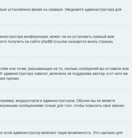
ильно установлено время на сервере. Уведомите администратора для
министратора конференции, может ли он установить нужный вам
жете получить на сайте phpBB (ссылка находится внизу страниц
атики или точки, указывающие на то, сколько сообщений вы оставили или
т администратора зависит, включена ли поддержка аватар, и от него же
ния причин.
пример, модераторов и администраторов. Обычно вы не можете
енужными сообщениями только для того, чтобы повысить своё звание.
ко если администратор включил такую возможность. Это сделано для