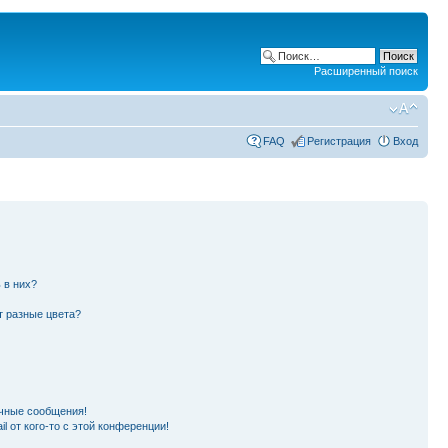
Расширенный поиск
FAQ
Регистрация
Вход
 в них?
т разные цвета?
чные сообщения!
l от кого-то с этой конференции!