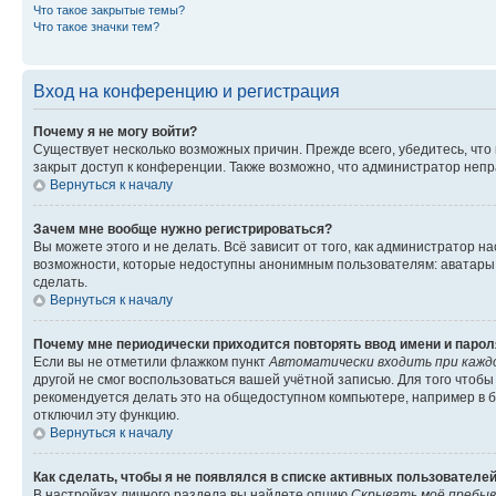
Что такое закрытые темы?
Что такое значки тем?
Вход на конференцию и регистрация
Почему я не могу войти?
Существует несколько возможных причин. Прежде всего, убедитесь, что
закрыт доступ к конференции. Также возможно, что администратор неп
Вернуться к началу
Зачем мне вообще нужно регистрироваться?
Вы можете этого и не делать. Всё зависит от того, как администратор
возможности, которые недоступны анонимным пользователям: аватары, л
сделать.
Вернуться к началу
Почему мне периодически приходится повторять ввод имени и парол
Если вы не отметили флажком пункт
Автоматически входить при кажд
другой не смог воспользоваться вашей учётной записью. Для того чтоб
рекомендуется делать это на общедоступном компьютере, например в би
отключил эту функцию.
Вернуться к началу
Как сделать, чтобы я не появлялся в списке активных пользователе
В настройках личного раздела вы найдете опцию
Скрывать моё пребыв