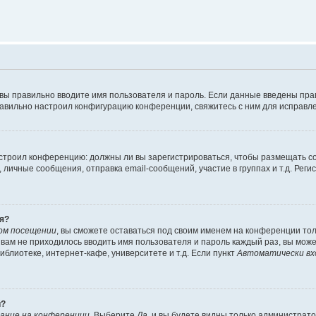
 вы правильно вводите имя пользователя и пароль. Если данные введены пра
равильно настроил конфигурацию конференции, свяжитесь с ним для исправле
 настроил конференцию: должны ли вы зарегистрироваться, чтобы размещать 
ичные сообщения, отправка email-сообщений, участие в группах и т.д. Регис
я?
ом посещении
, вы сможете оставаться под своим именем на конференции тол
ы вам не приходилось вводить имя пользователя и пароль каждый раз, вы мож
блиотеке, интернет-кафе, университете и т.д. Если пункт
Автоматически вх
й?
ание на конференции
. Выберите
Да
, и вы будете видны только администрат