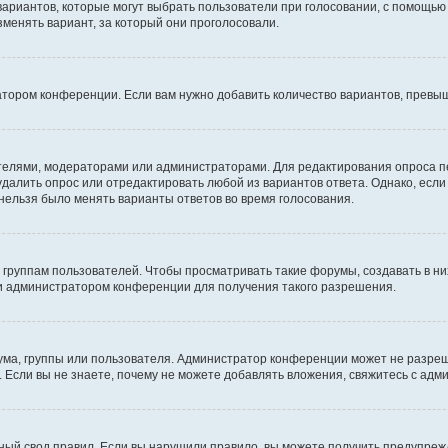
 вариантов, которые могут выбрать пользователи при голосовании, с помощью
зменять вариант, за который они проголосовали.
атором конференции. Если вам нужно добавить количество вариантов, превы
дателями, модераторами или администраторами. Для редактирования опроса п
 удалить опрос или отредактировать любой из вариантов ответа. Однако, есл
 нельзя было менять варианты ответов во время голосования.
руппам пользователей. Чтобы просматривать такие форумы, создавать в них
и администратором конференции для получения такого разрешения.
ма, группы или пользователя. Администратор конференции может не разре
 Если вы не знаете, почему не можете добавлять вложения, свяжитесь с ад
ый свод правил. Если вы нарушили правило, вы можете получить предупреж