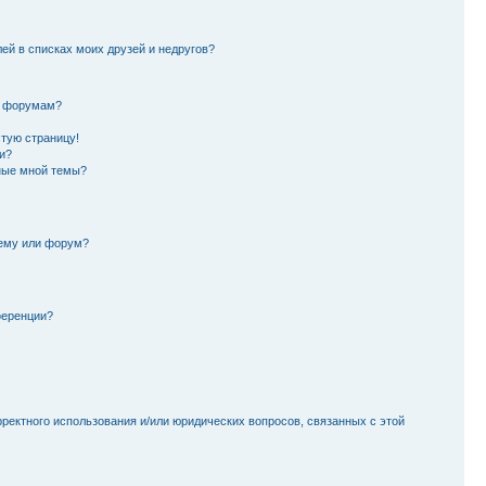
лей в списках моих друзей и недругов?
и форумам?
стую страницу!
и?
ные мной темы?
тему или форум?
ференции?
рректного использования и/или юридических вопросов, связанных с этой