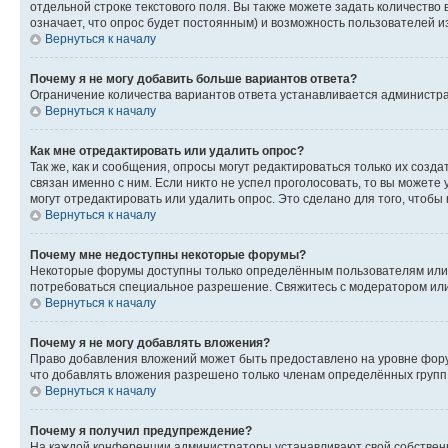
отдельной строке текстового поля. Вы также можете задать количество
означает, что опрос будет постоянным) и возможность пользователей и
Вернуться к началу
Почему я не могу добавить больше вариантов ответа?
Ограничение количества вариантов ответа устанавливается администр
Вернуться к началу
Как мне отредактировать или удалить опрос?
Так же, как и сообщения, опросы могут редактироваться только их соз
связан именно с ним. Если никто не успел проголосовать, то вы можете
могут отредактировать или удалить опрос. Это сделано для того, чтобы
Вернуться к началу
Почему мне недоступны некоторые форумы?
Некоторые форумы доступны только определённым пользователям или г
потребоваться специальное разрешение. Свяжитесь с модератором ил
Вернуться к началу
Почему я не могу добавлять вложения?
Право добавления вложений может быть предоставлено на уровне фору
что добавлять вложения разрешено только членам определённых групп.
Вернуться к началу
Почему я получил предупреждение?
На каждой конференции администраторы устанавливают свой собственн