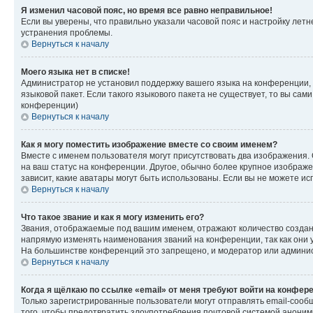
Я изменил часовой пояс, но время все равно неправильное!
Если вы уверены, что правильно указали часовой пояс и настройку лет
устранения проблемы.
Вернуться к началу
Моего языка нет в списке!
Администратор не установил поддержку вашего языка на конференции, 
языковой пакет. Если такого языкового пакета не существует, то вы с
конференции)
Вернуться к началу
Как я могу поместить изображение вместе со своим именем?
Вместе с именем пользователя могут присутствовать два изображения. О
на ваш статус на конференции. Другое, обычно более крупное изображен
зависит, какие аватары могут быть использованы. Если вы не можете 
Вернуться к началу
Что такое звание и как я могу изменить его?
Звания, отображаемые под вашим именем, отражают количество созда
напрямую изменять наименования званий на конференции, так как они 
На большинстве конференций это запрещено, и модератор или админис
Вернуться к началу
Когда я щёлкаю по ссылке «email» от меня требуют войти на конфер
Только зарегистрированные пользователи могут отправлять email-сооб
того, чтобы предотвратить злоупотребления почтовой системой анони