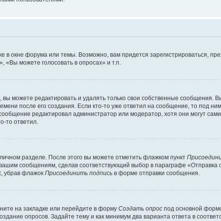
е в окне форума или темы. Возможно, вам придется зарегистрироваться, пр
 «Вы можете голосовать в опросах» и т.п.
вы можете редактировать и удалять только свои собственные сообщения. В
емени после его создания. Если кто-то уже ответил на сообщение, то под ни
и сообщение редактировал администратор или модератор, хотя они могут сами
о-то ответил.
 личном разделе. После этого вы можете отметить флажком пункт
Присоедини
 вашим сообщениям, сделав соответствующий выбор в параграфе «Отправка 
х, убрав флажок
Присоединить подпись
в форме отправки сообщения.
ните на закладке или перейдите в форму
Создать опрос
под основной формо
создание опросов. Задайте тему и как минимум два варианта ответа в соотве