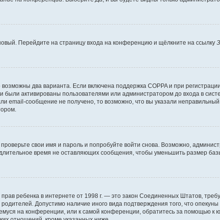
 новый. Перейдите на страницу входа на конференцию и щёлкните на ссылку
З
о возможны два варианта. Если включена поддержка COPPA и при регистрации 
и были активированы пользователями или администратором до входа в систе
и email-сообщение не получено, то возможно, что вы указали неправильный 
тором.
проверьте свои имя и пароль и попробуйте войти снова. Возможно, админист
длительное время не оставляющих сообщения, чтобы уменьшить размер базы
тных прав ребенка в интернете от 1998 г. — это закон Соединенных Штатов, т
е родителей. Допустимо наличие иного вида подтверждения того, что опек
ющемуся на конференции, или к самой конференции, обратитесь за помощью к 
ких отношений, кроме указанных ниже.