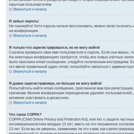
скрытым пользователем.
Вернуться к началу
Я забыл пароль!
Не паникуйте! Хотя пароль нельзя восстановить, можно легко получить
на конференцию.
Вернуться к началу
Я только что зарегистрировался, но не могу войти!
Сначала проверьте свои имя пользователя и пароль. Если они верны, т
На некоторых конференциях требуется, чтобы все новые учётные запис
было прислано email-сообщение, следуйте полученным инструкциям. Есл
что ввели правильный адрес email, попробуйте связаться с администра
Вернуться к началу
Я давно зарегистрирован, но больше не могу войти!
Попытайтесь найти email-сообщение, присланное вам при регистрации, 
причинам. Многие конференции периодически удаляют пользователей, 
активнее участвовать в дискуссиях.
Вернуться к началу
Что такое COPPA?
COPPA (Child Online Privacy and Protection Act), или Акт о защите час
несовершеннолетних младше 13 лет, иметь на это письменное согласи
13 лет. Если вы не уверены, применимо ли это к вам, как к регистриру
рекомендаций по правовым вопросам и не является объектом юридичес