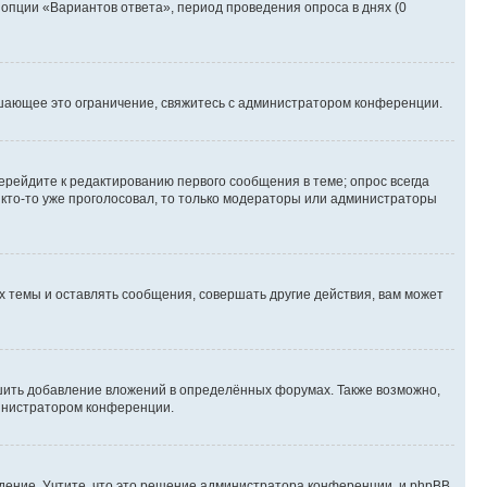
 опции «Вариантов ответа», период проведения опроса в днях (0
шающее это ограничение, свяжитесь с администратором конференции.
ерейдите к редактированию первого сообщения в теме; опрос всегда
и кто-то уже проголосовал, то только модераторы или администраторы
 темы и оставлять сообщения, совершать другие действия, вам может
шить добавление вложений в определённых форумах. Также возможно,
министратором конференции.
дение. Учтите, что это решение администратора конференции, и phpBB