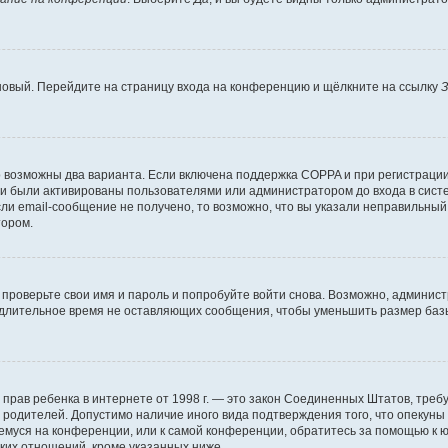
 новый. Перейдите на страницу входа на конференцию и щёлкните на ссылку
З
о возможны два варианта. Если включена поддержка COPPA и при регистрации 
и были активированы пользователями или администратором до входа в систе
и email-сообщение не получено, то возможно, что вы указали неправильный 
тором.
проверьте свои имя и пароль и попробуйте войти снова. Возможно, админист
длительное время не оставляющих сообщения, чтобы уменьшить размер базы
тных прав ребенка в интернете от 1998 г. — это закон Соединенных Штатов, т
е родителей. Допустимо наличие иного вида подтверждения того, что опек
ющемуся на конференции, или к самой конференции, обратитесь за помощью к 
ких отношений, кроме указанных ниже.