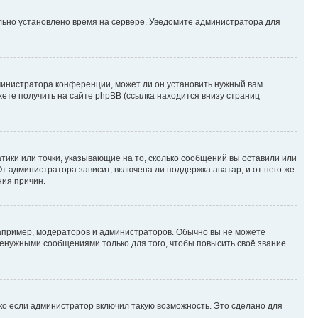
ильно установлено время на сервере. Уведомите администратора для
министратора конференции, может ли он установить нужный вам
жете получить на сайте phpBB (ссылка находится внизу страниц
атики или точки, указывающие на то, сколько сообщений вы оставили или
т администратора зависит, включена ли поддержка аватар, и от него же
ния причин.
пример, модераторов и администраторов. Обычно вы не можете
енужными сообщениями только для того, чтобы повысить своё звание.
ко если администратор включил такую возможность. Это сделано для