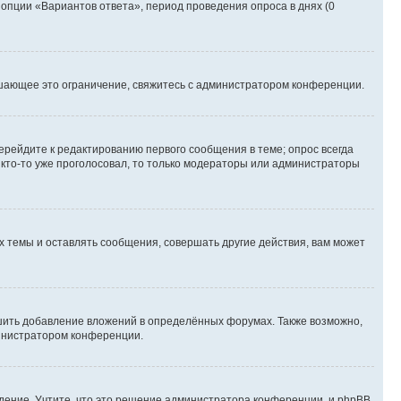
 опции «Вариантов ответа», период проведения опроса в днях (0
шающее это ограничение, свяжитесь с администратором конференции.
ерейдите к редактированию первого сообщения в теме; опрос всегда
и кто-то уже проголосовал, то только модераторы или администраторы
 темы и оставлять сообщения, совершать другие действия, вам может
шить добавление вложений в определённых форумах. Также возможно,
министратором конференции.
дение. Учтите, что это решение администратора конференции, и phpBB