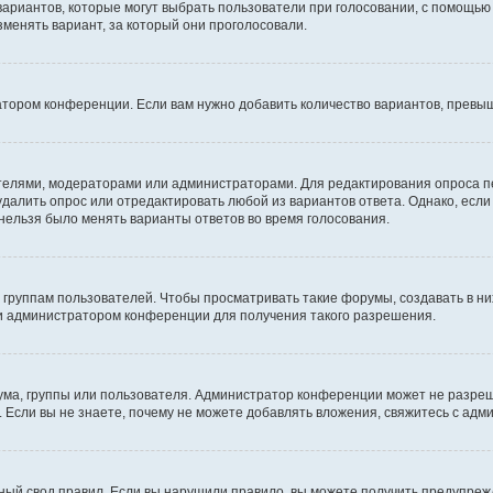
 вариантов, которые могут выбрать пользователи при голосовании, с помощью
зменять вариант, за который они проголосовали.
атором конференции. Если вам нужно добавить количество вариантов, превы
дателями, модераторами или администраторами. Для редактирования опроса п
 удалить опрос или отредактировать любой из вариантов ответа. Однако, есл
 нельзя было менять варианты ответов во время голосования.
руппам пользователей. Чтобы просматривать такие форумы, создавать в них
и администратором конференции для получения такого разрешения.
ма, группы или пользователя. Администратор конференции может не разре
 Если вы не знаете, почему не можете добавлять вложения, свяжитесь с ад
ый свод правил. Если вы нарушили правило, вы можете получить предупреж