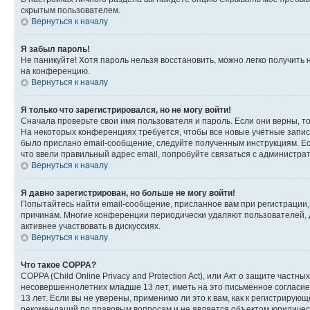
скрытым пользователем.
Вернуться к началу
Я забыл пароль!
Не паникуйте! Хотя пароль нельзя восстановить, можно легко получить
на конференцию.
Вернуться к началу
Я только что зарегистрировался, но не могу войти!
Сначала проверьте свои имя пользователя и пароль. Если они верны, т
На некоторых конференциях требуется, чтобы все новые учётные запис
было прислано email-сообщение, следуйте полученным инструкциям. Есл
что ввели правильный адрес email, попробуйте связаться с администра
Вернуться к началу
Я давно зарегистрирован, но больше не могу войти!
Попытайтесь найти email-сообщение, присланное вам при регистрации, 
причинам. Многие конференции периодически удаляют пользователей, 
активнее участвовать в дискуссиях.
Вернуться к началу
Что такое COPPA?
COPPA (Child Online Privacy and Protection Act), или Акт о защите час
несовершеннолетних младше 13 лет, иметь на это письменное согласи
13 лет. Если вы не уверены, применимо ли это к вам, как к регистриру
рекомендаций по правовым вопросам и не является объектом юридичес