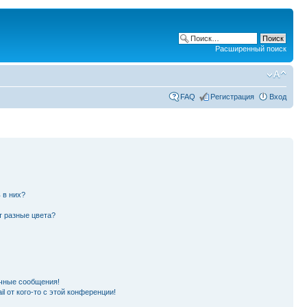
Расширенный поиск
FAQ
Регистрация
Вход
 в них?
т разные цвета?
чные сообщения!
l от кого-то с этой конференции!