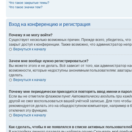
Что такое закрытые темы?
Что такое значки тем?
Вход на конференцию и регистрация
Почему я не могу войти?
Существует несколько возможных причин. Прежде всего, убедитесь, что
закрыт доступ к конференции. Также возможно, что администратор неп
Вернуться к началу
Зачем мне вообще нужно регистрироваться?
Вы можете этого и не делать. Всё зависит от того, как администратор
возможности, которые недоступны анонимным пользователям: аватары, л
сделать.
Вернуться к началу
Почему мне периодически приходится повторять ввод имени и парол
Если вы не отметили флажком пункт
Автоматически входить при кажд
другой не смог воспользоваться вашей учётной записью. Для того чтоб
рекомендуется делать это на общедоступном компьютере, например в би
отключил эту функцию.
Вернуться к началу
Как сделать, чтобы я не появлялся в списке активных пользователе
В настройках личного раздела вы найдете опцию
Скрывать моё пребыв