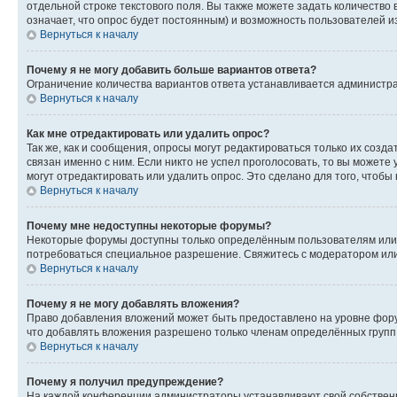
отдельной строке текстового поля. Вы также можете задать количество
означает, что опрос будет постоянным) и возможность пользователей и
Вернуться к началу
Почему я не могу добавить больше вариантов ответа?
Ограничение количества вариантов ответа устанавливается администр
Вернуться к началу
Как мне отредактировать или удалить опрос?
Так же, как и сообщения, опросы могут редактироваться только их соз
связан именно с ним. Если никто не успел проголосовать, то вы можете
могут отредактировать или удалить опрос. Это сделано для того, чтобы
Вернуться к началу
Почему мне недоступны некоторые форумы?
Некоторые форумы доступны только определённым пользователям или г
потребоваться специальное разрешение. Свяжитесь с модератором ил
Вернуться к началу
Почему я не могу добавлять вложения?
Право добавления вложений может быть предоставлено на уровне фору
что добавлять вложения разрешено только членам определённых групп.
Вернуться к началу
Почему я получил предупреждение?
На каждой конференции администраторы устанавливают свой собственн