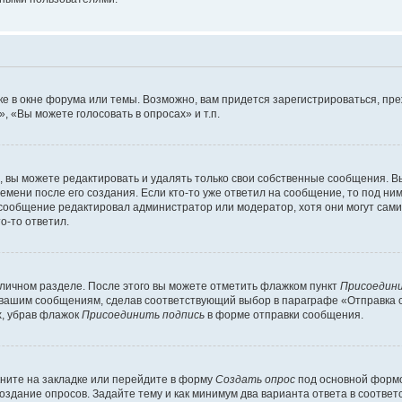
е в окне форума или темы. Возможно, вам придется зарегистрироваться, пр
 «Вы можете голосовать в опросах» и т.п.
вы можете редактировать и удалять только свои собственные сообщения. В
емени после его создания. Если кто-то уже ответил на сообщение, то под ни
и сообщение редактировал администратор или модератор, хотя они могут сами
о-то ответил.
 личном разделе. После этого вы можете отметить флажком пункт
Присоедини
 вашим сообщениям, сделав соответствующий выбор в параграфе «Отправка 
х, убрав флажок
Присоединить подпись
в форме отправки сообщения.
ните на закладке или перейдите в форму
Создать опрос
под основной формо
создание опросов. Задайте тему и как минимум два варианта ответа в соотве