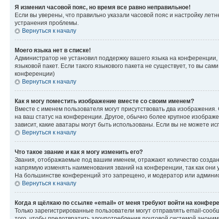
Я изменил часовой пояс, но время все равно неправильное!
Если вы уверены, что правильно указали часовой пояс и настройку лет
устранения проблемы.
Вернуться к началу
Моего языка нет в списке!
Администратор не установил поддержку вашего языка на конференции, 
языковой пакет. Если такого языкового пакета не существует, то вы с
конференции)
Вернуться к началу
Как я могу поместить изображение вместе со своим именем?
Вместе с именем пользователя могут присутствовать два изображения. О
на ваш статус на конференции. Другое, обычно более крупное изображен
зависит, какие аватары могут быть использованы. Если вы не можете 
Вернуться к началу
Что такое звание и как я могу изменить его?
Звания, отображаемые под вашим именем, отражают количество созда
напрямую изменять наименования званий на конференции, так как они 
На большинстве конференций это запрещено, и модератор или админис
Вернуться к началу
Когда я щёлкаю по ссылке «email» от меня требуют войти на конфер
Только зарегистрированные пользователи могут отправлять email-сооб
того, чтобы предотвратить злоупотребления почтовой системой анони