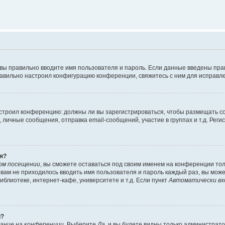
 вы правильно вводите имя пользователя и пароль. Если данные введены пра
равильно настроил конфигурацию конференции, свяжитесь с ним для исправле
 настроил конференцию: должны ли вы зарегистрироваться, чтобы размещать 
ичные сообщения, отправка email-сообщений, участие в группах и т.д. Регис
я?
ом посещении
, вы сможете оставаться под своим именем на конференции тол
ы вам не приходилось вводить имя пользователя и пароль каждый раз, вы мож
блиотеке, интернет-кафе, университете и т.д. Если пункт
Автоматически вх
й?
ание на конференции
. Выберите
Да
, и вы будете видны только администрат