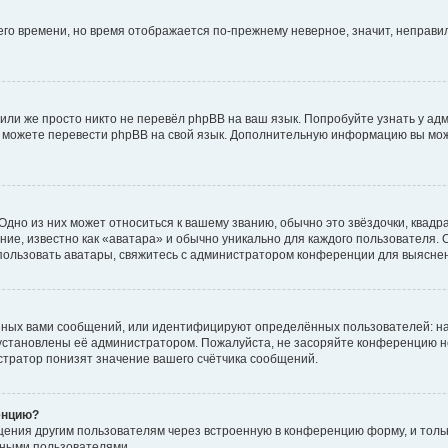
него времени, но время отображается по-прежнему неверное, значит, неправ
или же просто никто не перевёл phpBB на ваш язык. Попробуйте узнать у ад
ами можете перевести phpBB на свой язык. Дополнительную информацию вы мо
дно из них может относиться к вашему званию, обычно это звёздочки, квадр
ие, известно как «аватара» и обычно уникально для каждого пользователя. О
использовать аватары, свяжитесь с администратором конференции для выясне
нных вами сообщений, или идентифицируют определённых пользователей: на
установлены её администратором. Пожалуйста, не засоряйте конференцию н
тратор понизят значение вашего счётчика сообщений.
енцию?
щения другим пользователям через встроенную в конференцию форму, и толь
мными пользователями.