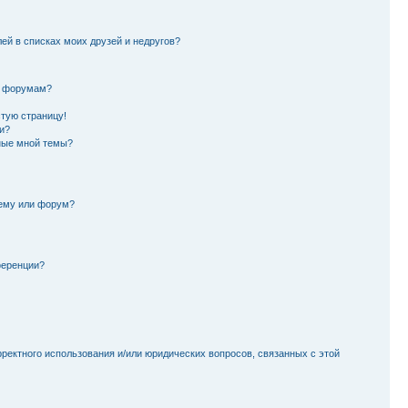
лей в списках моих друзей и недругов?
и форумам?
стую страницу!
и?
ные мной темы?
тему или форум?
ференции?
рректного использования и/или юридических вопросов, связанных с этой