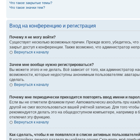
Что такое закрытые темы?
Что такое значки тем?
Вход на конференцию и регистрация
Почему я не могу войти?
Существует несколько возможных причин. Прежде всего, убедитесь, что
закрыт доступ к конференции. Также возможно, что администратор неп
Вернуться к началу
Зачем мне вообще нужно регистрироваться?
Вы можете этого и не делать. Всё зависит от того, как администратор
возможности, которые недоступны анонимным пользователям: аватары, л
сделать.
Вернуться к началу
Почему мне периодически приходится повторять ввод имени и парол
Если вы не отметили флажком пункт
Автоматически входить при кажд
другой не смог воспользоваться вашей учётной записью. Для того чтоб
рекомендуется делать это на общедоступном компьютере, например в би
отключил эту функцию.
Вернуться к началу
Как сделать, чтобы я не появлялся в списке активных пользователе
В настройках личного раздела вы найдете опцию
Скрывать моё пребыв