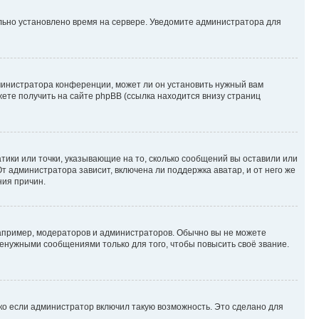
ильно установлено время на сервере. Уведомите администратора для
министратора конференции, может ли он установить нужный вам
жете получить на сайте phpBB (ссылка находится внизу страниц
атики или точки, указывающие на то, сколько сообщений вы оставили или
т администратора зависит, включена ли поддержка аватар, и от него же
ния причин.
пример, модераторов и администраторов. Обычно вы не можете
енужными сообщениями только для того, чтобы повысить своё звание.
ко если администратор включил такую возможность. Это сделано для