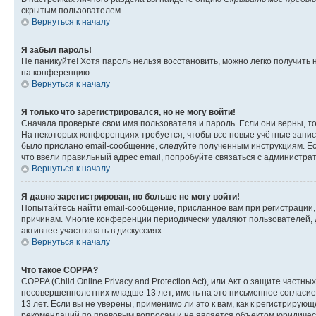
скрытым пользователем.
Вернуться к началу
Я забыл пароль!
Не паникуйте! Хотя пароль нельзя восстановить, можно легко получить
на конференцию.
Вернуться к началу
Я только что зарегистрировался, но не могу войти!
Сначала проверьте свои имя пользователя и пароль. Если они верны, т
На некоторых конференциях требуется, чтобы все новые учётные запис
было прислано email-сообщение, следуйте полученным инструкциям. Есл
что ввели правильный адрес email, попробуйте связаться с администра
Вернуться к началу
Я давно зарегистрирован, но больше не могу войти!
Попытайтесь найти email-сообщение, присланное вам при регистрации, 
причинам. Многие конференции периодически удаляют пользователей, 
активнее участвовать в дискуссиях.
Вернуться к началу
Что такое COPPA?
COPPA (Child Online Privacy and Protection Act), или Акт о защите час
несовершеннолетних младше 13 лет, иметь на это письменное согласи
13 лет. Если вы не уверены, применимо ли это к вам, как к регистриру
рекомендаций по правовым вопросам и не является объектом юридичес