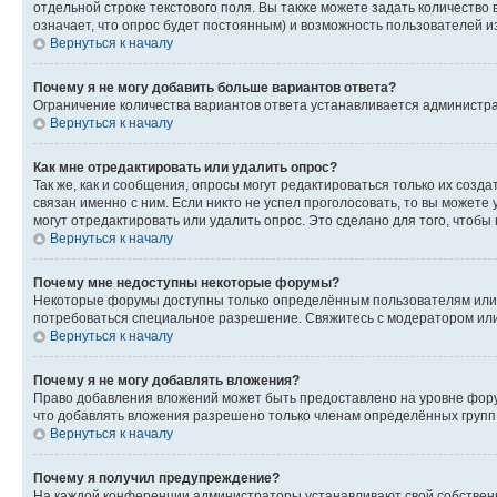
отдельной строке текстового поля. Вы также можете задать количество
означает, что опрос будет постоянным) и возможность пользователей и
Вернуться к началу
Почему я не могу добавить больше вариантов ответа?
Ограничение количества вариантов ответа устанавливается администр
Вернуться к началу
Как мне отредактировать или удалить опрос?
Так же, как и сообщения, опросы могут редактироваться только их соз
связан именно с ним. Если никто не успел проголосовать, то вы можете
могут отредактировать или удалить опрос. Это сделано для того, чтобы
Вернуться к началу
Почему мне недоступны некоторые форумы?
Некоторые форумы доступны только определённым пользователям или г
потребоваться специальное разрешение. Свяжитесь с модератором ил
Вернуться к началу
Почему я не могу добавлять вложения?
Право добавления вложений может быть предоставлено на уровне фору
что добавлять вложения разрешено только членам определённых групп.
Вернуться к началу
Почему я получил предупреждение?
На каждой конференции администраторы устанавливают свой собственн