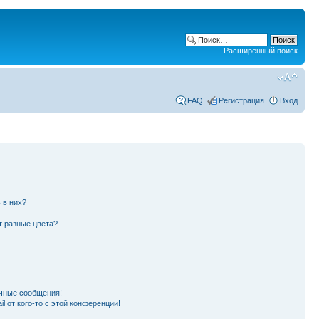
Расширенный поиск
FAQ
Регистрация
Вход
 в них?
т разные цвета?
чные сообщения!
l от кого-то с этой конференции!