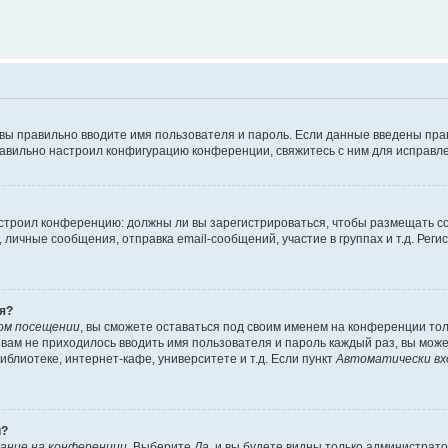
 вы правильно вводите имя пользователя и пароль. Если данные введены пра
равильно настроил конфигурацию конференции, свяжитесь с ним для исправле
 настроил конференцию: должны ли вы зарегистрироваться, чтобы размещать 
ичные сообщения, отправка email-сообщений, участие в группах и т.д. Регис
я?
ом посещении
, вы сможете оставаться под своим именем на конференции тол
ы вам не приходилось вводить имя пользователя и пароль каждый раз, вы мож
блиотеке, интернет-кафе, университете и т.д. Если пункт
Автоматически вх
й?
ание на конференции
. Выберите
Да
, и вы будете видны только администрат