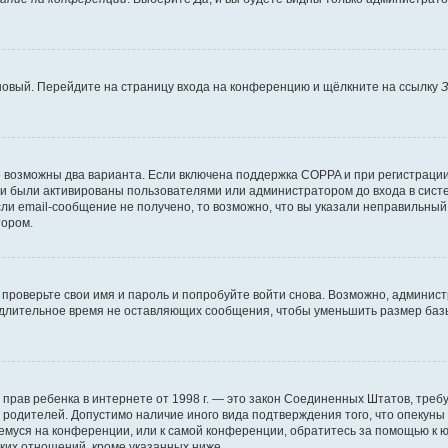
 новый. Перейдите на страницу входа на конференцию и щёлкните на ссылку
З
о возможны два варианта. Если включена поддержка COPPA и при регистрации 
и были активированы пользователями или администратором до входа в систе
и email-сообщение не получено, то возможно, что вы указали неправильный 
тором.
проверьте свои имя и пароль и попробуйте войти снова. Возможно, админист
длительное время не оставляющих сообщения, чтобы уменьшить размер базы
тных прав ребенка в интернете от 1998 г. — это закон Соединенных Штатов, т
е родителей. Допустимо наличие иного вида подтверждения того, что опек
ющемуся на конференции, или к самой конференции, обратитесь за помощью к 
ких отношений, кроме указанных ниже.