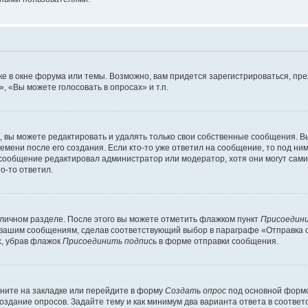
е в окне форума или темы. Возможно, вам придется зарегистрироваться, пр
 «Вы можете голосовать в опросах» и т.п.
вы можете редактировать и удалять только свои собственные сообщения. В
емени после его создания. Если кто-то уже ответил на сообщение, то под ни
и сообщение редактировал администратор или модератор, хотя они могут сами
о-то ответил.
 личном разделе. После этого вы можете отметить флажком пункт
Присоедини
 вашим сообщениям, сделав соответствующий выбор в параграфе «Отправка 
х, убрав флажок
Присоединить подпись
в форме отправки сообщения.
ните на закладке или перейдите в форму
Создать опрос
под основной формо
создание опросов. Задайте тему и как минимум два варианта ответа в соотве