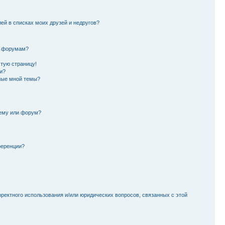
лей в списках моих друзей и недругов?
и форумам?
стую страницу!
и?
ные мной темы?
тему или форум?
ференции?
рректного использования и/или юридических вопросов, связанных с этой