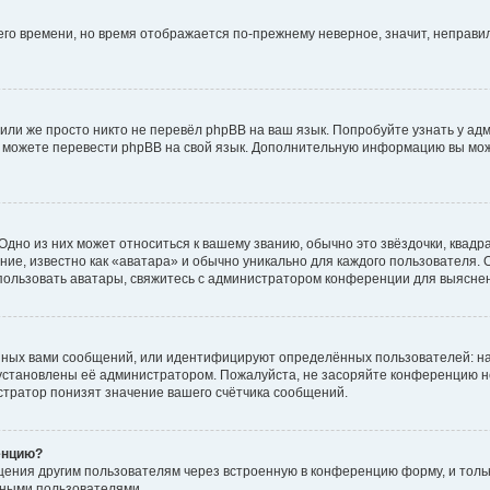
него времени, но время отображается по-прежнему неверное, значит, неправ
или же просто никто не перевёл phpBB на ваш язык. Попробуйте узнать у ад
ами можете перевести phpBB на свой язык. Дополнительную информацию вы мо
дно из них может относиться к вашему званию, обычно это звёздочки, квадр
ие, известно как «аватара» и обычно уникально для каждого пользователя. О
использовать аватары, свяжитесь с администратором конференции для выясне
нных вами сообщений, или идентифицируют определённых пользователей: на
установлены её администратором. Пожалуйста, не засоряйте конференцию н
тратор понизят значение вашего счётчика сообщений.
енцию?
щения другим пользователям через встроенную в конференцию форму, и толь
мными пользователями.