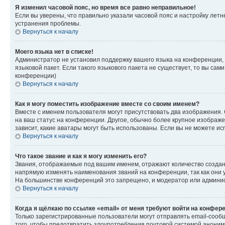
Я изменил часовой пояс, но время все равно неправильное!
Если вы уверены, что правильно указали часовой пояс и настройку лет
устранения проблемы.
Вернуться к началу
Моего языка нет в списке!
Администратор не установил поддержку вашего языка на конференции, 
языковой пакет. Если такого языкового пакета не существует, то вы с
конференции)
Вернуться к началу
Как я могу поместить изображение вместе со своим именем?
Вместе с именем пользователя могут присутствовать два изображения. О
на ваш статус на конференции. Другое, обычно более крупное изображен
зависит, какие аватары могут быть использованы. Если вы не можете 
Вернуться к началу
Что такое звание и как я могу изменить его?
Звания, отображаемые под вашим именем, отражают количество созда
напрямую изменять наименования званий на конференции, так как они 
На большинстве конференций это запрещено, и модератор или админис
Вернуться к началу
Когда я щёлкаю по ссылке «email» от меня требуют войти на конфер
Только зарегистрированные пользователи могут отправлять email-сооб
того, чтобы предотвратить злоупотребления почтовой системой анони