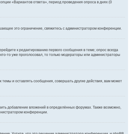
 опции «Вариантов ответа», период проведения опроса в днях (0
шающее это ограничение, свяжитесь с администратором конференции.
ерейдите к редактированию первого сообщения в теме; опрос всегда
и кто-то уже проголосовал, то только модераторы или администраторы
 темы и оставлять сообщения, совершать другие действия, вам может
шить добавление вложений в определённых форумах. Также возможно,
министратором конференции.
дение. Учтите, что это решение администратора конференции, и phpBB