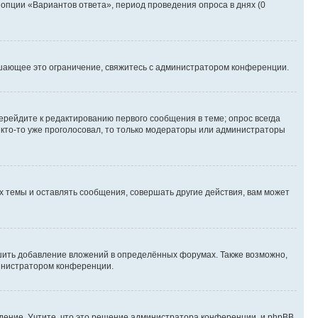
 опции «Вариантов ответа», период проведения опроса в днях (0
шающее это ограничение, свяжитесь с администратором конференции.
ерейдите к редактированию первого сообщения в теме; опрос всегда
и кто-то уже проголосовал, то только модераторы или администраторы
 темы и оставлять сообщения, совершать другие действия, вам может
шить добавление вложений в определённых форумах. Также возможно,
министратором конференции.
дение. Учтите, что это решение администратора конференции, и phpBB