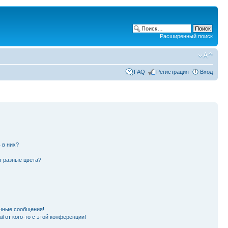
Расширенный поиск
FAQ
Регистрация
Вход
 в них?
т разные цвета?
чные сообщения!
l от кого-то с этой конференции!