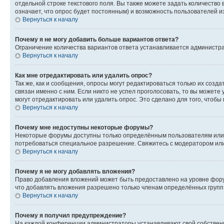
отдельной строке текстового поля. Вы также можете задать количество
означает, что опрос будет постоянным) и возможность пользователей и
Вернуться к началу
Почему я не могу добавить больше вариантов ответа?
Ограничение количества вариантов ответа устанавливается администр
Вернуться к началу
Как мне отредактировать или удалить опрос?
Так же, как и сообщения, опросы могут редактироваться только их соз
связан именно с ним. Если никто не успел проголосовать, то вы можете
могут отредактировать или удалить опрос. Это сделано для того, чтобы
Вернуться к началу
Почему мне недоступны некоторые форумы?
Некоторые форумы доступны только определённым пользователям или г
потребоваться специальное разрешение. Свяжитесь с модератором ил
Вернуться к началу
Почему я не могу добавлять вложения?
Право добавления вложений может быть предоставлено на уровне фору
что добавлять вложения разрешено только членам определённых групп.
Вернуться к началу
Почему я получил предупреждение?
На каждой конференции администраторы устанавливают свой собственн