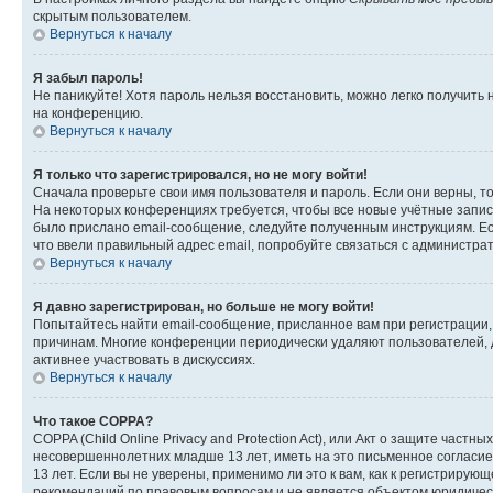
скрытым пользователем.
Вернуться к началу
Я забыл пароль!
Не паникуйте! Хотя пароль нельзя восстановить, можно легко получить
на конференцию.
Вернуться к началу
Я только что зарегистрировался, но не могу войти!
Сначала проверьте свои имя пользователя и пароль. Если они верны, т
На некоторых конференциях требуется, чтобы все новые учётные запис
было прислано email-сообщение, следуйте полученным инструкциям. Есл
что ввели правильный адрес email, попробуйте связаться с администра
Вернуться к началу
Я давно зарегистрирован, но больше не могу войти!
Попытайтесь найти email-сообщение, присланное вам при регистрации, 
причинам. Многие конференции периодически удаляют пользователей, 
активнее участвовать в дискуссиях.
Вернуться к началу
Что такое COPPA?
COPPA (Child Online Privacy and Protection Act), или Акт о защите час
несовершеннолетних младше 13 лет, иметь на это письменное согласи
13 лет. Если вы не уверены, применимо ли это к вам, как к регистриру
рекомендаций по правовым вопросам и не является объектом юридичес