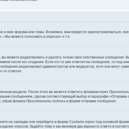
е в окне форума или темы. Возможно, вам придется зарегистрироваться, пр
 «Вы можете голосовать в опросах» и т.п.
вы можете редактировать и удалять только свои собственные сообщения. В
емени после его создания. Если кто-то уже ответил на сообщение, то под ни
и сообщение редактировал администратор или модератор, хотя они могут сами
о-то ответил.
 личном разделе. После этого вы можете отметить флажком пункт
Присоедини
 вашим сообщениям, сделав соответствующий выбор в параграфе «Отправка 
х, убрав флажок
Присоединить подпись
в форме отправки сообщения.
ните на закладке или перейдите в форму
Создать опрос
под основной формо
создание опросов. Задайте тему и как минимум два варианта ответа в соотве