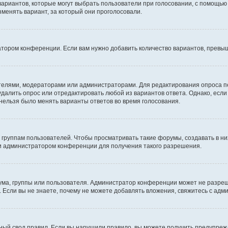
 вариантов, которые могут выбрать пользователи при голосовании, с помощью
зменять вариант, за который они проголосовали.
атором конференции. Если вам нужно добавить количество вариантов, превы
дателями, модераторами или администраторами. Для редактирования опроса п
 удалить опрос или отредактировать любой из вариантов ответа. Однако, есл
 нельзя было менять варианты ответов во время голосования.
руппам пользователей. Чтобы просматривать такие форумы, создавать в них
и администратором конференции для получения такого разрешения.
ма, группы или пользователя. Администратор конференции может не разре
 Если вы не знаете, почему не можете добавлять вложения, свяжитесь с ад
ый свод правил. Если вы нарушили правило, вы можете получить предупреж