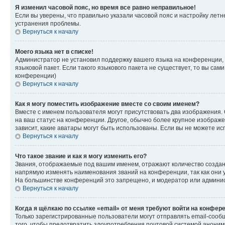
Я изменил часовой пояс, но время все равно неправильное!
Если вы уверены, что правильно указали часовой пояс и настройку лет
устранения проблемы.
Вернуться к началу
Моего языка нет в списке!
Администратор не установил поддержку вашего языка на конференции, 
языковой пакет. Если такого языкового пакета не существует, то вы с
конференции)
Вернуться к началу
Как я могу поместить изображение вместе со своим именем?
Вместе с именем пользователя могут присутствовать два изображения. О
на ваш статус на конференции. Другое, обычно более крупное изображен
зависит, какие аватары могут быть использованы. Если вы не можете 
Вернуться к началу
Что такое звание и как я могу изменить его?
Звания, отображаемые под вашим именем, отражают количество созда
напрямую изменять наименования званий на конференции, так как они 
На большинстве конференций это запрещено, и модератор или админис
Вернуться к началу
Когда я щёлкаю по ссылке «email» от меня требуют войти на конфер
Только зарегистрированные пользователи могут отправлять email-сооб
того, чтобы предотвратить злоупотребления почтовой системой анони