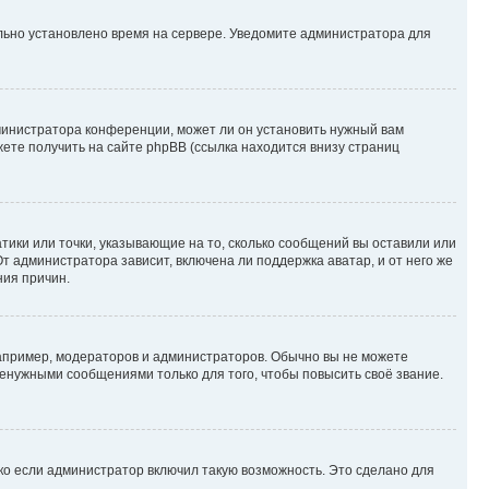
ильно установлено время на сервере. Уведомите администратора для
министратора конференции, может ли он установить нужный вам
жете получить на сайте phpBB (ссылка находится внизу страниц
атики или точки, указывающие на то, сколько сообщений вы оставили или
т администратора зависит, включена ли поддержка аватар, и от него же
ния причин.
пример, модераторов и администраторов. Обычно вы не можете
енужными сообщениями только для того, чтобы повысить своё звание.
ко если администратор включил такую возможность. Это сделано для