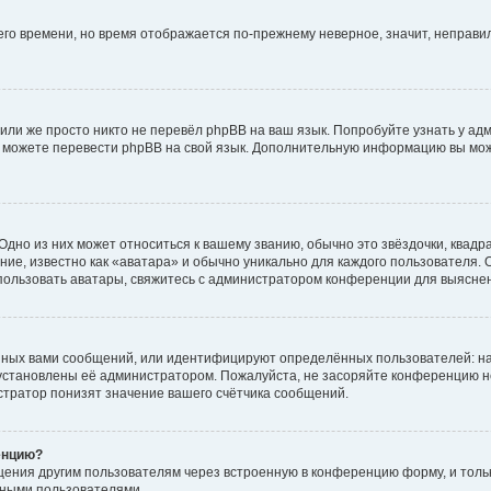
него времени, но время отображается по-прежнему неверное, значит, неправ
или же просто никто не перевёл phpBB на ваш язык. Попробуйте узнать у ад
ами можете перевести phpBB на свой язык. Дополнительную информацию вы мо
дно из них может относиться к вашему званию, обычно это звёздочки, квадр
ие, известно как «аватара» и обычно уникально для каждого пользователя. О
использовать аватары, свяжитесь с администратором конференции для выясне
нных вами сообщений, или идентифицируют определённых пользователей: на
установлены её администратором. Пожалуйста, не засоряйте конференцию н
тратор понизят значение вашего счётчика сообщений.
енцию?
щения другим пользователям через встроенную в конференцию форму, и толь
мными пользователями.