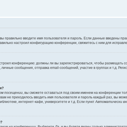
 вы правильно вводите имя пользователя и пароль. Если данные введены пра
равильно настроил конфигурацию конференции, свяжитесь с ним для исправле
 настроил конференцию: должны ли вы зарегистрироваться, чтобы размещать 
ичные сообщения, отправка email-сообщений, участие в группах и т.д. Регис
я?
ом посещении
, вы сможете оставаться под своим именем на конференции тол
ы вам не приходилось вводить имя пользователя и пароль каждый раз, вы мож
блиотеке, интернет-кафе, университете и т.д. Если пункт
Автоматически вх
й?
ание на конференции
. Выберите
Да
, и вы будете видны только администрат