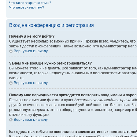
Что такое закрытые темы?
Что такое значки тем?
Вход на конференцию и регистрация
Почему я не могу войти?
Существует несколько возможных причин. Прежде всего, убедитесь, что
закрыт доступ к конференции. Также возможно, что администратор неп
Вернуться к началу
Зачем мне вообще нужно регистрироваться?
Вы можете этого и не делать. Всё зависит от того, как администратор
возможности, которые недоступны анонимным пользователям: аватары, л
сделать.
Вернуться к началу
Почему мне периодически приходится повторять ввод имени и парол
Если вы не отметили флажком пункт
Автоматически входить при кажд
другой не смог воспользоваться вашей учётной записью. Для того чтоб
рекомендуется делать это на общедоступном компьютере, например в би
отключил эту функцию.
Вернуться к началу
Как сделать, чтобы я не появлялся в списке активных пользователе
В настройках личного раздела вы найдете опцию
Скрывать моё пребыв