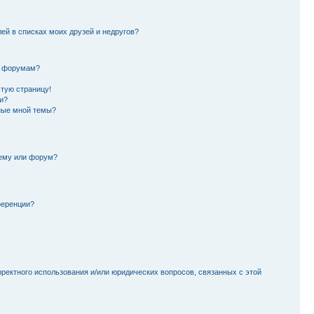
лей в списках моих друзей и недругов?
и форумам?
стую страницу!
и?
ные мной темы?
тему или форум?
ференции?
рректного использования и/или юридических вопросов, связанных с этой