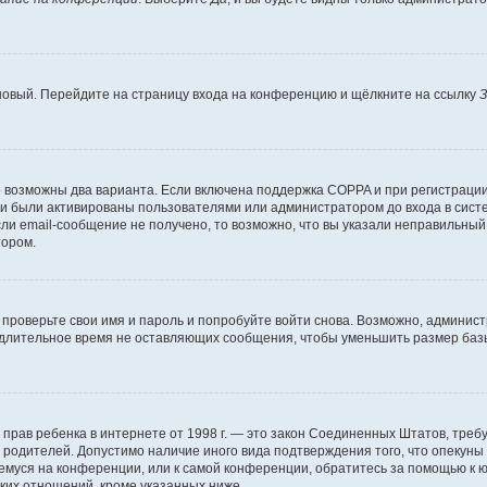
 новый. Перейдите на страницу входа на конференцию и щёлкните на ссылку
З
о возможны два варианта. Если включена поддержка COPPA и при регистрации 
и были активированы пользователями или администратором до входа в систе
и email-сообщение не получено, то возможно, что вы указали неправильный 
тором.
проверьте свои имя и пароль и попробуйте войти снова. Возможно, админист
длительное время не оставляющих сообщения, чтобы уменьшить размер базы
тных прав ребенка в интернете от 1998 г. — это закон Соединенных Штатов, т
е родителей. Допустимо наличие иного вида подтверждения того, что опек
ющемуся на конференции, или к самой конференции, обратитесь за помощью к 
ких отношений, кроме указанных ниже.