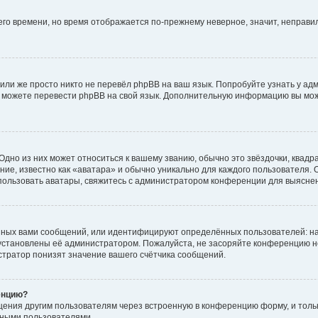
него времени, но время отображается по-прежнему неверное, значит, неправ
или же просто никто не перевёл phpBB на ваш язык. Попробуйте узнать у ад
ами можете перевести phpBB на свой язык. Дополнительную информацию вы мо
дно из них может относиться к вашему званию, обычно это звёздочки, квадр
ие, известно как «аватара» и обычно уникально для каждого пользователя. О
использовать аватары, свяжитесь с администратором конференции для выясне
нных вами сообщений, или идентифицируют определённых пользователей: на
установлены её администратором. Пожалуйста, не засоряйте конференцию н
тратор понизят значение вашего счётчика сообщений.
енцию?
щения другим пользователям через встроенную в конференцию форму, и толь
мными пользователями.