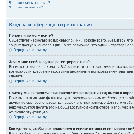
Что такое закрытые темы?
Что такое значки тем?
Вход на конференцию и регистрация
Почему я не могу войти?
Существует несколько возможных причин. Прежде всего, убедитесь, что
закрыт доступ к конференции. Также возможно, что администратор неп
Вернуться к началу
Зачем мне вообще нужно регистрироваться?
Вы можете этого и не делать. Всё зависит от того, как администратор
возможности, которые недоступны анонимным пользователям: аватары, л
сделать.
Вернуться к началу
Почему мне периодически приходится повторять ввод имени и парол
Если вы не отметили флажком пункт
Автоматически входить при кажд
другой не смог воспользоваться вашей учётной записью. Для того чтоб
рекомендуется делать это на общедоступном компьютере, например в би
отключил эту функцию.
Вернуться к началу
Как сделать, чтобы я не появлялся в списке активных пользователе
В настройках личного раздела вы найдете опцию
Скрывать моё пребыв