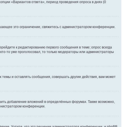
 опции «Вариантов ответа», период проведения опроса в днях (0
шающее это ограничение, свяжитесь с администратором конференции.
ерейдите к редактированию первого сообщения в теме; опрос всегда
и кто-то уже проголосовал, то только модераторы или администраторы
 темы и оставлять сообщения, совершать другие действия, вам может
шить добавление вложений в определённых форумах. Также возможно,
министратором конференции.
дение. Учтите, что это решение администратора конференции, и phpBB