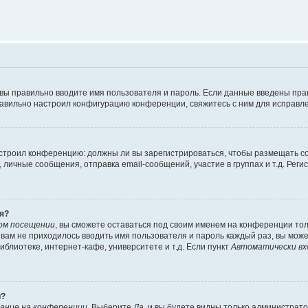
 вы правильно вводите имя пользователя и пароль. Если данные введены пра
равильно настроил конфигурацию конференции, свяжитесь с ним для исправле
 настроил конференцию: должны ли вы зарегистрироваться, чтобы размещать 
ичные сообщения, отправка email-сообщений, участие в группах и т.д. Регис
я?
ом посещении
, вы сможете оставаться под своим именем на конференции тол
ы вам не приходилось вводить имя пользователя и пароль каждый раз, вы мож
блиотеке, интернет-кафе, университете и т.д. Если пункт
Автоматически вх
й?
ание на конференции
. Выберите
Да
, и вы будете видны только администрат