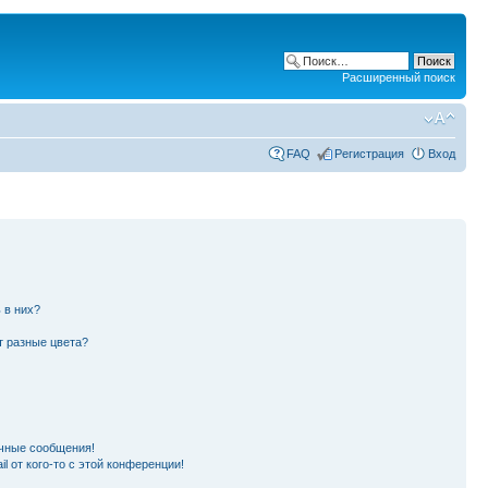
Расширенный поиск
FAQ
Регистрация
Вход
 в них?
т разные цвета?
чные сообщения!
l от кого-то с этой конференции!