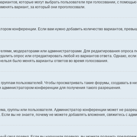
 вариантов, которые могут выбрать пользователи при голосовании, с помощью
зменять вариант, за который они проголосовали.
атором конференции. Если вам нужно добавить количество вариантов, превы
дателями, модераторами или администраторами. Для редактирования опроса п
 удалить опрос или отредактировать любой из вариантов ответа. Однако, есл
 нельзя было менять варианты ответов во время голосования.
руппам пользователей. Чтобы просматривать такие форумы, создавать в них
и администратором конференции для получения такого разрешения.
ма, группы или пользователя. Администратор конференции может не разре
 Если вы не знаете, почему не можете добавлять вложения, свяжитесь с ад
ый свод правил. Если вы нарушили правило, вы можете получить предупреж