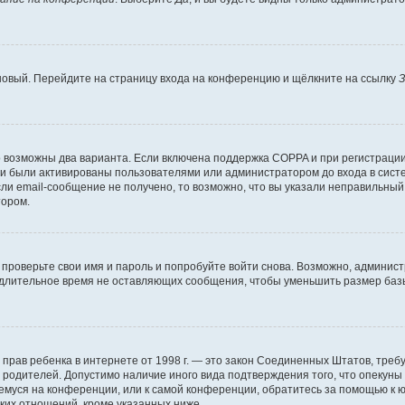
 новый. Перейдите на страницу входа на конференцию и щёлкните на ссылку
З
о возможны два варианта. Если включена поддержка COPPA и при регистрации 
и были активированы пользователями или администратором до входа в систе
и email-сообщение не получено, то возможно, что вы указали неправильный 
тором.
проверьте свои имя и пароль и попробуйте войти снова. Возможно, админист
длительное время не оставляющих сообщения, чтобы уменьшить размер базы
тных прав ребенка в интернете от 1998 г. — это закон Соединенных Штатов, т
е родителей. Допустимо наличие иного вида подтверждения того, что опек
ющемуся на конференции, или к самой конференции, обратитесь за помощью к 
ких отношений, кроме указанных ниже.