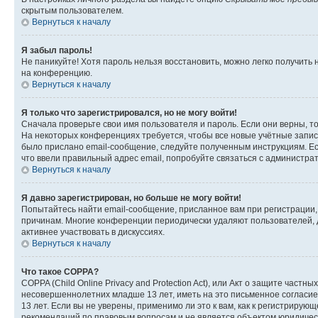
скрытым пользователем.
Вернуться к началу
Я забыл пароль!
Не паникуйте! Хотя пароль нельзя восстановить, можно легко получить
на конференцию.
Вернуться к началу
Я только что зарегистрировался, но не могу войти!
Сначала проверьте свои имя пользователя и пароль. Если они верны, т
На некоторых конференциях требуется, чтобы все новые учётные запис
было прислано email-сообщение, следуйте полученным инструкциям. Есл
что ввели правильный адрес email, попробуйте связаться с администра
Вернуться к началу
Я давно зарегистрирован, но больше не могу войти!
Попытайтесь найти email-сообщение, присланное вам при регистрации, 
причинам. Многие конференции периодически удаляют пользователей, 
активнее участвовать в дискуссиях.
Вернуться к началу
Что такое COPPA?
COPPA (Child Online Privacy and Protection Act), или Акт о защите час
несовершеннолетних младше 13 лет, иметь на это письменное согласи
13 лет. Если вы не уверены, применимо ли это к вам, как к регистриру
рекомендаций по правовым вопросам и не является объектом юридичес