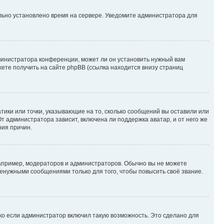
ильно установлено время на сервере. Уведомите администратора для
министратора конференции, может ли он установить нужный вам
жете получить на сайте phpBB (ссылка находится внизу страниц
атики или точки, указывающие на то, сколько сообщений вы оставили или
т администратора зависит, включена ли поддержка аватар, и от него же
ния причин.
пример, модераторов и администраторов. Обычно вы не можете
енужными сообщениями только для того, чтобы повысить своё звание.
ко если администратор включил такую возможность. Это сделано для