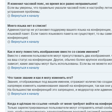
Я изменил часовой пояс, но время все равно неправильное!
Если вы уверены, что правильно указали часовой пояс и настройку лет
устранения проблемы.
Вернуться к началу
Моего языка нет в списке!
Администратор не установил поддержку вашего языка на конференции, 
языковой пакет. Если такого языкового пакета не существует, то вы с
конференции)
Вернуться к началу
Как я могу поместить изображение вместе со своим именем?
Вместе с именем пользователя могут присутствовать два изображения. О
на ваш статус на конференции. Другое, обычно более крупное изображен
зависит, какие аватары могут быть использованы. Если вы не можете 
Вернуться к началу
Что такое звание и как я могу изменить его?
Звания, отображаемые под вашим именем, отражают количество созда
напрямую изменять наименования званий на конференции, так как они 
На большинстве конференций это запрещено, и модератор или админис
Вернуться к началу
Когда я щёлкаю по ссылке «email» от меня требуют войти на конфер
Только зарегистрированные пользователи могут отправлять email-сооб
того, чтобы предотвратить злоупотребления почтовой системой анони