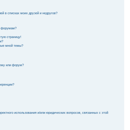
лей в списках моих друзей и недругов?
и форумам?
стую страницу!
и?
ные мной темы?
тему или форум?
ференции?
рректного использования и/или юридических вопросов, связанных с этой