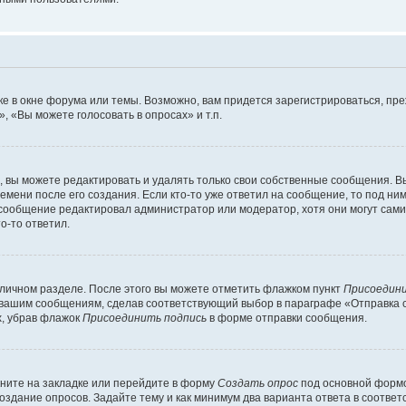
е в окне форума или темы. Возможно, вам придется зарегистрироваться, пр
 «Вы можете голосовать в опросах» и т.п.
вы можете редактировать и удалять только свои собственные сообщения. В
емени после его создания. Если кто-то уже ответил на сообщение, то под ни
и сообщение редактировал администратор или модератор, хотя они могут сами
о-то ответил.
 личном разделе. После этого вы можете отметить флажком пункт
Присоедини
 вашим сообщениям, сделав соответствующий выбор в параграфе «Отправка 
х, убрав флажок
Присоединить подпись
в форме отправки сообщения.
ните на закладке или перейдите в форму
Создать опрос
под основной формо
создание опросов. Задайте тему и как минимум два варианта ответа в соотве