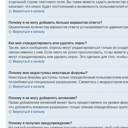
отдельной строке текстового поля. Вы также можете задать количество
означает, что опрос будет постоянным) и возможность пользователей и
Вернуться к началу
Почему я не могу добавить больше вариантов ответа?
Ограничение количества вариантов ответа устанавливается администр
Вернуться к началу
Как мне отредактировать или удалить опрос?
Так же, как и сообщения, опросы могут редактироваться только их соз
связан именно с ним. Если никто не успел проголосовать, то вы можете
могут отредактировать или удалить опрос. Это сделано для того, чтобы
Вернуться к началу
Почему мне недоступны некоторые форумы?
Некоторые форумы доступны только определённым пользователям или г
потребоваться специальное разрешение. Свяжитесь с модератором ил
Вернуться к началу
Почему я не могу добавлять вложения?
Право добавления вложений может быть предоставлено на уровне фору
что добавлять вложения разрешено только членам определённых групп.
Вернуться к началу
Почему я получил предупреждение?
На каждой конференции администраторы устанавливают свой собственн