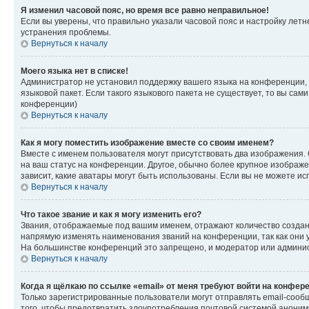
Я изменил часовой пояс, но время все равно неправильное!
Если вы уверены, что правильно указали часовой пояс и настройку лет
устранения проблемы.
Вернуться к началу
Моего языка нет в списке!
Администратор не установил поддержку вашего языка на конференции, 
языковой пакет. Если такого языкового пакета не существует, то вы с
конференции)
Вернуться к началу
Как я могу поместить изображение вместе со своим именем?
Вместе с именем пользователя могут присутствовать два изображения. О
на ваш статус на конференции. Другое, обычно более крупное изображен
зависит, какие аватары могут быть использованы. Если вы не можете 
Вернуться к началу
Что такое звание и как я могу изменить его?
Звания, отображаемые под вашим именем, отражают количество созда
напрямую изменять наименования званий на конференции, так как они 
На большинстве конференций это запрещено, и модератор или админис
Вернуться к началу
Когда я щёлкаю по ссылке «email» от меня требуют войти на конфер
Только зарегистрированные пользователи могут отправлять email-сооб
того, чтобы предотвратить злоупотребления почтовой системой анони