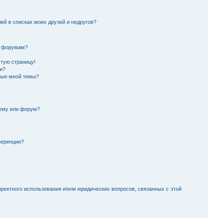
лей в списках моих друзей и недругов?
и форумам?
стую страницу!
и?
ные мной темы?
тему или форум?
ференции?
рректного использования и/или юридических вопросов, связанных с этой