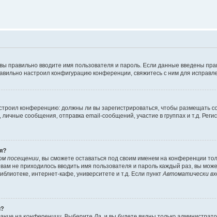
 вы правильно вводите имя пользователя и пароль. Если данные введены пра
равильно настроил конфигурацию конференции, свяжитесь с ним для исправле
 настроил конференцию: должны ли вы зарегистрироваться, чтобы размещать 
ичные сообщения, отправка email-сообщений, участие в группах и т.д. Регис
я?
ом посещении
, вы сможете оставаться под своим именем на конференции тол
ы вам не приходилось вводить имя пользователя и пароль каждый раз, вы мож
блиотеке, интернет-кафе, университете и т.д. Если пункт
Автоматически вх
й?
ание на конференции
. Выберите
Да
, и вы будете видны только администрат