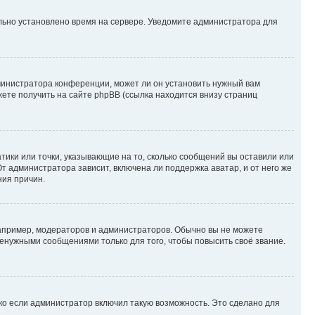
ильно установлено время на сервере. Уведомите администратора для
министратора конференции, может ли он установить нужный вам
жете получить на сайте phpBB (ссылка находится внизу страниц
атики или точки, указывающие на то, сколько сообщений вы оставили или
т администратора зависит, включена ли поддержка аватар, и от него же
ния причин.
пример, модераторов и администраторов. Обычно вы не можете
енужными сообщениями только для того, чтобы повысить своё звание.
ко если администратор включил такую возможность. Это сделано для