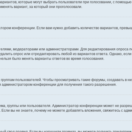
 вариантов, которые могут выбрать пользователи при голосовании, с помощью
зменять вариант, за который они проголосовали.
атором конференции. Если вам нужно добавить количество вариантов, превы
дателями, модераторами или администраторами. Для редактирования опроса п
 удалить опрос или отредактировать любой из вариантов ответа. Однако, есл
 нельзя было менять варианты ответов во время голосования.
руппам пользователей. Чтобы просматривать такие форумы, создавать в них
и администратором конференции для получения такого разрешения.
ма, группы или пользователя. Администратор конференции может не разре
 Если вы не знаете, почему не можете добавлять вложения, свяжитесь с ад
ый свод правил. Если вы нарушили правило, вы можете получить предупреж