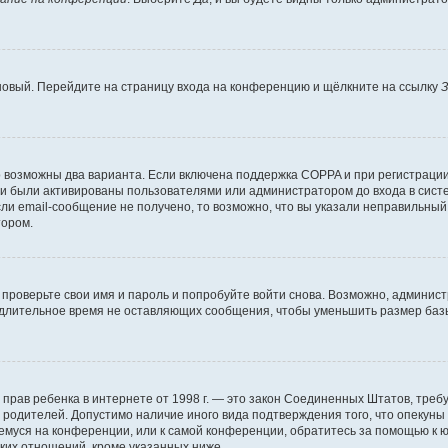
 новый. Перейдите на страницу входа на конференцию и щёлкните на ссылку
З
о возможны два варианта. Если включена поддержка COPPA и при регистрации 
и были активированы пользователями или администратором до входа в систе
и email-сообщение не получено, то возможно, что вы указали неправильный 
тором.
проверьте свои имя и пароль и попробуйте войти снова. Возможно, админист
длительное время не оставляющих сообщения, чтобы уменьшить размер базы
тных прав ребенка в интернете от 1998 г. — это закон Соединенных Штатов, т
е родителей. Допустимо наличие иного вида подтверждения того, что опек
ющемуся на конференции, или к самой конференции, обратитесь за помощью к 
ких отношений, кроме указанных ниже.