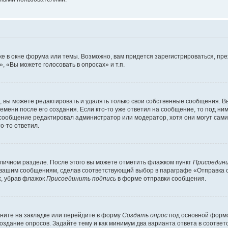
е в окне форума или темы. Возможно, вам придется зарегистрироваться, пр
 «Вы можете голосовать в опросах» и т.п.
вы можете редактировать и удалять только свои собственные сообщения. В
емени после его создания. Если кто-то уже ответил на сообщение, то под ни
и сообщение редактировал администратор или модератор, хотя они могут сами
о-то ответил.
 личном разделе. После этого вы можете отметить флажком пункт
Присоедини
 вашим сообщениям, сделав соответствующий выбор в параграфе «Отправка 
х, убрав флажок
Присоединить подпись
в форме отправки сообщения.
ните на закладке или перейдите в форму
Создать опрос
под основной формо
создание опросов. Задайте тему и как минимум два варианта ответа в соотве