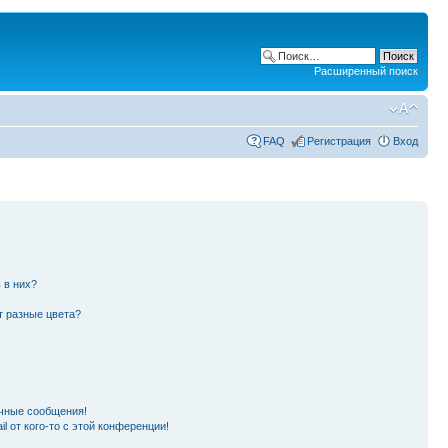
Расширенный поиск
FAQ
Регистрация
Вход
 в них?
т разные цвета?
чные сообщения!
l от кого-то с этой конференции!