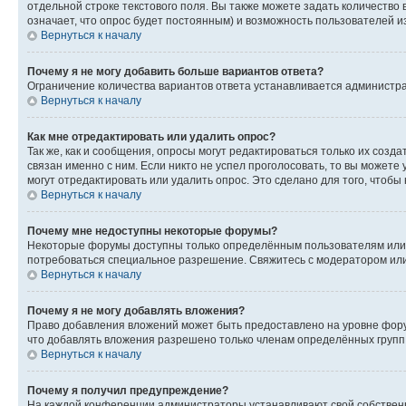
отдельной строке текстового поля. Вы также можете задать количество
означает, что опрос будет постоянным) и возможность пользователей и
Вернуться к началу
Почему я не могу добавить больше вариантов ответа?
Ограничение количества вариантов ответа устанавливается администр
Вернуться к началу
Как мне отредактировать или удалить опрос?
Так же, как и сообщения, опросы могут редактироваться только их соз
связан именно с ним. Если никто не успел проголосовать, то вы можете
могут отредактировать или удалить опрос. Это сделано для того, чтобы
Вернуться к началу
Почему мне недоступны некоторые форумы?
Некоторые форумы доступны только определённым пользователям или г
потребоваться специальное разрешение. Свяжитесь с модератором ил
Вернуться к началу
Почему я не могу добавлять вложения?
Право добавления вложений может быть предоставлено на уровне фору
что добавлять вложения разрешено только членам определённых групп.
Вернуться к началу
Почему я получил предупреждение?
На каждой конференции администраторы устанавливают свой собственн