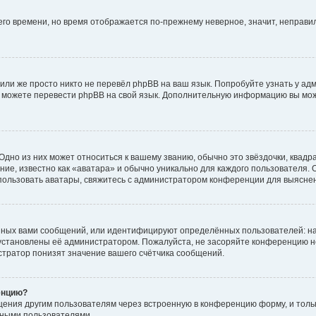
него времени, но время отображается по-прежнему неверное, значит, неправ
или же просто никто не перевёл phpBB на ваш язык. Попробуйте узнать у ад
ами можете перевести phpBB на свой язык. Дополнительную информацию вы мо
дно из них может относиться к вашему званию, обычно это звёздочки, квадр
ие, известно как «аватара» и обычно уникально для каждого пользователя. О
использовать аватары, свяжитесь с администратором конференции для выясне
нных вами сообщений, или идентифицируют определённых пользователей: на
установлены её администратором. Пожалуйста, не засоряйте конференцию н
тратор понизят значение вашего счётчика сообщений.
енцию?
щения другим пользователям через встроенную в конференцию форму, и толь
мными пользователями.