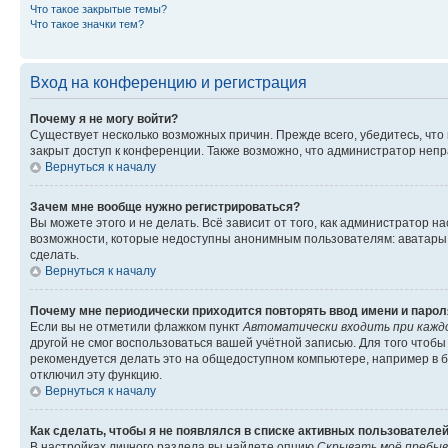
Что такое закрытые темы?
Что такое значки тем?
Вход на конференцию и регистрация
Почему я не могу войти?
Существует несколько возможных причин. Прежде всего, убедитесь, что
закрыт доступ к конференции. Также возможно, что администратор неп
Вернуться к началу
Зачем мне вообще нужно регистрироваться?
Вы можете этого и не делать. Всё зависит от того, как администратор
возможности, которые недоступны анонимным пользователям: аватары, л
сделать.
Вернуться к началу
Почему мне периодически приходится повторять ввод имени и парол
Если вы не отметили флажком пункт
Автоматически входить при кажд
другой не смог воспользоваться вашей учётной записью. Для того чтоб
рекомендуется делать это на общедоступном компьютере, например в би
отключил эту функцию.
Вернуться к началу
Как сделать, чтобы я не появлялся в списке активных пользователе
В настройках личного раздела вы найдете опцию
Скрывать моё пребыв