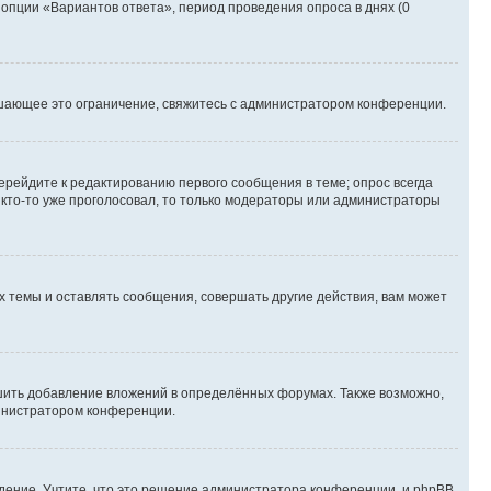
 опции «Вариантов ответа», период проведения опроса в днях (0
шающее это ограничение, свяжитесь с администратором конференции.
ерейдите к редактированию первого сообщения в теме; опрос всегда
и кто-то уже проголосовал, то только модераторы или администраторы
 темы и оставлять сообщения, совершать другие действия, вам может
шить добавление вложений в определённых форумах. Также возможно,
министратором конференции.
дение. Учтите, что это решение администратора конференции, и phpBB