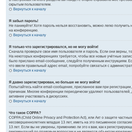
скрытым пользователем.
Вернуться к началу
Я забыл пароль!
Не паникуйте! Хотя пароль нельзя восстановить, можно легко получить
на конференцию.
Вернуться к началу
Я только что зарегистрировался, но не могу войти!
Сначала проверьте свои имя пользователя и пароль. Если они верны, т
На некоторых конференциях требуется, чтобы все новые учётные запис
было прислано email-сообщение, следуйте полученным инструкциям. Есл
что ввели правильный адрес email, попробуйте связаться с администра
Вернуться к началу
Я давно зарегистрирован, но больше не могу войти!
Попытайтесь найти email-сообщение, присланное вам при регистрации, 
причинам. Многие конференции периодически удаляют пользователей, 
активнее участвовать в дискуссиях.
Вернуться к началу
Что такое COPPA?
COPPA (Child Online Privacy and Protection Act), или Акт о защите час
несовершеннолетних младше 13 лет, иметь на это письменное согласи
13 лет. Если вы не уверены, применимо ли это к вам, как к регистриру
рекомендаций по правовым вопросам и не является объектом юридичес