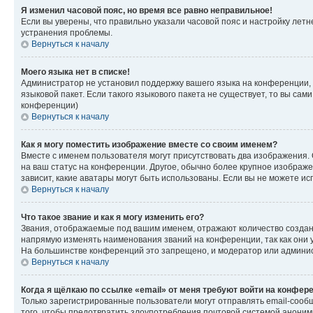
Я изменил часовой пояс, но время все равно неправильное!
Если вы уверены, что правильно указали часовой пояс и настройку лет
устранения проблемы.
Вернуться к началу
Моего языка нет в списке!
Администратор не установил поддержку вашего языка на конференции, 
языковой пакет. Если такого языкового пакета не существует, то вы с
конференции)
Вернуться к началу
Как я могу поместить изображение вместе со своим именем?
Вместе с именем пользователя могут присутствовать два изображения. О
на ваш статус на конференции. Другое, обычно более крупное изображен
зависит, какие аватары могут быть использованы. Если вы не можете 
Вернуться к началу
Что такое звание и как я могу изменить его?
Звания, отображаемые под вашим именем, отражают количество созда
напрямую изменять наименования званий на конференции, так как они 
На большинстве конференций это запрещено, и модератор или админис
Вернуться к началу
Когда я щёлкаю по ссылке «email» от меня требуют войти на конфер
Только зарегистрированные пользователи могут отправлять email-сооб
того, чтобы предотвратить злоупотребления почтовой системой анони