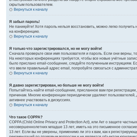
скрытым пользователем.
Вернуться к началу
Я забыл пароль!
Не паникуйте! Хотя пароль нельзя восстановить, можно легко получить
на конференцию.
Вернуться к началу
Я только что зарегистрировался, но не могу войти!
Сначала проверьте свои имя пользователя и пароль. Если они верны, т
На некоторых конференциях требуется, чтобы все новые учётные запис
было прислано email-сообщение, следуйте полученным инструкциям. Есл
что ввели правильный адрес email, попробуйте связаться с администра
Вернуться к началу
Я давно зарегистрирован, но больше не могу войти!
Попытайтесь найти email-сообщение, присланное вам при регистрации, 
причинам. Многие конференции периодически удаляют пользователей, 
активнее участвовать в дискуссиях.
Вернуться к началу
Что такое COPPA?
COPPA (Child Online Privacy and Protection Act), или Акт о защите час
несовершеннолетних младше 13 лет, иметь на это письменное согласи
13 лет. Если вы не уверены, применимо ли это к вам, как к регистриру
рекомендаций по правовым вопросам и не является объектом юридичес