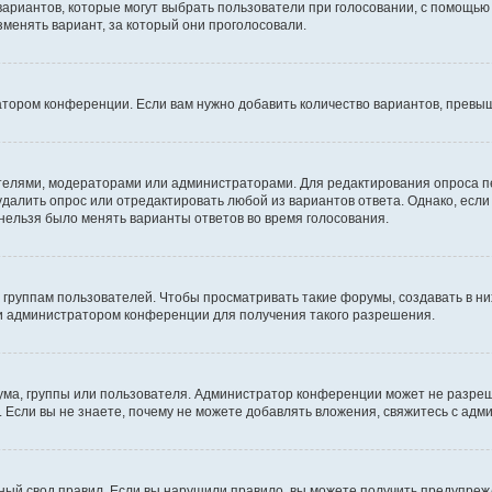
 вариантов, которые могут выбрать пользователи при голосовании, с помощью
зменять вариант, за который они проголосовали.
атором конференции. Если вам нужно добавить количество вариантов, превы
дателями, модераторами или администраторами. Для редактирования опроса п
 удалить опрос или отредактировать любой из вариантов ответа. Однако, есл
 нельзя было менять варианты ответов во время голосования.
руппам пользователей. Чтобы просматривать такие форумы, создавать в них
и администратором конференции для получения такого разрешения.
ма, группы или пользователя. Администратор конференции может не разре
 Если вы не знаете, почему не можете добавлять вложения, свяжитесь с ад
ый свод правил. Если вы нарушили правило, вы можете получить предупреж