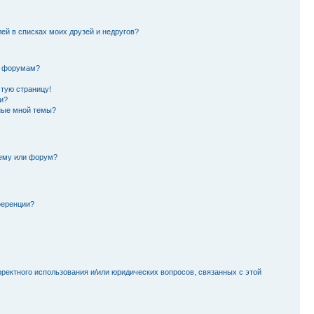
лей в списках моих друзей и недругов?
и форумам?
стую страницу!
и?
ные мной темы?
тему или форум?
ференции?
рректного использования и/или юридических вопросов, связанных с этой