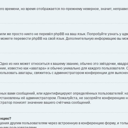
него времени, но время отображается по-прежнему неверное, значит, неправ
или же просто никто не перевёл phpBB на ваш язык. Попробуйте узнать у ад
ами можете перевести phpBB на свой язык. Дополнительную информацию вы мо
дно из них может относиться к вашему званию, обычно это звёздочки, квадр
ие, известно как «аватара» и обычно уникально для каждого пользователя. О
использовать аватары, свяжитесь с администратором конференции для выясне
нных вами сообщений, или идентифицируют определённых пользователей: на
установлены её администратором. Пожалуйста, не засоряйте конференцию н
тратор понизят значение вашего счётчика сообщений.
енцию?
щения другим пользователям через встроенную в конференцию форму, и толь
мными пользователями.