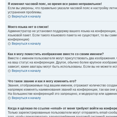
Я изменил часовой пояс, но время все равно неправильное!
Если вы уверены, что правильно указали часовой пояс и настройку лет
устранения проблемы.
Вернуться к началу
Моего языка нет в списке!
Администратор не установил поддержку вашего языка на конференции, 
языковой пакет. Если такого языкового пакета не существует, то вы с
конференции)
Вернуться к началу
Как я могу поместить изображение вместе со своим именем?
Вместе с именем пользователя могут присутствовать два изображения. О
на ваш статус на конференции. Другое, обычно более крупное изображен
зависит, какие аватары могут быть использованы. Если вы не можете 
Вернуться к началу
Что такое звание и как я могу изменить его?
Звания, отображаемые под вашим именем, отражают количество созда
напрямую изменять наименования званий на конференции, так как они 
На большинстве конференций это запрещено, и модератор или админис
Вернуться к началу
Когда я щёлкаю по ссылке «email» от меня требуют войти на конфер
Только зарегистрированные пользователи могут отправлять email-сооб
того, чтобы предотвратить злоупотребления почтовой системой анони