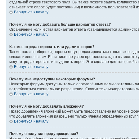
отдельной строке текстового поля. Вы также можете задать количество
означает, что опрос будет постоянным) и возможность пользователей и
Вернуться к началу
Почему я не могу добавить больше вариантов ответа?
Ограничение количества вариантов ответа устанавливается администр
Вернуться к началу
Как мне отредактировать или удалить опрос?
Так же, как и сообщения, опросы могут редактироваться только их соз
связан именно с ним. Если никто не успел проголосовать, то вы можете
могут отредактировать или удалить опрос. Это сделано для того, чтобы
Вернуться к началу
Почему мне недоступны некоторые форумы?
Некоторые форумы доступны только определённым пользователям или г
потребоваться специальное разрешение. Свяжитесь с модератором ил
Вернуться к началу
Почему я не могу добавлять вложения?
Право добавления вложений может быть предоставлено на уровне фору
что добавлять вложения разрешено только членам определённых групп.
Вернуться к началу
Почему я получил предупреждение?
На каждой конференции администраторы устанавливают свой собственн