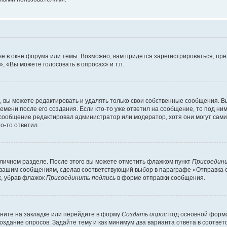
е в окне форума или темы. Возможно, вам придется зарегистрироваться, пр
 «Вы можете голосовать в опросах» и т.п.
вы можете редактировать и удалять только свои собственные сообщения. В
емени после его создания. Если кто-то уже ответил на сообщение, то под ни
и сообщение редактировал администратор или модератор, хотя они могут сами
о-то ответил.
 личном разделе. После этого вы можете отметить флажком пункт
Присоедини
 вашим сообщениям, сделав соответствующий выбор в параграфе «Отправка 
х, убрав флажок
Присоединить подпись
в форме отправки сообщения.
ните на закладке или перейдите в форму
Создать опрос
под основной формо
создание опросов. Задайте тему и как минимум два варианта ответа в соотве