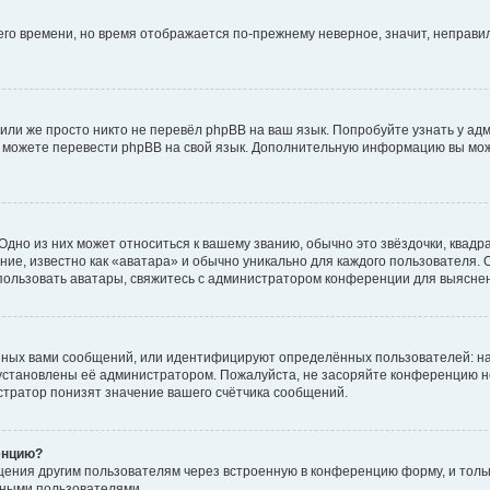
него времени, но время отображается по-прежнему неверное, значит, неправ
или же просто никто не перевёл phpBB на ваш язык. Попробуйте узнать у ад
ами можете перевести phpBB на свой язык. Дополнительную информацию вы мо
дно из них может относиться к вашему званию, обычно это звёздочки, квадр
ие, известно как «аватара» и обычно уникально для каждого пользователя. О
использовать аватары, свяжитесь с администратором конференции для выясне
нных вами сообщений, или идентифицируют определённых пользователей: на
установлены её администратором. Пожалуйста, не засоряйте конференцию н
тратор понизят значение вашего счётчика сообщений.
енцию?
щения другим пользователям через встроенную в конференцию форму, и толь
мными пользователями.