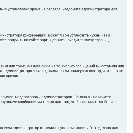
ильно установлено время на сервере. Уведомите администратора для
министратора конференции, может ли он установить нужный вам
жете получить на сайте phpBB (ссылка находится внизу страниц
атики или точки, указывающие на то, сколько сообщений вы оставили или
т администратора зависит, включена ли поддержка аватар, и от него же
ния причин.
пример, модераторов и администраторов. Обычно вы не можете
енужными сообщениями только для того, чтобы повысить своё звание.
ко если администратор включил такую возможность. Это сделано для