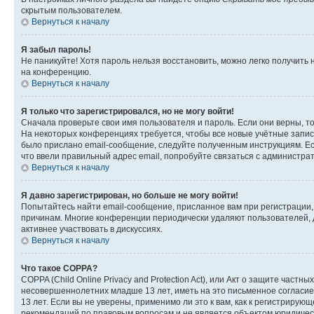
скрытым пользователем.
Вернуться к началу
Я забыл пароль!
Не паникуйте! Хотя пароль нельзя восстановить, можно легко получить
на конференцию.
Вернуться к началу
Я только что зарегистрировался, но не могу войти!
Сначала проверьте свои имя пользователя и пароль. Если они верны, т
На некоторых конференциях требуется, чтобы все новые учётные запис
было прислано email-сообщение, следуйте полученным инструкциям. Есл
что ввели правильный адрес email, попробуйте связаться с администра
Вернуться к началу
Я давно зарегистрирован, но больше не могу войти!
Попытайтесь найти email-сообщение, присланное вам при регистрации, 
причинам. Многие конференции периодически удаляют пользователей, 
активнее участвовать в дискуссиях.
Вернуться к началу
Что такое COPPA?
COPPA (Child Online Privacy and Protection Act), или Акт о защите час
несовершеннолетних младше 13 лет, иметь на это письменное согласи
13 лет. Если вы не уверены, применимо ли это к вам, как к регистриру
рекомендаций по правовым вопросам и не является объектом юридичес