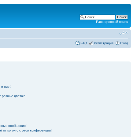
Расширенный поиск
FAQ
Регистрация
Вход
 в них?
т разные цвета?
чные сообщения!
l от кого-то с этой конференции!