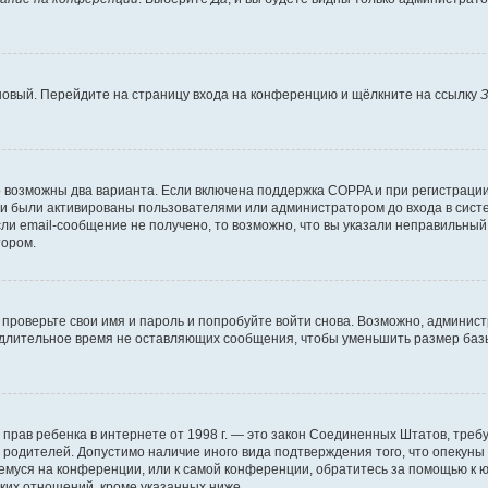
 новый. Перейдите на страницу входа на конференцию и щёлкните на ссылку
З
о возможны два варианта. Если включена поддержка COPPA и при регистрации 
и были активированы пользователями или администратором до входа в систе
и email-сообщение не получено, то возможно, что вы указали неправильный 
тором.
проверьте свои имя и пароль и попробуйте войти снова. Возможно, админист
длительное время не оставляющих сообщения, чтобы уменьшить размер базы
тных прав ребенка в интернете от 1998 г. — это закон Соединенных Штатов, т
е родителей. Допустимо наличие иного вида подтверждения того, что опек
ющемуся на конференции, или к самой конференции, обратитесь за помощью к 
ких отношений, кроме указанных ниже.