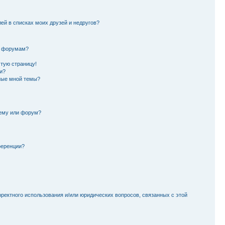
лей в списках моих друзей и недругов?
и форумам?
стую страницу!
и?
ные мной темы?
тему или форум?
ференции?
рректного использования и/или юридических вопросов, связанных с этой