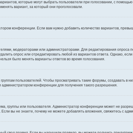
 вариантов, которые могут выбрать пользователи при голосовании, с помощью
зменять вариант, за который они проголосовали.
атором конференции. Если вам нужно добавить количество вариантов, превы
дателями, модераторами или администраторами. Для редактирования опроса п
 удалить опрос или отредактировать любой из вариантов ответа. Однако, есл
 нельзя было менять варианты ответов во время голосования.
руппам пользователей. Чтобы просматривать такие форумы, создавать в них
и администратором конференции для получения такого разрешения.
ма, группы или пользователя. Администратор конференции может не разре
 Если вы не знаете, почему не можете добавлять вложения, свяжитесь с ад
ый свод правил. Если вы нарушили правило, вы можете получить предупреж