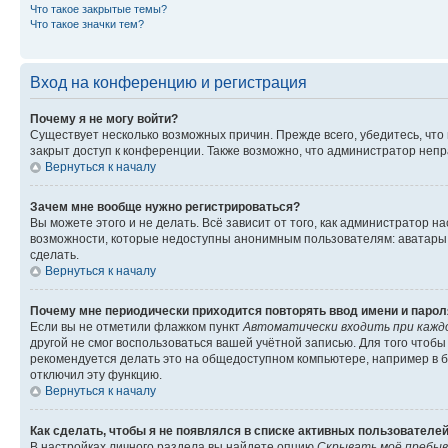
Что такое закрытые темы?
Что такое значки тем?
Вход на конференцию и регистрация
Почему я не могу войти?
Существует несколько возможных причин. Прежде всего, убедитесь, что
закрыт доступ к конференции. Также возможно, что администратор неп
Вернуться к началу
Зачем мне вообще нужно регистрироваться?
Вы можете этого и не делать. Всё зависит от того, как администратор
возможности, которые недоступны анонимным пользователям: аватары, л
сделать.
Вернуться к началу
Почему мне периодически приходится повторять ввод имени и парол
Если вы не отметили флажком пункт
Автоматически входить при кажд
другой не смог воспользоваться вашей учётной записью. Для того чтоб
рекомендуется делать это на общедоступном компьютере, например в би
отключил эту функцию.
Вернуться к началу
Как сделать, чтобы я не появлялся в списке активных пользователе
В настройках личного раздела вы найдете опцию
Скрывать моё пребыв