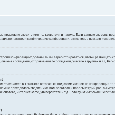
 вы правильно вводите имя пользователя и пароль. Если данные введены пра
равильно настроил конфигурацию конференции, свяжитесь с ним для исправле
 настроил конференцию: должны ли вы зарегистрироваться, чтобы размещать 
ичные сообщения, отправка email-сообщений, участие в группах и т.д. Регис
я?
ом посещении
, вы сможете оставаться под своим именем на конференции тол
ы вам не приходилось вводить имя пользователя и пароль каждый раз, вы мож
блиотеке, интернет-кафе, университете и т.д. Если пункт
Автоматически вх
й?
ание на конференции
. Выберите
Да
, и вы будете видны только администрат