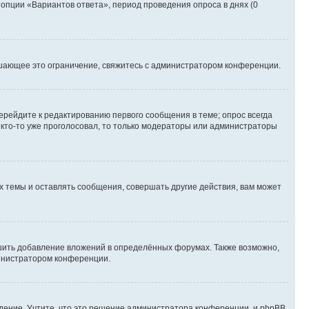
 опции «Вариантов ответа», период проведения опроса в днях (0
шающее это ограничение, свяжитесь с администратором конференции.
ерейдите к редактированию первого сообщения в теме; опрос всегда
и кто-то уже проголосовал, то только модераторы или администраторы
 темы и оставлять сообщения, совершать другие действия, вам может
шить добавление вложений в определённых форумах. Также возможно,
министратором конференции.
дение. Учтите, что это решение администратора конференции, и phpBB