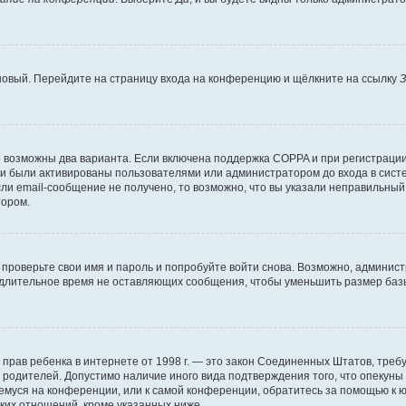
 новый. Перейдите на страницу входа на конференцию и щёлкните на ссылку
З
о возможны два варианта. Если включена поддержка COPPA и при регистрации 
и были активированы пользователями или администратором до входа в систе
и email-сообщение не получено, то возможно, что вы указали неправильный 
тором.
проверьте свои имя и пароль и попробуйте войти снова. Возможно, админист
длительное время не оставляющих сообщения, чтобы уменьшить размер базы
тных прав ребенка в интернете от 1998 г. — это закон Соединенных Штатов, т
е родителей. Допустимо наличие иного вида подтверждения того, что опек
ющемуся на конференции, или к самой конференции, обратитесь за помощью к 
ких отношений, кроме указанных ниже.