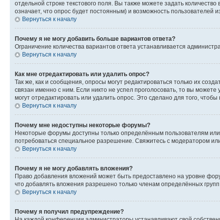
отдельной строке текстового поля. Вы также можете задать количество
означает, что опрос будет постоянным) и возможность пользователей и
Вернуться к началу
Почему я не могу добавить больше вариантов ответа?
Ограничение количества вариантов ответа устанавливается администр
Вернуться к началу
Как мне отредактировать или удалить опрос?
Так же, как и сообщения, опросы могут редактироваться только их соз
связан именно с ним. Если никто не успел проголосовать, то вы можете
могут отредактировать или удалить опрос. Это сделано для того, чтобы
Вернуться к началу
Почему мне недоступны некоторые форумы?
Некоторые форумы доступны только определённым пользователям или г
потребоваться специальное разрешение. Свяжитесь с модератором ил
Вернуться к началу
Почему я не могу добавлять вложения?
Право добавления вложений может быть предоставлено на уровне фору
что добавлять вложения разрешено только членам определённых групп.
Вернуться к началу
Почему я получил предупреждение?
На каждой конференции администраторы устанавливают свой собственн