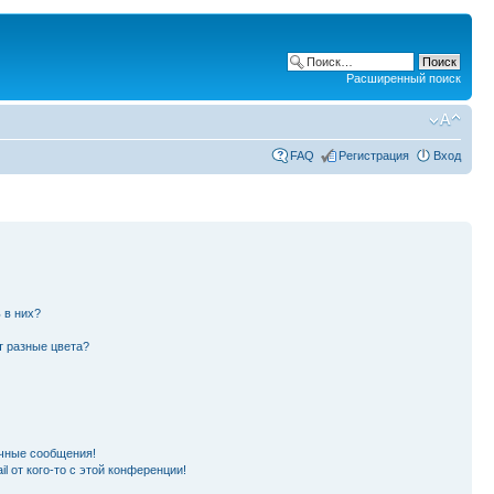
Расширенный поиск
FAQ
Регистрация
Вход
 в них?
т разные цвета?
чные сообщения!
l от кого-то с этой конференции!