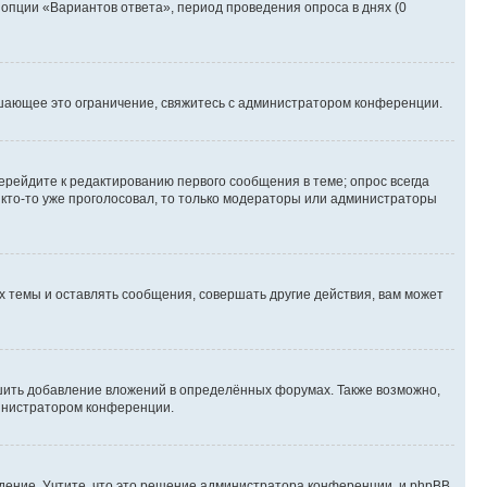
 опции «Вариантов ответа», период проведения опроса в днях (0
шающее это ограничение, свяжитесь с администратором конференции.
ерейдите к редактированию первого сообщения в теме; опрос всегда
и кто-то уже проголосовал, то только модераторы или администраторы
 темы и оставлять сообщения, совершать другие действия, вам может
шить добавление вложений в определённых форумах. Также возможно,
министратором конференции.
дение. Учтите, что это решение администратора конференции, и phpBB