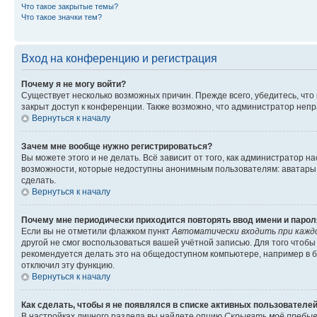
Что такое закрытые темы?
Что такое значки тем?
Вход на конференцию и регистрация
Почему я не могу войти?
Существует несколько возможных причин. Прежде всего, убедитесь, что
закрыт доступ к конференции. Также возможно, что администратор неп
Вернуться к началу
Зачем мне вообще нужно регистрироваться?
Вы можете этого и не делать. Всё зависит от того, как администратор
возможности, которые недоступны анонимным пользователям: аватары, л
сделать.
Вернуться к началу
Почему мне периодически приходится повторять ввод имени и парол
Если вы не отметили флажком пункт
Автоматически входить при кажд
другой не смог воспользоваться вашей учётной записью. Для того чтоб
рекомендуется делать это на общедоступном компьютере, например в би
отключил эту функцию.
Вернуться к началу
Как сделать, чтобы я не появлялся в списке активных пользователе
В настройках личного раздела вы найдете опцию
Скрывать моё пребыв