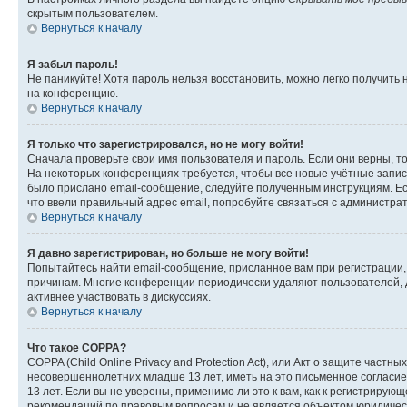
скрытым пользователем.
Вернуться к началу
Я забыл пароль!
Не паникуйте! Хотя пароль нельзя восстановить, можно легко получить
на конференцию.
Вернуться к началу
Я только что зарегистрировался, но не могу войти!
Сначала проверьте свои имя пользователя и пароль. Если они верны, т
На некоторых конференциях требуется, чтобы все новые учётные запис
было прислано email-сообщение, следуйте полученным инструкциям. Есл
что ввели правильный адрес email, попробуйте связаться с администра
Вернуться к началу
Я давно зарегистрирован, но больше не могу войти!
Попытайтесь найти email-сообщение, присланное вам при регистрации, 
причинам. Многие конференции периодически удаляют пользователей, 
активнее участвовать в дискуссиях.
Вернуться к началу
Что такое COPPA?
COPPA (Child Online Privacy and Protection Act), или Акт о защите час
несовершеннолетних младше 13 лет, иметь на это письменное согласи
13 лет. Если вы не уверены, применимо ли это к вам, как к регистриру
рекомендаций по правовым вопросам и не является объектом юридичес