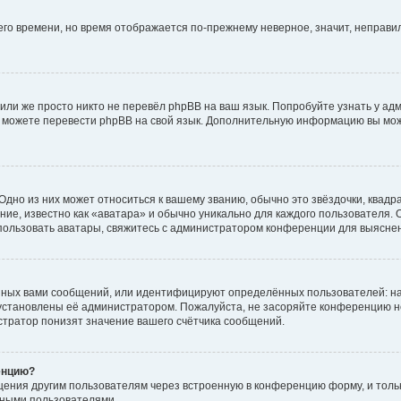
него времени, но время отображается по-прежнему неверное, значит, неправ
или же просто никто не перевёл phpBB на ваш язык. Попробуйте узнать у ад
ами можете перевести phpBB на свой язык. Дополнительную информацию вы мо
дно из них может относиться к вашему званию, обычно это звёздочки, квадр
ие, известно как «аватара» и обычно уникально для каждого пользователя. О
использовать аватары, свяжитесь с администратором конференции для выясне
нных вами сообщений, или идентифицируют определённых пользователей: на
установлены её администратором. Пожалуйста, не засоряйте конференцию н
тратор понизят значение вашего счётчика сообщений.
енцию?
щения другим пользователям через встроенную в конференцию форму, и толь
мными пользователями.