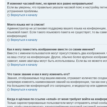
Я изменил часовой пояс, но время все равно неправильное!
Если вы уверены, что правильно указали часовой пояс и настройку лет
устранения проблемы.
Вернуться к началу
Моего языка нет в списке!
Администратор не установил поддержку вашего языка на конференции, 
языковой пакет. Если такого языкового пакета не существует, то вы с
конференции)
Вернуться к началу
Как я могу поместить изображение вместе со своим именем?
Вместе с именем пользователя могут присутствовать два изображения. О
на ваш статус на конференции. Другое, обычно более крупное изображен
зависит, какие аватары могут быть использованы. Если вы не можете 
Вернуться к началу
Что такое звание и как я могу изменить его?
Звания, отображаемые под вашим именем, отражают количество созда
напрямую изменять наименования званий на конференции, так как они 
На большинстве конференций это запрещено, и модератор или админис
Вернуться к началу
Когда я щёлкаю по ссылке «email» от меня требуют войти на конфер
Только зарегистрированные пользователи могут отправлять email-сооб
того, чтобы предотвратить злоупотребления почтовой системой анони