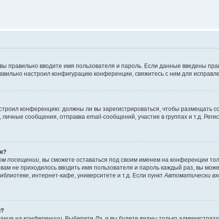
 вы правильно вводите имя пользователя и пароль. Если данные введены пра
равильно настроил конфигурацию конференции, свяжитесь с ним для исправле
 настроил конференцию: должны ли вы зарегистрироваться, чтобы размещать 
ичные сообщения, отправка email-сообщений, участие в группах и т.д. Регис
я?
ом посещении
, вы сможете оставаться под своим именем на конференции тол
ы вам не приходилось вводить имя пользователя и пароль каждый раз, вы мож
блиотеке, интернет-кафе, университете и т.д. Если пункт
Автоматически вх
й?
ание на конференции
. Выберите
Да
, и вы будете видны только администрат