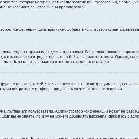
 вариантов, которые могут выбрать пользователи при голосовании, с помощью
зменять вариант, за который они проголосовали.
атором конференции. Если вам нужно добавить количество вариантов, превы
дателями, модераторами или администраторами. Для редактирования опроса п
 удалить опрос или отредактировать любой из вариантов ответа. Однако, есл
 нельзя было менять варианты ответов во время голосования.
руппам пользователей. Чтобы просматривать такие форумы, создавать в них
и администратором конференции для получения такого разрешения.
ма, группы или пользователя. Администратор конференции может не разре
 Если вы не знаете, почему не можете добавлять вложения, свяжитесь с ад
ый свод правил. Если вы нарушили правило, вы можете получить предупреж