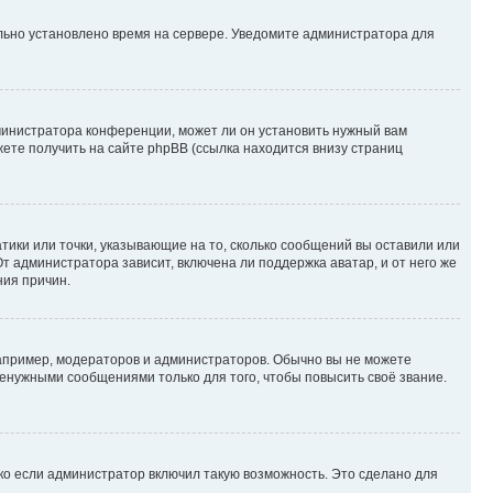
ильно установлено время на сервере. Уведомите администратора для
министратора конференции, может ли он установить нужный вам
жете получить на сайте phpBB (ссылка находится внизу страниц
атики или точки, указывающие на то, сколько сообщений вы оставили или
т администратора зависит, включена ли поддержка аватар, и от него же
ния причин.
пример, модераторов и администраторов. Обычно вы не можете
енужными сообщениями только для того, чтобы повысить своё звание.
ко если администратор включил такую возможность. Это сделано для