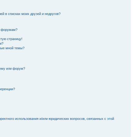
лей в списках моих друзей и недругов?
и форумам?
стую страницу!
и?
ные мной темы?
тему или форум?
ференции?
рректного использования и/или юридических вопросов, связанных с этой