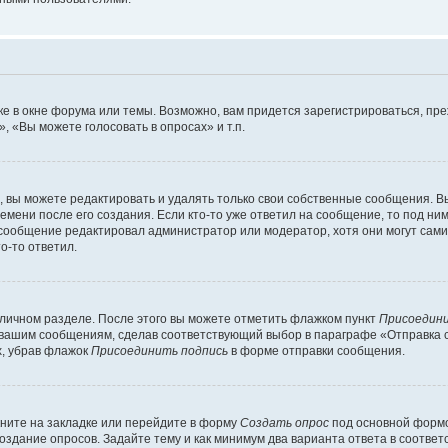
е в окне форума или темы. Возможно, вам придется зарегистрироваться, пр
 «Вы можете голосовать в опросах» и т.п.
вы можете редактировать и удалять только свои собственные сообщения. В
емени после его создания. Если кто-то уже ответил на сообщение, то под ни
и сообщение редактировал администратор или модератор, хотя они могут сами
о-то ответил.
 личном разделе. После этого вы можете отметить флажком пункт
Присоедини
 вашим сообщениям, сделав соответствующий выбор в параграфе «Отправка 
х, убрав флажок
Присоединить подпись
в форме отправки сообщения.
ните на закладке или перейдите в форму
Создать опрос
под основной формо
создание опросов. Задайте тему и как минимум два варианта ответа в соотве