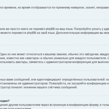
него времени, но время отображается по-прежнему неверное, значит, неправ
или же просто никто не перевёл phpBB на ваш язык. Попробуйте узнать у ад
ами можете перевести phpBB на свой язык. Дополнительную информацию вы мо
дно из них может относиться к вашему званию, обычно это звёздочки, квадр
ие, известно как «аватара» и обычно уникально для каждого пользователя. О
использовать аватары, свяжитесь с администратором конференции для выясне
нных вами сообщений, или идентифицируют определённых пользователей: на
установлены её администратором. Пожалуйста, не засоряйте конференцию н
тратор понизят значение вашего счётчика сообщений.
енцию?
щения другим пользователям через встроенную в конференцию форму, и толь
мными пользователями.