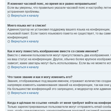
Я изменил часовой пояс, но время все равно неправильное!
Если вы уверены, что правильно указали часовой пояс и настройку лет
устранения проблемы.
Вернуться к началу
Моего языка нет в списке!
Администратор не установил поддержку вашего языка на конференции, 
языковой пакет. Если такого языкового пакета не существует, то вы с
конференции)
Вернуться к началу
Как я могу поместить изображение вместе со своим именем?
Вместе с именем пользователя могут присутствовать два изображения. О
на ваш статус на конференции. Другое, обычно более крупное изображен
зависит, какие аватары могут быть использованы. Если вы не можете 
Вернуться к началу
Что такое звание и как я могу изменить его?
Звания, отображаемые под вашим именем, отражают количество созда
напрямую изменять наименования званий на конференции, так как они 
На большинстве конференций это запрещено, и модератор или админис
Вернуться к началу
Когда я щёлкаю по ссылке «email» от меня требуют войти на конфер
Только зарегистрированные пользователи могут отправлять email-сооб
того, чтобы предотвратить злоупотребления почтовой системой анони