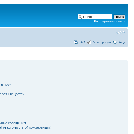
Расширенный поиск
FAQ
Регистрация
Вход
 в них?
т разные цвета?
чные сообщения!
l от кого-то с этой конференции!