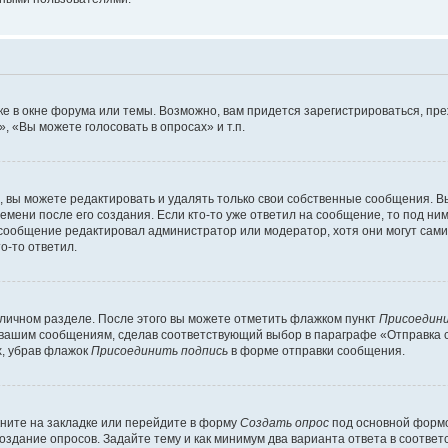
е в окне форума или темы. Возможно, вам придется зарегистрироваться, пр
 «Вы можете голосовать в опросах» и т.п.
вы можете редактировать и удалять только свои собственные сообщения. В
емени после его создания. Если кто-то уже ответил на сообщение, то под ни
и сообщение редактировал администратор или модератор, хотя они могут сами
о-то ответил.
 личном разделе. После этого вы можете отметить флажком пункт
Присоедини
 вашим сообщениям, сделав соответствующий выбор в параграфе «Отправка 
х, убрав флажок
Присоединить подпись
в форме отправки сообщения.
ните на закладке или перейдите в форму
Создать опрос
под основной формо
создание опросов. Задайте тему и как минимум два варианта ответа в соотве