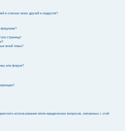
лей в списках моих друзей и недругов?
и форумам?
стую страницу!
и?
ные мной темы?
тему или форум?
ференции?
рректного использования и/или юридических вопросов, связанных с этой