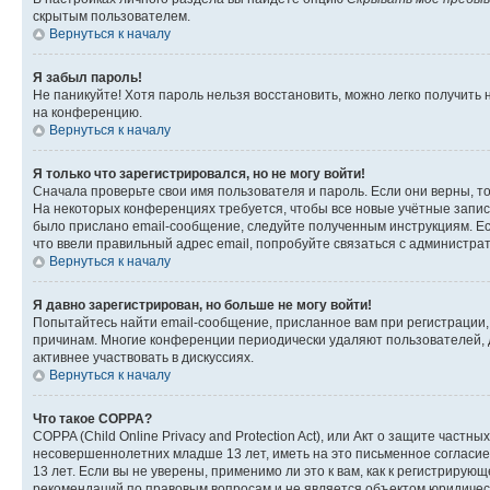
скрытым пользователем.
Вернуться к началу
Я забыл пароль!
Не паникуйте! Хотя пароль нельзя восстановить, можно легко получить
на конференцию.
Вернуться к началу
Я только что зарегистрировался, но не могу войти!
Сначала проверьте свои имя пользователя и пароль. Если они верны, т
На некоторых конференциях требуется, чтобы все новые учётные запис
было прислано email-сообщение, следуйте полученным инструкциям. Есл
что ввели правильный адрес email, попробуйте связаться с администра
Вернуться к началу
Я давно зарегистрирован, но больше не могу войти!
Попытайтесь найти email-сообщение, присланное вам при регистрации, 
причинам. Многие конференции периодически удаляют пользователей, 
активнее участвовать в дискуссиях.
Вернуться к началу
Что такое COPPA?
COPPA (Child Online Privacy and Protection Act), или Акт о защите час
несовершеннолетних младше 13 лет, иметь на это письменное согласи
13 лет. Если вы не уверены, применимо ли это к вам, как к регистриру
рекомендаций по правовым вопросам и не является объектом юридичес