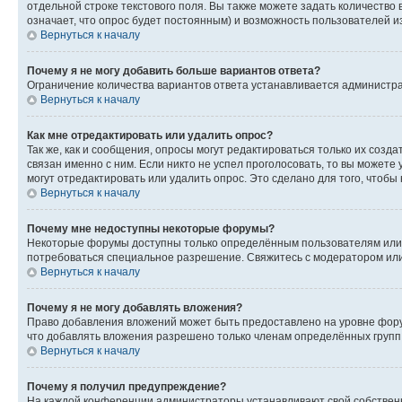
отдельной строке текстового поля. Вы также можете задать количество
означает, что опрос будет постоянным) и возможность пользователей и
Вернуться к началу
Почему я не могу добавить больше вариантов ответа?
Ограничение количества вариантов ответа устанавливается администр
Вернуться к началу
Как мне отредактировать или удалить опрос?
Так же, как и сообщения, опросы могут редактироваться только их соз
связан именно с ним. Если никто не успел проголосовать, то вы можете
могут отредактировать или удалить опрос. Это сделано для того, чтобы
Вернуться к началу
Почему мне недоступны некоторые форумы?
Некоторые форумы доступны только определённым пользователям или г
потребоваться специальное разрешение. Свяжитесь с модератором ил
Вернуться к началу
Почему я не могу добавлять вложения?
Право добавления вложений может быть предоставлено на уровне фору
что добавлять вложения разрешено только членам определённых групп.
Вернуться к началу
Почему я получил предупреждение?
На каждой конференции администраторы устанавливают свой собственн