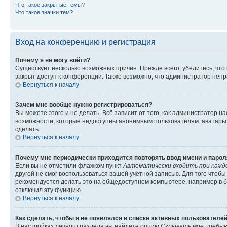
Что такое закрытые темы?
Что такое значки тем?
Вход на конференцию и регистрация
Почему я не могу войти?
Существует несколько возможных причин. Прежде всего, убедитесь, что
закрыт доступ к конференции. Также возможно, что администратор неп
Вернуться к началу
Зачем мне вообще нужно регистрироваться?
Вы можете этого и не делать. Всё зависит от того, как администратор
возможности, которые недоступны анонимным пользователям: аватары, л
сделать.
Вернуться к началу
Почему мне периодически приходится повторять ввод имени и парол
Если вы не отметили флажком пункт
Автоматически входить при кажд
другой не смог воспользоваться вашей учётной записью. Для того чтоб
рекомендуется делать это на общедоступном компьютере, например в би
отключил эту функцию.
Вернуться к началу
Как сделать, чтобы я не появлялся в списке активных пользователе
В настройках личного раздела вы найдете опцию
Скрывать моё пребыв