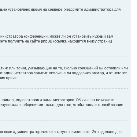
ильно установлено время на сервере. Уведомите администратора для
министратора конференции, может ли он установить нужный вам
жете получить на сайте phpBB (ссылка находится внизу страниц
атики или точки, указывающие на то, сколько сообщений вы оставили или
т администратора зависит, включена ли поддержка аватар, и от него же
ния причин.
пример, модераторов и администраторов. Обычно вы не можете
енужными сообщениями только для того, чтобы повысить своё звание.
ко если администратор включил такую возможность. Это сделано для