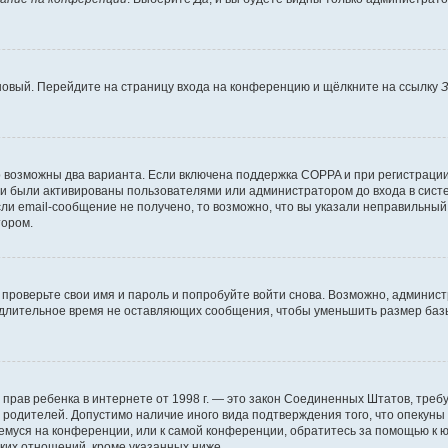
 новый. Перейдите на страницу входа на конференцию и щёлкните на ссылку
З
о возможны два варианта. Если включена поддержка COPPA и при регистрации 
и были активированы пользователями или администратором до входа в систе
и email-сообщение не получено, то возможно, что вы указали неправильный 
тором.
проверьте свои имя и пароль и попробуйте войти снова. Возможно, админист
длительное время не оставляющих сообщения, чтобы уменьшить размер базы
тных прав ребенка в интернете от 1998 г. — это закон Соединенных Штатов, т
е родителей. Допустимо наличие иного вида подтверждения того, что опек
ющемуся на конференции, или к самой конференции, обратитесь за помощью к 
ких отношений, кроме указанных ниже.