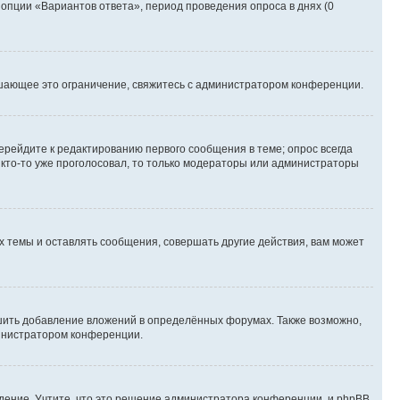
 опции «Вариантов ответа», период проведения опроса в днях (0
шающее это ограничение, свяжитесь с администратором конференции.
ерейдите к редактированию первого сообщения в теме; опрос всегда
и кто-то уже проголосовал, то только модераторы или администраторы
 темы и оставлять сообщения, совершать другие действия, вам может
шить добавление вложений в определённых форумах. Также возможно,
министратором конференции.
дение. Учтите, что это решение администратора конференции, и phpBB