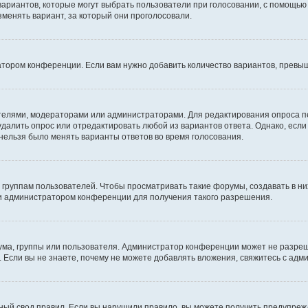
 вариантов, которые могут выбрать пользователи при голосовании, с помощью
зменять вариант, за который они проголосовали.
атором конференции. Если вам нужно добавить количество вариантов, превы
дателями, модераторами или администраторами. Для редактирования опроса п
 удалить опрос или отредактировать любой из вариантов ответа. Однако, есл
 нельзя было менять варианты ответов во время голосования.
руппам пользователей. Чтобы просматривать такие форумы, создавать в них
и администратором конференции для получения такого разрешения.
ма, группы или пользователя. Администратор конференции может не разре
 Если вы не знаете, почему не можете добавлять вложения, свяжитесь с ад
ый свод правил. Если вы нарушили правило, вы можете получить предупреж