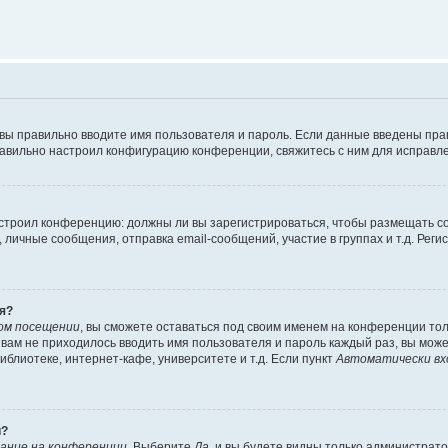
 вы правильно вводите имя пользователя и пароль. Если данные введены пра
равильно настроил конфигурацию конференции, свяжитесь с ним для исправле
 настроил конференцию: должны ли вы зарегистрироваться, чтобы размещать 
ичные сообщения, отправка email-сообщений, участие в группах и т.д. Регис
я?
ом посещении
, вы сможете оставаться под своим именем на конференции тол
ы вам не приходилось вводить имя пользователя и пароль каждый раз, вы мож
блиотеке, интернет-кафе, университете и т.д. Если пункт
Автоматически вх
й?
ание на конференции
. Выберите
Да
, и вы будете видны только администрат