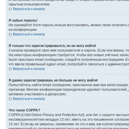
скрытым пользователем.
Вернуться к началу
Я забыл пароль!
Не паникуйте! Хотя пароль нельзя восстановить, можно легко получить
на конференцию.
Вернуться к началу
Я только что зарегистрировался, но не могу войти!
Сначала проверьте свои имя пользователя и пароль. Если они верны, т
На некоторых конференциях требуется, чтобы все новые учётные запис
было прислано email-сообщение, следуйте полученным инструкциям. Есл
что ввели правильный адрес email, попробуйте связаться с администра
Вернуться к началу
Я давно зарегистрирован, но больше не могу войти!
Попытайтесь найти email-сообщение, присланное вам при регистрации, 
причинам. Многие конференции периодически удаляют пользователей, 
активнее участвовать в дискуссиях.
Вернуться к началу
Что такое COPPA?
COPPA (Child Online Privacy and Protection Act), или Акт о защите час
несовершеннолетних младше 13 лет, иметь на это письменное согласи
13 лет. Если вы не уверены, применимо ли это к вам, как к регистриру
рекомендаций по правовым вопросам и не является объектом юридичес