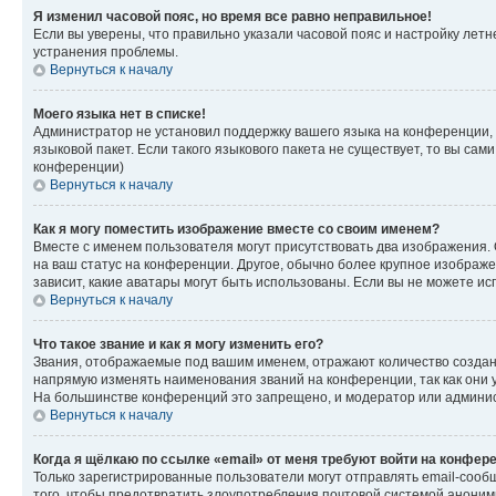
Я изменил часовой пояс, но время все равно неправильное!
Если вы уверены, что правильно указали часовой пояс и настройку лет
устранения проблемы.
Вернуться к началу
Моего языка нет в списке!
Администратор не установил поддержку вашего языка на конференции, 
языковой пакет. Если такого языкового пакета не существует, то вы с
конференции)
Вернуться к началу
Как я могу поместить изображение вместе со своим именем?
Вместе с именем пользователя могут присутствовать два изображения. О
на ваш статус на конференции. Другое, обычно более крупное изображен
зависит, какие аватары могут быть использованы. Если вы не можете 
Вернуться к началу
Что такое звание и как я могу изменить его?
Звания, отображаемые под вашим именем, отражают количество созда
напрямую изменять наименования званий на конференции, так как они 
На большинстве конференций это запрещено, и модератор или админис
Вернуться к началу
Когда я щёлкаю по ссылке «email» от меня требуют войти на конфер
Только зарегистрированные пользователи могут отправлять email-сооб
того, чтобы предотвратить злоупотребления почтовой системой анони