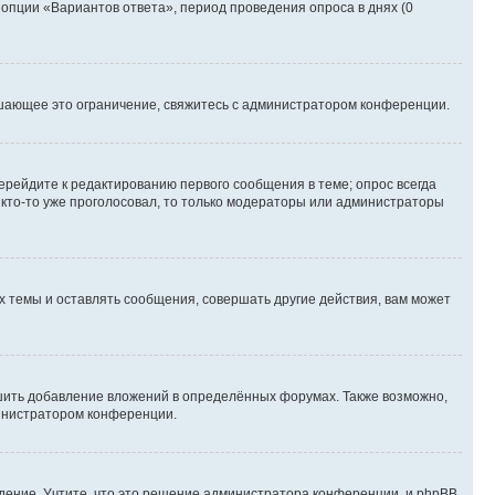
 опции «Вариантов ответа», период проведения опроса в днях (0
шающее это ограничение, свяжитесь с администратором конференции.
ерейдите к редактированию первого сообщения в теме; опрос всегда
и кто-то уже проголосовал, то только модераторы или администраторы
 темы и оставлять сообщения, совершать другие действия, вам может
шить добавление вложений в определённых форумах. Также возможно,
министратором конференции.
дение. Учтите, что это решение администратора конференции, и phpBB