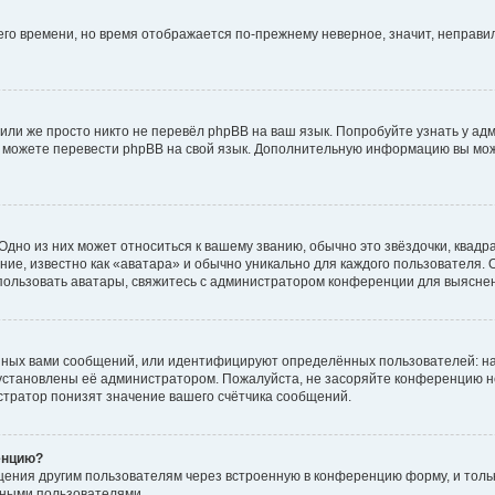
него времени, но время отображается по-прежнему неверное, значит, неправ
или же просто никто не перевёл phpBB на ваш язык. Попробуйте узнать у ад
ами можете перевести phpBB на свой язык. Дополнительную информацию вы мо
дно из них может относиться к вашему званию, обычно это звёздочки, квадр
ие, известно как «аватара» и обычно уникально для каждого пользователя. О
использовать аватары, свяжитесь с администратором конференции для выясне
нных вами сообщений, или идентифицируют определённых пользователей: на
установлены её администратором. Пожалуйста, не засоряйте конференцию н
тратор понизят значение вашего счётчика сообщений.
енцию?
щения другим пользователям через встроенную в конференцию форму, и толь
мными пользователями.