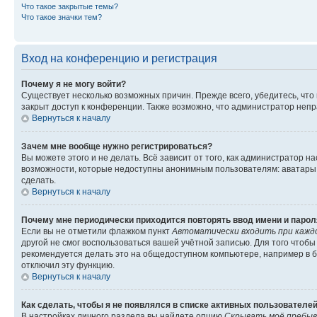
Что такое закрытые темы?
Что такое значки тем?
Вход на конференцию и регистрация
Почему я не могу войти?
Существует несколько возможных причин. Прежде всего, убедитесь, что
закрыт доступ к конференции. Также возможно, что администратор неп
Вернуться к началу
Зачем мне вообще нужно регистрироваться?
Вы можете этого и не делать. Всё зависит от того, как администратор
возможности, которые недоступны анонимным пользователям: аватары, л
сделать.
Вернуться к началу
Почему мне периодически приходится повторять ввод имени и парол
Если вы не отметили флажком пункт
Автоматически входить при кажд
другой не смог воспользоваться вашей учётной записью. Для того чтоб
рекомендуется делать это на общедоступном компьютере, например в би
отключил эту функцию.
Вернуться к началу
Как сделать, чтобы я не появлялся в списке активных пользователе
В настройках личного раздела вы найдете опцию
Скрывать моё пребыв