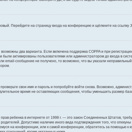
 новый. Перейдите на страницу входа на конференцию и щёлкните на ссылку
З
о возможны два варианта. Если включена поддержка COPPA и при регистрации 
и были активированы пользователями или администратором до входа в систе
и email-сообщение не получено, то возможно, что вы указали неправильный 
тором.
проверьте свои имя и пароль и попробуйте войти снова. Возможно, админист
длительное время не оставляющих сообщения, чтобы уменьшить размер базы
тных прав ребенка в интернете от 1998 г. — это закон Соединенных Штатов, т
е родителей. Допустимо наличие иного вида подтверждения того, что опек
ющемуся на конференции, или к самой конференции, обратитесь за помощью к 
ких отношений, кроме указанных ниже.