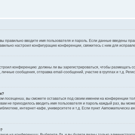
 вы правильно вводите имя пользователя и пароль. Если данные введены пра
равильно настроил конфигурацию конференции, свяжитесь с ним для исправле
 настроил конференцию: должны ли вы зарегистрироваться, чтобы размещать 
ичные сообщения, отправка email-сообщений, участие в группах и т.д. Регис
я?
ом посещении
, вы сможете оставаться под своим именем на конференции тол
ы вам не приходилось вводить имя пользователя и пароль каждый раз, вы мож
блиотеке, интернет-кафе, университете и т.д. Если пункт
Автоматически вх
й?
ание на конференции
. Выберите
Да
, и вы будете видны только администрат