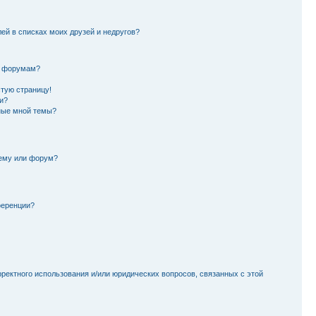
лей в списках моих друзей и недругов?
и форумам?
стую страницу!
и?
ные мной темы?
тему или форум?
ференции?
рректного использования и/или юридических вопросов, связанных с этой