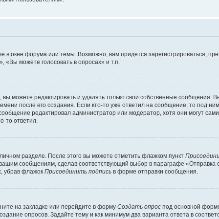
е в окне форума или темы. Возможно, вам придется зарегистрироваться, пр
 «Вы можете голосовать в опросах» и т.п.
вы можете редактировать и удалять только свои собственные сообщения. В
емени после его создания. Если кто-то уже ответил на сообщение, то под ни
и сообщение редактировал администратор или модератор, хотя они могут сами
о-то ответил.
 личном разделе. После этого вы можете отметить флажком пункт
Присоедини
 вашим сообщениям, сделав соответствующий выбор в параграфе «Отправка 
х, убрав флажок
Присоединить подпись
в форме отправки сообщения.
ните на закладке или перейдите в форму
Создать опрос
под основной формо
создание опросов. Задайте тему и как минимум два варианта ответа в соотве