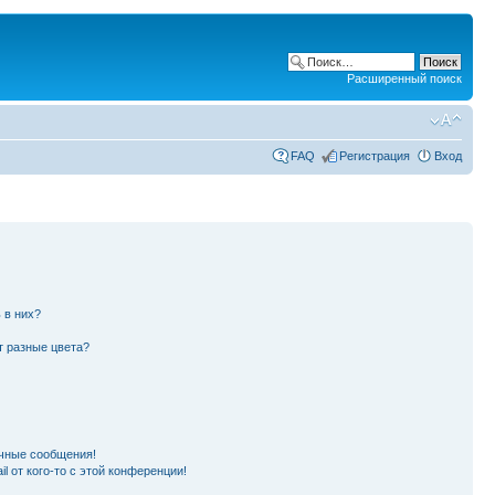
Расширенный поиск
FAQ
Регистрация
Вход
 в них?
т разные цвета?
чные сообщения!
l от кого-то с этой конференции!