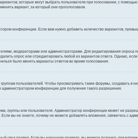
 вариантов, которые могут выбрать пользователи при голосовании, с помощью
зменять вариант, за который они проголосовали.
атором конференции. Если вам нужно добавить количество вариантов, превы
дателями, модераторами или администраторами. Для редактирования опроса п
 удалить опрос или отредактировать любой из вариантов ответа. Однако, есл
 нельзя было менять варианты ответов во время голосования.
руппам пользователей. Чтобы просматривать такие форумы, создавать в них
и администратором конференции для получения такого разрешения.
ма, группы или пользователя. Администратор конференции может не разре
 Если вы не знаете, почему не можете добавлять вложения, свяжитесь с ад
ый свод правил. Если вы нарушили правило, вы можете получить предупреж