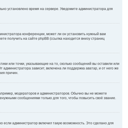
ильно установлено время на сервере. Уведомите администратора для
министратора конференции, может ли он установить нужный вам
жете получить на сайте phpBB (ссылка находится внизу страниц
атики или точки, указывающие на то, сколько сообщений вы оставили или
т администратора зависит, включена ли поддержка аватар, и от него же
ния причин.
пример, модераторов и администраторов. Обычно вы не можете
енужными сообщениями только для того, чтобы повысить своё звание.
ко если администратор включил такую возможность. Это сделано для