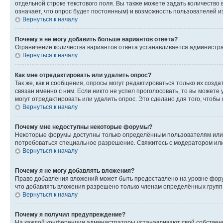
отдельной строке текстового поля. Вы также можете задать количество
означает, что опрос будет постоянным) и возможность пользователей и
Вернуться к началу
Почему я не могу добавить больше вариантов ответа?
Ограничение количества вариантов ответа устанавливается администр
Вернуться к началу
Как мне отредактировать или удалить опрос?
Так же, как и сообщения, опросы могут редактироваться только их соз
связан именно с ним. Если никто не успел проголосовать, то вы можете
могут отредактировать или удалить опрос. Это сделано для того, чтобы
Вернуться к началу
Почему мне недоступны некоторые форумы?
Некоторые форумы доступны только определённым пользователям или г
потребоваться специальное разрешение. Свяжитесь с модератором ил
Вернуться к началу
Почему я не могу добавлять вложения?
Право добавления вложений может быть предоставлено на уровне фору
что добавлять вложения разрешено только членам определённых групп.
Вернуться к началу
Почему я получил предупреждение?
На каждой конференции администраторы устанавливают свой собственн